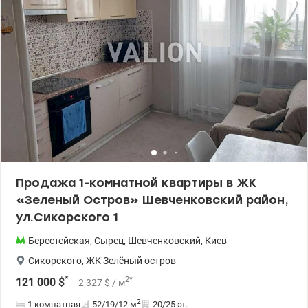
Продажа 1-комнатной квартиры в ЖК
«Зеленый Остров» Шевченковский район,
ул.Сикорского 1
Берестейская
,
Сырец
,
Шевченковский
,
Киев
Сикорского
,
ЖК Зелёный остров
*
2
*
121 000
$
2 327
$
/ м
2
1 комнатная
52/19/12
м
20/25 эт.