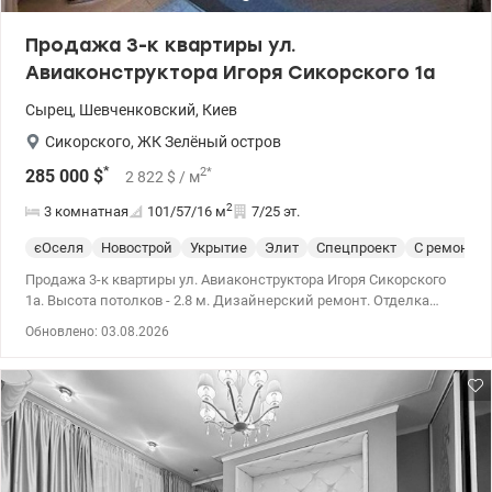
Продажа 3-к квартиры ул.
Авиаконструктора Игоря Сикорского 1а
Сырец
,
Шевченковский
,
Киев
Сикорского
,
ЖК Зелёный остров
*
2
*
285 000
$
2 822
$
/ м
2
3 комнатная
101/57/16
м
7/25 эт.
єОселя
Новострой
Укрытие
Элит
Спецпроект
С ремонто
Продажа 3-к квартиры ул. Авиаконструктора Игоря Сикорского
1а. Высота потолков - 2.8 м. Дизайнерский ремонт. Отделка
потолка – натяжной потолок. Отопление: автономная
Обновлено: 03.08.2026
котельная. Два санузла. Тип двора – внутренний. 044 200 10 80
valion.ua/1141834