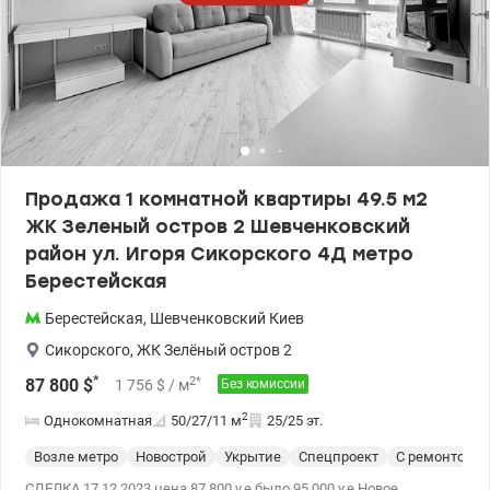
Продажа 1 комнатной квартиры 49.5 м2
ЖК Зеленый остров 2 Шевченковский
район ул. Игоря Сикорского 4Д метро
Берестейская
Берестейская
,
Шевченковский
Киев
Сикорского
,
ЖК Зелёный остров 2
*
2
*
87 800
$
1 756
$
/ м
Без комиссии
2
Однокомнатная
50/27/11
м
25/25 эт.
Возле метро
Новострой
Укрытие
Спецпроект
С ремонтом
СДЕЛКА 17.12.2023 цена 87 800 у.е было 95 000 у.е Новое