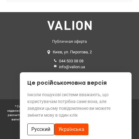
Публичная оферта
Киев, ул. Пирогова, 2
044 503 08 08
info@valion.ua
Средний рейтинг
Це російськомовна версія
4.89 из 5 звезд. 199 отзывов
Інколи пошукові системи вважають, що
користувачам потрібна саме вона, але
* Согласно требованиям Закона Украины «О рекламе» цены всех объектов
завдяки цьому повідомленню ви можете
недвижимости на сайте выводятся в гривнах. Цена, указанная в данном объявлении,
змінити мову в один клік
рассчитана по официальному курсу НБУ и округлена. Цена, указанная в иностранной
валюте, является опцией для удобства пользователей не украинского сегмента
интернета.
Русский
Українська
** Пользователь коворкингов VALION