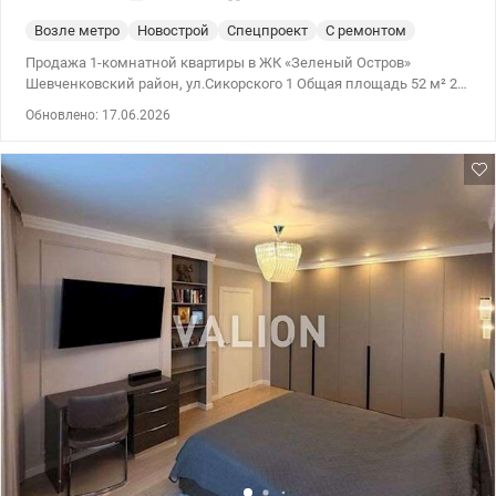
Возле метро
Новострой
Спецпроект
С ремонтом
Продажа 1-комнатной квартиры в ЖК «Зеленый Остров»
Шевченковский район, ул.Сикорского 1 Общая площадь 52 м² 20
этаж из 24 Просторная комната 19, 2 м² Кухня 11, 6 м² Отдельная
Обновлено: 17.06.2026
гардеробная Утепленная застекленная лоджия, оборудованная
под рабочую зону Совмещенный санузел с ванной
Качественный ремонт Кондиционер, бойлер, посудомоечная и
стиральная машины Закрытая охраняемая территория,
консьерж, видеонаблюдение Развитая инфраструктура
комплекса, рядом парк и метро «Берестейская» Цена 121000у.о
0509051192 Алена Valion,ua/1152177