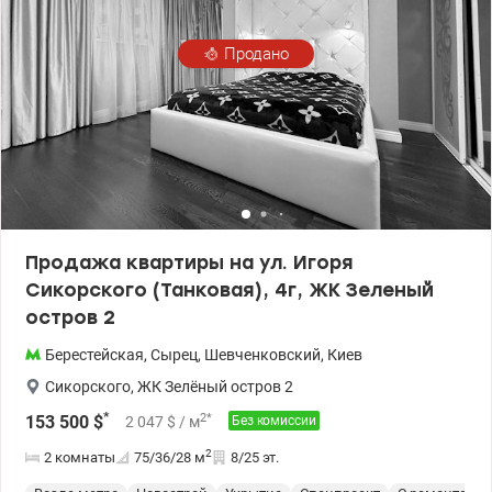
Продано
Продажа квартиры на ул. Игоря
Сикорского (Танковая), 4г, ЖК Зеленый
остров 2
Берестейская
,
Сырец
,
Шевченковский
,
Киев
Сикорского
,
ЖК Зелёный остров 2
*
2
*
153 500
$
2 047
$
/ м
Без комиссии
2
2 комнаты
75/36/28
м
8/25 эт.