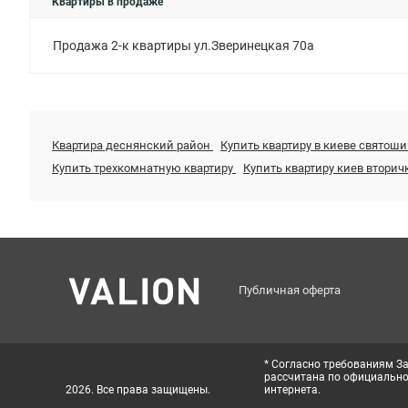
Квартиры в продаже
Продажа 2-к квартиры ул.Зверинецкая 70а
Квартира деснянский район
Купить квартиру в киеве святош
Купить трехкомнатную квартиру
Купить квартиру киев вторич
Публичная оферта
* Согласно требованиям За
рассчитана по официальном
2026. Все права защищены.
интернета.