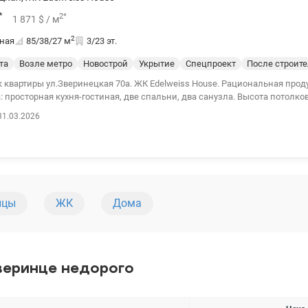
*
2
*
1 871
$
/ м
2
ная
85/38/27
м
3/23 эт.
та
Возле метро
Новострой
Укрытие
Спецпроект
После строит
.Зверинецкая 70а. ЖК Edelweiss House. Рациональная продуманная
 просторная кухня-гостиная, две спальни, два санузла. Высота потолко
ацию, право собственности оформлено, жильцы активно выполняют рем
31.03.2026
ие жилого комплекса позволяет быстро добраться в любой уголок Киев
м. Выдубичи, важнейшие транспортные артерии города и удобная транспо
а. В цену входит 2 паркинга. 044 200 10 80 valion.ua/1141722
ицы
ЖК
Дома
веринце недорого