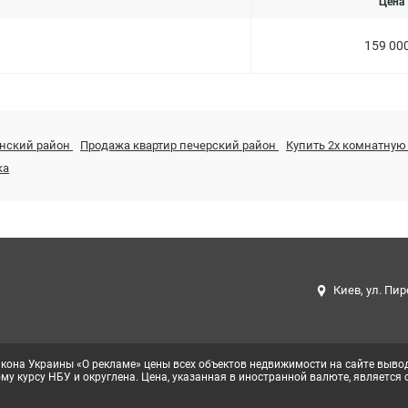
Цена
159 00
инский район
Продажа квартир печерский район
Купить 2х комнатную 
ка
Киев, ул. Пир
кона Украины «О рекламе» цены всех объектов недвижимости на сайте вывод
у курсу НБУ и округлена. Цена, указанная в иностранной валюте, является 