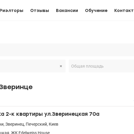
Риэлторы
Отзывы
Вакансии
Обучение
Контак
 Зверинце
 2-к квартиры ул.Зверинецкая 70а
чи
,
Зверинец
,
Печерский
,
Киев
цкая
,
ЖК Edelweiss House