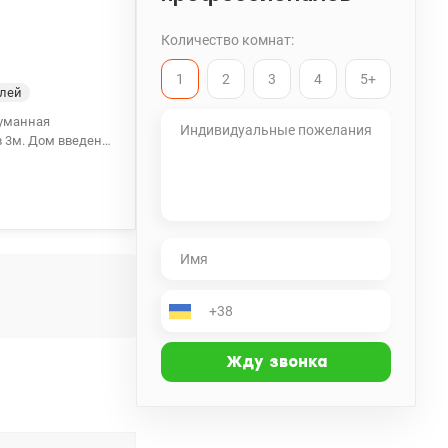
Количество комнат:
1
2
3
4
5+
елей
в 3м. Дом введен
онты. Удачное
а и пригород
ртная развязка