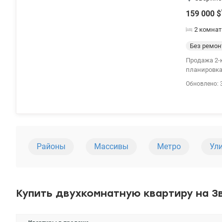
159 000
$
2 комнат
Без ремон
Продажа 2-к квартиры ул
планировка:
в эксплуат
Обновлено: 
расположен
рядом ст. 
Южного мост
Районы
Массивы
Метро
Ул
Купить двухкомнатную квартиру на З