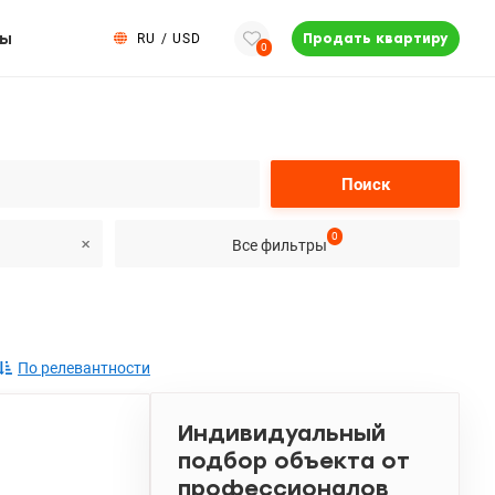
ты
RU
/
USD
Продать квартиру
0
Поиск
0
Все фильтры
По релевантности
Индивидуальный
подбор объекта от
профессионалов