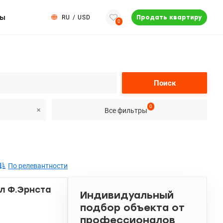
ты
RU
/
USD
Продать квартиру
0
Поиск
0
Все фильтры
По релевантности
ул Ф.Эрнста
Индивидуальный
подбор объекта от
профессионалов