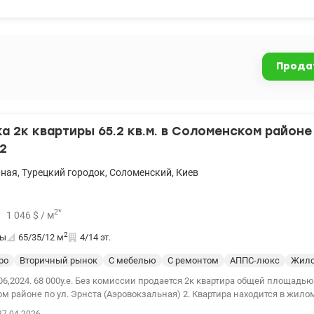
 также подземный паркинг. Во дворе детский сад, кафе, салон красоты,
фраструктура: Новус, АТБ, Фора, рестораны, кафе, новая почта, спортклу
оломенский район метро Демеевская, Вокзальная, Шулявская. Правый б
Прода
 2к квартиры 65.2 кв.м. в Соломенском районе 
2
ьная
,
Турецкий городок
,
Соломенский
,
Киев
2
*
1 046
$
/ м
2
ты
65/35/12
м
4/14 эт.
ро
Вторичный рынок
С мебелью
С ремонтом
АППС-люкс
Жило
6,2024. 68 000у.е. Без комиссии продается 2к квартира общей площадью 6
 по ул. Эрнста (Аэровокзальная) 2. Квартира находится в жилом состоянии,
ехнику оставляют по договоренности. Данная серия домов (АППС люкс) 