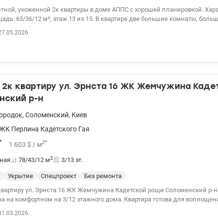
робут. Остановка общественного
тной, ухоженной 2к квартиры в доме АППС с хорошей планировкой. Хар
– 3 мин от дома. Цена - 115000 у.е., 0661825672 Екатерина, Valion.ua/1151
дь: 63/36/12 м², этаж 13 из 15. В квартире две большие комнаты, больш
 просторный балкон. Балкон застеклен и обшит деревом, сделаны вст
27.05.2026
нными полками. Квартира утеплена. Раздельный санузел, просторная в
ы безопасности, пандус. В квартире много бытовой техники и мебели, р
я антенна. Имеются 2 телевизора, шкафы, холодильник, стиральная ма
ая плита, вытяжка, духовка, счетчики, новые батареи. Вся мебель сдела
 придомовая территория ухожена и огорожена. Большая детская площад
 Отличная инфраструктура: школа, 4 детских сада, аптеки, банк, продо
2к квартиру ул. Эрнста 16 ЖК Жемчужина Каде
ты, большой парк и медицинские заведения. Все находится в пешей до
нский р-н
. Транспорт ездит по всем направлениям. В пешей доступности
уды. Звоните и приходите на просмотр. Большой опыт помощи по покупк
городок
,
Соломенский
,
Киев
нным программам, безналичный расчет. 1. Еоселя (Е-оселя), Евосстано
ЖК Перлина Кадетского Гая
2. Жилье для ВПЛ и военных (постановление 280 и другие) Цена 115 000 
on.ua/1130230
*
2
*
1 603
$
/ м
2
ная
78/43/12
м
3/13 эт.
Укрытие
Спецпроект
Без ремонта
квартиру ул. Эрнста 16 ЖК Жемчужина Кадетской рощи Соломенский р-н
а на комфортном на 3/12 этажного дома. Квартира готова для воплощен
нового ремонта. Общая площадь квартиры 78м2. Две отдельные комнаты
31.03.2026
2. Два санузла. Комплекс с закрытой территорией, охрана и видеонабл