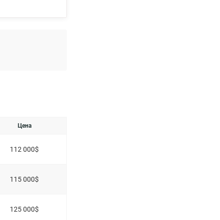
 балконами,
а счет
туру летом.
ирского и
трах от дома
00 метрах
многое другое.
о 3 минуты на
, Mcdonald`s.
a/1112219
Цена
112 000$
115 000$
125 000$