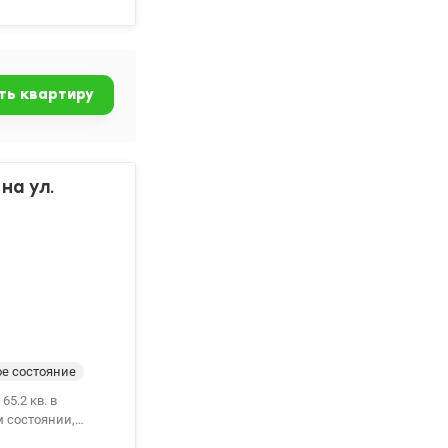
 магазины. Хорошо
бы, клиники.
ерег
ть квартиру
на ул.
е состояние
5.2 кв. в
отличается