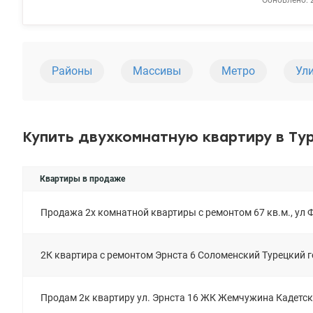
Обновлено: 
оптимально
которые в 
керамзитоб
Одной из о
грузового). В каждом
Районы
Массивы
Метро
Ул
остановками
супермакет 
располагают
Также рядо
общественн
Купить двухкомнатную квартиру в Ту
Квартиры в продаже
Продажа 2х комнатной квартиры с ремонтом 67 кв.м., ул Ф
2К квартира с ремонтом Эрнста 6 Соломенский Турецкий 
Продам 2к квартиру ул. Эрнста 16 ЖК Жемчужина Кадетс