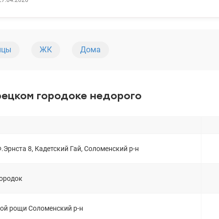
27.04.2026
й планировкой с большими отдельными комнатами, а также большими
этой квартире качественно застеклены металлопластиковыми окнами. З
етонных стен дом хорошо сохраняет тепло зимой и комфортную темпера
собенностей данной серии домов является наличие двух лифтов (пассаж
 подъезде есть консьерж. Дом имеет удачное расположение рядом с
ицы
ЖК
Дома
 общественного транспорта (автобусы и троллейбусы), а всего в 200 ме
в котором вы можете приобрести все необходимое для своего дома. В 7
ся заведения питания, точка выдачи Rozetka.ua, почтовое отделение и 
м с домом есть детский сад и школа. До Севастопольской площади всег
ом транспорте, где есть медицинские учреждения, Соломенская РГА, KFC
рецком городоке недорого
Цена 68 000 у.е. Без комиссии для покупателя тел. 095 556 43 66 Андрей valion.u
.Эрнста 8, Кадетский Гай, Соломенский р-н
городок
кой рощи Соломенский р-н