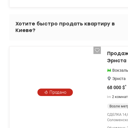
парковка, а
развитая ин
Локация: С
Хотите быстро продать квартиру в
Киеве?
Продажа
Эрнста 
Вокзал
Эрнста
*
68 000
$
Продано
2 комна
Возле мет
СДЕЛКА 14,0
Соломенском районе
мебель и т