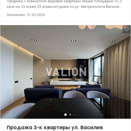
Продажа 1-комнатной видовой квартиры общей площадью 51,3
кв.м на 23 этаже 25 этажного дома по ул. Митрополита Василия
Липковского, 38 в ЖК бизнес-класса Time Соломенский район.
Обновлено: 31.03.2026
Правильная и удобная планировка. ЖК Time: стильная
архитектура, ухоженная территория ЖК с охраной и
видеонаблюдением, озелененный внутренний двор со
спортивной и детской площадками, закрытый для машин,
оборудованные места отдыха. Рядом есть гимназия, детские
сады, поликлиника, школа, банки, Соломенский ландшафтный
парк; до с/м ULTRAMARKET – 1 минута пешком До станции
метро Вокзальная – 10 минут ходьбы; до центра столицы – 10
минут на авто Цена 101000у.е., 0638531421, 0685971143,
valion.ua/1127866
Продажа 3-к квартиры ул. Василия