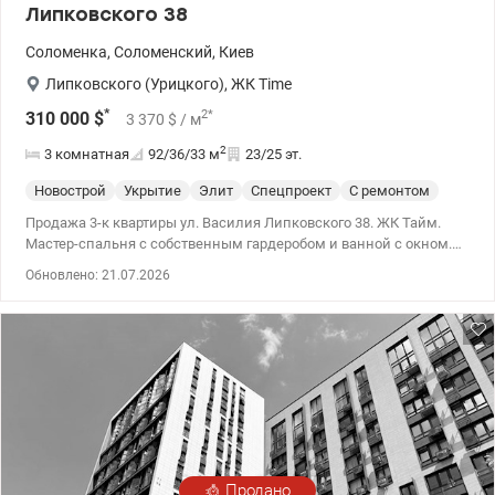
Липковского 38
Соломенка
,
Соломенский
,
Киев
Липковского (Урицкого)
,
ЖК Time
*
2
*
310 000
$
3 370
$
/ м
2
3 комнатная
92/36/33
м
23/25 эт.
Новострой
Укрытие
Элит
Спецпроект
С ремонтом
Продажа 3-к квартиры ул. Василия Липковского 38. ЖК Тайм.
Мастер-спальня с собственным гардеробом и ванной с окном.
Также есть уютная детская и просторная кухня-гостиная со
Обновлено: 21.07.2026
стеклянным столом. Премиальное наполнение: вся техника -
исключительно флагманские линейки. 044 200 10 80
valion.ua/1152307
Продано