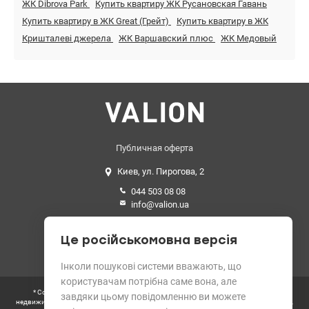
ЖК Dibrova Park
Купить квартиру ЖК Русановская Гавань
Купить квартиру в ЖК Great (Грейт)
Купить квартиру в ЖК
Кришталеві джерела
ЖК Варшавский плюс
ЖК Медовый
Публичная оферта
Киев, ул. Пирогова, 2
044 503 08 08
info@valion.ua
Средний рейтинг
Це російськомовна версія
4.89 из 5 звезд. 199 отзывов
Інколи пошукові системи вважають, що
користувачам потрібна саме вона, але
* Согласно требованиям Закона Украины «О рекламе» цены всех объектов
завдяки цьому повідомленню ви можете
недвижимости на сайте выводятся в гривнах. Цена, указанная в данном объявлении,