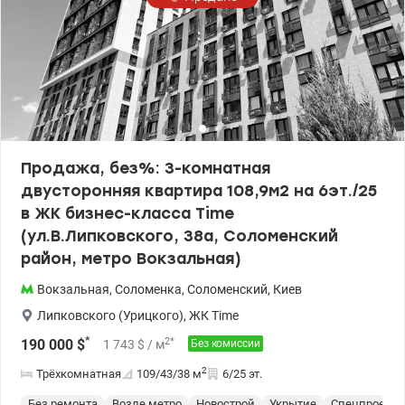
Продажа, без%: 3-комнатная
двусторонняя квартира 108,9м2 на 6эт./25
в ЖК бизнес-класса Time
(ул.В.Липковского, 38а, Соломенский
район, метро Вокзальная)
Вокзальная
,
Соломенка
,
Соломенский
,
Киев
Липковского (Урицкого)
,
ЖК Time
*
2
*
190 000
$
1 743
$
/ м
Без комиссии
2
Трёхкомнатная
109/43/38
м
6/25 эт.
Без ремонта
Возле метро
Новострой
Укрытие
Спецпроект