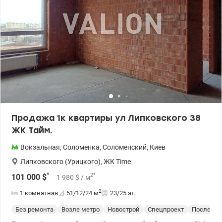
Продажа 1к квартиры ул Липковского 38
ЖК Тайм.
Вокзальная
,
Соломенка
,
Соломенский
,
Киев
Липковского (Урицкого)
,
ЖК Time
*
2
*
101 000
$
1 980
$
/ м
2
1 комнатная
51/12/24
м
23/25 эт.
Без ремонта
Возле метро
Новострой
Спецпроект
После ст