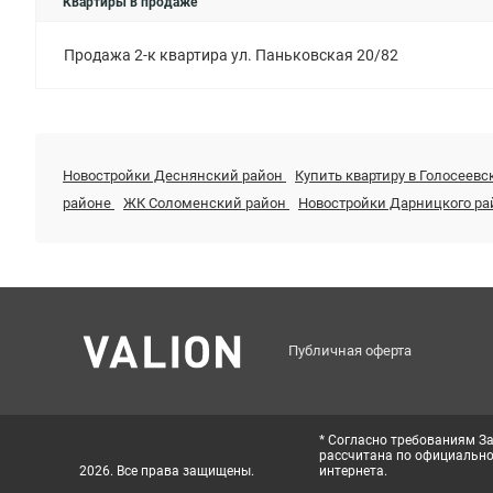
Квартиры в продаже
Продажа 2-к квартира ул. Паньковская 20/82
Новостройки Деснянский район
Купить квартиру в Голосеев
районе
ЖК Соломенский район
Новостройки Дарницкого ра
Публичная оферта
* Согласно требованиям За
рассчитана по официальном
2026. Все права защищены.
интернета.