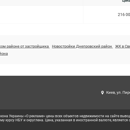
Цен
216 0
ском районе от застройщика
Новостройки Днепровский район
ЖК в С
йона
Киев, ул. Пир
кона Украины «О рекламе» цены всех объектов недвижимости на сайте вывод
у курсу НБУ и округлена. Цена, указанная в иностранной валюте, является 