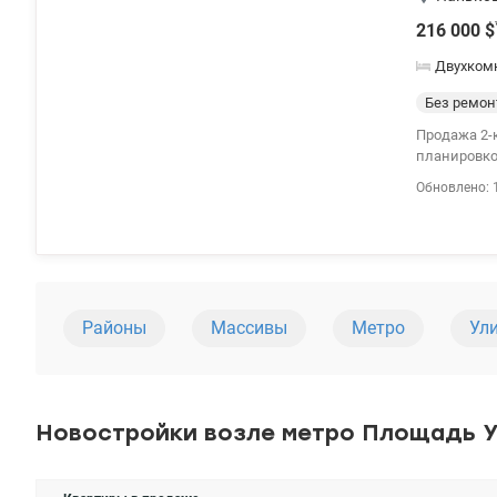
216 000
$
Двухком
Без ремон
Продажа 2-к квартира 
планировкой
Умный дом.
Обновлено: 
вид из пан
детские са
окна и вып
ремонта. 04
Районы
Массивы
Метро
Ул
Новостройки возле метро Площадь У