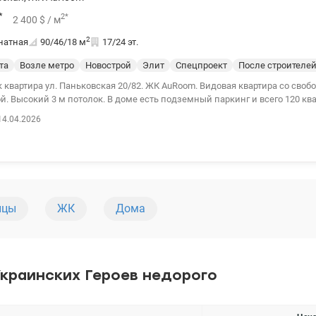
*
2
*
2 400
$
/ м
2
натная
90/46/18
м
17/24 эт.
та
Возле метро
Новострой
Элит
Спецпроект
После строителе
ул. Паньковская 20/82. ЖК AuRoom. Видовая квартира со свободной
. Высокий 3 м потолок. В доме есть подземный паркинг и всего 120 кв
 Охранная система и система видеонаблюдения. Рядом метро Универси
14.04.2026
орамных окон на Ботанический сад Фомина и исторический Киев. В пеш
ды, школы, рестораны и торговые центры. В квартире установлены энер
олнено разведение электричества, воды, радиаторы отопления, брониро
4 200 10 80 valion.ua/1139520
ицы
ЖК
Дома
краинских Героев недорого