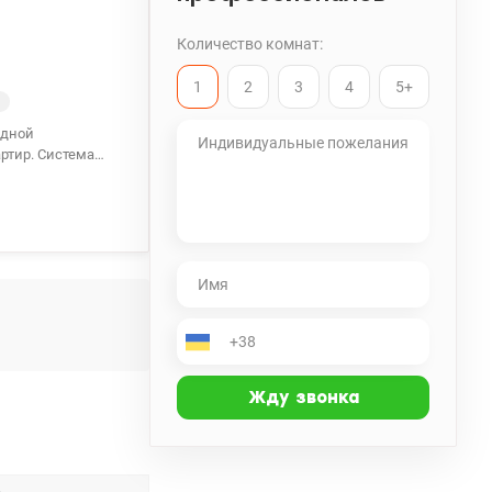
Количество комнат:
1
2
3
4
5+
й
артир. Система
тет, прекрасный
ей доступности
госберегающие
ванная дверь. Без