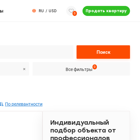
ты
RU
/
USD
Продать квартиру
0
Поиск
0
Все фильтры
)
По релевантности
Индивидуальный
подбор объекта от
профессионалов