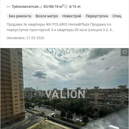
2
Трёхкомнатная
83/48/18
м
4/16 эт.
Без ремонта
Возле метро
Новострой
Переуступка
Спецпро
Продажа 3к квартиры ЖК POLARIS Home&Plaza Продажа по
переуступке просторной 3-к квартиры 83 кв.м (секция 3.3, 4
этаж) ЖК POLARIS Home&Plaza – дом комфорт класса.
Обновлено: 21.05.2026
Надежные застройщики – Perfect Group и Citex Development.
Ориентировочная дата ввода – 2026 г. ул. Семьи Кульженко 22
Технология строительства – монолитно-каркасная, стены –
кирпич, утепление – минеральная вата. Паркинг на 700 мест.
Собственная инфраструктура – ​​супермаркет и торговые
площади на 1 этаже. Метро - Героев Днепра, Оболонь, Минская -
15 минут на авто. 044 200 10 80 Valion.ua/1132297