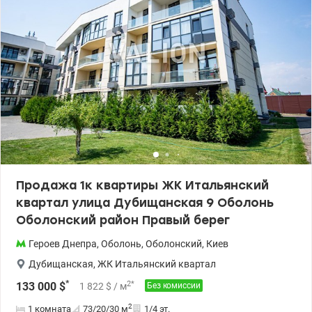
Продажа 1к квартиры ЖК Итальянский
квартал улица Дубищанская 9 Оболонь
Оболонский район Правый берег
Героев Днепра
,
Оболонь
,
Оболонский
,
Киев
Дубищанская
,
ЖК Итальянский квартал
*
2
*
133 000
$
1 822
$
/ м
Без комиссии
2
1 комната
73/20/30
м
1/4 эт.