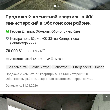
Продажа 2-комнатной квартиры в ЖК
Министерский в Оболонском районе.
Героев Днепра
,
Оболонь
,
Оболонский
,
Киев
Кондратюка Юрия
,
ЖК ЖК на Кондратюка
(Министерский)
*
2
*
70 000
$
1 061
$
/ м
2
2 комнатная
66/32/11
м
8/25 эт.
Без ремонта
Возле метро
Новострой
Спецпроект
После ст
Продажа 2-комнатной квартиры в ЖК Министерский в
Оболонском районе. Закрытоая охраняемая территория.
Наземная и подземная парковки на 1118 мест, детская
Обновлено: 31.03.2026
площадка, на территории, отлично развитая инфраструктура.
Удачная односторонняя планировка, две отдельные спальни,
высота потолков 2,70м. Просторный и застекленный балкон,
раздельный санузел. Квартира находится на 8 этаже 25 –
повешного дома. Окна выходят на тихую и зеленую улицу