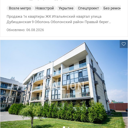
Возле метро
Новострой
Укрытие
Спецпроект
Без ремонта
Продажа 1к квартиры ЖК Итальянский квартал улица
Дубищанская 9 Оболонь Оболонский район Правый берег
Просторная 1к квартира общей площадью 73 м2 на 1 этаже из 4
Обновлено: 06.08.2026
в экологически чистом комплексе в Киеве на берегу Днепра. В
квартире сделана основная масса черновых работ (разводка
электричества, утепление стен, пола, гидроизоляция, водяной
теплый пол, положенная плитка и т.п.). Кроме того, есть
дизайнерский проект, есть вся необходимая сантехника,
межкомнатные двери, корзины для кондиционеров,
установлены панорамные энерго и теплосберегающие окна.
Также есть возможность сделать выход на собственную
террасу. Современный жилой комплекс, хорошо продуманная
планировка комнат и жилого пространства, видовые
панорамные окна благодаря этому комнаты наполнены светом,
из всех окон квартиры открывается прекрасный панорамный
пейзаж и уютный внутренний двор. На территории –
бомбоубежище, кафе, аптеки, детсад, подземный и наземный
паркинг, детские, игровые и спортивные площадки. Рядом
супермаркет Новус, больница, остановка общественного
транспорта, окруженное зеленью озеро Луково и Министерка с
городским пляжем, где можно отдохнуть и порыбачить.