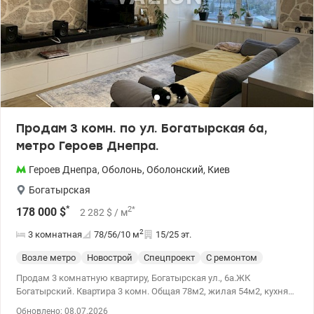
Продам 3 комн. по ул. Богатырская 6а,
метро Героев Днепра.
Героев Днепра
,
Оболонь
,
Оболонский
,
Киев
Богатырская
*
2
*
178 000
$
2 282
$
/ м
2
3 комнатная
78/56/10
м
15/25 эт.
Возле метро
Новострой
Спецпроект
С ремонтом
Продам 3 комнатную квартиру, Богатырская ул., 6а.ЖК
Богатырский. Квартира 3 комн. Общая 78м2, жилая 54м2, кухня
9м2. Квартира с качественным ремонтом в ЖК Богатырский.
Обновлено: 08.07.2026