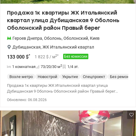
Закрытая территория, охрана, видеонаблюдение, двор двор без
машин. 10 минут до метро Оболонь, Минск, Героев Днепра.
Продажа 1к квартиры ЖК Итальянский
Цена: 133000у.е. 0977893310 Валентина valion.ua/ 1155162
квартал улица Дубищанская 9 Оболонь
Оболонский район Правый берег
Героев Днепра
,
Оболонь
,
Оболонский
,
Киев
Дубищанская
,
ЖК Итальянский квартал
*
2
*
133 000
$
1 822
$
/ м
Без комиссии
2
1 комнатная
73/20/30
м
1/4 эт.
Возле метро
Новострой
Укрытие
Спецпроект
Без ремонта
Продажа 1к квартиры ЖК Итальянский квартал улица
Дубищанская 9 Оболонь Оболонский район Правый берег
Просторная 1к квартира общей площадью 73 м2 на 1 этаже из 4
Обновлено: 06.08.2026
в экологически чистом комплексе в Киеве на берегу Днепра. В
квартире сделана основная масса черновых работ (разводка
электричества, утепление стен, пола, гидроизоляция, водяной
теплый пол, положенная плитка и т.п.). Кроме того, есть
дизайнерский проект, есть вся необходимая сантехника,
межкомнатные двери, корзины для кондиционеров,