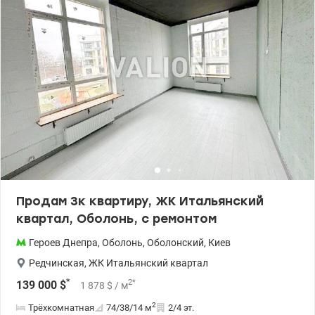
Кондратюка. Состояние квартир после строителей: стяжка на
полу, оштукатуренные стены, установлены качественные м/п
окна, радиаторы, центральное отопление. Новый дом бизнес-
класса, утепленный минимальной ватой, детские площадки,
охраняемая территория, рядом парк, озера, диагностический
центр, Сильпо, станция метро Героев Днепра в 20 минутах
ходьбы. 044 200 10 80 Valion.ua/1115824
Продам 3к квартиру, ЖК Итальянский
квартал, Оболонь, с ремонтом
Героев Днепра
,
Оболонь
,
Оболонский
,
Киев
Редчинская
,
ЖК Итальянский квартал
*
2
*
139 000
$
1 878
$
/ м
2
Трёхкомнатная
74/38/14
м
2/4 эт.