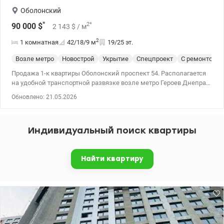
Оболонский
*
2
*
90 000
$
2 143
$
/ м
2
1 комнатная
42/18/9
м
19/25 эт.
Возле метро
Новострой
Укрытие
Спецпроект
С ремонтом
Продажа 1-к квартиры Оболонский проспект 54. Располагается
на удобной транспортной развязке возле метро Героев Днепра,
чистый и теплый подъезд, территория закрыта охраняемым
Обновлено: 21.05.2026
ограждением (консьерж, видеонаблюдение). Из окон видны
лес и озера. В квартире современный ремонт – кондиционер,
бойлер, стиральная машина, холодильник, современная
Индивидуальный поиск квартиры
электроплита, электродуховка, вытяжка на кухне и в ванной.
Есть два незастекленных балкона – на один выход из кухни, а
на другой – из комнаты. 044 200 10 80 valion.ua/1149548
Найти квартиру