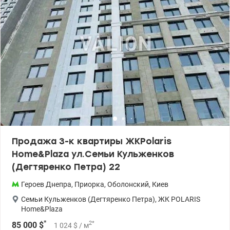
Продажа 3-к квартиры ЖКPolaris
Home&Plaza ул.Семьи Кульженков
(Дегтяренко Петра) 22
Героев Днепра
,
Приорка
,
Оболонский
,
Киев
Семьи Кульженков (Дегтяренко Петра)
,
ЖК POLARIS
Home&Plaza
*
2
*
85 000
$
1 024
$
/ м