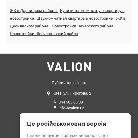
ЖК в Дарницком районе
Купить трехкомнатную квартиру в
новостройке
Двухкомнатная квартира в новостройке
ЖК в
Деснянском районе
Новостройки Печерского района
Новостройки Шевченковский район
Публичная оферта
Киев, ул. Пирогова, 2
044 503 08 08
info@valion.ua
Средний рейтинг
Це російськомовна версія
4.89 из 5 звезд. 199 отзывов
Інколи пошукові системи вважають, що