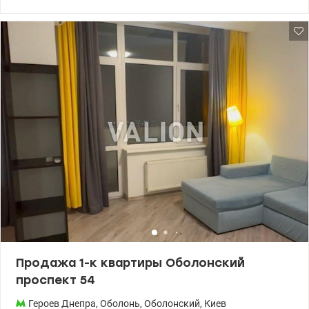
Прекрасный вид, качественный ремонт, система вентиляции,
теплый пол, качественная бытовая техника (кондиционеры,
посудомойка, морозильная камера). ОСМД. В подъезде
круглосуточная охрана и установлены камеры установлены
камеры видеонаблюдения. Дом на аккумуляторах, лифт, вода и
отопление всегда работают. 15 минут – метро Минска или
Героев Днепра. Удобная транспортная развязка, развитая
инфраструктура, детские сады, школы. Цена: 178000 у.е. моб.
0664863383 Татьяна., valion.ua/1136037
Продажа 1-к квартиры Оболонский
проспект 54
Героев Днепра
,
Оболонь
,
Оболонский
,
Киев