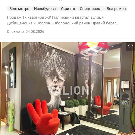
Біля метро
Новобудова
Укриття
Спецпроект
Без ремонта
Продаж 1к квартири ЖК Італійський квартал вулиця
Дубищанська 9 Оболонь Оболонський район Правий берег
Простора 1к квартира загальною площею 73 м2 на 1 поверсі з 4 у
Оновлено: 04.08.2026
екологічно чистому комплексі в Києві на березі Дніпра. В
квартирі зроблена основна маса чорнових робіт (розводка
електрики, утеплення стін, підлоги, гідроізоляція, водяна тепла
підлога, покладена плитка, тощо). Окрім того, наявний
дизайнерський проект, наявна вся необхідна сантехніка,
міжкімнатні двері, корзини для кондиціонерів, встановлені
панорамні енерго та теплозберігаючі вікна. Також, є можливість
зробити вихід на власну терасу. Сучасний житловий комплекс,
добре продумане планування кімнат та житлового простору,
видові панорамні вікна завдяки цьому кімнати наповнені
світлом, з усіх вікон квартири відкривається дуже гарний
панорамний краєвид та затишний внутрішній двір. На території
– бомбосховище, кафе, аптеки, дитсадок, підземний та
наземний паркінг, дитячі, ігрові та спортивні майданчики. Поруч
супермаркет Новус, лікарня, зупинка громадського транспорту,
оточене зеленню озеро Лукове та Міністерка із міським пляжем
де можна відпочити та порибалити. Закрита територія, охорона,
відеоспостереження, концепція двір без машин. 10 хвилин до