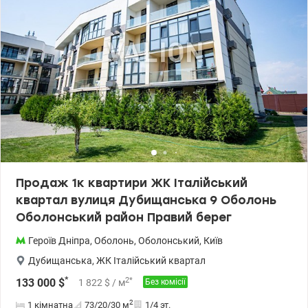
Продаж 1к квартири ЖК Італійський
квартал вулиця Дубищанська 9 Оболонь
Оболонський район Правий берег
Героїв Дніпра
,
Оболонь
,
Оболонський
,
Київ
Дубищанська
,
ЖК Італійський квартал
*
2
*
133 000
$
1 822
$
/ м
Без комісії
2
1 кімнатна
73/20/30
м
1/4 эт.