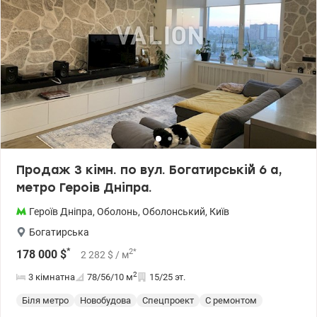
м2, зручний квадратний хол 19 м2, санвузол з душовою кабіною,
гардеробна, дві засклені лоджії. В квартирі виконаний ремонт за
авторським проектом, творчий підхід, якісні матеріали, яскраві
кольори - все це не залишить Вас байдужим. Комплектація
дизайнерськими меблями, виготовленими на замовлення,
побудовою технікою провідних світових брендів (плита, духова
шафа, холодильник, бойлер, пральна машина) гарантують
якість кожного дня. Телефонуйте щоб дізнатись більше та
домовитись про перегляд Ціна : 145000 у.о. 0504434948 Оксана
Романець valion.ua/1153832
Продаж 3 кімн. по вул. Богатирській 6 а,
метро Героів Дніпра.
Героїв Дніпра
,
Оболонь
,
Оболонський
,
Київ
Богатирська
*
2
*
178 000
$
2 282
$
/ м
2
3 кімнатна
78/56/10
м
15/25 эт.
Біля метро
Новобудова
Спецпроект
С ремонтом