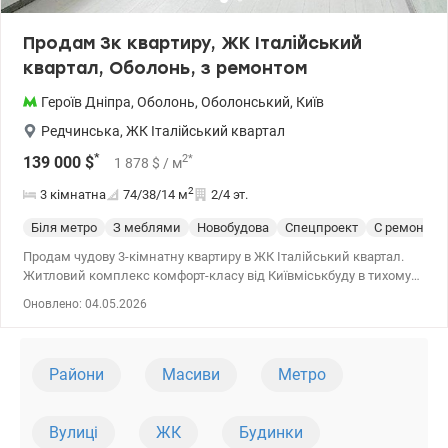
Продам 3к квартиру, ЖК Італійський
квартал, Оболонь, з ремонтом
Героїв Дніпра
,
Оболонь
,
Оболонський
,
Київ
Редчинська
,
ЖК Італійський квартал
*
2
*
139 000
$
1 878
$
/ м
2
3 кімнатна
74/38/14
м
2/4 эт.
Біля метро
З меблями
Новобудова
Спецпроект
С ремонтом
Продам чудову 3-кімнатну квартиру в ЖК Італійський квартал.
Житловий комплекс комфорт-класу від Київміськбуду в тихому
зручному місці, зі своєю інфраструктурою і закритою територією.
Оновлено: 04.05.2026
До метро Героїв Дніпра 10 хвилин на авто, до Почайної - 15, до
виїзду на окружну - 5. Будинок монолітно-каркасний, утеплений
мінватою. Висота стелі 3м. Квартира розташована на 2 поверсі з
4. Вікна у двір. Загальна площа 74,2 м кв. Зручне функціональне
Райони
Масиви
Метро
планування: три окремі кімнати 17,09 + 10,22 + 10,45 м кв, кухня
15 м кв; санвузол роздільний. Ремонт у стилі лофт. Цікаві
дизайнерські рішення. На підлозі іспанська плитка, в санвузлах
Вулиці
ЖК
Будинки
італійська сантехніка (ванна на ніжках, умивальник з мармуру).