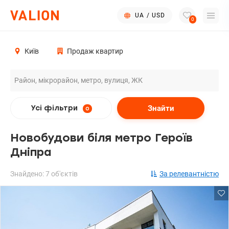
UA
/
USD
0
Київ
Продаж квартир
Знайти
Усі фільтри
0
Новобудови біля метро Героїв
Дніпра
Знайдено: 7 об'єктів
За релевантністю