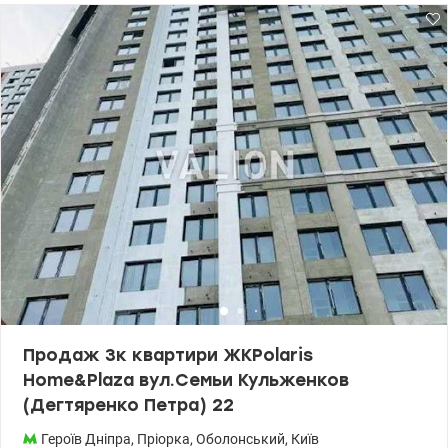
пральна машина, холодильник, сучасна електроплита,
електродуховка, витяжка на кухні та у ванній. Є два незасклені
балкони - на один вихід з кухні, а на інший - з кімнати. 044 200 10
80 valion.ua/1149548
Продаж 3к квартири ЖКPolaris
Home&Plaza вул.Семьи Кульженков
(Дегтяренко Петра) 22
Героїв Дніпра
,
Пріорка
,
Оболонський
,
Київ