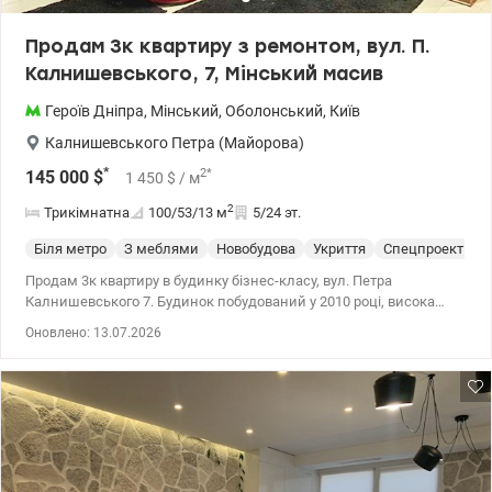
метро Оболонь, Мінська, Героїв Дніпра. Ціна: 133000 у.о.
0977893310 Валентина valion.ua/ 1155162
Продам 3к квартиру з ремонтом, вул. П.
Калнишевського, 7, Мінський масив
Героїв Дніпра
,
Мінський
,
Оболонський
,
Київ
Калнишевського Петра (Майорова)
*
2
*
145 000
$
1 450
$
/ м
2
Трикімнатна
100/53/13
м
5/24 эт.
Біля метро
З меблями
Новобудова
Укриття
Спецпроект
С
Продам 3к квартиру в будинку бізнес-класу, вул. Петра
Калнишевського 7. Будинок побудований у 2010 році, висока
якість будівництва, стіни з цегли, утеплений. Є підземний
Оновлено: 13.07.2026
паркінг, укриття. Мінський масив, розвинена інфраструктура
(садочки, школи поліклініка, Сільпо, Леруа Марлен, ринок та ін.),
поруч новобудови, площа Т. Шевченка, виїзд на окружну дорогу.
Гарне транспортне сполучення в сторону Оболоні, Виноградаря,
Нивок, Лук'янівки, Пуща-Водиці, Вишгорода. Квартира
розташована на зручному 5-му поверсі з 25-ти. Світла простора,
стелі висотою 3 м. Загальна площа 100 м кв. Зручне планування:
три окремі кімнати загальною площею 53,1 м2, окрема кухня 13