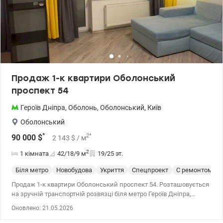
Продаж 1-к квартири Оболонський
проспект 54
Героїв Дніпра
,
Оболонь
,
Оболонський
,
Київ
Оболонський
*
2
*
90 000
$
2 143
$
/ м
2
1 кімната
42/18/9
м
19/25 эт.
Біля метро
Новобудова
Укриття
Спецпроект
С ремонтом
Продаж 1-к квартири Оболонський проспект 54. Розташовується
на зручній транспортній розвязці біля метро Героїв Дніпра,
чистий і теплий під'їзд, територія закрита огорожею, що
Оновлено: 21.05.2026
охороняється (консьєрж, відеоспостереження). З вікон видно ліс
та озера. У квартирі сучасний ремонт - кондиціонер, бойлер,