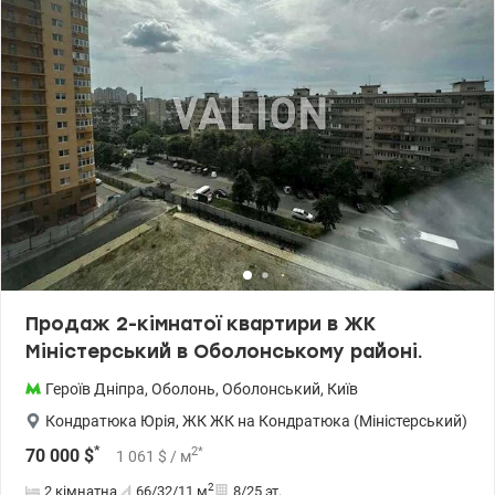
Продаж 2-кімнатої квартири в ЖК
Міністерський в Оболонському районі.
Героїв Дніпра
,
Оболонь
,
Оболонський
,
Київ
Кондратюка Юрія
,
ЖК ЖК на Кондратюка (Міністерський)
*
2
*
70 000
$
1 061
$
/ м
2
2 кімнатна
66/32/11
м
8/25 эт.