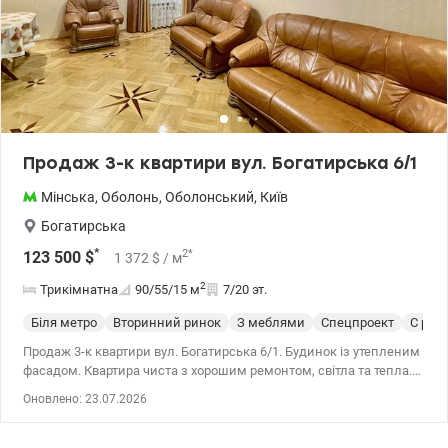
Продаж 3-к квартири вул. Богатирська 6/1
Мінська
,
Оболонь
,
Оболонський
,
Київ
Богатирська
*
2
*
123 500
$
1 372
$
/ м
2
Трикімнатна
90/55/15
м
7/20 эт.
Біля метро
Вторинний ринок
З меблями
Спецпроект
С рем
Продаж 3-к квартири вул. Богатирська 6/1. Будинок із утепленим
фасадом. Квартира чиста з хорошим ремонтом, світла та тепла.
Квадратний хол ізольовані кімнати, 3-х стороння. Велика кухня
Оновлено: 23.07.2026
укомплектована меблями та побутовою технікою. Санвузол
роздільний: якісна сантехніка, іспанська плитка. Всі вбудовані
меблі та техніка залишаються, решта – за домовленістю.