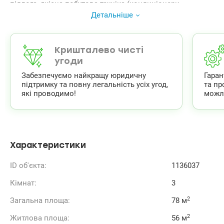
підлога, якісна побутова техніка (кондиціонери,
посудомийка, морозильна камера). ОСББ. У підїзді
Детальніше
цілодобова охорона та встановлені камери
відеоспостереження. Будинок на акумуляторних
батареях, ліфт, вода та опалення завжди працюють. 15
хвилин – метро Мінська або Героїв Дніпра. Зручна
Кришталево чисті
транспортна розвязка, розвинена інфратруктура, дитячі
угоди
садки, школи.
Забезпечуємо найкращу юридичну
Гара
Ціна: 178000 у.е. моб. 0664863383 Тетяна.,
підтримку та повну легальність усіх угод,
та пр
valion.ua/1136037
які проводимо!
можл
Характеристики
ID об'єкта:
1136037
Кімнат:
3
2
Загальна площа:
78 м
2
Житлова площа:
56 м