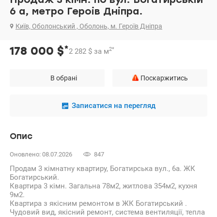
6 а, метро Героів Дніпра.
Київ, Оболонський , Оболонь, м. Героїв Дніпра
*
178 000
$
2
*
2 282
$
за м
В обрані
Поскаржитись
Записатися на перегляд
Опис
Оновлено: 08.07.2026
847
Продам 3 кімнатну квартиру, Богатирська вул., 6а. ЖК
Богатирський.
Квартира 3 кімн. Загальна 78м2, житлова 354м2, кухня
9м2.
Квартира з якісним ремонтом в ЖК Богатирський .
Чудовий вид, якісний ремонт, система вентиляції, тепла