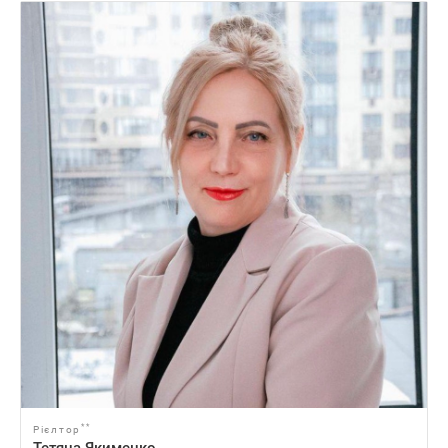
**
Рієлтор
Тетяна Якименко