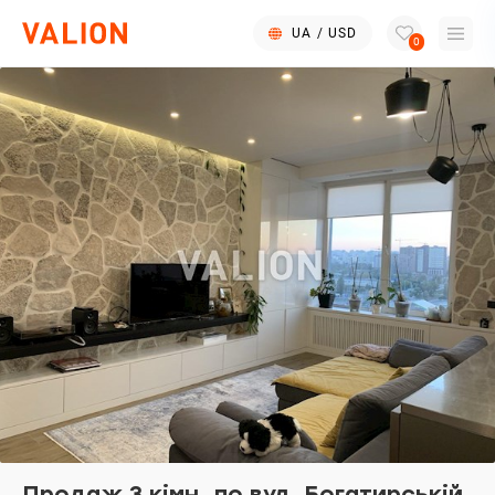
UA
/
USD
0
Продаж 3 кімн. по вул. Богатирській