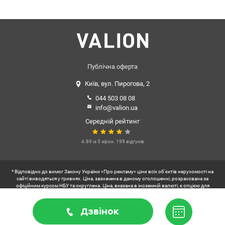
Великий доглянутий двір, паркувальні місця. Розвинена
інфраструктура. До метро Мінська та Героїв Дніпра 15 хв. пішки.
Хороша транспортна розв'язка, зупинка громадського
транспорту під будинком. Ціна : 123500 у.о. 0504434948 Оксана
Романець valion.ua/758290
Публічна оферта
Київ, вул. Пирогова, 2
044 503 08 08
info@valion.ua
Середній рейтинг
4.89 із 5 зірок. 199 відгуків
* Відповідно до вимог Закону України «Про рекламу» ціни всіх об'єктів нерухомості на
сайті виводяться у гривнях. Ціна, зазначена в даному оголошенні, розрахована за
офіційним курсом НБУ та округлена. Ціна, вказана в іноземній валюті, є опцією для
зручності користувачів українського сегменту інтернету.
** Користувач коворкінгів VALION
Дзвінок
2026. Всі права захищені.