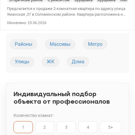
Предлагается к продаже 2-комнатная квартира по адресу улица
Уманская ,37 в Соломенском районе. Квартира расположена на
3 этаже кирпичного, газифицированного дома, недалеко от
Обновлено: 25.06.2026
парка. Эргономичная, продуманная планировка включает две
отдельные комнаты, смежный санузел, кухню и балкон. Высота
потолков 2,8м. Установлены счетчики воды. ​ Великолепная
локация, развитая инфраструктура. Рядом несколько парков,
Районы
Массивы
Метро
школы, детский сад, магазины, кинотеатр – все, что нужно для
комфортного проживания. Возможна продажа по
государственным программам. Звоните, договаривайтесь о
Улицы
ЖК
Дома
просмотрах. Цена 60000 у.е. Марина 0937935908 valion.ua/1151415
Индивидуальный подбор
объекта от профессионалов
Количество комнат:
1
2
3
4
5+