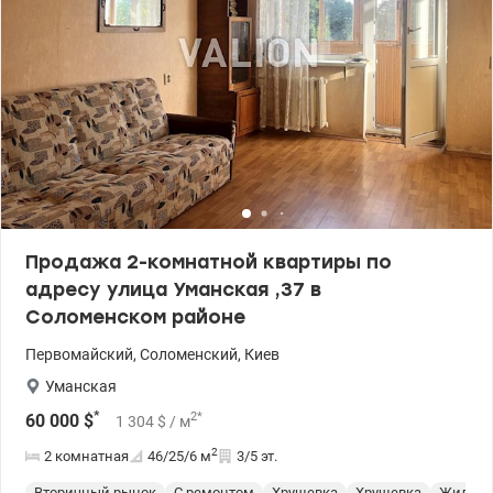
Продажа 2-комнатной квартиры по
адресу улица Уманская ,37 в
Соломенском районе
Первомайский
,
Соломенский
,
Киев
Уманская
*
2
*
60 000
$
1 304
$
/ м
2
2 комнатная
46/25/6
м
3/5 эт.
Вторичный рынок
С ремонтом
Хрущевка
Хрущевка
Жилое 