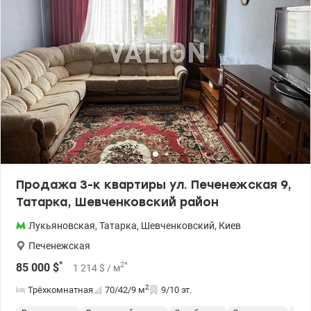
Продажа 3-к квартиры ул. Печенежская 9,
Татарка, Шевченковский район
Лукьяновская
,
Татарка
,
Шевченковский
,
Киев
Печенежская
*
2
*
85 000
$
1 214
$
/ м
2
Трёхкомнатная
70/42/9
м
9/10 эт.