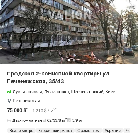
83500 у.е.0509051192 Алена Valion,ua/1149827
Продажа 2-комнатной квартиры ул.
Печенежская, 35/43
Лукьяновская
,
Лукьяновка
,
Шевченковский
,
Киев
Печенежская
*
2
*
75 000
$
1 210
$
/ м
2
Двухкомнатная
62/33/8
м
5/9 эт.
Возле метро
Вторичный рынок
С ремонтом
Укрытие
Чешк