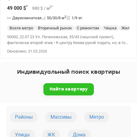
*
2
*
49 000
$
980
$
/ м
2
Двухкомнатная
50/30/8
м
1/9 эт.
Возле метро
Вторичный рынок
С ремонтом
Чешка
Жилое с
50000, 22.07.23 Ул. Печенежская, 35/43 (чешский проект),
фактически второй этаж • К центру Киева рукой подать, но, в то
же время, это очень тихий, зеленый и спокойный район. •
Обновлено: 31.03.2026
Нуждается в ремонте, но состояние жилое. • Комнаты
раздельные. • Санузел раздельный. • Балкон (застеклен). • Ст. м.
«Лукьяновская» - 10 мин. спокойным шагом. • Школа – 300
Индивидуальный поиск квартиры
метров. • Детский сад – 300 метров (+ рядом два частных
детских сада). • ТРЦ «Променада Центр». • Лукьяновский рынок.
• Супермаркеты: Фуршет, АТБ, Эко Маркет, Фора. • Отделения
Найти квартиру
банков, аптеки, салоны красоты – все рядом. Цена 50.000 y.e
Татьяна 044-235-29-93, (099)-9418275 valion.ua/924826
Районы
Массивы
Метро
Улицы
ЖК
Дома