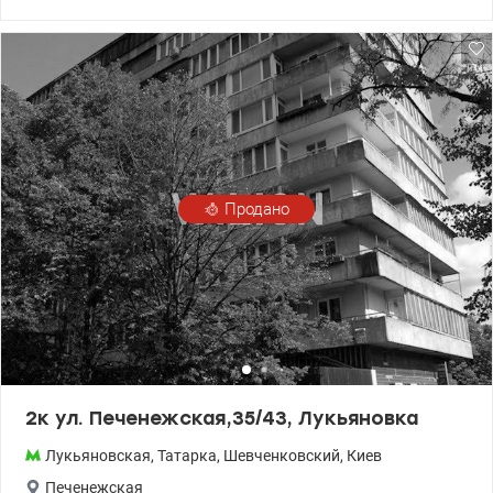
кв.м, три отдельные комнаты, раздельный санузел, два
балкона. Расположена на 10 этаже, 10 этажного дома, над
квартирой полноценный техэтаж. Состояние хорошое жилое,
квартира двухсторонняя с видом на центр города. Вся мебель и
быт.техника остается. Вблизи дома находятся школы, детские
сады, больница, супермаркеты, рынок, отделения банков. До
станции метро Лукьяновская 20 мин пешком, до центра города
10 мин. на авто Valion,ua/1101817
Продано
2к ул. Печенежская,35/43, Лукьяновка
Лукьяновская
,
Татарка
,
Шевченковский
,
Киев
Печенежская