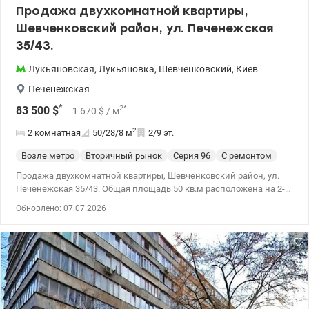
Продажа двухкомнатной квартиры,
Шевченковский район, ул. Печенежская
35/43.
Лукьяновская
,
Лукьяновка
,
Шевченковский
,
Киев
Печенежская
*
2
*
83 500
$
1 670
$
/ м
2
2 комнатная
50/28/8
м
2/9 эт.
Возле метро
Вторичный рынок
Cерия 96
С ремонтом
Продажа двухкомнатной квартиры, Шевченковский район, ул.
Печенежская 35/43. Общая площадь 50 кв.м расположена на 2-м
этаже 9-этажного дома. Функциональная планировка –
Обновлено: 07.07.2026
отдельные комнаты и раздельный санузел. Преимущества
квартиры: Качественный ремонт. Полностью заменена
электропроводка. Сделана стяжка пола. Санузел после
ремонта, установлена ​​душевая кабинка. Есть газ. Зимой очень
тепло. Свет не выключается. Чистый и опрятный подъезд.
Дополнительно: Паркоместо во дворе. До метро – всего 10
минут пешком. Квартира идеально подойдет как для
комфортного проживания, так и инвестиции в аренду. Цена: