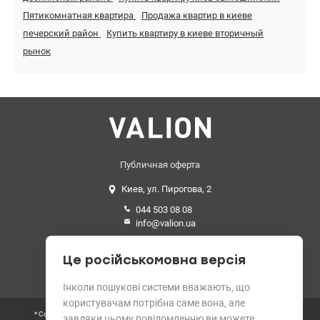
Пятикомнатная квартира
Продажа квартир в киеве
печерский район
Купить квартиру в киеве вторичный
рынок
Публичная оферта
Киев, ул. Пирогова, 2
044 503 08 08
info@valion.ua
Средний рейтинг
Це російськомовна версія
4.89 из 5 звезд. 199 отзывов
Інколи пошукові системи вважають, що
користувачам потрібна саме вона, але
* Согласно требованиям Закона Украины «О рекламе» цены всех объектов
завдяки цьому повідомленню ви можете