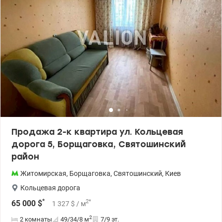
теплый пол - бойлер и полотенцесушитель - вытяжка -
кондиционер (на тепло и холод) - встроенный сейф - есть
паркоместо и укрытие В квартире новые счетчики, новая
проводка. Полы - керамическая плитка, Потолок - натяжной,
вагонка - дерево. Экономное отопление. У дома собственная
газовая котельная. Под домом есть бомбоубежище. Закрытая
территория, заезд через шлагбаум. Квартиру можно
использовать как жилую, так и в аренду. Рядом все
необходимое для комфортной жизни: Cherry Mall, кинотеатр,
Sport Life, кафе (с доступными ценами), автомойка. Покупатель
комиссию не платит. Цена 40000у.е. 0930041992 Виктория
valion.ua/1151593
Продажа 2-к квартира ул. Кольцевая
дорога 5, Борщаговка, Святошинский
район
Житомирская
,
Борщаговка
,
Святошинский
,
Киев
Кольцевая дорога
*
2
*
65 000
$
1 327
$
/ м
2
2 комнаты
49/34/8
м
7/9 эт.