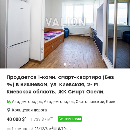
Продается 1-комн. смарт-квартира (Без
%) в Вишневом, ул. Киевская, 2- М,
Киевская область, ЖК Смарт Осели.
Академгородок
,
Академгородок
,
Святошинский
,
Киев
Кольцевая дорога
*
2
*
40 000
$
1 739
$
/ м
Без комиссии
2
1 комната
23/12/6
м
8/10 эт.