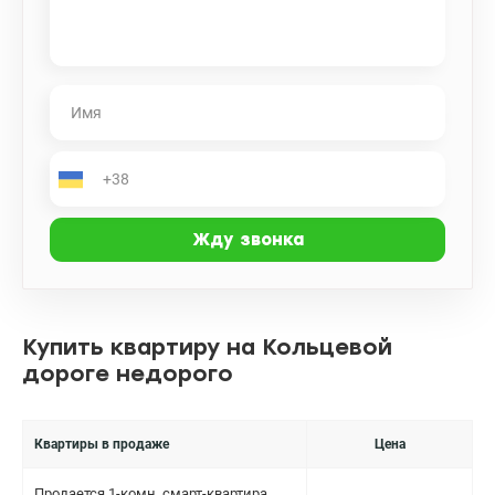
минут. Удобный выезд в город. Документам более 3 лет –
быстрая и безопасная продажа! Цена 46000у.е. Без комиссии
для покупателя! Прекрасный вариант для комфортной жизни!
Звоните для просмотра! Тел. 0503553746 - Катерина
valion.ua/1127947
Купить квартиру на Кольцевой
дороге недорого
Квартиры в продаже
Цена
Продается 1-комн. смарт-квартира