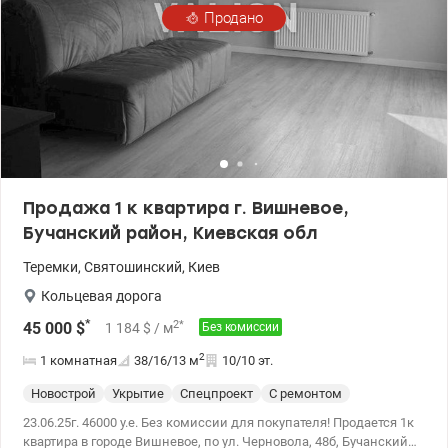
Продано
Продажа 1 к квартира г. Вишневое,
Бучанский район, Киевская обл
Теремки
,
Святошинский
,
Киев
Кольцевая дорога
*
2
*
45 000
$
1 184
$
/ м
Без комиссии
2
1 комнатная
38/16/13
м
10/10 эт.
Новострой
Укрытие
Спецпроект
С ремонтом
23.06.25г. 46000 у.е. Без комиссии для покупателя! Продается 1к
квартира в городе Вишневое, по ул. Черновола, 48б, Бучанский