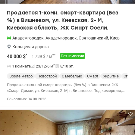
Продается 1-комн. смарт-квартира (Без
%) в Вишневом, ул. Киевская, 2- М,
Киевская область, ЖК Смарт Осели.
Академгородок
,
Академгородок
,
Святошинский
,
Киев
Кольцевая дорога
*
2
*
40 000
$
1 739
$
/ м
Без комиссии
2
1 комната
23/12/6
м
8/10 эт.
Возле метро
Новострой
С мебелью
Смарт
Укрытие
Спецп
Продажа стильной смарт-квартиры (без %) в Вишневом. ЖК
«Смарт Дома», ул. Киевская, 2- М, г. Вишневое. Под комерцию,
здачу в оренду. Удобный выезд в Киев. Маршрутка № 720 по
Обновлено: 04.08.2026
Берестейскому проспекту (Конечная остановка «Цирк»).
Остановка – напротив дома. Площадь: 23,3 кв.м, потолок: 2,8 м,
8 этаж, 10-этаж. Монолитно-каркасная, кирпичная кладка.
Продается со встроенной мебелью. Квартира делалась для себя
– качественный ремонт и продуманная планировка: - антресоль
для дополнительного хранения - полноразмерная ванна -