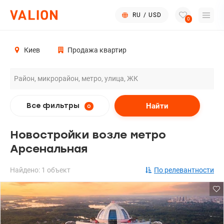
RU
/
USD
0
Киев
Продажа квартир
Найти
Все фильтры
0
Новостройки возле метро
Арсенальная
Найдено: 1 объект
По релевантности