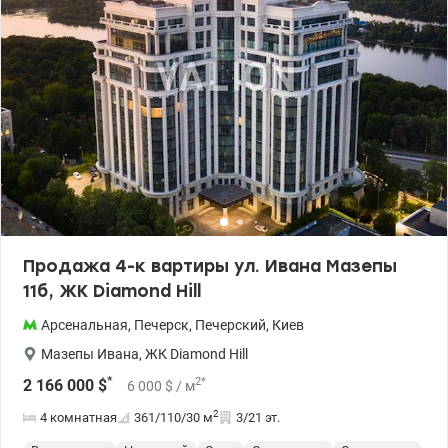
Продажа 4-к вартиры ул. Ивана Мазепы
11б, ЖК Diamond Hill
Арсенальная
,
Печерск
,
Печерский
,
Киев
Мазепы Ивана
,
ЖК Diamond Hill
*
2
*
2 166 000
$
6 000
$
/ м
2
4 комнатная
361/110/30
м
3/21 эт.