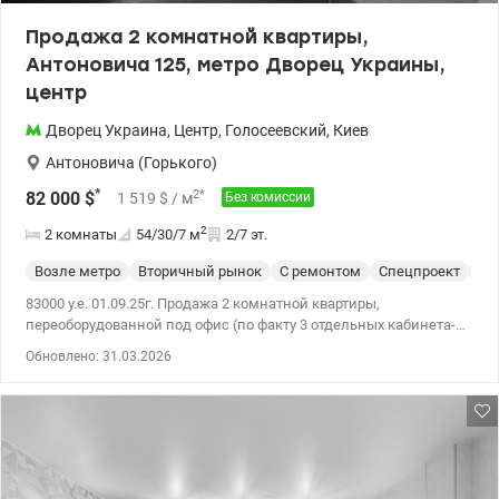
Продажа 2 комнатной квартиры,
Антоновича 125, метро Дворец Украины,
центр
Дворец Украина
,
Центр
,
Голосеевский
,
Киев
Антоновича (Горького)
*
2
*
82 000
$
1 519
$
/ м
Без комиссии
2
2 комнаты
54/30/7
м
2/7 эт.
Возле метро
Вторичный рынок
С ремонтом
Спецпроект
Жи
83000 у.е. 01.09.25г. Продажа 2 комнатной квартиры,
переоборудованной под офис (по факту 3 отдельных кабинета-
комнаты). Общая площадь 54.3 кВ.м, (по факту комнаты по 20,
Обновлено: 31.03.2026
17, 13 кВ.м + коридор со шкафами-купе как бонус). Комнаты
оборудованы рабочими столами, вместительными шкафами,
холодильником. Есть мини-кухня., санузел. Суперудобная
локация - до метро Дворец Украина 3 мин пешком, через дорогу
Владимирский рынок, множество админучреждений, учебных и
развлекательных заведений. Звоните, оперативно показываю,
ключ на руках. С уважением, Ольга. Цена без комиссии для