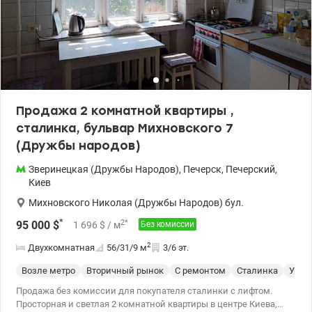
Продажа 2 комнатной квартиры ,
сталинка, бульвар Михновского 7
(Дружбы народов)
Зверинецкая (Дружбы Народов)
,
Печерск
,
Печерский
,
Киев
Михновского Николая (Дружбы Народов) бул.
*
2
*
95 000
$
1 696
$
/ м
Без комиссии
2
Двухкомнатная
56/31/9
м
3/6 эт.
Возле метро
Вторичный рынок
С ремонтом
Сталинка
Укры
Продажа без комиссии для покупателя сталинки с лифтом.
Просторная и светлая 2 комнатной квартиры в центре Киева,