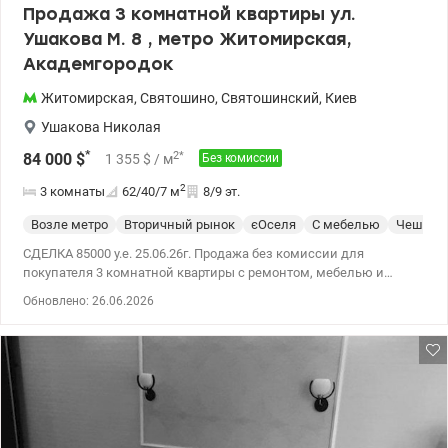
Продажа 3 комнатной квартиры ул.
Ушакова М. 8 , метро Житомирская,
Академгородок
Житомирская
,
Святошино
,
Святошинский
,
Киев
Ушакова Николая
*
2
*
84 000
$
1 355
$
/ м
Без комиссии
2
3 комнаты
62/40/7
м
8/9 эт.
Возле метро
Вторичный рынок
єОселя
С мебелью
Чешка
СДЕЛКА 85000 у.е. 25.06.26г. Продажа без комиссии для
покупателя 3 комнатной квартиры с ремонтом, мебелью и
техникой по адресу ул. Ушакова М. 8, Святошинський р-н, метро
Обновлено: 26.06.2026
Житомирская, Академгородок 5 мин транспортом или 20 мин
пешком. Общая площадь квартиры 62 км м, расположенная на
8/9 этаже ухоженного опрятного дома. Дом газифицирован.
Формат квартиры - две отдельных спальни по 15 и 10 кв.м и
кухня - гостиная 7 + 15 кв.м. С/в раздельный. По периметру
квартиры два застекленых и утепленных балкона. Квартира
полностью оснащена мебелью и техникой для комфортнго
проживания ( холодильник, варочная поверхность и духовка,