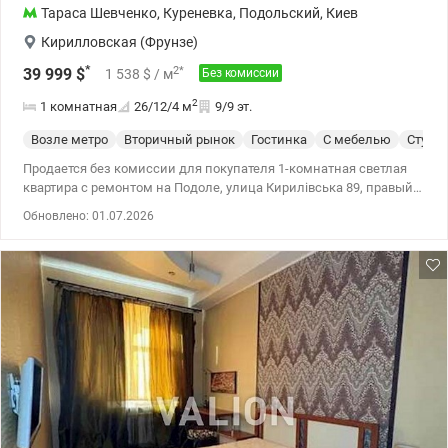
Тараса Шевченко
,
Куреневка
,
Подольский
,
Киев
Кирилловская (Фрунзе)
*
2
*
39 999
$
1 538
$
/ м
Без комиссии
2
1 комнатная
26/12/4
м
9/9 эт.
Возле метро
Вторичный рынок
Гостинка
С мебелью
Студи
Продается без комиссии для покупателя 1-комнатная светлая
квартира с ремонтом на Подоле, улица Кирилівська 89, правый
берег, район Подольский. Квартира расположена на 9/9 этаже
Обновлено: 01.07.2026
теплого кирпичного дома. Есть техповерх, есть лифт, есть
укрытие. Дом газифицирован. Общая площадь квартиры 26 кв.м,
кухня 4 кв.м. Формат квартиры кухня-студия, совместимый
санузел в кафелі, балкон. В квартире сделан капитальный
ремонт с заменой всех коммуникаций - замена труб, замена
электропроводки. Установлено окна МПО, бойлер, душевая
кабина, счетчики воды, газа и электричества. Квартира
оборудована всей необходимой мебелью и техникой для
комфортной жизни. Остается все. Удобная транспортная
роз'язка - рядом за 10 хв езды 4 станции метро - Контрактовая,
Лукянівська, Тараса Шевченко и Почайна. У дома остановка
общественного транспорта. Рядом сквер, стадион Спартак,