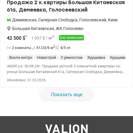
Продажа 2 к.квртиры Большая Китаевская
61а, Демеевка, Голосеевский
Демиевская
,
Саперная Слободка
,
Голосеевский
,
Киев
Большая Китаевская
,
ЖК Голосеево
*
2
*
42 500
$
1 037
$
/ м
Без комиссии
2
2 комнаты
41/24/6
м
4/5 эт.
Возле метро
Новострой
С ремонтом
Хрущевка
Хрущевка
46000 у.е. 30.08.24г. Продажа уютной 2 комнатной квартиры по
улице Большая Китаевская 61а, Саперная Слободка, Демеевка,
Голосеевский район, правый берег. Квартира двухсторонняя,
Обновлено: 31.03.2026
расположена на 4/5 эт. теплого кирпичного дома. Общая
площадь 41,3 кв.м, жилая 24,4 кв.м ( комнаты 12,8 и 11,6 кв.м),
Показать еще
кухня 5,8 кв.м. Состояние жилое. Раздельная планировка,
застекленный балкон, с/у смежный, между комнатами
оборудована кладовка. Окна м/п, на полу ламинат, газовая
плита, бойлер, встроенная кухня, шкаф-купе. Дом расположен
вдали от проезжей части в тихом месте. Большой двор с
детской площадкой. В шаговой доступности магазины,
маркеты, учебные заведения, остановка транспорта , до метро