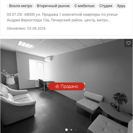
Возле метро
Вторичный рынок
С мебелью
Студия
Хрущевк
03.07.25г. 68000 у.е. Продажа 1 комнатной квартиры по улице
Андрея Верхогляда 10а, Печерский район, центр, метро
Зверинецкая. Квартир расположена на 4/5 этаже теплого
Обновлено: 05.08.2026
кирпичного дома. Общая площадь 31 м.кв., кухня 8 кв.м,
комната 17 кв.м. Сделан современный капитальный ремонт с
заменой всех коммуникаций. . Формат квартиры - студия.
Оборудована всей необходимой мебелью и техникой. Окна и
балкон на Верхогляда. Дом с новой крышей и ремонтом в
подъездах. Удачное расположение с хорошо развитой
инфраструктурой- возле ЖК Новопечерские Липки, до метро 3
мин. Тихий закрытый двор со шлагбаумом. Цена 68.000 у.е, без
комиссии для прокупателя 0677814777, 0951245884, Ольга, Valion
ua/1132876
Продано