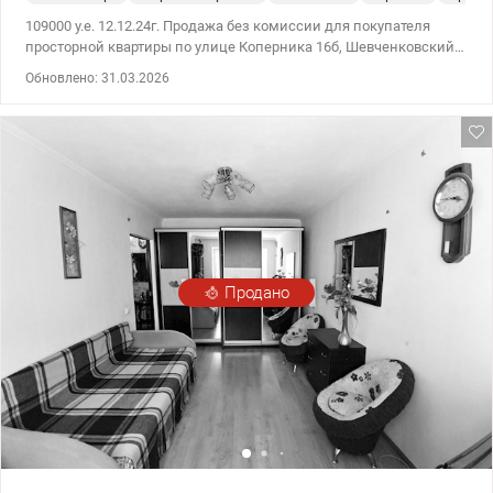
109000 у.е. 12.12.24г. Продажа без комиссии для покупателя
просторной квартиры по улице Коперника 16б, Шевченковский
район, метро Лукьяновская. Квартира расположена на 7/9 этаже
Обновлено: 31.03.2026
теплого кирпичного дома. Имеет раздельное планирование,
двусторонняя, общая площадь 84,7 кв.м. Квартира продается с
мебелью и техникой. Цена 109.000 у.е. без комиссии для
покупателя, 067-781-47-77, 095-124-58-84, Ольга, valion.ua
/1114003
Продано