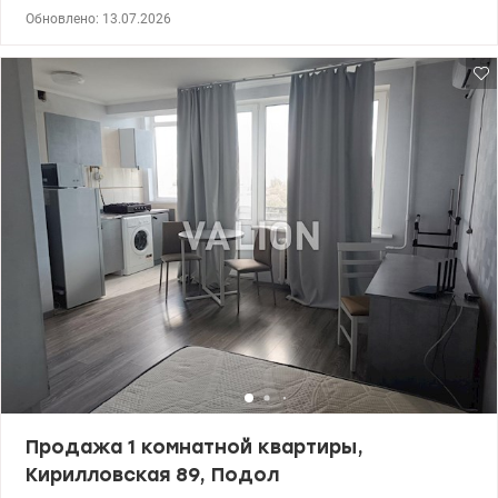
улица Предславинская, 26А, метро «Дворец Украина», Печерск,
Обновлено: 13.07.2026
правый берег. Двусторонняя квартира, расположена на 6-м
этаже из 9 в теплом кирпичном доме. Общая площадь 70 кв.м,
жилая 40 кв.м, состоит из 3 отдельных комнат, отдельной
ванной комнаты и санузла, большой кухни 8 кв.м, застекленной
лоджии и открытого балкона. Чистый и ухоженный подъезд,
лифт, газ. Дом расположен в одном из лучших районов
столицы, в тихом зеленом дворе, вдали от шумных
магистралей, что обеспечивает комфорт и спокойствие для
проживания. Отличное расположение — метро «Дворец
Украина» и остановка городского транспорта в 5 минутах
ходьбы. Рядом находятся супермаркеты, магазины, кафе,
рестораны, банки, школы, детские сады, спортивные клубы и
все необходимое для комфортной жизни в центре города. Эта
квартира станет отличным выбором как для собственного
проживания, так и для инвестиций. Цена без комиссии для
покупателя 119 990 у.е., 067-781-47-77, 095-124-58-84, Ольга,
Valion.ua/1151730
Продажа 1 комнатной квартиры,
Кирилловская 89, Подол