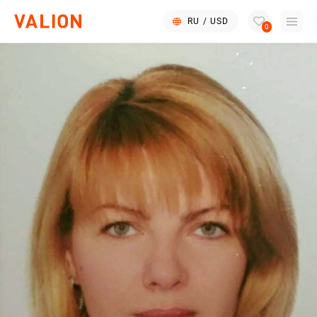
RU
/
USD
0