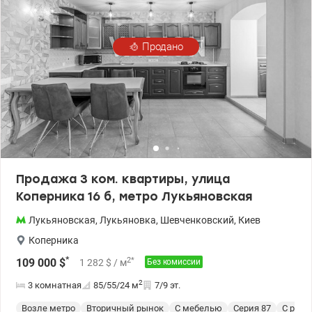
покупателя 83.000 у.е., 0677814777, 0951245884, Valion.ua/1130079
Продано
Продажа 3 ком. квартиры, улица
Коперника 16 б, метро Лукьяновская
Лукьяновская
,
Лукьяновка
,
Шевченковский
,
Киев
Коперника
*
2
*
109 000
$
1 282
$
/ м
Без комиссии
2
3 комнатная
85/55/24
м
7/9 эт.
Возле метро
Вторичный рынок
С мебелью
Cерия 87
С рем