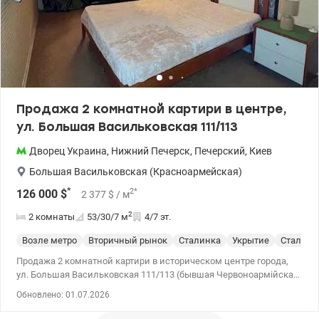
садик магазин, супермаркет. Звоните, записывайтесь на
пересмотр. Выгодное предложение как для жизни, так и для
арендного бизнеса Цена без комиссии для покупателя 39999у.е.,
067-781-47-77, 095-124-58-84 Ольга, Valion.ua/1147879
Продажа 2 комнатной картири в центре,
ул. Большая Васильковская 111/113
Дворец Украина
,
Нижний Печерск
,
Печерский
,
Киев
Большая Васильковская (Красноармейская)
*
2
*
126 000
$
2 377
$
/ м
2
2 комнаты
53/30/7
м
4/7 эт.
Возле метро
Вторичный рынок
Сталинка
Укрытие
Сталинк
Продажа 2 комнатной картири в историческом центре города,
ул. Большая Васильковская 111/113 (бывшая Червоноармійска),
дворец Украины, метро, Печерский район, правый берег.
Обновлено: 01.07.2026
Квартира расположенная на удобном 4/7 этаже, середина
здания, сталінка с лифтом. Формат квартиры - зонируемая