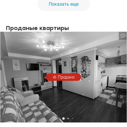
Показать еще
кухня-вітальна, спальня отдельно, с/в совмещенный, балкон.
Общая площадь 53 кв.м, 3 м. высота потолка, Есть
бомбоубежище, газовая колонка, кондиционер. Парковка во
дворе под шлагбаум, поруч метро, сквер ім.М.Заньковецької,
магазин, рынок Владимирский, банки, ресторации. Видео по
Проданые квартиры
запросу. Цена 126000у.е., 067-781-47-77, 095-124-58-84 Ольга
Valion.ua/1146730
Продано