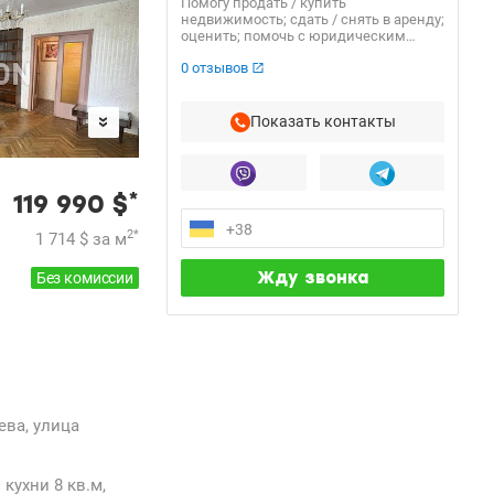
Помогу продать / купить
недвижимость; сдать / снять в аренду;
оценить; помочь с юридическим
сопровождением.
0 отзывов
Показать контакты
*
119 990
$
2
*
1 714
$
за м
Без комиссии
ева, улица
кухни 8 кв.м,