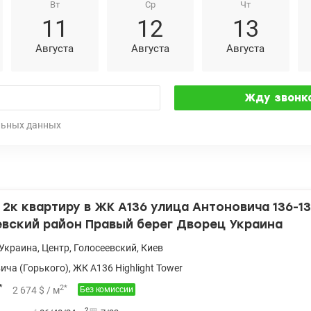
Вт
Ср
Чт
11
12
13
Августа
Августа
Августа
льных данных
2к квартиру в ЖК А136 улица Антоновича 136-1
евский район Правый берег Дворец Украина
Украина
,
Центр
,
Голосеевский
,
Киев
ича (Горького)
,
ЖК A136 Highlight Tower
*
2
*
2 674
$
/ м
Без комиссии
2