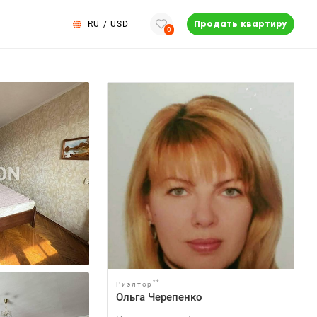
RU
/
USD
Продать квартиру
0
**
Риэлтор
Ольга Черепенко