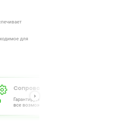
спечивает
бходимое для
Сопровождение от А до Я
Гарантируем полный комлпекс сопровождения и прове
все возможное для облегчения процесса.