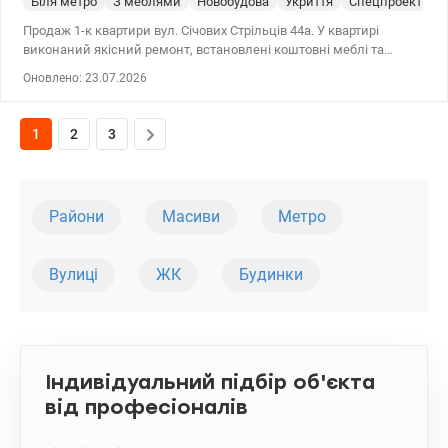
Біля метро
З меблями
Новобудова
Укриття
Спецпроект
С
Продаж 1-к квартири вул. Січових Стрільців 44а. У квартирі
виконаний якісний ремонт, встановлені коштовні меблі та
надійна побутова техніка. Панорамні вікна, є балкон/лоджія.
Оновлено: 23.07.2026
Додатково до квартири йде власна кладовка на першому
поверсі. 044 200 10 80 valion.ua/1152495
1
2
3
Райони
Масиви
Метро
Вулиці
ЖК
Будинки
Індивідуальний підбір об'єкта
від професіоналів