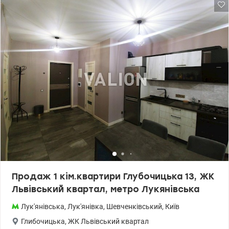
балкон із можливістю об’єднання з кухнею. Стан після
будівельників: стяжка підлоги, машинна штукатурка стін,
встановлені індивідуальні лічильники. Опалення — власна
котельня. Поруч метро Лук’янівська, ТЦ «Променада», Сільпо,
Novus, Sport Life, школа, лікарня та парк Котляревського. Тихий
зелений район поруч із центром Києва. Ціна 120000у.о
0509051192 Альона valion.ua/1103308
Продаж 1 кім.квартири Глубочицька 13, ЖК
Львівський квартал, метро Лукянівська
Лук'янівська
,
Лук'янівка
,
Шевченківський
,
Київ
Глибочицька
,
ЖК Львівський квартал