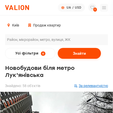
UA
/
USD
0
Київ
Продаж квартир
Знайти
Усі фільтри
0
Новобудови біля метро
Лук'янівська
Знайдено: 58 об'єктів
За релевантністю