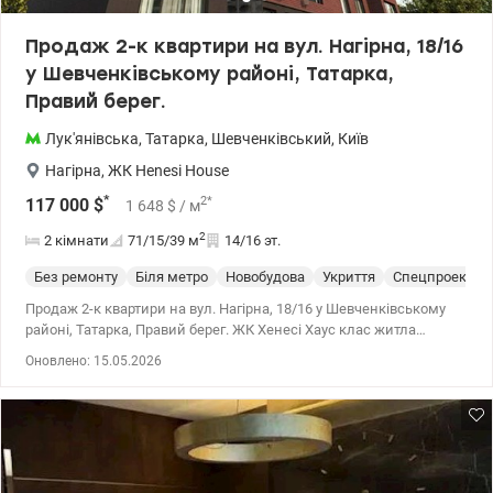
Телефонуйте та приходьте на перегляд. Ціна 60 000 у.о. Комісію
податки сплачує покупець. 0968144949 Едуард valion.ua/1034012
Продаж 2-к квартири на вул. Нагірна, 18/16
у Шевченківському районі, Татарка,
Правий берег.
Лук'янівська
,
Татарка
,
Шевченківський
,
Київ
Нагірна
,
ЖК Henesi House
*
2
*
117 000
$
1 648
$
/ м
2
2 кімнати
71/15/39
м
14/16 эт.
Без ремонту
Біля метро
Новобудова
Укриття
Спецпроект
Продаж 2-к квартири на вул. Нагірна, 18/16 у Шевченківському
районі, Татарка, Правий берег. ЖК Хенесі Хаус клас житла
комфорт плюс. Площа квартири 71/15/39 м2, 14/16 поверхового
Оновлено: 15.05.2026
будинку 2021 року. Це монолітно-каркасний будинок з
елементами, характерними для вищого класу, включаючи
енергоефективність класу А. Здано в експлуатацію. Квартира
видова, можливі авторські зміни у плануванні. Стіни утеплені.
Будинок знаходиться подалі від траси. На території є зона
відпочинку з Wi-Fi, відкриті тераси, спортивний майданчик.