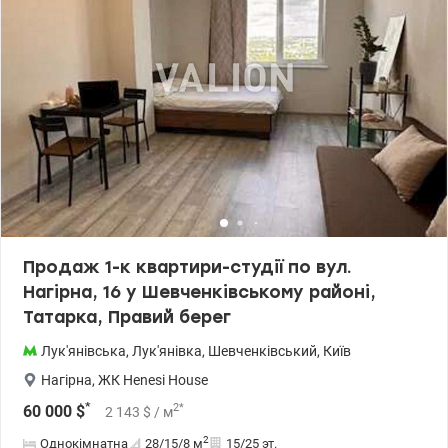
парки, кафе, ресторани, школи, дитячі садки та багато іншого. До
метро Лукʼянівська 17 хв пішки. Близькість до центру міста – 10
хв на авто. Ціна 70000 у.о 0509051192 Алена Valion.ua/1038848
Продаж 1-к квартири-студії по вул.
Нагірна, 16 у Шевченківському районі,
Татарка, Правий берег
Лук'янівська
,
Лук'янівка
,
Шевченківський
,
Київ
Нагірна
,
ЖК Henesi House
*
2
*
60 000
$
2 143
$
/ м
2
Однокімнатна
28/15/8
м
15/25 эт.