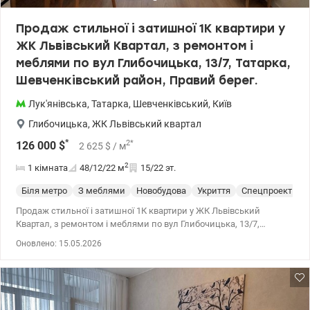
Продаж стильної і затишної 1К квартири у
ЖК Львівський Квартал, з ремонтом і
меблями по вул Глибочицька, 13/7, Татарка,
Шевченківський район, Правий берег.
Лук'янівська
,
Татарка
,
Шевченківський
,
Київ
Глибочицька
,
ЖК Львівський квартал
*
2
*
126 000
$
2 625
$
/ м
2
1 кімната
48/12/22
м
15/22 эт.
Біля метро
З меблями
Новобудова
Укриття
Спецпроект
С
Продаж стильної і затишної 1К квартири у ЖК Львівський
Квартал, з ремонтом і меблями по вул Глибочицька, 13/7,
Татарка, Шевченківський район, Правий берег. Квартира
Оновлено: 15.05.2026
площею 48м2, з окремою спальнею (12 м2), кухнею-вітальнею,
(22 м2), гардеробною кімнатою та відкритим балконом,
Авторський ремонт виконано з якісних і дорогих матеріалів.
15/22 поверхового будинку 2021 року забудови, вікна у
внутрішній двір комплексу (вид на центр та Покровський