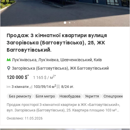
Львівська площа, Золоті ворота, площа Галицька (Перемоги).
Найближчі станції метро: Лук'янівська, Вокзальна, Університет.
Ціна 245000 у.о. +380502138771, +380954905411 Наталія
www.valion.ua/1107662
Продаж 3 кімнатної квартири вулиця
Загорівська (Багговутівська), 25, ЖК
Багговутівський.
Лук'янівська
,
Лук'янівка
,
Шевченківський
,
Київ
Загорівська (Багговутівська)
,
ЖК Багговутівський
*
2
*
120 000
$
1 165
$
/ м
2
3 кімнати
103/59/14
м
8/24 эт.
Без ремонту
Біля метро
Новобудова
Укриття
Спецпроект
Продаж просторої 3-кімнатної квартири в ЖК «Багговутівський»,
вул. Загорівська (Багговутівська), 25. Квартира площею 103 м²
розташована на 8 поверсі 24-поверхового будинку, 3 секція.
Оновлено: 11.05.2026
Зручне планування: кухня 14 м², три окремі кімнати 17, 18 та 24
м², два санвузли, прихожа, лоджія та просторий засклений