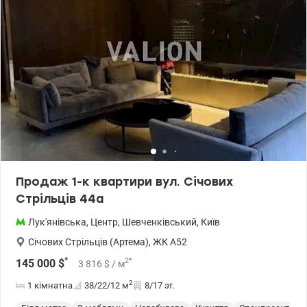
Підземний паркінг для машин та паркінг для велосипедів.
Обладнаний дитячий майданчик біля будинку. Закрита,
територія, що охороняється, консьєрж. Відеоспостереження.
Інфраструктура У безпосередній близькості: навчальні заклади:
школи, садки та елітний ВНЗ – КІМВ; заклади охорони здоров'я;
у 700 м ТЦ Променада (супермаркет Фуршет); Територія для
відпочинку: Кириловський лісопарк, Смородинський
парк;багато спортивних закладів. Квартира ідеально підходить
як для життя, так і для оренди. Великий досвід допомоги з
купівлі квартир за державними програмами, безготівковий
розрахунок: 1) Е-оселі, е-Відновлення, Сертифікат, 2) Житло для
ВПО та військових (постанова 280 та інші), Молодіжний кредит
Телефонуйте та приходьте на перегляд. Ціна 117 000 у.о. Комісію
оплачує покупець. 0968144949 Едуард valion.ua/957519
Продаж 1-к квартири вул. Січових
Стрільців 44а
Лук'янівська
,
Центр
,
Шевченківський
,
Київ
Січових Стрільців (Артема)
,
ЖК А52
*
2
*
145 000
$
3 816
$
/ м
2
1 кімнатна
38/22/12
м
8/17 эт.