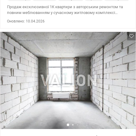
Продаж ексклюзивної 1К квартири з авторським ремонтом та
повним меблюванням у сучасному житловому комплексі
Бізнес-класу Creator City. Адреса: вул. Дегтярівська,17,
Оновлено: 10.04.2026
Шевченківський район. Правий берег. Характеристики: Загальна
площа -49 м2, кухня-16.4 м2, кімната-16.7 м2, передпокій-9.6 м2,
санвузол-5.9 м2. Квартира повністю укомплектована меблями
та всією необхідною технікою : Вбудований холодильник,
індукційна плита, духова шафа, мікрохвильова піч, посудомийна
машина, пральна-сушильна машина, телевізор, витяжка,
бойлер. Встановлені система очищення води , подрібнювач,
аквастоп. Поруч зелений парк імені Івана Багряного, Київський
зоопарк, метро Лук’янівська та Шулявська, КПІ, інноваційний
простір Unit City, житлові комплекси Crystal Park Tower та інші
знакові об’єкти району. Тут зручно жити, працювати та
відпочивати. Великий досвід допомоги по купівлі квартир за
державними програмами, безготівковий розрахунок 1) Є-оселя,
Є-відновлення, Сертифікат 2) Житло для ВПО та військових
(постанова 280 та інші) Телефонуйте та приходьте на перегляд.
Ціна 154 000 у.о. Комісію сплачує покупець. 0968144949 Едуард
valion.ua/1148081