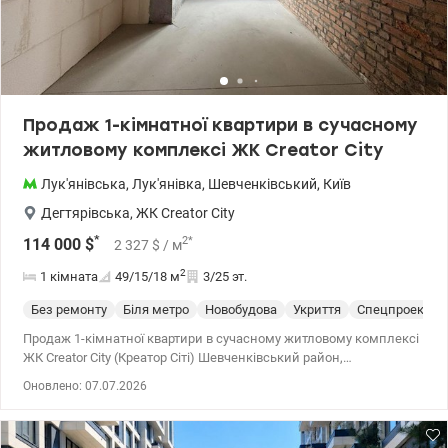
(єОселя), єВідновлення, Сертифікат, 2) Житло для ВПО та
військових (постанова 280 та інші), Молодіжний кредит
Телефонуйте та приходьте на перегляди. Ціна 97 000 у.о. Без
комісії. 0968144949 Едуард valion.ua/ 1146823
Продаж 1-кімнатної квартири в сучасному
житловому комплексі ЖК Creator City
Лук'янівська
,
Лук'янівка
,
Шевченківський
,
Київ
Дегтярівська
,
ЖК Creator City
*
2
*
114 000
$
2 327
$
/ м
2
1 кімната
49/15/18
м
3/25 эт.
Без ремонту
Біля метро
Новобудова
Укриття
Спецпроект
Продаж 1-кімнатної квартири в сучасному житловому комплексі
ЖК Creator City (Креатор Сіті) Шевченківський район,
вул.Дегтярівська 17. Будинок 1- введений в експлуатасію.
Оновлено: 07.07.2026
Загальна площа: 49 м², поверх: 3. Планування: окреме (зручне
зонування простору) Стан: від забудовника — ідеально для
реалізації власного дизайну Перевага комплексу: В будинку