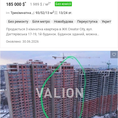
*
2
*
185 000
$
1 989
$
/ м
Без комісії
2
Трикімнатна
93/52/13
м
13/24 эт.
Без ремонту
Біля метро
Новобудова
Переуступка
Укриття
Продається 3 кімнатна квартира в ЖК Creator City, вул.
Дегтярівська 17-19, 1й будинок. Будинок зданий, можна
оформити право власності. Продаж по перепоступці. Стан
Оновлено: 30.06.2026
квартири - після будівельників. Загальна площа квартири - 93 м²,
площа кухні - 12,74 м², житлова - 51,81 кв.м., поверх 13/24.
Характеристики ЖК: - монолітно-каркасна технологія, стіни з
червоної цегли; - щільний утеплювач з мінеральної вати,
міжповерхова шумоізоляція; - панорамні алюміневі вікна; -
броньовані вхідні двері; - лазерна стяжка підлоги; - індивідуальні
лічильники на воду, тепло та електрику; - в будинку шість ліфтів
2 вантажні, 4 пасажирські, консьєрж-сервіс; - система безпеки
Ajax; - закрита територія із пропускною системою 24/7,
підземний паркінг; - високі триметрові стелі; - вентильований
фасад з керамогранітом - найкраще рішення в енергозбереженні
та теплоізоляції квартири. Опалення та гарячу воду в ЖК Creator
City подають власні дахові котельні, що дарує бажану
незалежність від міських служб. Особливої уваги заслуговує
загальнобудинкова система централізованого кондиціонування