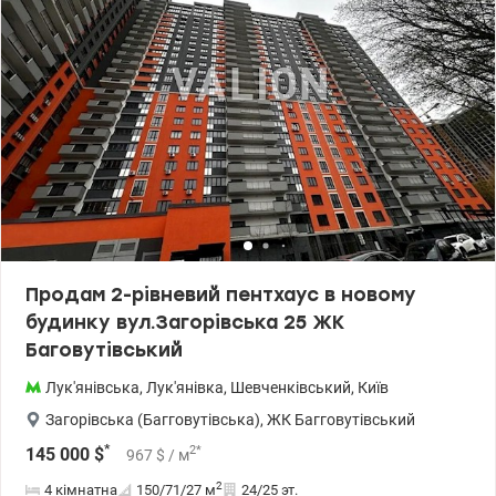
Продам 2-рівневий пентхаус в новому
будинку вул.Загорівська 25 ЖК
Баговутівський
Лук'янівська
,
Лук'янівка
,
Шевченківський
,
Київ
Загорівська (Багговутівська)
,
ЖК Багговутівський
*
2
*
145 000
$
967
$
/ м
2
4 кімнатна
150/71/27
м
24/25 эт.