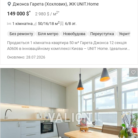
Джонса Гарета (Хохлових)
,
ЖК UNIT.Home
*
2
*
149 000
$
2 980
$
/ м
2
1 кімнатна
50/16/18
м
6/8 эт.
Без ремонту
Біля метро
Новобудова
Переуступка
Укриття
Продається 1 кімнатна квартира 50 м² Гарета Джонса 12 секція
А0606 в інноваційному комплексі Києва – UNIT Home. Ідеальний
варіант як для життя, так і під інвестиції з високою
Оновлено: 28.07.2026
прибутковістю. Локація: Шевченківський район Поверх: 6 Площа:
50 м² Формат продажу: переуступка (оплачує продавець) Що
робить цю квартиру особливою: продумане планування: окрема
спальня та кухня-вітальня правильна форма квартири –
максимум корисної площі великі вікна забезпечують багато
природного світла велика тераса 10 м² (виходить ша зелену
зону) ідеальна база для реалізації власного дизайн-проекту чи в
оренду Переваги ЖК UNIT Home: один із найпопулярніших
сучасних житлових комплексів Києва концепція “live-work-play”
– все необхідне поряд розташування поряд з UNIT.City –
центром IT та бізнесу закрита територія, що охороняється 24/7
підземний паркінг сучасна архітектура та якісні зони загального
користування розвинена внутрішня інфраструктура: кафе,
ресторани, спорт, сервіси Інвестиційна привабливість: