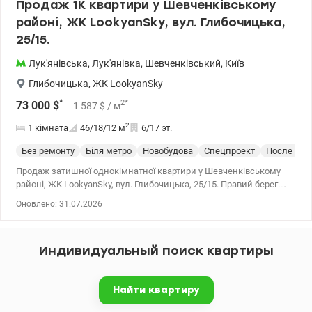
Продаж 1К квартири у Шевченківському
районі, ЖК LookyanSky, вул. Глибочицька,
25/15.
Лук'янівська
,
Лук'янівка
,
Шевченківський
,
Київ
Глибочицька
,
ЖК LookyanSky
*
2
*
73 000
$
1 587
$
/ м
2
1 кімната
46/18/12
м
6/17 эт.
Без ремонту
Біля метро
Новобудова
Спецпроект
После стр
Продаж затишної однокімнатної квартири у Шевченківському
районі, ЖК LookyanSky, вул. Глибочицька, 25/15. Правий берег.
Площа квартири 46/18/12 м2, невисокий 6 пов/17. Вікна
Оновлено: 31.07.2026
виходять на мальовничу частину вул. Глибочицької. Стан після
будівельників. Два ліфти, консьєрж. Окремий ліфт в дворівневий
паркінг. Центр. Поруч магазини, школи, дитсадок, нова пошта та
Индивидуальный поиск квартиры
університети. Всього 7 хвилин пішки до метро Лукянівська, 15
хвилин до метро Контрактова площа. Великий досвід допомоги
з купівлі квартир за державними програмами, безготівковий
Найти квартиру
розрахунок: 1) Є-оселя (єОселя), єВідновлення, Сертифікат, 2)
Житло для ВПО та військових (постанова 280 та інші),