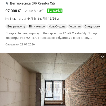
Дегтярівська
,
ЖК Creator City
*
2
*
97 000
$
2 205
$
/ м
Без комісії
2
1 кімната
44/14/16
м
16/24 эт.
Без ремонту
Біля метро
Новобудова
Укриття
Спецпроект
Продаж 1-к квартири вул. Дегтярівська 17 ЖК Creatо City. Площа
квартири 44,3 м2, 16/24 поверхового будинку бізнес-класу.
Висота стелі 3 м Монолітно-каркасна технологія, червона цегла.
Оновлено: 29.07.2026
Стан квартири - після будівельників. Загальна система
кондиціювання. Комплекс творчий, футуристичний та з
надзвичайно зручною інфраструктурою, яка чудово підійде як
для молодих сучасних пар, сімей з маленькими дітками так і
для людей похилого віку. Це елітне житло бізнес-класу, усі
матеріали в якому виключно високоякісні Інфраструктура ЖК: - 2
гектари парку з озером і відкритим кінотеатром - Закрита
територія, контроль доступу по Face ID - Цілодобова охорона та
відеоспостереження - Підземний і гостьовий паркінг - На перших
поверхах: спортзал із басейном, магазини, салони, ресторани
До метро Лук’янівська або КПІ - 15 хв пішки. До метро Хрещатик -
10 хв на авто. Квартира ідеально підходить як для життя, так і під
оренду. Великий досвід допомоги з купівлі квартир за
державними програмами, безготівковий розрахунок: 1) Є-оселя