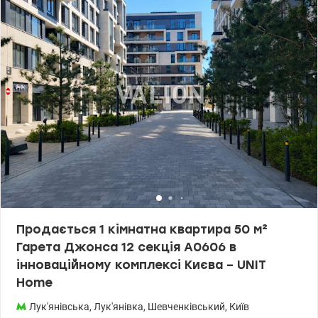
встановлено генератор на все, що забезпечує комфорт навіть під
час відключень електроенергії. ЖК Creator City — це сучасний
комплекс із розвиненою інфраструктурою, зручним
розташуванням та комфортним середовищем для життя. Ціна
114000 у.о 0509051192 Альона Valiion/1144167
Продається 1 кімнатна квартира 50 м²
Гарета Джонса 12 секція А0606 в
інноваційному комплексі Києва – UNIT
Home
Лук'янівська
,
Лук'янівка
,
Шевченківський
,
Київ