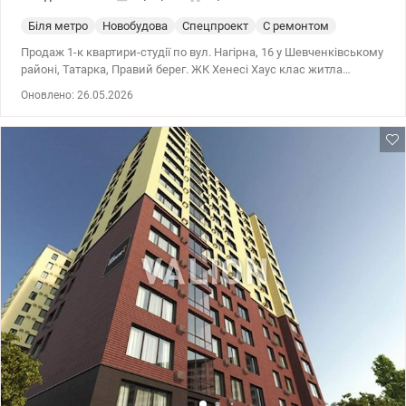
Біля метро
Новобудова
Спецпроект
С ремонтом
Продаж 1-к квартири-студії по вул. Нагірна, 16 у Шевченківському
районі, Татарка, Правий берег. ЖК Хенесі Хаус клас житла
комфорт плюс. Площа квартири 28/15/8 м2, 15/25 поверхового
Оновлено: 26.05.2026
будинку 2021 року. Світло і вода по звичайному тарифу,
лічильники. Це монолітно-каркасний будинок з елементами,
характерними для вищого класу, включаючи
енергоефективність класу А. Здано в експлуатацію. Стіни
утеплені. Будинок знаходиться подалі від траси. На території є
зона відпочинку з Wi-Fi, відкриті тераси, спортивний майданчик.
Підземний паркінг для машин та паркінг для велосипедів.
Обладнаний дитячий майданчик біля будинку. Закрита,
територія, що охороняється, консьєрж. Відеоспостереження.
Інфраструктура: У безпосередній близькості: навчальні заклади:
школи, садки та елітний ВНЗ – КІМВ; заклади охорони здоров'я;
у 700 м ТЦ Променада (супермаркет Фуршет); Територія для
відпочинку: Кириловський лісопарк, Смородинський
парк;багато спортивних закладів. Квартира ідеально підходить
як для життя, так і для оренди. Великий досвід допомоги з
купівлі квартир за державними програмами, безготівковий
розрахунок: 1) Е-оселі, е-Відновлення, Сертифікат, 2) Житло для
ВПО та військових (постанова 280 та інші), Молодіжний кредит