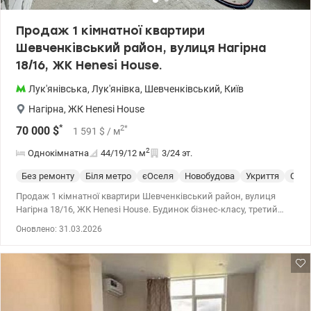
Продаж 1 кімнатної квартири
Шевченківський район, вулиця Нагірна
18/16, ЖК Henesi House.
Лук'янівська
,
Лук'янівка
,
Шевченківський
,
Київ
Нагірна
,
ЖК Henesi House
*
2
*
70 000
$
1 591
$
/ м
2
Однокімнатна
44/19/12
м
3/24 эт.
Без ремонту
Біля метро
єОселя
Новобудова
Укриття
Спец
Продаж 1 кімнатної квартири Шевченківський район, вулиця
Нагірна 18/16, ЖК Henesi House. Будинок бізнес-класу, третий
поверх, не кутова, тепла та світла квартира. Стан після
Оновлено: 31.03.2026
будівельників, функціональне планування. Висота стелі 3м. В
будинку консьєрж, охорона, відеоогляд, підземний паркінг,
дитячий майданчик, велике лоббі з диванами, де вас можуть
зачекати гості, велика тераса, на якій можна відпочити як
самому, так і з друзями) облаштоване бомбосховище, свій
генератор Розвинена інфраструктура. Поруч супермаркети, ТЦ,