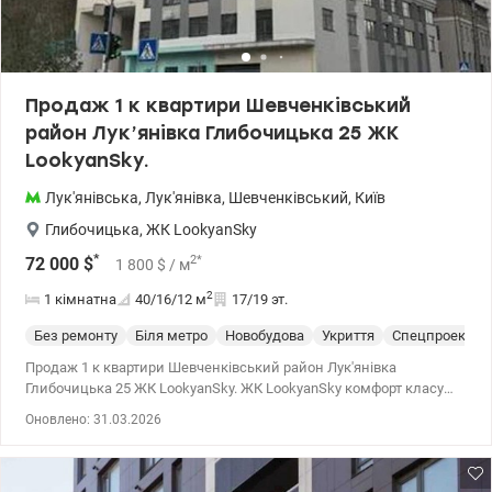
розв’язка, зупинки громадського транспорту; 15 хв до центру, 7
хв.до ст. м. Лук’янівська у пішій доступності. Один власник.
Готова до швидкого продажу. Також розглянемо розрахунок у
гривні, програму Е-оселя. Дзвоніть, із задоволенням організую
перегляд! Ціна 95.000 у.о., без комісіі для покупця, 067-781-47-77,
Продаж 1 к квартири Шевченківський
095-124-58-84, Ольга, Valion.ua/1102331
район Лук’янівка Глибочицька 25 ЖК
LookyanSky.
Лук'янівська
,
Лук'янівка
,
Шевченківський
,
Київ
Глибочицька
,
ЖК LookyanSky
*
2
*
72 000
$
1 800
$
/ м
2
1 кімнатна
40/16/12
м
17/19 эт.
Без ремонту
Біля метро
Новобудова
Укриття
Спецпроект
Продаж 1 к квартири Шевченківський район Лук'янівка
Глибочицька 25 ЖК LookyanSky. ЖК LookyanSky комфорт класу
розташований в історичному центрі Києва, монолітно-каркасні
Оновлено: 31.03.2026
технології. Квартира розташована на 17 поверсі 19 поверхового
будинку із загальною площею 39.76 кв.м, житлова 15.52 кв.м,
кухня 12.92 кв.м. Стеля 2.7 м, індивідуальні електро та теплові