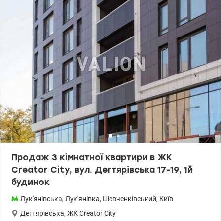
лічильники, гарячої та холодної води, власна газова котельня.
Розвинена інфраструктура: метро Лук'янівська 7 хв пішки, метро
Контрактова площа до 15 хв, поруч школи, садки, спорт
комплекси, парки для прогулянок, магазини Фора, Континент,
Білла та два Сільпо на вибір. Свіжі фрукти, овочі та фермерська
продукція завжди поруч – 13 хвилин пішки до Лук'янівського
ринку та 16 хвилин до відомого житнього ринку. З повагою.
Телефонуйте, будемо раді бачити Вас на перегляді. Андрій т.
0679182169 Ціна 72000 у.о. valion.ua/1094660
Продаж 3 кімнатної квартири в ЖК
Creator City, вул. Дегтярівська 17-19, 1й
будинок
Лук'янівська
,
Лук'янівка
,
Шевченківський
,
Київ
Дегтярівська
,
ЖК Creator City