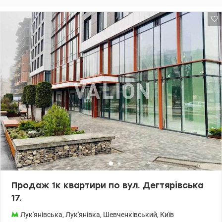
Молодіжний кредит Телефонуйте та приходьте на перегляди.
Цена 73 000у.о. Комісію сплачує покупець. 0968144949 Едуард
valion.ua/1147468
Продаж 1к квартири по вул. Дегтярівська
17.
Лук'янівська
,
Лук'янівка
,
Шевченківський
,
Київ