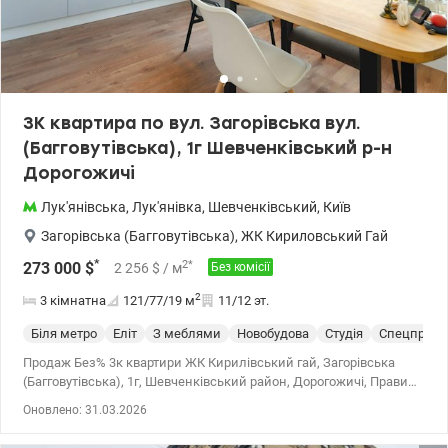
стабільний попит на оренду у цій локації ліквідне планування та
оптимальна площа потенціал зростання вартості Квартира
продається без ремонту, що дозволяє реалізувати
індивідуальний проект та створити продукт, максимально
адаптований під власні потреби чи під орендний бізнес. Ціна
149 000 у.о. 0503932257 Марія Valion.ua/1131980
3К квартира по вул. Загорівська вул.
(Багговутівська), 1г Шевченківський р-н
Дорогожичі
Лук'янівська
,
Лук'янівка
,
Шевченківський
,
Київ
Загорівська (Багговутівська)
,
ЖК Кириловський Гай
*
2
*
273 000
$
2 256
$
/ м
Без комісії
2
3 кімнатна
121/77/19
м
11/12 эт.
Біля метро
Еліт
З меблями
Новобудова
Студія
Спецпроек
Продаж Без% 3к квартири ЖК Кирилівський гай, Загорівська
(Багговутівська), 1г, Шевченківський район, Дорогожичі, Правий
берег. У квартирі зроблено дизайнерський ремонт.
Оновлено: 31.03.2026
Характеристики: Загальна площа 120.7, житлова 76.6, кухня 18.6
м², + тераса - 50 м2. 11/12 поверхового будинку. Висота стель на