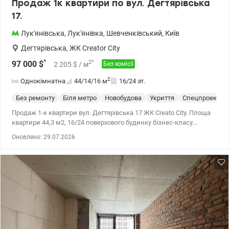
Продаж 1к квартири по вул. Дегтярівська
17.
Лук'янівська
,
Лук'янівка
,
Шевченківський
,
Київ
Дегтярівська
,
ЖК Creator City
*
2
*
97 000
$
2 205
$
/ м
Без комісії
2
Однокімнатна
44/14/16
м
16/24 эт.
Без ремонту
Біля метро
Новобудова
Укриття
Спецпроект
Продаж 1-к квартири вул. Дегтярівська 17 ЖК Creatо City. Площа
квартири 44,3 м2, 16/24 поверхового будинку бізнес-класу.
Висота стелі 3 м Монолітно-каркасна технологія, червона цегла.
Оновлено: 29.07.2026
Стан квартири - після будівельників. Загальна система
кондиціювання. Комплекс творчий, футуристичний та з
надзвичайно зручною інфраструктурою, яка чудово підійде як
для молодих сучасних пар, сімей з маленькими дітками так і
для людей похилого віку. Це елітне житло бізнес-класу, усі
матеріали в якому виключно високоякісні Інфраструктура ЖК: - 2
гектари парку з озером і відкритим кінотеатром - Закрита
територія, контроль доступу по Face ID - Цілодобова охорона та
відеоспостереження - Підземний і гостьовий паркінг - На перших