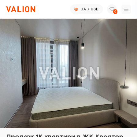
UA
/
USD
0
Продаж 1К квартири в ЖК Креатор,