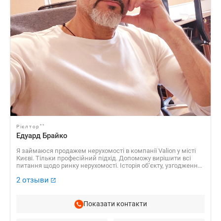
**
Рієлтор
Едуард Брайко
Я займаюся продажем нерухомості в компанії Valion у місті
Києві. Тільки професійний підхід. Допоможу вирішити всі
питання щодо ринку нерухомості. Історія об’єкту, узгодження
позицій, доведення до результату, пошук компромісних
2 отзыви
рішень, проведення торгів, укладання угоди під ключ.
Показати контакти