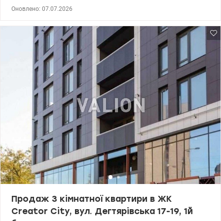
вул.Дегтярівська 17. Будинок 1- введений в експлуатасію.
Оновлено: 07.07.2026
Загальна площа: 49 м², поверх: 3. Планування: окреме (зручне
зонування простору) Стан: від забудовника — ідеально для
реалізації власного дизайну Перевага комплексу: В будинку
встановлено генератор на все, що забезпечує комфорт навіть під
час відключень електроенергії. ЖК Creator City — це сучасний
комплекс із розвиненою інфраструктурою, зручним
розташуванням та комфортним середовищем для життя. Ціна
114000 у.о 0509051192 Альона Valiion/1144167
Продаж 3 кімнатної квартири в ЖК
Creator City, вул. Дегтярівська 17-19, 1й