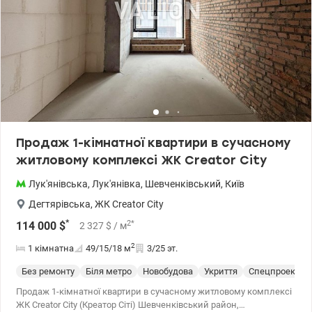
поверхах: спортзал із басейном, магазини, салони, ресторани
До метро Лук’янівська або КПІ - 15 хв пішки. До метро Хрещатик -
10 хв на авто. Квартира ідеально підходить як для життя, так і під
оренду. Великий досвід допомоги з купівлі квартир за
державними програмами, безготівковий розрахунок: 1) Є-оселя
(єОселя), єВідновлення, Сертифікат, 2) Житло для ВПО та
військових (постанова 280 та інші), Молодіжний кредит
Телефонуйте та приходьте на перегляди. Ціна 97 000 у.о. Без
комісії. 0968144949 Едуард valion.ua/ 1146823
Продаж 1-кімнатної квартири в сучасному
житловому комплексі ЖК Creator City
Лук'янівська
,
Лук'янівка
,
Шевченківський
,
Київ
Дегтярівська
,
ЖК Creator City
*
2
*
114 000
$
2 327
$
/ м
2
1 кімнатна
49/15/18
м
3/25 эт.
Без ремонту
Біля метро
Новобудова
Укриття
Спецпроект
Продаж 1-кімнатної квартири в сучасному житловому комплексі
ЖК Creator City (Креатор Сіті) Шевченківський район,