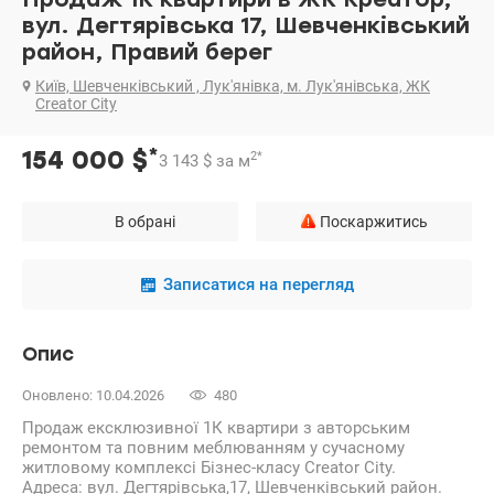
вул. Дегтярівська 17, Шевченківський
район, Правий берег
Київ, Шевченківський , Лук'янівка, м. Лук'янівська, ЖК
Creator City
*
154 000
$
2
*
3 143
$
за м
В обрані
Поскаржитись
Записатися на перегляд
Опис
Оновлено: 10.04.2026
480
Продаж ексклюзивної 1К квартири з авторським
ремонтом та повним меблюванням у сучасному
житловому комплексі Бізнес-класу Creator City.
Адреса: вул. Дегтярівська,17, Шевченківський район.