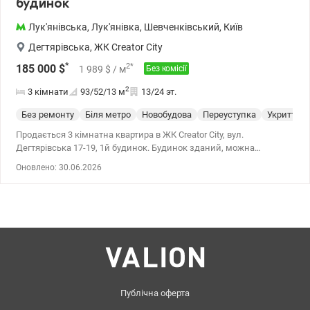
будинок
Лук'янівська
,
Лук'янівка
,
Шевченківський
,
Київ
Дегтярівська
,
ЖК Creator City
*
2
*
185 000
$
1 989
$
/ м
Без комісії
2
3 кімнати
93/52/13
м
13/24 эт.
Без ремонту
Біля метро
Новобудова
Переуступка
Укриття
Продається 3 кімнатна квартира в ЖК Creator City, вул.
Дегтярівська 17-19, 1й будинок. Будинок зданий, можна
оформити право власності. Продаж по перепоступці. Стан
Оновлено: 30.06.2026
квартири - після будівельників. Загальна площа квартири - 93 м²,
площа кухні - 12,74 м², житлова - 51,81 кв.м., поверх 13/24.
Характеристики ЖК: - монолітно-каркасна технологія, стіни з
червоної цегли; - щільний утеплювач з мінеральної вати,
міжповерхова шумоізоляція; - панорамні алюміневі вікна; -
броньовані вхідні двері; - лазерна стяжка підлоги; - індивідуальні
лічильники на воду, тепло та електрику; - в будинку шість ліфтів
2 вантажні, 4 пасажирські, консьєрж-сервіс; - система безпеки
Ajax; - закрита територія із пропускною системою 24/7,
підземний паркінг; - високі триметрові стелі; - вентильований
Публічна оферта
фасад з керамогранітом - найкраще рішення в енергозбереженні