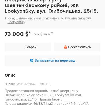
Шевченківському районі, ЖК
LookyanSky, вул. Глибочицька, 25/15.
Київ, Шевченківський , Лук'янівка, м. Лук'янівська, ЖК
LookyanSky
*
73 000
$
2
*
1 587
$
за м
В обрані
Поскаржитись
Записатися на перегляд
Опис
Оновлено: 31.07.2026
713
Продаж затишної однокімнатної квартири у
Шевченківському районі, ЖК LookyanSky, вул.
Глибочицька, 25/15. Правий берег.
Площа квартири 46/18/12 м2, невисокий 6 пов/17.