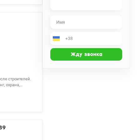
счет тел. 050-
г, охрана,
.е. тел. 050-146-
39