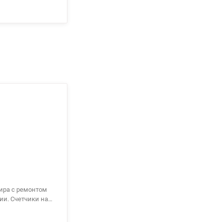
72
тира с ремонтом
и на
ртного отдыха