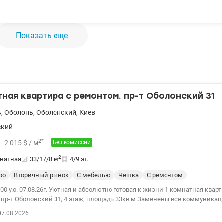
, супермаркеты. Цена 85000у.е. тел. 050-146-45-76 Инна, valion.ua/11179
Показать еще
тная квартира с ремонтом. пр-т Оболонский 31
ь
,
Оболонь
,
Оболонский
,
Киев
ский
2
*
2 015
$
/ м
Без комиссии
2
натная
33/17/8
м
4/9 эт.
ро
Вторичный рынок
С мебелью
Чешка
С ремонтом
0 у.о. 07.08.26г. Уютная и абсолютно готовая к жизни 1-комнатная квар
р-т Оболонский 31, 4 этаж, площадь 33кв.м Заменены все коммуникации. Счетчик
й на свет. В кухне новый кухонный гарнитур. Есть холодильник, микроволновка,
07.08.2026
р, бойлер. Квартира полностью меблирована. Здесь есть все для комфо