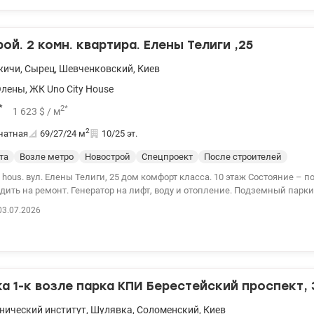
я – до 10 минут пешком. Цена 75000у.е.Рассматривается безналичный ра
нна, valion.ua/1134338
ой. 2 комн. квартира. Елены Телиги ,25
жичи
,
Сырец
,
Шевченковский
,
Киев
Олены
,
ЖК Uno City House
*
2
*
1 623
$
/ м
2
натная
69/27/24
м
10/25 эт.
та
Возле метро
Новострой
Спецпроект
После строителей
. вул. Елены Телиги, 25 дом комфорт класса. 10 этаж Состояние – после строителей.
ить на ремонт. Генератор на лифт, воду и отопление. Подземный паркин
Рядом метро Дорогожичи, детский сад, в пешей достижимости
03.07.2026
рмаркет Фора, Ева и другие. Хорошая транспортная развязка. Цена 112000у
 valion.ua/1153318
 1-к возле парка КПИ Берестейский проспект, 
нический институт
,
Шулявка
,
Соломенский
,
Киев