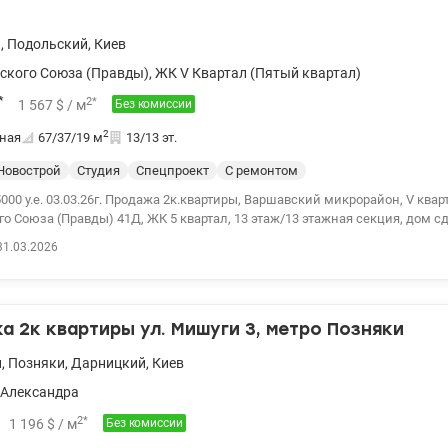
анспортная развязка по всем направлениям, до метро Левобережная или
анспорте. valion.ua/1144422
й
,
Подольский
,
Киев
ского Союза (Правды)
,
ЖК V Квартал (Пятый квартал)
*
2
*
1 567
$
/ м
Без комиссии
2
ная
67/37/19
м
13/13 эт.
Новострой
Студия
Спецпроект
С ремонтом
у.е. 03.03.26г. Продажа 2к.квартиры, Варшавский микрорайон, V квартал, проспект
о Союза (Правды) 41Д, ЖК 5 квартал, 13 этаж/13 этажная секция, дом сд
ду. Общая площадь 67,2 м2. Две отдельные комнаты и кухня – студия 18,8 м2.
31.03.2026
 капитальный ремонт. Привлекательная придомовая территория. Право
. Рядом ТРЦ Ретровиль, школы, детский сад. Удобная транспортная разв
132824
 2к квартиры ул. Мишуги 3, метро Позняки
и
,
Позняки
,
Дарницкий
,
Киев
 Александра
2
*
1 196
$
/ м
Без комиссии