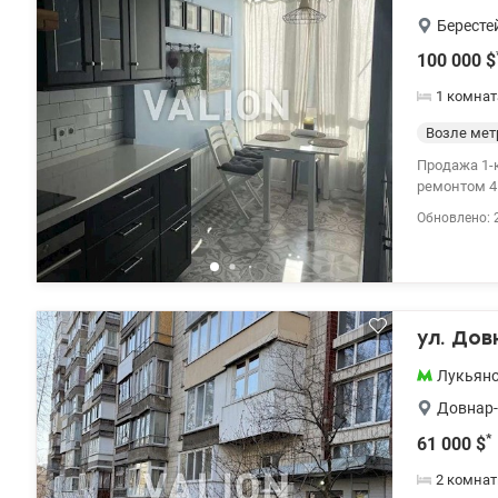
Бересте
100 000
$
1 комнат
Возле мет
Продажа 1-к возле парка КПИ. проспе
ремонтом 41
ванной, большая лоджия с 
Обновлено: 
охранная с
супермарке
Шулявское и
valion.ua/1
ул. Дов
Лукьян
Довнар-
*
61 000
$
2 комнат