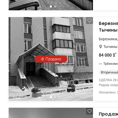
(диван и к
Березня
Тычины
Березняки
Тычины
*
84 000
$
Продано
Трёхком
Вторичны
СДЕЛКА 28.0
Рядом озеро
площадью 81
Обновлено: 
выходом на
застеклен. 
подвальном
на дом. От
Продаж
детские са