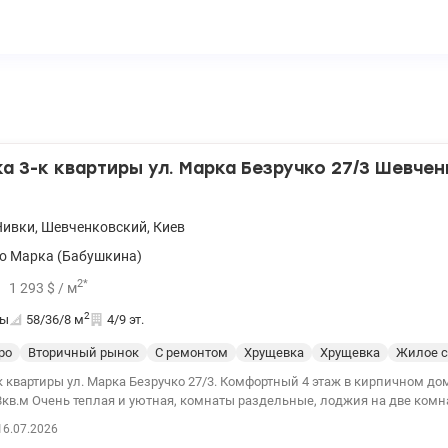
 3-к квартиры ул. Марка Безручко 27/3 Шевче
Нивки
,
Шевченковский
,
Киев
о Марка (Бабушкина)
2
*
1 293
$
/ м
2
ты
58/36/8
м
4/9 эт.
ро
Вторичный рынок
С ремонтом
Хрущевка
Хрущевка
Жилое с
л. Марка Безручко 27/3. Комфортный 4 этаж в кирпичном доме. Площадь
8кв.м Очень теплая и уютная, комнаты раздельные, лоджия на две комн
ие квартиры, заменены окна, трубы. Счетчики на воду. Аккуратный подъезд. Рядом
16.07.2026
ский сад, рынок и супермаркет. Рядом парк с озером, две станции метр