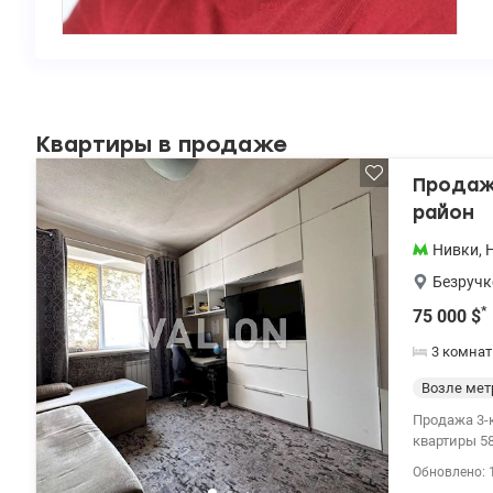
Квартиры в продаже
Продажа
район
Нивки
,
Безручк
*
75 000
$
3 комна
Возле мет
Продажа 3-к квартиры у
квартиры 5
Хорошее состоян
Обновлено: 
школа и дет