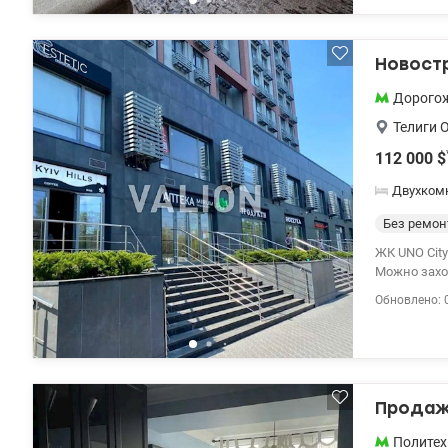
Берестейска
146-45-76 И
Новостр
Дорого
Телиги 
112 000
$
Двухком
Без ремон
ЖК UNO City hous
Можно заход
видеонаблюдение, Видовая парк 
Обновлено: 
школа, супе
45-76 Инна,
Продажа
Политех