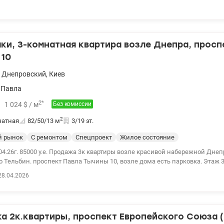
ресло раскладываются), включая вместительный шкаф. valion.ua/1153376
ки, 3-комнатная квартира возле Днепра, просп
 10
,
Днепровский
,
Киев
 Павла
2
*
1 024
$
/ м
Без комиссии
2
натная
82/50/13
м
3/19 эт.
й рынок
С ремонтом
Спецпроект
Жилое состояние
4.26г. 85000 у.е. Продажа 3к квартиры возле красивой набережной Днеп
 Тельбин. проспект Павла Тычины 10, возле дома есть парковка. Этаж 3
,6 кв.м с отдельными комнатами (24,2; 14,3; 11,8 кв.м) и большой кухней
28.04.2026
 балкон. Жилое состояние квартиры, полы паркет, окна металлопласти
Санузел раздельный. Трубы заменены, установлены счетчики на воду. Е
 помещении. В доме 2 лифта, консьержсервис, видеонаблюдение Устан
личная инфраструктура района. Рядом супермаркеты Сильпо, АТБ, Фора, 
а 2к.квартиры, проспект Европейского Союза 
ды, спортклубы, банки, Торговый центр. Поликлиники детская и взросла