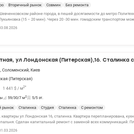
ро
Вторичный рынок
Совмин
Без ремонта
 Шевченковском районе города, в пешей досягаемости до метро Полите
Лукьяновка (15 – 20 мин). Через 20 -30 мин. гомадским транспортом мо
ий
03.08.2026
ор. Хорошие условия для парковки собственного автомобиля.Выполнен
Установлены окна Рехау, двойные бронедвери, застеклена лоджия и бал
иалы для ремонта. Комнаты полностью раздельные. Квартира двухстор
одаже. Цена 61000у.е. без комиссии тел. 050-146-45-76 Инна, valion.ua/11
тная, ул Лондонская (Питерская),16. Сталинка 
а
,
Соломенский
,
Киев
кая (Питерская)
2
*
1 441
$
/ м
2
ты
59/30/7
м
5/5 эт.
й рынок
Сталинка
Студия
Сталинка
С ремонтом
 квартиры ул Лондонская 16, сталинка. Квартира перепланирована, кухн
льня. Сделан капитальный ремонт с заменой всех коммуникаций. Площадь 58,8кв.м,
толки 3м. В доме газ. Отопление централизованное. Квартира видовая 
31.03.2026
дом остановки общественного транспорта, сквер с бюветом, несколько ш