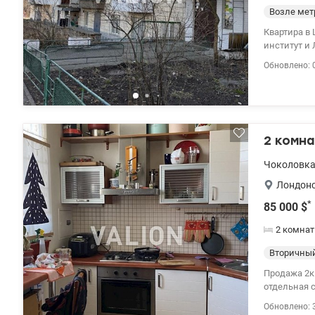
Возле мет
Квартира в
институт и 
Крещатика. ул. Довнар-Запольского Митрофана 6, 8 этаж из 9. Развитая инфраструктура. Тих
Обновлено: 
зеленый дв
покрытий. 
стройматер
готовы к пр
2 комна
Чоколовк
Лондонс
*
85 000
$
2 комна
Вторичны
Продажа 2к.
отдельная спа
высокие по
Обновлено: 
из окон. Ря