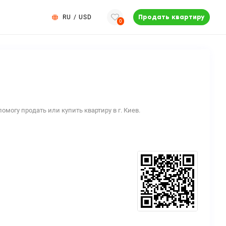
RU
/
USD
Продать квартиру
0
огу продать или купить квартиру в г. Киев.