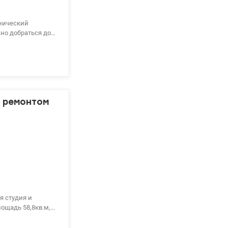
хнический
жно добраться до
 демонтаж старых
кон. Завезены
онняя. Документы
34712
с ремонтом
я студия и
с отличным видом
кол, детский сад,