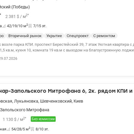
йский (Победы)
*
2
*
2 381
$
/ м
2
а
42/19/10
м
7/15 эт.
ро
Вторичный рынок
Укрытие
Спецпроект
С ремонтом
кт Берестейский 39, 7 этаж Уютная квартира с дизайнерским
,5 кв.м, кухня 10, комната 19 кв.м с выходом на благоустроенную лоджи
гардеробом. Имеется вся необходимая техника, фильтр для воды,
29.07.2026
истема. Панорамные окна. Рядом вся необходимая инфраструктура, два 
т Сильпо, ТРЦ Смарт плаза, Спортлайф Отличная транспортная развязка
 Политехнический институт 10 минут пешком Цена 100000у.е. тел. 050-1
153082
нар-Запольского Митрофана 6, 2к. рядом КПИ и
овская
,
Лукьяновка
,
Шевченковский
,
Киев
Запольского Митрофана
2
*
1 130
$
/ м
Без комиссии
2
ная
54/28/5
м
8/10 эт.