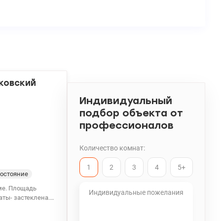
нковский
Индивидуальный
подбор объекта от
профессионалов
Количество комнат:
1
2
3
4
5+
остояние
аты- застеклена.
о – Нивки и