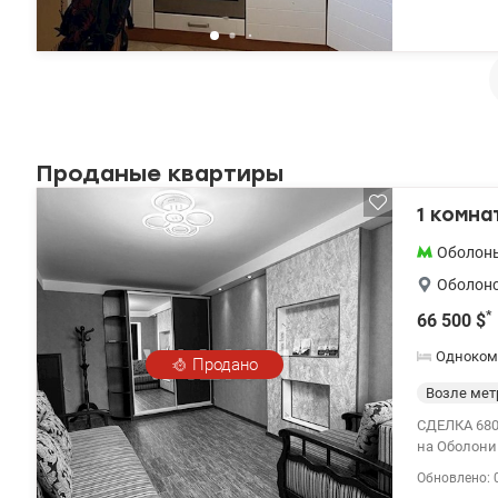
поликлиника
Проданые квартиры
1 комна
Оболон
Оболон
*
66 500
$
Одноком
Продано
Возле мет
СДЕЛКА 6800
на Оболони п
воду, двухтарифны
Обновлено: 
кондиционе