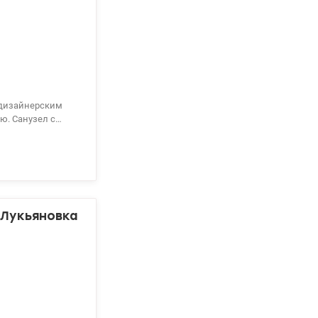
ю. Санузел с
парка,
, метро
46-45-76 Инна,
 Лукьяновка