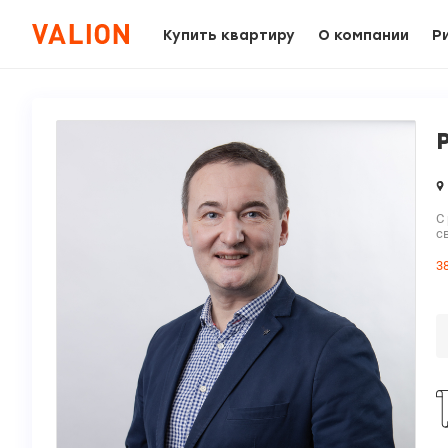
Купить квартиру
О компании
Р
С
с
3