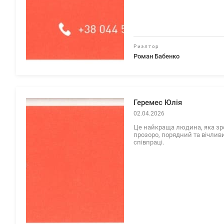
Риэлтор
Роман Бабенко
Геремес Юлія
02.04.2026
Це найкраща людина, яка зроб
прозоро, порядний та вічлив
співпраці.