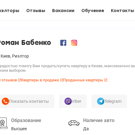
иэлторы
Отзывы
Вакансии
Обучение
Контакты
Роман Бабенко
Киев,
Риэлтор
 радостью помогу Вам продать/купить квартиру в Киеве, максимально в
воим выбором.
8 отзывов
Квартиры в продаже
Проданные квартиры
Показать контакты
Viber
Telegram
Образование
Наличие авто
Высшее
Да