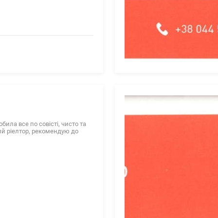
ила все по совісті, чисто та
ий ріелтор, рекомендую до