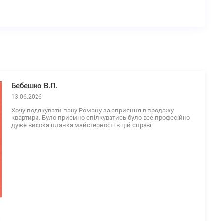
Бебешко В.П.
13.06.2026
Хочу подякувати пану Роману за сприяння в продажу
квартири. Було приємно спілкуватись було все професійно
дуже висока планка майстерності в цій справі.