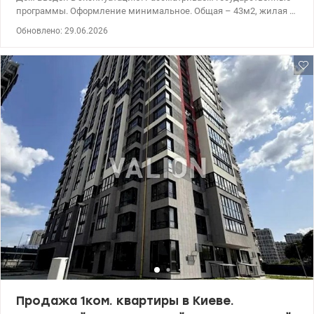
программы. Оформление минимальное. Общая – 43м2, жилая –
15,1м2, кухня-гостиная 17.1м2, Ключи выдают Июль месяц.
Обновлено: 29.06.2026
Предлагается 1к в новом ЖК Седьмой Квартал по ул.
Александра Олеся, 13: * квартира находится в доме №7.2; *
введен в эксплуатацию в 2кв. 2025; * квартира без ремонта,
после строителей; * расположена на 15 эт/25 эт.д. и имеет
невероятные обзорные характеристики; * удобная планировка -
комната + кухня-гостиная; * установлены счетчики на воду,
отопление и электроэнергию. Есть разные этажи Видеообзор
квартиры по запросу Анастасия 0932311808 Цена:73000 у.е
valion.ua/1153119
Продажа 1ком. квартиры в Киеве.