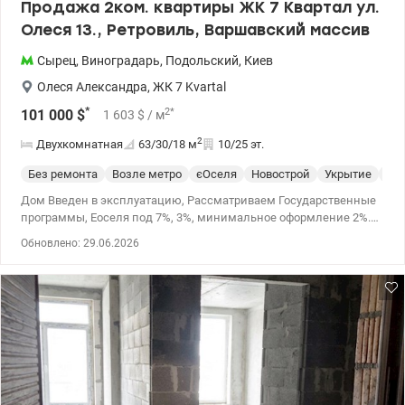
Продажа 2ком. квартиры ЖК 7 Квартал ул.
Олеся 13., Ретровиль, Варшавский массив
Сырец
,
Виноградарь
,
Подольский
,
Киев
Олеся Александра
,
ЖК 7 Kvartal
*
2
*
101 000
$
1 603
$
/ м
2
Двухкомнатная
63/30/18
м
10/25 эт.
Без ремонта
Возле метро
єОселя
Новострой
Укрытие
Сп
Дом Введен в эксплуатацию, Рассматриваем Государственные
программы, Еоселя под 7%, 3%, минимальное оформление 2%.
Общая - 63,8м2, жилая - 30,2м2, кухня-гостиная - 18м2
Обновлено: 29.06.2026
Предлагается 1к в новом ЖК Седьмой Квартал по ул.
Александра Олеся, 13: * квартира находится в доме №7.2; *
введен в эксплуатацию в 2кв. 2025; * квартира без ремонта,
после строителей; * расположена на 10 эт/25 эт.д. и имеет
невероятные обзорные характеристики; * удобная планировка -
комната + кухня-гостиная; * установлены счетчики на воду,
отопление и электроэнергию. Есть разные этажи. Видеообзор
квартиры по запросу Анастасия 0932311808 Цена 101 000 у.е
valion.ua/1153122