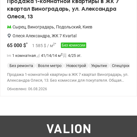
Продажа 1-комнатной квартиры в ЖК 7
квартал Виноградарь, ул. Александра
Олеся, 13
Сырец
,
Виноградарь
,
Подольский
,
Киев
Олеся Александра
,
ЖК 7 Kvartal
*
2
*
65 000
$
1 585
$
/ м
Без комиссии
2
1 комнатная
41/14/14
м
4/25 эт.
Без ремонта
Возле метро
Новострой
Укрытие
Спецпроект
Продажа 1-комнатной квартиры в ЖК 7 квартал Виноградарь, ул.
Александра Олеся, 13. Без комиссии для покупателя. Общая
площадь квартиры — 40,94 кв. м, жилая — 14,2 кв. м, кухня-
Обновлено: 06.08.2026
гостиная — 14,3 кв. м, этаж 4/25. Квартира находится в доме 7.1, в
состоянии после строителей. Дом планируется ввести в
эксплуатацию в III квартале 2026 года, ведутся работы по фасаду
и благоустройству территории. Дом находится между ЖК
«Варшавские», ТРЦ «Ретровиль» – 150 м пешком. Продажа по
уступке прав в офисе застройщика, комиссию за уступку
оплачивает Продавец. Владелец в Украине. Цена: 65 000 у.е.
тел.0674452627 Евгения.valion.ua/1152394