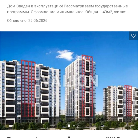
Дом Введен в эксплуатацию! Рассматриваем государственные
программы. Оформление минимальное. Общая – 43м2, жилая –
15,1м2, кухня-гостиная 17.1м2, Ключи выдают Июль месяц.
Обновлено: 29.06.2026
Предлагается 1к в новом ЖК Седьмой Квартал по ул.
Александра Олеся, 13: * квартира находится в доме №7.2; *
введен в эксплуатацию в 2кв. 2025; * квартира без ремонта,
после строителей; * расположена на 10 эт/25 эт.д. и имеет
невероятные обзорные характеристики; * удобная планировка -
комната + кухня-гостиная; * установлены счетчики на воду,
отопление и электроэнергию. Есть разные этажи Видеообзор
квартиры по запросу Анастасия 0932311808 valion.ua/1153111
Цена: 74500 у.е