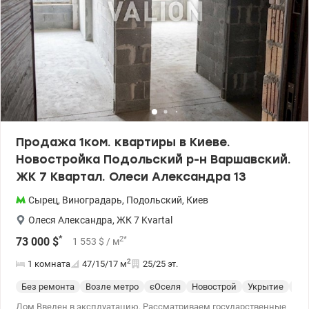
Продажа 1ком. квартиры в Киеве.
Новостройка Подольский р-н Варшавский.
ЖК 7 Квартал. Олеси Александра 13
Сырец
,
Виноградарь
,
Подольский
,
Киев
Олеся Александра
,
ЖК 7 Kvartal
*
2
*
73 000
$
1 553
$
/ м
2
1 комната
47/15/17
м
25/25 эт.
Без ремонта
Возле метро
єОселя
Новострой
Укрытие
Сп
Дом Введен в эксплуатацию. Рассматриваем государственные