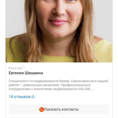
**
Риэлтор
Евгения Шишкина
Специалист по недвижимости Киева. Самое важное в нашей
работе – довольные заказчики. Профессионально
сотрудничаю с агентством недвижимости VALION.
Откровенные отзывы клиентов и рекомендации друзьям.
14 отзывов
Приглашаю Вас к сотрудничеству – Вы почувствуете
уверенность и комфорт в операциях с недвижимостью.
Показать контакты