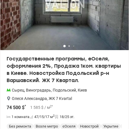
Государственные программы, еОселя,
оформления 2%, Продажа 1ком. квартиры
в Киеве. Новостройка Подольский р-н
Варшавский. ЖК 7 Квартал.
Сырец
,
Виноградарь
,
Подольский
,
Киев
Олеся Александра
,
ЖК 7 Kvartal
*
2
*
74 500
$
1 585
$
/ м
2
1 комната
47/15/17
м
18/25 эт.
Без ремонта
Возле метро
єОселя
Новострой
Укрытие
Сп