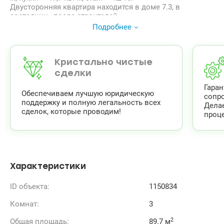
Двусторонняя квартира находится в доме 7.3, в
состоянии «после строителей».
В доме есть укрытие.
Подробнее
Дом введен в эксплуатацию в апреле 2026 года, ведутся
работы по благоустройству территории.
Дом находится между ЖК «Варшавские», ТРЦ
«Ретровиль» пешком 150 м.
Кристально чистые
Видео квартиры по отдельному запросу.
сделки
Цена: 133 000 у.е. тел.067 445-26-27
Гара
Евгения.valion.ua/1150834
Обеспечиваем лучшую юридическую
сопр
поддержку и полную легальность всех
Дела
сделок, которые проводим!
проце
Характеристики
ID объекта:
1150834
Комнат:
3
2
Общая площадь:
89.7 м