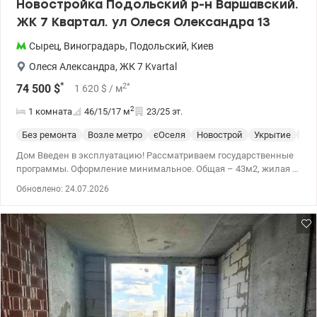
Новостройка Подольский р-н Варшавский.
ЖК 7 Квартал. ул Олеся Олександра 13
Сырец
,
Виноградарь
,
Подольский
,
Киев
Олеся Александра
,
ЖК 7 Kvartal
*
2
*
74 500
$
1 620
$
/ м
2
1 комната
46/15/17
м
23/25 эт.
Без ремонта
Возле метро
єОселя
Новострой
Укрытие
Сп
Дом Введен в эксплуатацию! Рассматриваем государственные
программы. Оформление минимальное. Общая – 43м2, жилая –
15,1м2, кухня-гостиная 17.1м2, Ключи выдают Июль месяц.
Обновлено: 24.07.2026
Предлагается 1к в новом ЖК Седьмой Квартал по ул.
Александра Олеся, 13: * квартира находится в доме №7.2; *
введен в эксплуатацию в 2кв. 2025; * квартира без ремонта,
после строителей; * расположена на 10 эт/25 эт.д. и имеет
невероятные обзорные характеристики; * удобная планировка -
комната + кухня-гостиная; * установлены счетчики на воду,
отопление и электроэнергию. Есть разные этажи Видеообзор
квартиры по запросу Анастасия 0932311808 Цена :74500 у.е
valion.ua/1153115