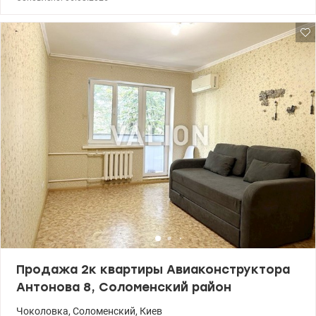
кв.м.,есть гардеробная. В квартире сделан ремонт, продается со
всей мебелью и техникой (холодильник, стиральная машина,
бойлер, телевизор, микроволновая печь). Квартира готова для
проживания или арендного бизнеса. Удобная инфраструктура, к
метро Дорогожичи 10 минут пешком. Рядом парк, остановка
общественного транспорта. Школы, детские дошкольные
учреждения, магазины, банки, аптеки в пешей доступности.
Цена 45000 у.е.Без комиссии. 0503842286, 0975300039 Алла,
valion.ua/1555305
Продажа 2к квартиры Авиаконструктора
Антонова 8, Соломенский район
Чоколовка
,
Соломенский
,
Киев