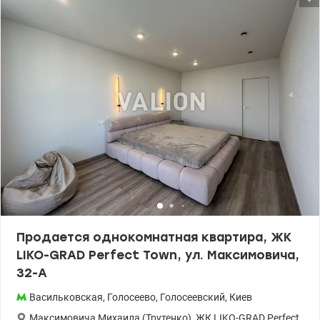
ремонтом Укомплектована бытовой техникой и мебелью.
Установлены стиральная машина, посудомоечная машина,
холодильник, духовой шкаф, индукционная поверхность,
телевизор, инверторный кондиционер, вытяжка, бойлер,
кровать, раскладной диван и гардероб. Также есть подогрев
полов. На крыше есть собственная газовая котельная.
Подземный паркинг (используется как укрытие). Удобная
транспортная развязка. Рядом ТЦ Променада, супермаркеты,
детские сады и школа. Цена 145000 у.е. Без комиссии. Зарицкая
Анастасия тел. 099 446 35 99 valion.ua/1155174
Продается однокомнатная квартира, ЖК
LIKO-GRAD Perfect Town, ул. Максимовича,
32-А
Васильковская
,
Голосеево
,
Голосеевский
,
Киев
Максимовича Михаила (Трутенко)
,
ЖК LIKO-GRAD Perfect