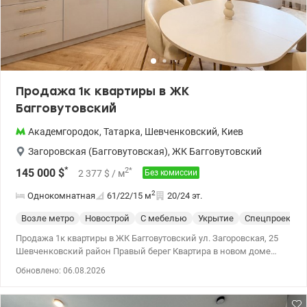
общественного транспорта, откуда легко добраться до станций
метро «Вокзальная», «Шулявская» и до центра города.
Видеообзор по запросу. Цена 65 000 у.е. тел. +380505143879
Наталья Яшта valion.ua/1155177
Продажа 1к квартиры в ЖК
Багговутовский
Академгородок
,
Татарка
,
Шевченковский
,
Киев
Загоровская (Багговутовская)
,
ЖК Багговутовский
*
2
*
145 000
$
2 377
$
/ м
Без комиссии
2
Однокомнатная
61/22/15
м
20/24 эт.
Возле метро
Новострой
С мебелью
Укрытие
Спецпроект
Продажа 1к квартиры в ЖК Багговутовский ул. Загоровская, 25
Шевченковский район Правый берег Квартира в новом доме
2022 (монолитно-каркасная технология). Зальная площадь 62
Обновлено: 06.08.2026
м2 - кухня-гостиная 25 м2 - спальня 15 м2, - санузел
совмещенный (ванная) - гардеробная - балкон (лоджия) с
панорамными окнами Стильная квартира с качественным