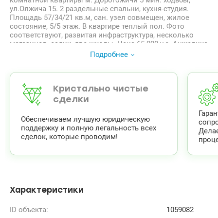
комнатной квартиры м. Дорогожичи 5 мин. ходьбы,
ул.Олжича 15. 2 раздельные спальни, кухня-студия.
Площадь 57/34/21 кв.м, сан. узел совмещен, жилое
состояние, 5/5 этаж. В квартире теплый пол. Фото
соответствуют, развитая инфраструктура, несколько
магазинов, садик, две школы. Цена 65 000 у.е. Анжелика
моб.0991600312, моб. 0988280670, тел.0445021416,
Подробнее
valion.ua/1059082
Район: Шевченковский
Массив: Дорогожичи
Улица: Ольжича ул.
Кристально чистые
сделки
Гара
Обеспечиваем лучшую юридическую
сопр
поддержку и полную легальность всех
Дела
сделок, которые проводим!
проце
Характеристики
ID объекта:
1059082