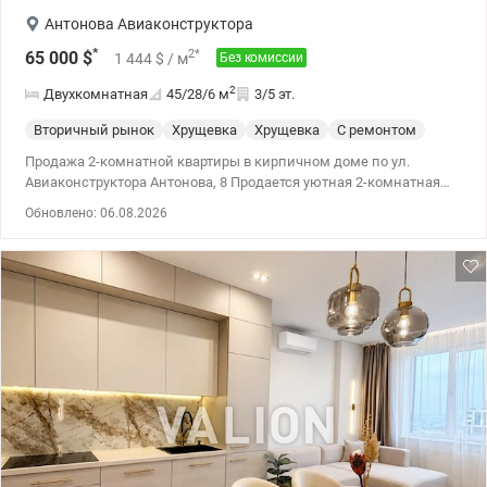
Антонова Авиаконструктора
*
2
*
65 000
$
1 444
$
/ м
Без комиссии
2
Двухкомнатная
45/28/6
м
3/5 эт.
Вторичный рынок
Хрущевка
Хрущевка
С ремонтом
Продажа 2-комнатной квартиры в кирпичном доме по ул.
Авиаконструктора Антонова, 8 Продается уютная 2-комнатная
квартира в одном из самых комфортных районов Соломенского
Обновлено: 06.08.2026
района. Кирпичный дом, удобный 3-й этаж, функциональная
планировка, хорошее состояние. Отличный выбор как для
собственного проживания, так и для сдачи в аренду. общая
площадь — 44,9 м²; жилая площадь — 28,3 м²; кухня — 6 м²; 3-й
этаж; кирпичный дом; раздельные комнаты; хорошее
состояние. Установлены кондиционер; бойлер; стиральная
машина. В нескольких минутах ходьбы находятся супермаркеты
АТБ, Фора, Новус, продуктовые магазины, аптеки, отделения
банков и Новой почты. Рядом работают детские сады, школы и
лицеи, что особенно удобно для семей с детьми. Для прогулок и
отдыха — скверы и парки. Неподалеку находятся медицинские
учреждения, спортивные клубы, кафе и рестораны. Район имеет
отличное транспортное сообщение — рядом остановки