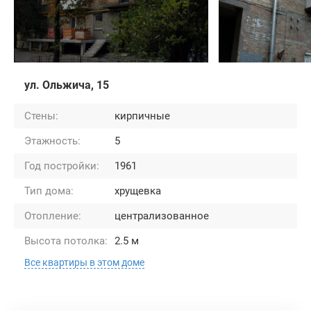
ул. Ольжича, 15
Стены:
кирпичные
Этажность:
5
Год постройки:
1961
Тип дома:
хрущевка
Отопление:
централизованное
Высота потолка:
2.5 м
Все квартиры в этом доме