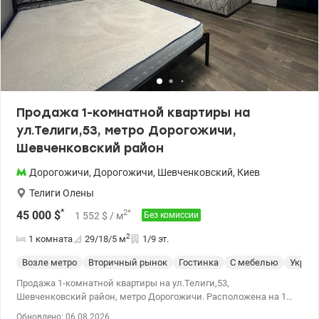
Продажа 1-комнатной квартиры на
ул.Телиги,53, метро Дорогожичи,
Шевченковский район
Дорогожичи
,
Дорогожичи
,
Шевченковский
,
Киев
Телиги Олены
*
2
*
45 000
$
1 552
$
/ м
Без комиссии
2
1 комната
29/18/5
м
1/9 эт.
Возле метро
Вторичный рынок
Гостинка
С мебелью
Укрыт
Продажа 1-комнатной квартиры на ул.Телиги,53,
Шевченковский район, метро Дорогожичи. Расположена на 1
этаже 9-ти этажного кирпичного дома. Общая площадь 28,7
Обновлено: 06.08.2026