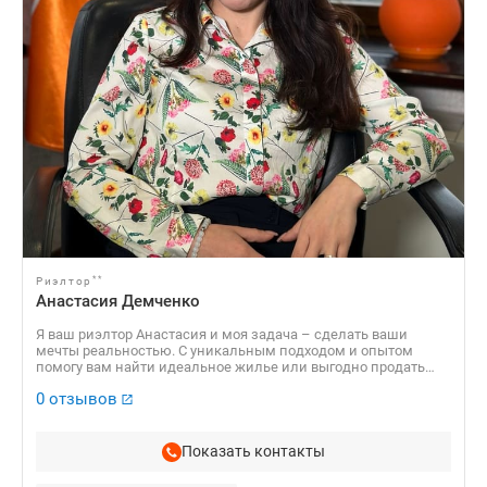
**
Риэлтор
Анастасия Демченко
Я ваш риэлтор Анастасия и моя задача – сделать ваши
мечты реальностью. С уникальным подходом и опытом
помогу вам найти идеальное жилье или выгодно продать
вашу недвижимость. Каждая история клиента для меня
0 отзывов
важна и я тщательно подхожу к каждому запросу. Использую
современные технологии и стратегии чтобы обеспечить
быстрые и успешные сделки. Давайте создадим ваш путь к
новому дому! Готовы начать? Свяжитесь со мной, и сделаем
Показать контакты
это вместе!