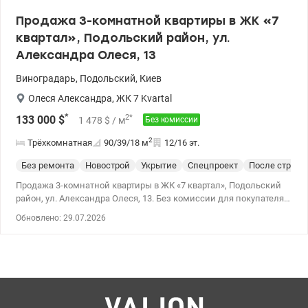
Продажа 3-комнатной квартиры в ЖК «7
квартал», Подольский район, ул.
Александра Олеся, 13
Виноградарь
,
Подольский
,
Киев
Олеся Александра
,
ЖК 7 Kvartal
*
2
*
133 000
$
1 478
$
/ м
Без комиссии
2
Трёхкомнатная
90/39/18
м
12/16 эт.
Без ремонта
Новострой
Укрытие
Спецпроект
После строит
Продажа 3-комнатной квартиры в ЖК «7 квартал», Подольский
район, ул. Александра Олеся, 13. Без комиссии для покупателя.
Общая площадь квартиры — 89,7 кв. м, жилая — 38,7 кв. м, кухня
Обновлено: 29.07.2026
— 17,7 кв. м, этаж — 12/16. Двусторонняя квартира находится в
доме 7.3, в состоянии «после строителей». В доме есть укрытие.
Дом введен в эксплуатацию в апреле 2026 года, ведутся работы
по благоустройству территории. Дом находится между ЖК
«Варшавские», ТРЦ «Ретровиль» пешком 150 м. Видео квартиры
по отдельному запросу. Цена: 133 000 у.е. тел.067 445-26-27
Евгения.valion.ua/1150834