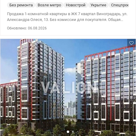
Без ремонта
Возле метро
Новострой
Укрытие
Спецпроект
Продажа 1-комнатной квартиры в ЖК 7 квартал Виноградарь, ул.
Александра Олеся, 13. Без комиссии для покупателя. Общая
площадь квартиры — 40,94 кв. м, жилая — 14,2 кв. м, кухня-
Обновлено: 06.08.2026
гостиная — 14,3 кв. м, этаж 4/25. Квартира находится в доме 7.1, в
состоянии после строителей. Дом планируется ввести в
эксплуатацию в III квартале 2026 года, ведутся работы по фасаду
и благоустройству территории. Дом находится между ЖК
«Варшавские», ТРЦ «Ретровиль» – 150 м пешком. Продажа по
уступке прав в офисе застройщика, комиссию за уступку
оплачивает Продавец. Владелец в Украине. Цена: 65 000 у.е.
тел.0674452627 Евгения.valion.ua/1152394