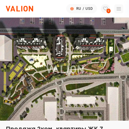
RU
/
USD
0
Продажа 2ком. квартиры ЖК 7