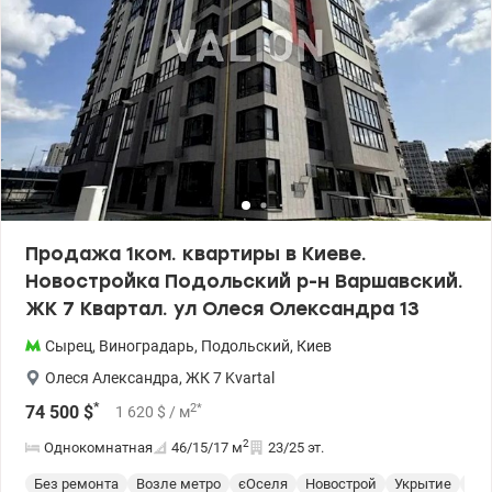
valion.ua/1153119
Продажа 1ком. квартиры в Киеве.
Новостройка Подольский р-н Варшавский.
ЖК 7 Квартал. ул Олеся Олександра 13
Сырец
,
Виноградарь
,
Подольский
,
Киев
Олеся Александра
,
ЖК 7 Kvartal
*
2
*
74 500
$
1 620
$
/ м
2
Однокомнатная
46/15/17
м
23/25 эт.
Без ремонта
Возле метро
єОселя
Новострой
Укрытие
Сп