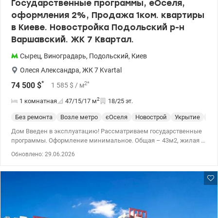
Государственные программы, еОселя,
оформления 2%, Продажа 1ком. квартиры
в Киеве. Новостройка Подольский р-н
Варшавский. ЖК 7 Квартал.
Сырец
,
Виноградарь
,
Подольский
,
Киев
Олеся Александра
,
ЖК 7 Kvartal
*
2
*
74 500
$
1 585
$
/ м
2
1 комнатная
47/15/17
м
18/25 эт.
Без ремонта
Возле метро
єОселя
Новострой
Укрытие
Сп
Дом Введен в эксплуатацию! Рассматриваем государственные
программы. Оформление минимальное. Общая – 43м2, жилая –
15,1м2, кухня-гостиная 17.1м2, Ключи выдают Июль месяц.
Обновлено: 29.06.2026
Предлагается 1к в новом ЖК Седьмой Квартал по ул.
Александра Олеся, 13: * квартира находится в доме №7.2; *
введен в эксплуатацию в 2кв. 2025; * квартира без ремонта,
после строителей; * расположена на 10 эт/25 эт.д. и имеет
невероятные обзорные характеристики; * удобная планировка -
комната + кухня-гостиная; * установлены счетчики на воду,
отопление и электроэнергию. Есть разные этажи Видеообзор