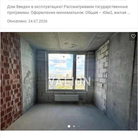
Дом Введен в эксплуатацию! Рассматриваем государственные
программы. Оформление минимальное. Общая – 43м2, жилая –
15,1м2, кухня-гостиная 17.1м2, Ключи выдают Июль месяц.
Обновлено: 24.07.2026
Предлагается 1к в новом ЖК Седьмой Квартал по ул.
Александра Олеся, 13: * квартира находится в доме №7.2; *
введен в эксплуатацию в 2кв. 2025; * квартира без ремонта,
после строителей; * расположена на 10 эт/25 эт.д. и имеет
невероятные обзорные характеристики; * удобная планировка -
комната + кухня-гостиная; * установлены счетчики на воду,
отопление и электроэнергию. Есть разные этажи Видеообзор
квартиры по запросу Анастасия 0932311808 Цена :74500 у.е
valion.ua/1153115