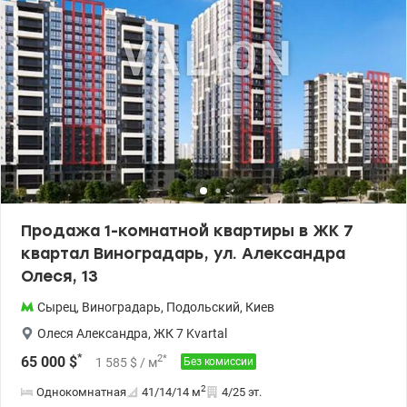
квартиры по запросу Анастасия 0932311808 valion.ua/1153111
Цена: 74500 у.е
Продажа 1-комнатной квартиры в ЖК 7
квартал Виноградарь, ул. Александра
Олеся, 13
Сырец
,
Виноградарь
,
Подольский
,
Киев
Олеся Александра
,
ЖК 7 Kvartal
*
2
*
65 000
$
1 585
$
/ м
Без комиссии
2
Однокомнатная
41/14/14
м
4/25 эт.