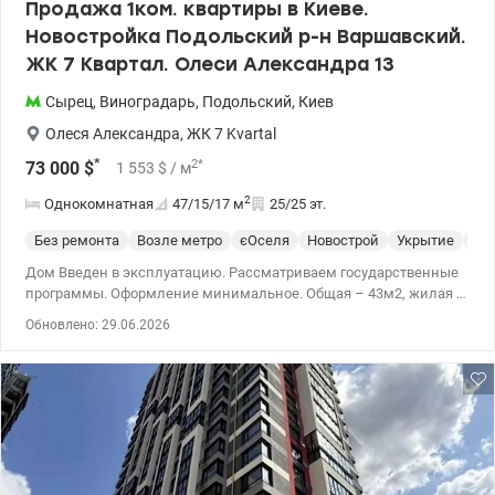
Продажа 1ком. квартиры в Киеве.
Новостройка Подольский р-н Варшавский.
ЖК 7 Квартал. Олеси Александра 13
Сырец
,
Виноградарь
,
Подольский
,
Киев
Олеся Александра
,
ЖК 7 Kvartal
*
2
*
73 000
$
1 553
$
/ м
2
Однокомнатная
47/15/17
м
25/25 эт.
Без ремонта
Возле метро
єОселя
Новострой
Укрытие
Сп
Дом Введен в эксплуатацию. Рассматриваем государственные
программы. Оформление минимальное. Общая – 43м2, жилая –
15,1м2, кухня-гостиная 17.1м2, Ключи выдают Июль месяц.
Обновлено: 29.06.2026
Предлагается 1к в новом ЖК Седьмой Квартал по ул.
Александра Олеся, 13: * квартира находится в доме №7.2; *
введен в эксплуатацию в 2кв. 2025; * квартира без ремонта,
после строителей; * расположена на 15 эт/25 эт.д. и имеет
невероятные обзорные характеристики; * удобная планировка -
комната + кухня-гостиная; * установлены счетчики на воду,
отопление и электроэнергию. Есть разные этажи Видеообзор
квартиры по запросу Анастасия 0932311808 Цена:73000 у.е