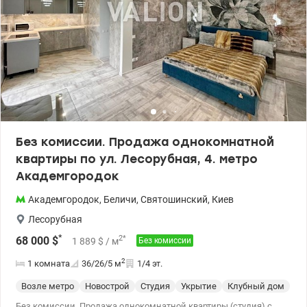
Подземный паркинг (используется как укрытие). Удобная
транспортная развязка. Рядом ТЦ Променада, супермаркеты,
детские сады и школа. Цена 145000 у.е. Без комиссии. Зарицкая
Анастасия тел. 099 446 35 99 valion.ua/1155174
Без комиссии. Продажа однокомнатной
квартиры по ул. Лесорубная, 4. метро
Академгородок
Академгородок
,
Беличи
,
Святошинский
,
Киев
Лесорубная
*
2
*
68 000
$
1 889
$
/ м
Без комиссии
2
1 комната
36/26/5
м
1/4 эт.
Возле метро
Новострой
Студия
Укрытие
Клубный дом
С 
Без комиссии. Продажа однокомнатной квартиры (студия) с