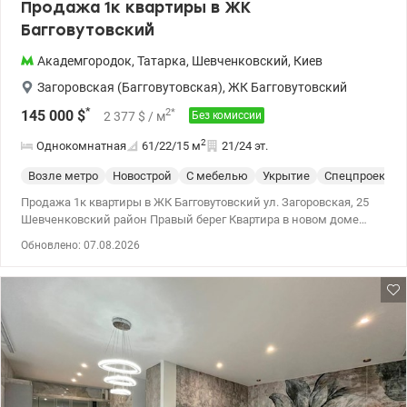
Продажа 1к квартиры в ЖК
Багговутовский
Академгородок
,
Татарка
,
Шевченковский
,
Киев
Загоровская (Багговутовская)
,
ЖК Багговутовский
*
2
*
145 000
$
2 377
$
/ м
Без комиссии
2
Однокомнатная
61/22/15
м
21/24 эт.
Возле метро
Новострой
С мебелью
Укрытие
Спецпроект
Продажа 1к квартиры в ЖК Багговутовский ул. Загоровская, 25
Шевченковский район Правый берег Квартира в новом доме
2022 (монолитно-каркасная технология). Зальная площадь 62
Обновлено: 07.08.2026
м2 - кухня-гостиная 25 м2 - спальня 15 м2, - санузел
совмещенный (ванная) - гардеробная - балкон (лоджия) с
панорамными окнами Стильная квартира с качественным
ремонтом Укомплектована бытовой техникой и мебелью.
Установлены стиральная машина, посудомоечная машина,
холодильник, духовой шкаф, индукционная поверхность,
телевизор, инверторный кондиционер, вытяжка, бойлер,
кровать, раскладной диван и гардероб. Также есть подогрев
полов. На крыше есть собственная газовая котельная.