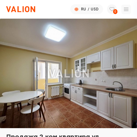
RU
/
USD
0
Продажа 2 ком квартира ул.