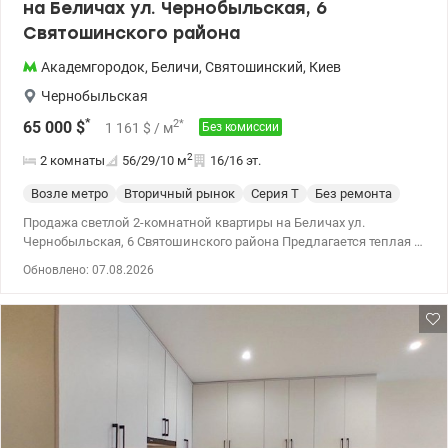
на Беличах ул. Чернобыльская, 6
Святошинского района
Академгородок
,
Беличи
,
Святошинский
,
Киев
Чернобыльская
*
2
*
65 000
$
1 161
$
/ м
Без комиссии
2
2 комнаты
56/29/10
м
16/16 эт.
Возле метро
Вторичный рынок
Серия Т
Без ремонта
Продажа светлой 2-комнатной квартиры на Беличах ул.
Чернобыльская, 6 Святошинского района Предлагается теплая и
очень солнечная квартира площадью 56 кв.м на 16-м этаже,
Обновлено: 07.08.2026
высокий технический этаж. (дом серии Т-4)1989 года
Капитальный ремонт кровли балконов уже выполнен, поэтому
над вами полная тишина и прекрасный панорамный вид без
забот. Вся тяжелая, грязная и дорогая часть ремонта уже
сделана. Вам осталось выбрать только цвет стен и напольное
покрытие по своему вкусу! Как бонус визуализация будущего
интерьера в подарок! Могу переслать по запросу вместе с видео.
. Что уже капитально обновлено для вашего комфорта: - Новая
сантехника и коммуникации - проложены долговечные