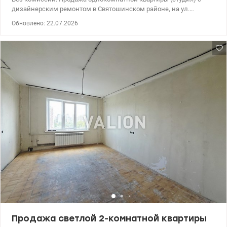
дизайнерским ремонтом в Святошинском районе, на ул.
Лесорубная, 4. Расположена на 1 этаже 4-этажного утепленного
Обновлено: 22.07.2026
дома, с дополнительным выходом на свой земельный участок.
За счет того, что есть цокольный этаж, находится высоко над
землей и есть теплый пол по всей квартире. Общая площадь
35,6 кв.м. Дом с закрытой территорией, камерами
видеонаблюдения, детской площадкой и паркингом. В пешей
доступности магазины, супермаркет Spar, Novus, кафе,
McDonald's, банкоматы, аптеки, рынки, остановки
общественного транспорта. Школы, сады, отделения банков и
новой почты. В нескольких остановках от дома ТРЦ Lavina Mall,
Ашан, Сильпо, Winetime, Эпицентр, Multiplex. Озеро, лес. До
метро Академгородок 15-20 минут пешком. Большой опыт
помощи при покупке квартир по государственным программам,
безналичный расчет 1) Госмолодежь, Еоселя (Е-оселя),
Восстановление, Сертификат 2) Жилье для ВПЛ и военных
(постановление 280 и др.) Без комиссии для покупателя.
Рассматриваем государственные программы: Восстановление,
Сертификат, Сертификат, Госмолодежь, Жилье для ВПЛ и
военных (постановление 280 и др.). Звоните. Записывайтесь на
просмотр. Цена 68 000 у.е. Александр Зайцев 0990100903,
0972910726 valion.ua/1154432
Продажа светлой 2-комнатной квартиры