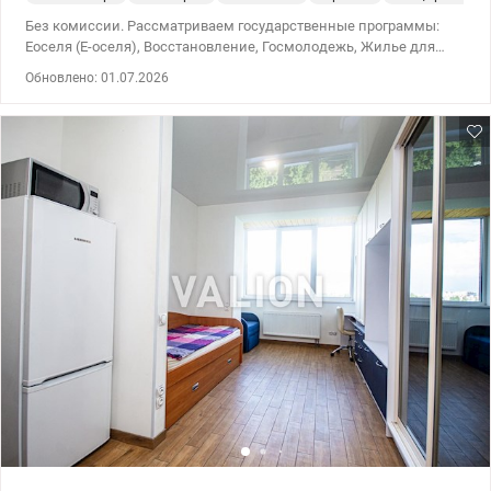
Без комиссии. Рассматриваем государственные программы:
Еоселя (Е-оселя), Восстановление, Госмолодежь, Жилье для
ВПЛ и военных (постановление 280 и прочее). Продажа
Обновлено: 01.07.2026
однокомнатной квартиры, в Святошинского района, возле метро
Академгородок. С полноценной кухней-гостиной и отдельной
комнатой, в ЖК 4U класс Комфорт на ул. Олега Мудрака
(Наумова генерала), 1Б. Квартира расположена на 8 этаже 27-
этажного утепленного дома. Видовая, с панорамными окнами и
дизайнерским ремонтом. Просторная и светлая. Общая
площадь 38 кв.м., смежный санузел. Квартира полностью
укомплектована мебелью и техникой (плазменный телевизор,
индукционная плита, вытяжка, духовой шкаф, холодильник,
микроволновая печь, тостер, бойлер, стиральная, сушильная, и
посудомоечная машины, кондиционер. Отдельная большая
комната гардероб. Комплекс с закрытой территорией, камерами
видеонаблюдения, собственной парковкой и котельной. В
парадном находится консьерж, лаундж-зона, кофе-бар, 3 лифта.
В доме кафе и магазин. Во дворе новая детская площадка и
озелененная зона отдыха, Nova Post, супермаркет Spar. Развитая
инфраструктура, в пешей доступности магазины, супермаркет
Novus, кафе, McDonald's, банкоматы, аптеки, рынки, остановки
общественного транспорта. Школа, детский сад, отделения
банков и новой почты, спортивный комплекс с бассейном,