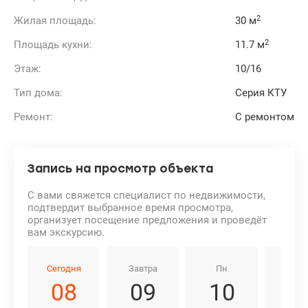
природную зону. Прямо напротив находятся
2
Жилая площадь:
30 м
благоустроенное Святошинское озеро и ЖК Адмирал с
прогулочными зонами.
2
Площадь кухни:
11.7 м
В пешей доступности работают детские сады и школы.
До станции метро «Академгородок» можно дойти
Этаж:
10/16
пешком за 20 минут или доехать на авто за 3 минуты.
Рядом также находится остановка общественного
Тип дома:
Серия КТУ
транспорта.
Цена: 102000у.е. 0991932390 Юлия valion.ua/1151903
Ремонт:
С ремонтом
Запись на просмотр объекта
С вами свяжется специалист по недвижимости,
подтвердит выбранное время просмотра,
организует посещение предложения и проведёт
вам экскурсию.
Сегодня
Завтра
Пн
Вт
08
09
10
1