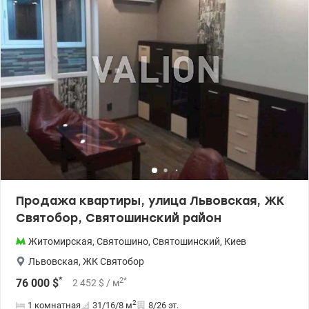
натуральные материалы. В квартире имеется две ванные
комнаты, две лоджии, встроенная бытовая техника. Часть
мебели остается новым владельцам. В доме три лифта,
круглосуточная система видеонаблюдения; консьерж. С
сентября начинает работу ОСМД. Во дворе детская площадка.
Станция метро «Житомирская» в 3-х минутах ходьбы. Рядом
учебные заведения, магазины, супермаркеты, остановки
общественного транспорта и вся необходимая инфраструктура
для комфортной жизни. Приглашаем на просмотр. Цена 195 000
у.е. Надежда +380675076342 valion.ua/1153480
Продажа квартиры, улица Львовская, ЖК
Святобор, Святошинский район
Житомирская
,
Святошино
,
Святошинский
,
Киев
Львовская
,
ЖК Святобор
*
2
*
76 000
$
2 452
$
/ м
2
1 комнатная
31/16/8
м
8/26 эт.