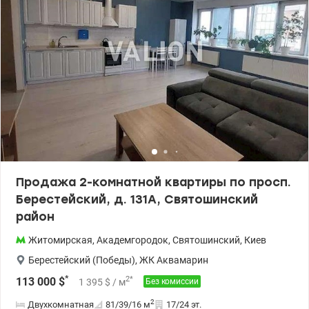
месте! Цена 65 000у.е, 0994232408, Алена, valion.ua/1150275
Продажа 2-комнатной квартиры по просп.
Берестейский, д. 131А, Святошинский
район
Житомирская
,
Академгородок
,
Святошинский
,
Киев
Берестейский (Победы)
,
ЖК Аквамарин
*
2
*
113 000
$
1 395
$
/ м
Без комиссии
2
Двухкомнатная
81/39/16
м
17/24 эт.