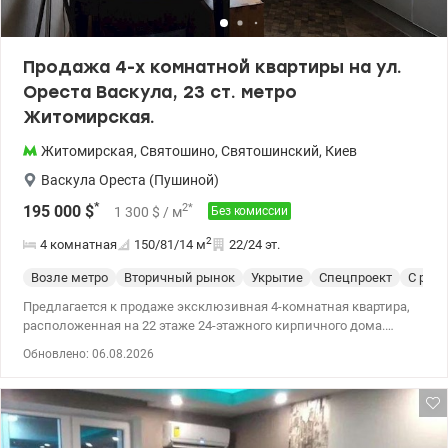
Продажа 4-х комнатной квартиры на ул.
Ореста Васкула, 23 ст. метро
Житомирская.
Житомирская
,
Святошино
,
Святошинский
,
Киев
Васкула Ореста (Пушиной)
*
2
*
195 000
$
1 300
$
/ м
Без комиссии
2
4 комнатная
150/81/14
м
22/24 эт.
Возле метро
Вторичный рынок
Укрытие
Спецпроект
С рем
Предлагается к продаже эксклюзивная 4-комнатная квартира,
расположенная на 22 этаже 24-этажного кирпичного дома.
Произведена профессиональная перепланировка двух
Обновлено: 06.08.2026
двухкомнатных квартир. Основные характеристики: Общая
площадь - 149,6 м². Жилая площадь – 80,8 м². Кухня – 14,3 м².
Спецпроект 2004 года, кирпичный дом. В квартире выполнен
авторский ремонт дизайнера Ирины Дибровы. Интерьер
совмещает стиль, функциональность и качественные