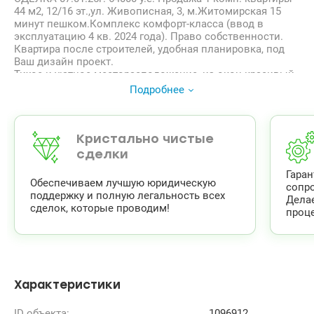
44 м2, 12/16 эт.,ул. Живописная, 3, м.Житомирская 15
минут пешком.Комплекс комфорт-класса (ввод в
эксплуатацию 4 кв. 2024 года). Право собственности.
Квартира после строителей, удобная планировка, под
Ваш дизайн проект.
Тихое и уютное месторасположение, из окон красивый
вид-на лес и озеро с пляжем, зоной отдыха.
Подробнее
ЖК Eco Dream – 16-этажный жилой дом из 2 отдельных
секций. Индивидуальное отопление квартир. В каждой
секции установлены высококачественные скоростные
лифты – грузовой и пассажирский. На первых этажах
Кристально чистые
расположены объекты коммерческой недвижимости
сделки
для размещения маркета, кафе, кафе, аптеки, других
Гара
объектов сферы услуг.
Обеспечиваем лучшую юридическую
сопр
Закрытая охраняемая территория, круглосуточное
поддержку и полную легальность всех
Дела
видеонаблюдение, концепция «двор без машин,
сделок, которые проводим!
проце
подземный паркинг с зарядными устройствами для
электрокаров, современная детская игровая площадка,
гриль зона отдыха для взрослых и т.д.
М.Житомирская 15 минут, или рядом маршруты на
разные направления Киева.
valion.ua/1096912
Характеристики
ID объекта:
1096912