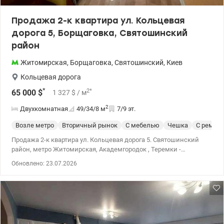
Продажа 2-к квартира ул. Кольцевая
дорога 5, Борщаговка, Святошинский
район
Житомирская
,
Борщаговка
,
Святошинский
,
Киев
Кольцевая дорога
*
2
*
65 000
$
1 327
$
/ м
2
Двухкомнатная
49/34/8
м
7/9 эт.
Возле метро
Вторичный рынок
С мебелью
Чешка
С ремон
Продажа 2-к квартира ул. Кольцевая дорога 5. Святошинский
район, метро Житомирская, Академгородок , Теремки -
маршруткой, метро Вокзальная - на скоростном трамвае.
Обновлено: 23.07.2026
(остановки транспорта в 5-7мин от дома). Квартира с
деревянной столяркой, качественные окна, мебель, кухня,
сан.узел в отличном состоянии. Капремонт 2000х - можно зайти
и жить. Счетчики на холодную, горячую воду и свет. Рядом
школы, садики, АТБ, недалеко рынок Днепро, Новуси Ашан,
Макдональдс, озеро - все блага спального района в одном