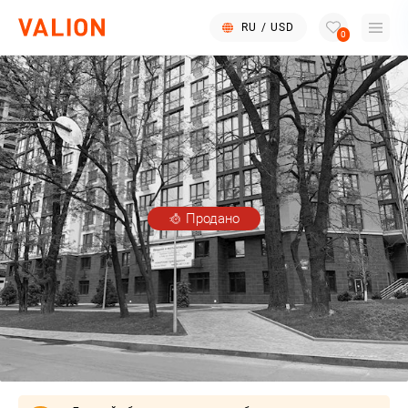
RU
/
USD
0
Продано