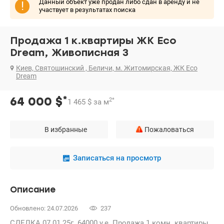
Данный объект уже продан либо сдан в аренду и не
!
участвует в результатах поиска
Продажа 1 к.квартиры ЖК Eco
Dream, Живописная 3
Киев, Святошинский , Беличи, м. Житомирская, ЖК Eco
Dream
*
64 000
$
2
*
1 465
$
за м
В избранные
Пожаловаться
Записаться на просмотр
Описание
Обновлено: 24.07.2026
237
СДЕЛКА 07.01.25г. 64000 у.е. Продажа 1 комн. квартиры