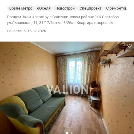
Возле метро
єОселя
Новострой
Спецпроект
С ремонтом
Продам 1ком.квартиру в Святошинском районе ЖК Святобор
ул.Львовская, 11, 31/17/6кв.м., 8/26эт. Квартира в хорошем
жилом состоянии. Есть все для удобного проживания. Развита
Обновлено: 15.07.2026
инфраструктура района. Удобная транспортная развязка –
рядом 2 станции метро Житомирская и Святошино.
Безналичный расчет, єОселя, постановления, ваучер,
єВідновлення рассматриваем. Цена 76000 у.е. 0950075762
Татьяна valion.ua/1153438