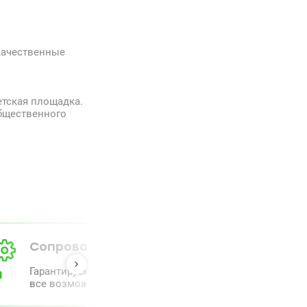
качественные
етская площадка.
общественного
Сопровождение от А до Я
Гарантируем полный комлпекс сопровождения и прове
все возможное для облегчения процесса.