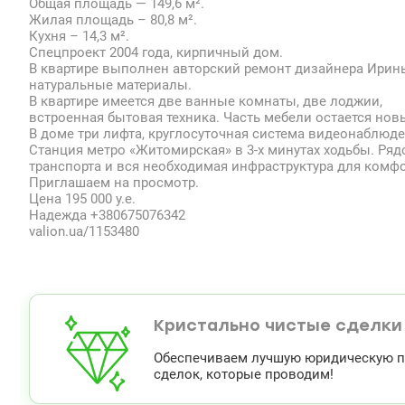
Общая площадь — 149,6 м².
Жилая площадь – 80,8 м².
Кухня – 14,3 м².
Спецпроект 2004 года, кирпичный дом.
В квартире выполнен авторский ремонт дизайнера Ирин
натуральные материалы.
В квартире имеется две ванные комнаты, две лоджии,
встроенная бытовая техника. Часть мебели остается но
В доме три лифта, круглосуточная система видеонаблюде
Станция метро «Житомирская» в 3-х минутах ходьбы. Ря
транспорта и вся необходимая инфраструктура для комф
Приглашаем на просмотр.
Цена 195 000 у.е.
Надежда +380675076342
valion.ua/1153480
Кристально чистые сделки
Обеспечиваем лучшую юридическую по
сделок, которые проводим!