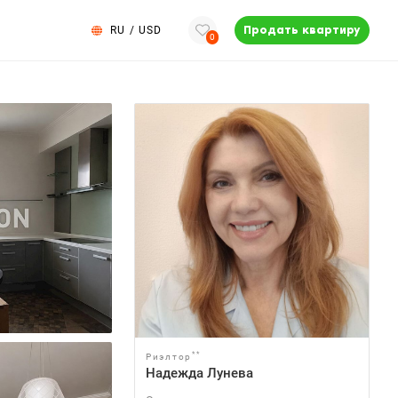
RU
/
USD
Продать квартиру
0
**
Риэлтор
Надежда Лунева