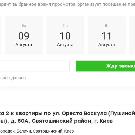
ердит выбранное время просмотра, организует посещение пр
Вс
Пн
Вт
09
10
11
Августа
Августа
Августа
льных данных
 2‑к квартиры по ул. Ореста Васкула (Пушиной
), д. 50А, Святошинский район, г. Киев
городок
,
Беличи
,
Святошинский
,
Киев