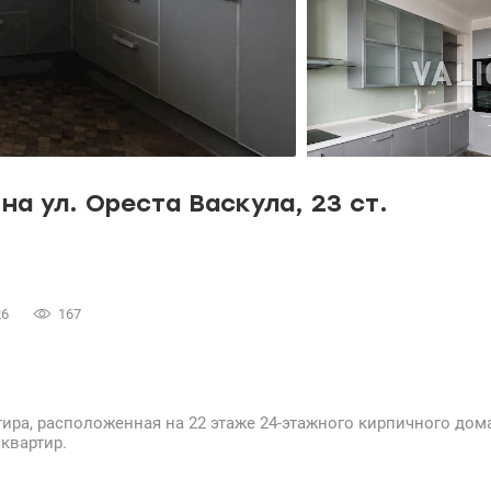
а ул. Ореста Васкула, 23 ст.
26
167
ира, расположенная на 22 этаже 24-этажного кирпичного дом
квартир.