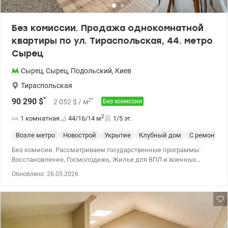
valion.ua/1152234
Без комиссии. Продажа однокомнатной
квартиры по ул. Тираспольская, 44. метро
Сырец
Сырец
,
Сырец
,
Подольский
,
Киев
Тираспольская
*
2
*
90 290
$
2 052
$
/ м
Без комиссии
2
1 комнатная
44/16/14
м
1/5 эт.
Возле метро
Новострой
Укрытие
Клубный дом
С ремонтом
Без комисии. Рассматриваем государственные программы:
Восстановление, Госмолодежь, Жилье для ВПЛ и военных
(постановление 280 и прочее). Продажа 1 к квартиры
Обновлено: 26.05.2026
(евродвушка) в Подольском районе, ЖК комфорт класса
Дубовая роща на ул. Тираспольская, 44. Расположена на 1 этаже
5-ти этажного утепленного дома. За счет того что есть
цокольный этаж, квартира находится высоко над землей и
поэтому теплая. Общая площадь 43,4 кв.м. Комплекс с закрытой
территорией, камерами видеонаблюдения, с большим