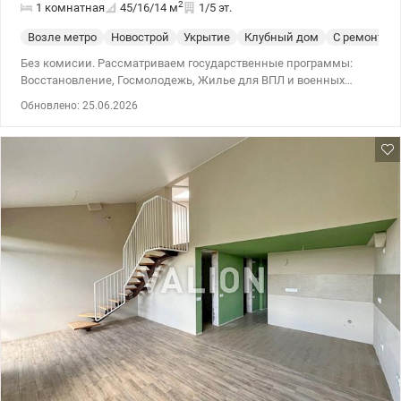
2
1 комнатная
45/16/14
м
1/5 эт.
Возле метро
Новострой
Укрытие
Клубный дом
С ремонтом
Без комисии. Рассматриваем государственные программы:
Восстановление, Госмолодежь, Жилье для ВПЛ и военных
(постановление 280 и прочее). Продажа 1 к квартиры
Обновлено: 25.06.2026
(евродвушка) с выходом на участок в Подольском районе, ЖК
комфорт класса Дубовая роща на ул. Тираспольская, 44.
Расположена на 1 этаже 5-ти этажного утепленного дома. За
счет того что есть цокольный этаж, квартира находится высоко
над землей и поэтому теплая. Общая площадь 44,3 кв.м.
Комплекс с закрытой территорией, камерами
видеонаблюдения, с большим паркингом. Находится среди
парков и сквера. Рядом с ЖК находятся: детский сад, учебные
заведения, спортивный комплекс, магазины, кафе, банкоматы,
салоны, аптеки, новая почта. Остановки общественного
транспорта и городской электрички. До метро Сырец 5-10 минут
пешком. Большой опыт помощи при покупке квартир по
государственным программам, безналичный расчет 1)
Госмолодежь, Еоселя (Е-оселя), Восстановление, Сертификат 2)
Жилье для ВПЛ и военных (постановление 280 и др.) Цена 96
600 у.е. Без комиссии для покупателя. Звоните. Записывайтесь
на просмотр. Александр Зайцев 0990100903, 0972910726