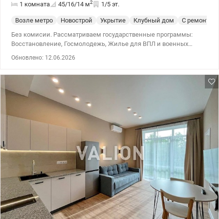
2
1 комната
45/16/14
м
1/5 эт.
Возле метро
Новострой
Укрытие
Клубный дом
С ремонтом
Без комисии. Рассматриваем государственные программы:
Восстановление, Госмолодежь, Жилье для ВПЛ и военных
(постановление 280 и прочее). Продажа 1 к квартиры
Обновлено: 12.06.2026
(евродвушка) с выходом на участок в Подольском районе, ЖК
комфорт класса Дубовая роща на ул. Тираспольская, 44.
Расположена на 1 этаже 5-ти этажного утепленного дома. За
счет того что есть цокольный этаж, квартира находится высоко
над землей и поэтому теплая. Общая площадь 44,3 кв.м.
Комплекс с закрытой территорией, камерами
видеонаблюдения, с большим паркингом. Находится среди
парков и сквера. Рядом с ЖК находятся: детский сад, учебные
заведения, спортивный комплекс, магазины, кафе, банкоматы,
салоны, аптеки, новая почта. Остановки общественного
транспорта и городской электрички. До метро Сырец 5-10 минут
пешком. Большой опыт помощи при покупке квартир по
государственным программам, безналичный расчет 1)
Госмолодежь, Еоселя (Е-оселя), Восстановление, Сертификат 2)
Жилье для ВПЛ и военных (постановление 280 и др.) Цена 96
600 у.е. Без комиссии для покупателя. Звоните. Записывайтесь
на просмотр. Александр Зайцев 0990100903, 0972910726