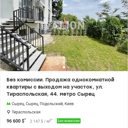
территорией, камерами видеонаблюдения, с большим
паркингом. Находится среди парков и сквера. Рядом с ЖК
находятся: детский сад, учебные заведения, спортивный
комплекс, магазины, кафе, банкоматы, салоны, аптеки, новая
почта. Остановки общественного транспорта и городской
электрички. До метро Сырец 500 метров. Большой опыт помощи
при покупке квартир по государственным программам,
безналичный расчет 1) Госмолодежь, Еоселя (Е-оселя),
Восстановление, Сертификат 2) Жилье для ВПЛ и военных
(постановление 280 и др.) Цена 104 280 у.е. Без комиссии для
покупателя. Звоните. Записывайтесь на просмотр. Александр
Зайцев 0990100903, 0972910726 valion.ua/1152467
Без комиссии. Продажа однокомнатной
квартиры с выходом на участок, ул.
Тираспольская, 44. метро Сырец
Сырец
,
Сырец
,
Подольский
,
Киев
Тираспольская
*
2
*
96 600
$
2 147
$
/ м
Без комиссии