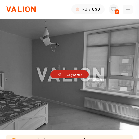
RU
/
USD
0
Продано