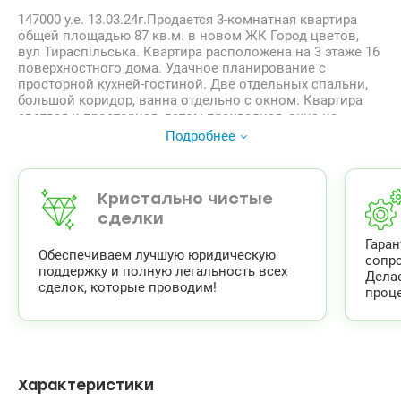
147000 у.е. 13.03.24г.Продается 3-комнатная квартира
общей площадью 87 кв.м. в новом ЖК Город цветов,
вул Тираспільська. Квартира расположена на 3 этаже 16
поверхностного дома. Удачное планирование с
просторной кухней-гостиной. Две отдельных спальни,
большой коридор, ванна отдельно с окном. Квартира
светлая и просторная, летом прохладная, окна на
северный запад. Продается с ремонтом мебелью и
Подробнее
техникой.
ЖК Город цветов, новый современный комплекс в
экологически чистой части города, Сирецький
дендрологический парк и Сирецький роща, в пешей
Кристально чистые
доступности до 10-15 хв, рядом есть детские садики и
сделки
школы, специализированные заведения (Детская
Гара
школа искусств ім.С.Турчака, Детско-юношеская
Обеспечиваем лучшую юридическую
сопр
футбольная школа Динамо им. В. Лобановского, Детско-
поддержку и полную легальность всех
Дела
юношеская школа олимпийского резерва). Территория
сделок, которые проводим!
проце
закрыта, охраняется, красиво озеленнена и оснащена
детскими и спортивными площадками. На теритріі есть
большой супермаркет Фора и небольшие продуктовые
магазинчики, аптеки, кафе. Цена 150000 у.e. Без
комиссии тел. 0961720797, Наталия Valion.ua/1095317
Характеристики