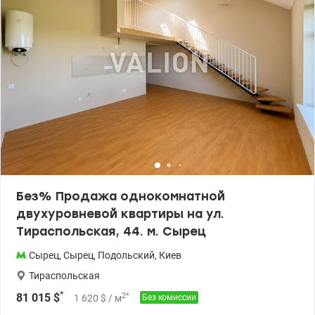
паркингом. Находится среди парков и сквера. Рядом с ЖК
находятся: детский сад, учебные заведения, спортивный
комплекс, магазины, кафе, банкоматы, салоны, аптеки, новая
почта. Остановки общественного транспорта и городской
электрички. До метро Сырец 5-10 минут пешком. Большой опыт
помощи при покупке квартир по государственным программам,
безналичный расчет 1) Госмолодежь, Еоселя (Е-оселя),
Восстановление, Сертификат 2) Жилье для ВПЛ и военных
(постановление 280 и др.) Цена 90 290 у.е. Без комиссии для
покупателя. Звоните. Записывайтесь на просмотр. Александр
Зайцев 0990100903, 0972910726 valion.ua/1151267
Без% Продажа однокомнатной
двухуровневой квартиры на ул.
Тираспольская, 44. м. Сырец
Сырец
,
Сырец
,
Подольский
,
Киев
Тираспольская
*
2
*
81 015
$
1 620
$
/ м
Без комиссии