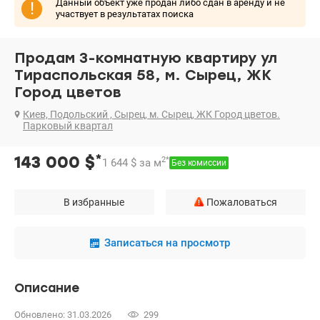
Данный объект уже продан либо сдан в аренду и не
!
участвует в результатах поиска
Продам 3-комнатную квартиру ул
Тираспольская 58, м. Сырец, ЖК
Город цветов
Киев, Подольский , Сырец, м. Сырец, ЖК Город цветов.
Парковый квартал
*
143 000
$
2
*
1 644
$
за м
Без комиссии
В избранные
Пожаловаться
Записаться на просмотр
Описание
Обновлено: 31.03.2026
299