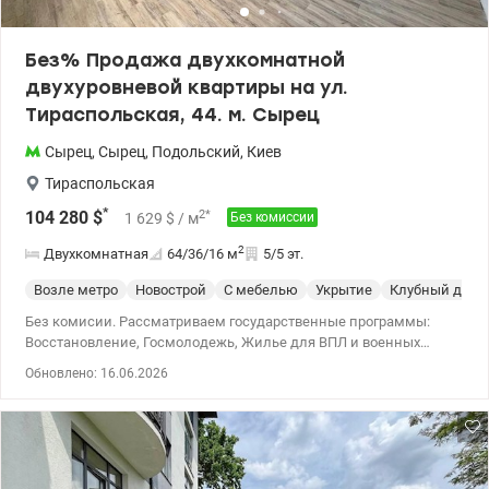
valion.ua/1152933
Без% Продажа двухкомнатной
двухуровневой квартиры на ул.
Тираспольская, 44. м. Сырец
Сырец
,
Сырец
,
Подольский
,
Киев
Тираспольская
*
2
*
104 280
$
1 629
$
/ м
Без комиссии
2
Двухкомнатная
64/36/16
м
5/5 эт.
Возле метро
Новострой
С мебелью
Укрытие
Клубный дом
Без комисии. Рассматриваем государственные программы:
Восстановление, Госмолодежь, Жилье для ВПЛ и военных
(постановление 280 и прочее). Продажа двухкомнатной
Обновлено: 16.06.2026
двухуровневой квартиры в Подольском районе, ЖК комфорт
класса Дубовая роща на ул. Тираспольская, 44. Расположена на
5 этаже 5-ти этажного утепленного дома. Общая площадь 63,2
кв.м. Отдельно есть 2 комнаты под гардероб. До сделки ремонт
будет закончен. (Есть возможность обустроить мебелью и
техникой, тогда цена будет 115 700 у.е.) Комплекс с закрытой