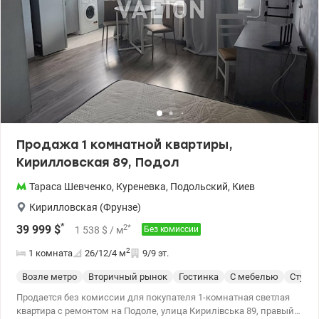
Продажа 1 комнатной квартиры,
Кирилловская 89, Подол
Тараса Шевченко
,
Куреневка
,
Подольский
,
Киев
Кирилловская (Фрунзе)
*
2
*
39 999
$
1 538
$
/ м
Без комиссии
2
1 комната
26/12/4
м
9/9 эт.
Возле метро
Вторичный рынок
Гостинка
С мебелью
Студи
Продается без комиссии для покупателя 1-комнатная светлая
квартира с ремонтом на Подоле, улица Кирилівська 89, правый