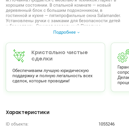
м.Почайна.Продается с мебелью и техникой.Паркет в
хорошем состоянии. В спальной комнате — новый
деревянный блок с большим подоконником, в
гостинной и кухне — пятипрофильные окна Salamander.
Установлены ручки с замками для безопасности детей
и бронедверь. Санузел раздельный.Парадное
ухоженное, с видеонаблюдением, дружный
Подробнее
молодежный коллектив жильцов следит за порядком.В
шаговой детские сады и школы, не переходя дорогу- 50
метров, Фора в доме, АТБ поликлиники, банки, почты,
стадион, Спортлайф.И огромное преимущество для
Кристально чистые
мегаполиса — окружение крупнейших парков
сделки
столицы.20 минут-до центра, пляжа Пуща Водица Цена
Гара
65000 у.е.(044) 235-29-93, (099) 941-82-75 Татьяна
Обеспечиваем лучшую юридическую
сопр
valion.ua/1055246
поддержку и полную легальность всех
Дела
Район: Подольский
сделок, которые проводим!
проце
Массив: Подол
Улица: Кирилловская (Фрунзе) ул.
Характеристики
ID объекта:
1055246