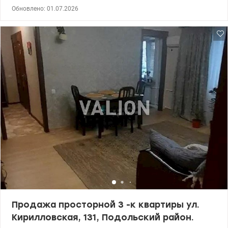
берег, район Подольский. Квартира расположена на 9/9 этаже
Обновлено: 01.07.2026
теплого кирпичного дома. Есть техповерх, есть лифт, есть
укрытие. Дом газифицирован. Общая площадь квартиры 26 кв.м,
кухня 4 кв.м. Формат квартиры кухня-студия, совместимый
санузел в кафелі, балкон. В квартире сделан капитальный
ремонт с заменой всех коммуникаций - замена труб, замена
электропроводки. Установлено окна МПО, бойлер, душевая
кабина, счетчики воды, газа и электричества. Квартира
оборудована всей необходимой мебелью и техникой для
комфортной жизни. Остается все. Удобная транспортная
роз'язка - рядом за 10 хв езды 4 станции метро - Контрактовая,
Лукянівська, Тараса Шевченко и Почайна. У дома остановка
общественного транспорта. Рядом сквер, стадион Спартак,
садик магазин, супермаркет. Звоните, записывайтесь на
пересмотр. Выгодное предложение как для жизни, так и для
арендного бизнеса Цена без комиссии для покупателя 39999у.е.,
067-781-47-77, 095-124-58-84 Ольга, Valion.ua/1147879
Продажа просторной 3 -к квартиры ул.
Кирилловская, 131, Подольский район.