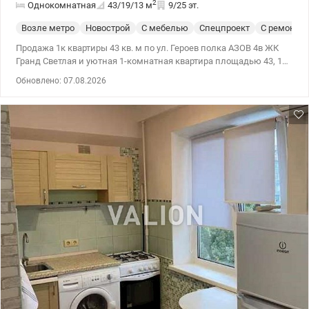
2
Однокомнатная
43/19/13
м
9/25 эт.
Возле метро
Новострой
С мебелью
Спецпроект
С ремонто
Продажа 1к квартиры 43 кв. м по ул. Героев полка АЗОВ 4в ЖК
Гранд Светлая и уютная 1-комнатная квартира площадью 43, 1
м² на 9 этаже кирпичного дома. Квартира с качественным
Обновлено: 07.08.2026
ремонтом в светлых тонах, полностью укомплектована
мебелью и бытовой техникой, готова к проживанию или сдаче в
аренду. Имеется бойлер на 65 л. Дом расположен в престижном
районе Оболони, по ул. Героев полка Азов, 4в. Рядом находятся
станция метро, ​​супермаркеты, торговые центры, кафе, школы,
детские сады, спортивные клубы и живописная Оболонская
набережная – все необходимое для комфортной жизни в пешей
доступности. Идеальный вариант как для собственного
проживания, так и выгодной инвестиции под арендный бизнес.
Цена 115000 у.е. Инна 0979501565, valion.ua/1155293