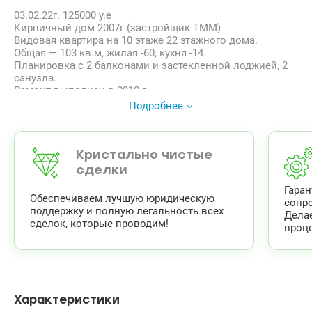
03.02.22г. 125000 у.е
Кирпичный дом 2007г (застройщик ТММ)
Видовая квартира на 10 этаже 22 этажного дома.
Общая — 103 кв.м, жилая -60, кухня -14.
Планировка с 2 балконами и застекленной лоджией, 2
санузла.
Ремонт выполнен в 2010 г.
Встроенная кухня с встроенной бытовой техникой.
Подробнее
Продается со всей мебелью и техникой.
Полностью подходит для ипотечного кредитования.
Квартира с уникальным видом на лесопарковую зону
Совки, который находится рядом в 1мин .
Кристально чистые
Есть подземный паринг, в наличии паркоместа.
сделки
В доме ОСББ, счетчики на все, в том числе и на
Гара
отопление.
Обеспечиваем лучшую юридическую
сопр
Свободна, можно заехать в день сделки.
поддержку и полную легальность всех
Дела
125 000 у.е
сделок, которые проводим!
проце
Показы в удобное время для покупателя.
Светлана, тел. 096-126-02-44,
раб.. 503-0804,
valion.ua/1049119
Район: Святошинский
Массив: Никольская Борщаговка
Характеристики
Улица: Чаадаева Петра ул.