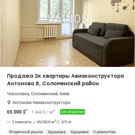
Продажа 2к квартиры Авиаконструктора
Антонова 8, Соломенский район
Чоколовка
,
Соломенский
,
Киев
Антонова Авиаконструктора
*
2
*
65 000
$
1 444
$
/ м
Без комиссии
2
2 комнаты
45/28/6
м
3/5 эт.
Вторичный рынок
Хрущевка
Хрущевка
С ремонтом