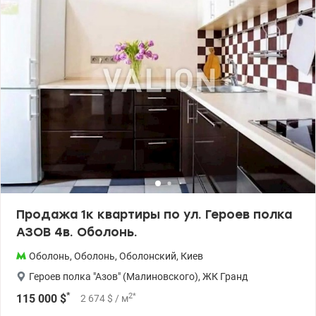
метро Дорогожичи 10 минут пешком. Рядом парк, остановка
общественного транспорта. Школы, детские дошкольные
учреждения, магазины, банки, аптеки в пешей доступности.
Цена 45000 у.е.Без комиссии. 0503842286, 0975300039 Алла,
valion.ua/1555305
Продажа 1к квартиры по ул. Героев полка
АЗОВ 4в. Оболонь.
Оболонь
,
Оболонь
,
Оболонский
,
Киев
Героев полка "Азов" (Малиновского)
,
ЖК Гранд
*
2
*
115 000
$
2 674
$
/ м