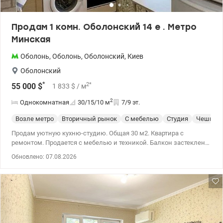
Продам 1 комн. Оболонский 14 е . Метро
Минская
Оболонь
,
Оболонь
,
Оболонский
,
Киев
Оболонский
*
2
*
55 000
$
1 833
$
/ м
2
Однокомнатная
30/15/10
м
7/9 эт.
Возле метро
Вторичный рынок
С мебелью
Студия
Чешка
Продам уютную кухню-студию. Общая 30 м2. Квартира с
ремонтом. Продается с мебелью и техникой. Балкон застеклен.
Газ. Метро 3 минуты. Цена.55000у.е. моб, 0664863383 Татьяна
Обновлено: 07.08.2026
valion.ua /1155229