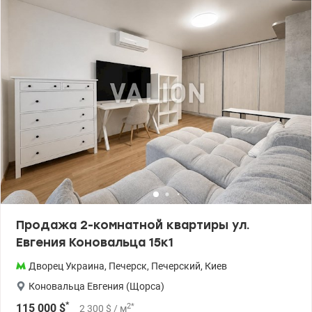
после застройщика: ровная стяжка на полу, утепленные стены,
качественные металлопластиковые окна, поверенные счетчики
на электроэнергию, тепло и воду. – - из окон квартиры,
открывается удивительная панорама на Печерске. - Квартира
отлично подходит как для собственного проживания, так и в
аренду. - 3 лифта в подъезде. ЖК с закрытой территорией и
собственной инфраструктурой: круглосуточная охрана, камеры
по периметру, консьерж-сервис, детские площадки, магазины,
салоны, подземный паркинг. Идеальная локация, 5 мин до
метро Печерская. Прекрасное предложение в центре города в
обжитом комплексе. Цена 145 000 у.е . Светлана, тел. 096-126-02-
44 valion.ua/1152910
Продажа 2-комнатной квартиры ул.
Евгения Коновальца 15к1
Дворец Украина
,
Печерск
,
Печерский
,
Киев
Коновальца Евгения (Щорса)
*
2
*
115 000
$
2 300
$
/ м