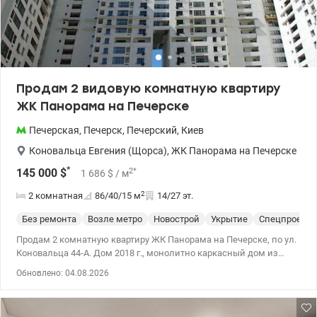
Продам 2 видовую комнатную квартиру
ЖК Панорама на Печерске
Печерская
,
Печерск
,
Печерский
,
Киев
Коновальца Евгения (Щорса)
,
ЖК Панорама на Печерске
*
2
*
145 000
$
1 686
$
/ м
2
2 комнатная
86/40/15
м
14/27 эт.
Без ремонта
Возле метро
Новострой
Укрытие
Спецпроект
Продам 2 комнатную квартиру ЖК Панорама на Печерске, по ул.
Коновальца 44-А. Дом 2018 г., монолитно каркасный дом из
кирпича. Квартира площадью находится на 15 этаже 27 этажного
Обновлено: 04.08.2026
дома. Общая площадь 85.6, жилая 40 кв.м, кухня-15 кв.м Имеет
эргономичную планировку, возможна перепланировка в 3-х
комнатную. – Два санузла, есть балкон. - состояние квартиры-