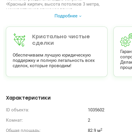
•Красный кирпич, высота потолков 3 метра,
межквартирная звукоизоляция.
•Панорамные окна в пол выходят в тихий зеленый
Подробнее
двор.
•Инфраструктура: магазины, салоны, рестораны,
кофейни, Дворец Украина, Владимирский рынок.
Ближайшие станции метро (Печерская, Дворец
Кристально чистые
Украина).
сделки
•Проект с продуманными и дорогими холлами, лифтом
Гара
в паркинг.
Обеспечиваем лучшую юридическую
сопр
т.044 200 10 80 Valion.ua/1035602
поддержку и полную легальность всех
Дела
сделок, которые проводим!
проце
Характеристики
ID объекта:
1035602
Комнат:
2
2
Общая площадь:
82.9 м