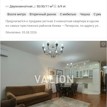
2
Двухкомнатная
50/30/11
м
6/9 эт.
Возле метро
Вторичный рынок
С мебелью
Чешка
С ремон
Предлагается к продаже уютная 2-комнатная квартира в одном
из самых престижных районов Киева — Печерске, по адресу ул.
Евгения Коновальца, 15к1. Рассматриваем все все
Обновлено: 05.08.2026
государственные программы и любой вид расчета. Квартира
расположена на 6 этаже, полностью меблирована и
укомплектована всей необходимой бытовой техникой. После
покупки можно сразу заехать и жить без дополнительных
вложений. Преимущества квартиры: ✔️ полностью готова к
проживанию; ✔️ мебель и бытовая техника остаются; ✔️
аккуратный подъезд; ✔️ тихий, ухоженный двор; ✔️ комфортный
6 этаж. Локация: Печерский район — один из самых
востребованных и престижных районов столицы. До станций
метро «Печерская» и «Дворец Украина» — до 15 минут пешком.
Рядом супермаркеты, кафе, рестораны, фитнес, салоны
красоты, парки и вся необходимая инфраструктура для
комфортной жизни. Квартира станет отличным выбором как для
собственного проживания, так и для инвестиции под аренду,
ведь жилье в этой локации всегда пользуется высоким
спросом. Звоните, чтобы получить дополнительную