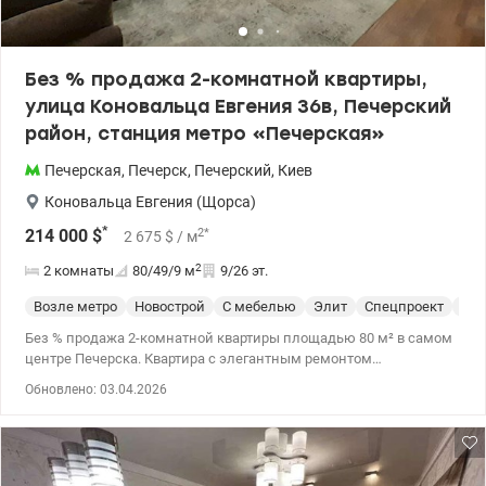
информацию и договориться о просмотре. Возможно, именно
эта квартира станет вашим новым домом! Цена- 115000 у.е. 077
007 01 88 Оксана valion.ua/1152165
Без % продажа 2-комнатной квартиры,
улица Коновальца Евгения 36в, Печерский
район, станция метро «Печерская»
Печерская
,
Печерск
,
Печерский
,
Киев
Коновальца Евгения (Щорса)
*
2
*
214 000
$
2 675
$
/ м
2
2 комнаты
80/49/9
м
9/26 эт.
Возле метро
Новострой
С мебелью
Элит
Спецпроект
С р
Без % продажа 2-комнатной квартиры площадью 80 м² в самом
центре Печерска. Квартира с элегантным ремонтом
расположена в доме бизнес-класса по адресу: улица Евгения
Обновлено: 03.04.2026
Коновальца, 36в, рядом со станцией метро «Печерская».
Характеристики квартиры: - площадь: общая 80 м², жилая 48,5
м², кухня 9 м² - этаж 9/26 - высота потолка 2,85 м² -
дизайнерский ремонт с качественной мебелью и техникой -
планировка: большая гостиная, объединенная с кухней, уютная