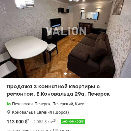
спальня с балконом, ванная комната, гардеробная, гостевой
санузел - монолитно-каркасный дом 2011 года постройки -
бизнес-класс - централизованное отопление - резервное
питание (генератор) - пропускная система - консьерж-сервис и
охрана, видеонаблюдение - наземная и трехуровневая
подземная парковка Инфраструктура: - тихая и уютная локация
дома, вдали от интенсивного движения, всего 5 минут пешком
до станции метро «Печерская» - рядом КНУКиМ, супермаркеты,
учебные заведения, рестораны, медицинские учреждения - дом
имеет собственную инфраструктуру: кафе, рестораны, салоны
красоты, магазины . Звоните для записи на просмотр цена
214000 у.е. 0937470721 Наталья valion.ua/1147883
Продажа 3 комнатной квартиры с
ремонтом, Е.Коновальца 29а, Печерск
Печерская
,
Печерск
,
Печерский
,
Киев
Коновальца Евгения (Щорса)
*
2
*
113 000
$
2 055
$
/ м
Без комиссии
2