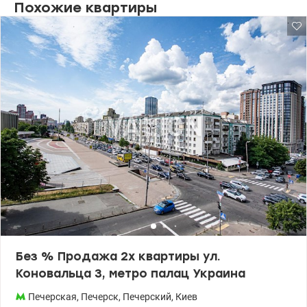
Похожие квартиры
положительных отзывов. Доказательной базой нашей
успешности являются также многочисленные награды,
среди которых “ЗА профессионализм 2016”, “Лучшие
риэлторские компании Украины 2016”, “Лучший Web ресурс
риэлторской компании 2016”, VІІ Национальный рейтинг
“Лучшие риэлторские компании 2013” и многие другие.
Без % Продажа 2х квартиры ул.
Коновальца 3, метро палац Украина
Печерская
,
Печерск
,
Печерский
,
Киев