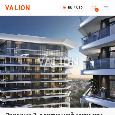
RU
/
USD
0
Продажа 2-х комнатной квартиры