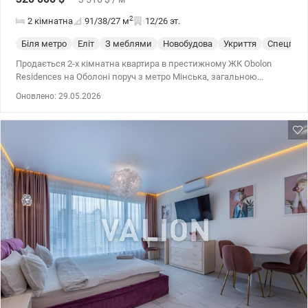
2
2 кімнатна
91/38/27
м
12/26 эт.
Біля метро
Еліт
З меблями
Новобудова
Укриття
Спецпрое
Продається 2-х кімнатна квартира в престижному ЖК Obolon
Residences на Оболоні поруч з метро Мінська, загальною
площею 90м2, з якісним ремонтом, меблями та технікою.
Оновлено: 29.05.2026
Квартира розташована у секції B на 12/26 поверсі. У квартирі дві
спальні, кухня, 2 санвузли. Квартира з панорамними вікнами з
проспектом Оболонський. Будинок рівня 5 зірок готелю з
лаунжами зонами на даху будинку, джакузі та басейном. В
інфраструктуру будинку входить: домашній кінотеатр на 8 персон
зі шкіряними розкладними кріслами як в Imax, тренажерний
зал на -2 поверсі, 2 пральні та сушильні кімнати, масажний
кабінет, ігрова кімната для підлітків із двома Sony Playstation 5 та
великим. кімнати для малюків, 2 конференц-зали на 27 поверсі
для проведення зустрічей тощо. Вуличний паркінг, підземний
паркінг, закрита територія для власників квартир з дитячим
майданчиком, ігровим полем все в одному: футбол/баскетбол/
волейбол/теніс. Ціна 320 000 у.о. +380502138771, +380954905411
Наталія www.valion.ua/1119548