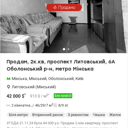
Продано
Продам, 2к.кв, проспект Литовський, 6А
Оболонський р-н, метро Мінська
Мінська
,
Мінський
,
Оболонський
,
Київ
Литовський (Мінський)
*
2
*
42 000
$
913
$
/ м
Без комісії
2
2 кімнатна
46/29/7
м
8/9 эт.
Біля метро
Вторинний ринок
З ремонтом
Чешка
Жилое со
УГОДА 21.11.24 була 44 000 у.о. Продам 2-кім квартиру, проспект