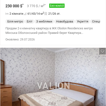
*
2
*
230 000
$
3 770
$
/ м
Без комісії
2
2 кімнати
61/43/14
м
21/26 эт.
Біля метро
Еліт
З меблями
Новобудова
Укриття
Спецпрое
Продам 2-х кімнатну квартиру в ЖК Obolon Residences метро
Мінська Оболонський район Правий берег Квартира
знаходиться на 21 поверсі 26-х поверхового будинку, загальною
Оновлено: 29.07.2026
площею 61м2, кухня та окремі 2 спальні. Квартира оснащена
екологічними матеріалами преміум якості, кондиціонери,
пральна та сушильна машина, бойлер. Функціональне
планування включає кухню з вбудованими меблями, окремі дві
закриті спальні з гардеробною кімнатою, місткий санвузол з
душевою кабіною. Якість ремонту відповідає статусу будинку.
Квартира в одному з найбільш преміальних комплексів Києва
ЖК Obolon Residences. Повна автономність. Потужна система
генераторів підтримує роботу ліфтів, водопостачання та
освітлення. Власна котельня гарантує незалежність від міських
мереж. Безпека. Цілодобова охорона, дворівневий підземний
паркінг, який є надійним укриттям (зв'язок, вентиляція, ліфт).
Інфраструктура рівня 5-ти зіркового готелю. Власники мають
ексклюзивний безкоштовний доступ до внутрішніх сервісів:
Roof-lounge: Лаунж-зона на даху з джакузі та панорамним