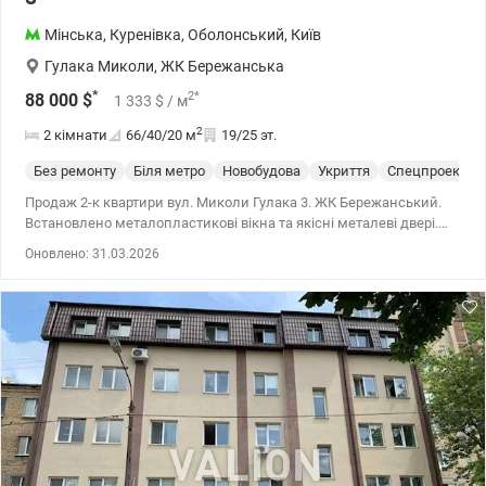
Мінська
,
Куренівка
,
Оболонський
,
Київ
Гулака Миколи
,
ЖК Бережанська
*
2
*
88 000
$
1 333
$
/ м
2
2 кімнати
66/40/20
м
19/25 эт.
Без ремонту
Біля метро
Новобудова
Укриття
Спецпроект
Продаж 2-к квартири вул. Миколи Гулака 3. ЖК Бережанський.
Встановлено металопластикові вікна та якісні металеві двері.
Простора квартира, функціональне планування, велика кухня.
Оновлено: 31.03.2026
Закрита територія з відеоспостереженням та цілодобовою
службою охорони, дитячий майданчик. Зручне місце
розташування: поряд школа, дитячий садок, супермаркети,
діагностичний центр. Зручна транспортна розвязка. 044 200 10
80 valion.ua/1133647