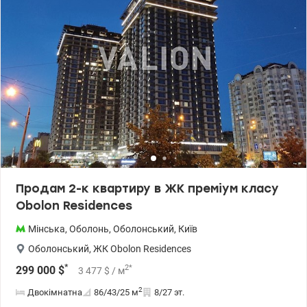
масажний кабінет, ігрома кімната для підлітків з двома Sony
Playstation 5 і великим Смарт ТВ, 2 дитячі кімнати для малюків, 2
конференц зали на 27 поверсі для проведення зустрічей тощо.
Вуличний паркінг, підземний паркінг, закрита територія для
власників квартир з дитячим майданчиком, ігровим полем все в
одному: футбол/баскетбол/волейбол/теніс. Ціна 300 000 у.о.
+380502138771, +380954905411 Наталія www.valion.ua/1088089
Продам 2-к квартиру в ЖК преміум класу
Obolon Residences
Мінська
,
Оболонь
,
Оболонський
,
Київ
Оболонський
,
ЖК Obolon Residences
*
2
*
299 000
$
3 477
$
/ м
2
Двокімнатна
86/43/25
м
8/27 эт.