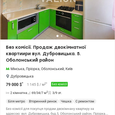
Без комісії. Продаж двокімнатної
квартиири вул. Дубровицька. 5.
Оболонський район
Мінська
,
Пріорка
,
Оболонський
,
Київ
Дубровицька
*
2
*
79 000
$
1 145
$
/ м
Без комісії
2
2 кімнатна
69/34/7
м
3/9 эт.
Біля метро
Вторинний ринок
Чешка
С ремонтом
Без комісії для покупця продам двокімнану квартиру за
адресою: вул. Дубровицька, буд.5, Оболонський район, Пріорка.