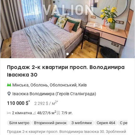
Продаж 2-к квартири просп. Володимира
Івасюка 30
Мінська
,
Оболонь
,
Оболонський
,
Київ
Івасюка Володимира (Героїв Сталінграда)
*
2
*
110 000
$
2 292
$
/ м
2
2 кімнатна
48/27/6
м
7/9 эт.
Біля метро
Вторинний ринок
З меблями
Cерия 464
С ремо
Продаж 2-к квартири просп. Володимира Івасюка 30. Зроблений