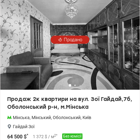
пляж — 5 хвилин пішки.
Продано
Продаж 2к квартири на вул. Зої Гайдай,7б,
Оболонський р-н, м.Мінська
Мінська
,
Мінський
,
Оболонський
,
Київ
Гайдай Зої
*
2
*
64 500
$
1 372
$
/ м
Без комісії