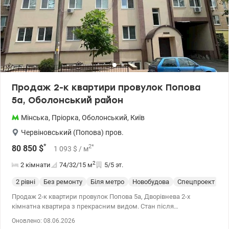
Продаж 2-к квартири провулок Попова
5а, Оболонський район
Мінська
,
Пріорка
,
Оболонський
,
Київ
Червіновський (Попова) пров.
*
2
*
80 850
$
1 093
$
/ м
2
2 кімнати
74/32/15
м
5/5 эт.
2 рівні
Без ремонту
Біля метро
Новобудова
Спецпроект
П
Продаж 2-к квартири провулок Попова 5а, Дворівнева 2-х
кімнатна квартира з прекрасним видом. Стан після
будівельників. П'ятий поверх, площа 73.5 кв м Закрита територія.
Оновлено: 08.06.2026
Ст.м. Мінська 10 хвилин ходьби. Будинок після генеральної