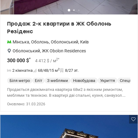
Продаж 2-к квартири в ЖК Оболонь
Резіденс
Мінська
,
Оболонь
,
Оболонський
,
Київ
Оболонський
,
ЖК Obolon Residences
*
2
*
300 000
$
4 412
$
/ м
2
2 кімнатна
68/48/15
м
8/27 эт.
Біля метро
Еліт
З меблями
Новобудова
Укриття
Спецпрое
Продається двокімнатна квартира 68м2 з якісним ремонтом,
меблями та технікою. В квартирі дві спальні, кухня, санвузол.
Квартира з панорамними вікнами з видом на сквер. 2
Оновлено: 31.03.2026
кондиціонери, 2 смарт ТВ. Світлодіодна стрічка в спальнях може
світити всіма кольорами на вибір. Будинок рівня 5 зіркового
готелю з лаунж зонами на криші будинку, джакузі та басейном.
В інфраструктуру будинку входить: домашній кінотеатр на 8
персон з шкіряними розкладними кріслами як в Imax,
тренажерний зал на -2 поверсі, 2 пральні і сушильні кімнати,