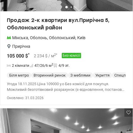
Продаж 2-к квартири вул.Прирічна 5,
Оболонський район
Мінська
,
Оболонь
,
Оболонський
,
Київ
Прирічна
*
2
*
105 000
$
2 234
$
/ м
Без комісії
2
2 кімнати
47/26/6
м
4/9 эт.
Біля метро
Вторинний ринок
З меблями
Укриття
Спецпрое
Угода 18.11.2025 Ціна 109000 у.о Без комісії для покупця.
Можливий безготівковий розрахунок (є-відновлення, постанови
280,600, 711, молодіжне кредитування), розрахунок у
Оновлено: 31.03.2026
криптовалюті. У продажу двокімнатна квартира за адресою: м.
Київ, Оболонський район, вул. Прирічна, буд.5, ст.м. Мінська в 15
хв пішки. Приходьте на перегляд - квартира не залишить Вас
байдужими, бо в ній є: - якісний ремонт, меблі й техніка (два
кондиціонери, бойлер, холодильник, пральна машина,
варильна панель та духова шафа, два телевіззори, система