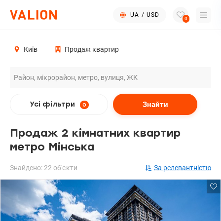
UA
/
USD
0
Київ
Продаж квартир
Знайти
Усі фільтри
0
Продаж 2 кімнатних квартир
метро Мінська
Знайдено: 22 об'єкти
За релевантністю