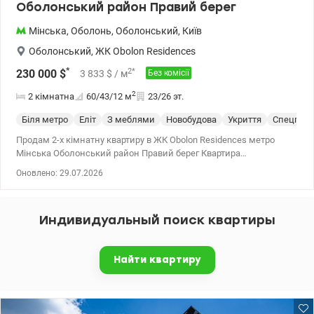
Оболонський район Правий берег
Мінська
,
Оболонь
,
Оболонський
,
Київ
Оболонський
,
ЖК Obolon Residences
*
2
*
230 000
$
3 833
$
/ м
Без комісії
2
2 кімнатна
60/43/12
м
23/26 эт.
Біля метро
Еліт
З меблями
Новобудова
Укриття
Спецпрое
Продам 2-х кімнатну квартиру в ЖК Obolon Residences метро
Мінська Оболонський район Правий берег Квартира
знаходиться на 23 поверсі 26-х поверхового будинку, загальною
Оновлено: 29.07.2026
площею 60м2, кухня та окремі 2 спальні. Квартира оснащена
екологічними матеріалами преміум якості, кондиціонери,
пральна та сушильна машина, бойлер. Функціональне
Индивидуальный поиск квартиры
планування включає кухню з вбудованими меблями, окремі дві
закриті спальні з гардеробною кімнатою, місткий санвузол з
душевою кабіною. Якість ремонту відповідає статусу будинку.
Найти квартиру
Квартира в одному з найбільш найбільш преміальномих
комплексівд Києва ЖК Obolon Residences. Повна автономність.
Потужна система генераторів підтримує роботу ліфтів,
водопостачання та освітлення. Власна котельня гарантує
незалежність від міських мереж. Безпека. Цілодобова охорона,