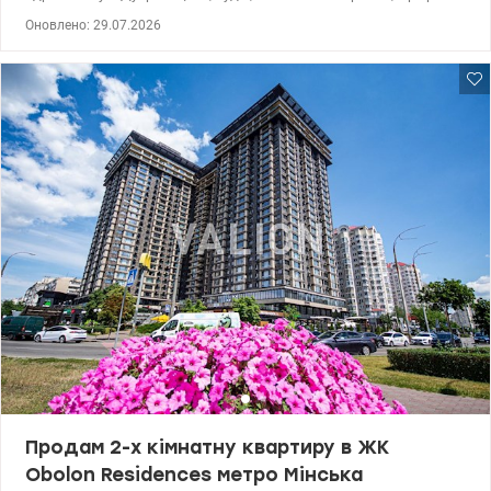
Розглядаємо безготівковий розрахунок. Ви неодмінно оціните
Оновлено: 29.07.2026
переваги квартири: - Загальна площа 69,4 кв.м, житлова площа -
33,7 кв.м - Просторі окремі кімнати - Комфортний третій поверх -
Газова плита - Кондиціонер - Охайне, доглянуте парадне - Новй
ліфт - Тихий затишний двір Поруч ЖК Паркове місто з
розвиненою інфраструктурою, школи, дитячі садочки, магазини.
До ст.м. Мінська, Оболонь - 15 хв маршруткою. Зупинка в 3 хв від
будинку. Запрошуємо на перегляд у зручний для Вас час. Ціна:
79000 у.о., тел.0506937454 Олена, valion.ua/1153225
Продам 2-х кімнатну квартиру в ЖК
Obolon Residences метро Мінська