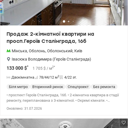
Продаж 2-кімнатної квартири на
просп.Героїв Сталінграда, 16б
Мінська
,
Оболонь
,
Оболонський
,
Київ
Івасюка Володимира (Героїв Сталінграда)
*
2
*
133 000
$
1 705
$
/ м
2
Двокімнатна
78/44/12
м
4/22 эт.
Біля метро
Вторинний ринок
Спецпроект
Без ремонта
• проспект Героїв Сталінграда, 16б. • 2-кімнатна квартира в стадії
ремонту, перепланована з 3-кімнатної. • Окремі кімнати. •
Роздільний санвузол. • 3 засклені лоджії. • Нова проводка,
Оновлено: 31.07.2026
батареї та вікна. • Виконано штукатурку стін. • Тамбур на дві
квартири та коляскова. • Поруч Сільпо, GoodWine, ProStore,
клініка Добробут • Неподалік школи та дитячий садок. • До
метро Оболонь, Мінська – 10 хвилин. • Парк “Наталка”, Дніпро та