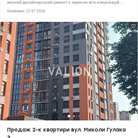
якісний дизайнерський ремонт з заміною всіх комунікацій.
Додатково облаштований тамбур на 2 квартири, з меблями та
Оновлено: 27.07.2026
місцем для зберігання. До Оболонської набережної - 5 хв. пішки,
до метро Мінська -10 хв. пішки. Є вся побутова техніка:
посудомийна, пралка, бойлер, витяжка, холодильник
вбудований, духова шафа, мікрохвильовка, варильна поверхня,
кондиціонер. 044 200 10 80 valion.ua/1149349
Продаж 2-к квартири вул. Миколи Гулака
3