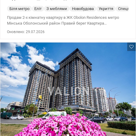
Біля метро
Еліт
З меблями
Новобудова
Укриття
Спецпрое
Продам 2-х кімнатну квартиру в ЖК Obolon Residences метро
Мінська Оболонський район Правий берег Квартира
знаходиться на 21 поверсі 26-х поверхового будинку, загальною
Оновлено: 29.07.2026
площею 61м2, кухня та окремі 2 спальні. Квартира оснащена
екологічними матеріалами преміум якості, кондиціонери,
пральна та сушильна машина, бойлер. Функціональне
планування включає кухню з вбудованими меблями, окремі дві
закриті спальні з гардеробною кімнатою, місткий санвузол з
душевою кабіною. Якість ремонту відповідає статусу будинку.
Квартира в одному з найбільш преміальних комплексів Києва
ЖК Obolon Residences. Повна автономність. Потужна система
генераторів підтримує роботу ліфтів, водопостачання та
освітлення. Власна котельня гарантує незалежність від міських
мереж. Безпека. Цілодобова охорона, дворівневий підземний
паркінг, який є надійним укриттям (зв'язок, вентиляція, ліфт).
Інфраструктура рівня 5-ти зіркового готелю. Власники мають
ексклюзивний безкоштовний доступ до внутрішніх сервісів:
Roof-lounge: Лаунж-зона на даху з джакузі та панорамним
виглядом. Sport&Leisure: Сучасний фітнес-центр, власний
кінотеатр та дитяча кімната. Business& Service: Конференц-зал,
пральня та професійний консьєрж-сервіс 24/7. Obolon