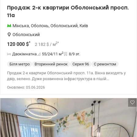
Продаж 2-к квартири Оболонський просп.
11а
Мінська
,
Оболонь
,
Оболонський
,
Київ
Оболонський
*
2
*
120 000
$
2 182
$
/ м
2
Двокімнатна
55/24/11
м
8/9 эт.
Біля метро
Вторинний ринок
Cерия 96
С ремонтом
Продаж 2-к квартири Оболонський просп. 11а. Вікна виходять у
двір, зелено. Дуже розвинена інфраструктура в пішій
доступності є все необхідне: поліклініка, школа, дитячий садок,
Оновлено: 05.06.2026
ринок, в 15 хв ходьби знаходиться Оболонська набережна.
Ремонт проводився для себе. якому облаштовано індивідуальне
господарське приміщення (кладова). Квартира оздоблена
сучасною технікою. 044 200 10 80 valion.ua/1149683