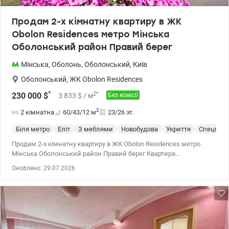
Residences - це не просто нерухомість, це закрита екосистема
для комфортного життя за будь-яких умов Ціна: 230000 у.о.
Продам 2-х кімнатну квартиру в ЖК
Валентина 0977893310 valion.ua/1152844
Obolon Residences метро Мінська
Оболонський район Правий берег
Мінська
,
Оболонь
,
Оболонський
,
Київ
Оболонський
,
ЖК Obolon Residences
*
2
*
230 000
$
3 833
$
/ м
Без комісії
2
2 кімнатна
60/43/12
м
23/26 эт.
Біля метро
Еліт
З меблями
Новобудова
Укриття
Спецпрое
Продам 2-х кімнатну квартиру в ЖК Obolon Residences метро
Мінська Оболонський район Правий берег Квартира
знаходиться на 23 поверсі 26-х поверхового будинку, загальною
Оновлено: 29.07.2026
площею 60м2, кухня та окремі 2 спальні. Квартира оснащена
екологічними матеріалами преміум якості, кондиціонери,
пральна та сушильна машина, бойлер. Функціональне
планування включає кухню з вбудованими меблями, окремі дві
закриті спальні з гардеробною кімнатою, місткий санвузол з
душевою кабіною. Якість ремонту відповідає статусу будинку.