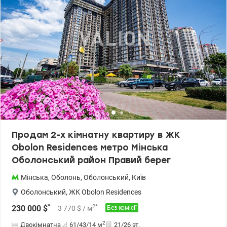
Продам 2-х кімнатну квартиру в ЖК
Obolon Residences метро Мінська
Оболонський район Правий берег
Мінська
,
Оболонь
,
Оболонський
,
Київ
Оболонський
,
ЖК Obolon Residences
*
2
*
230 000
$
3 770
$
/ м
Без комісії
2
Двокімнатна
61/43/14
м
21/26 эт.