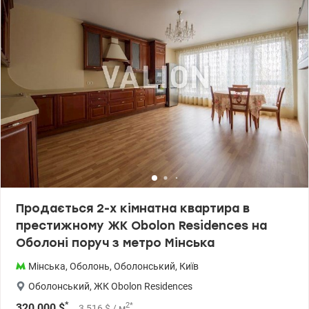
Встановлені металопластикові вікна. Зручне планування: -
Довгий коридор - Кухня з виходом на балкон, з якого
відкривається гарний вид на місто. - Велика кімната з виходом
на лоджію - Спальна кімната - Ванна та санвузол окремі. У
квартирі: двозонний лічильник електроенергії (день/ніч), нові
лічильники на воду, частково замінена сантехніка Усі меблі та
техніка що на фото залишаються. Поруч з будинком є зупинка
громадського транспорту, до метро Героїв Дніпра або Мінська
близько 10 хвилин транспортом. У радіусі 500 м: магазини
аптеки лікарня школи та дитячі садочки. По вихідних поруч
проходить виїзний ярмарок. Недалеко знаходиться озеро
Міністерка (близько 1 км) — гарне місце для відпочинку влітку.
Ціна: 81000 у.о. моб. 0664863383 Тетяна Valion.ua/1142956
Продається 2-х кімнатна квартира в
престижному ЖК Obolon Residences на
Оболоні поруч з метро Мінська
Мінська
,
Оболонь
,
Оболонський
,
Київ
Оболонський
,
ЖК Obolon Residences
*
2
*
320 000
$
3 516
$
/ м