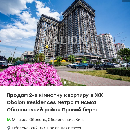
дворівневий підземний паркінг, який є надійним укриттям
(зв'язок, вентиляція, ліфт). Інфраструктура рівня 5-ти зіркового
готелю. Власники мають ексклюзивний безкоштовний доступ
до внутрішніх сервісів: Roof-lounge: Лаунж-зона на даху з джакузі
та панорамним виглядом. Sport&Leisure: Сучасний фітнес-центр,
власний кінотеатр та дитяча кімната. Business& Service:
Конференц-зал, пральня та професійний консьєрж-сервіс 24/7.
Obolon Residences - це не просто нерухомість, це закрита
екосистема для комфортного життя за будь-яких умов Ціна:
230000 у.о. Валентина 0977893310 valion.ua/1152847
Продам 2-х кімнатну квартиру в ЖК
Obolon Residences метро Мінська
Оболонський район Правий берег
Мінська
,
Оболонь
,
Оболонський
,
Київ
Оболонський
,
ЖК Obolon Residences