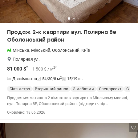
виглядом. Sport&Leisure: Сучасний фітнес-центр, власний
кінотеатр та дитяча кімната. Business& Service: Конференц-зал,
пральня та професійний консьєрж-сервіс 24/7. Obolon
Residences - це не просто нерухомість, це закрита екосистема
для комфортного життя за будь-яких умов Ціна: 230000 у.о.
Продаж 2-к квартири вул. Полярна 8е
Валентина 0977893310 valion.ua/1152844
Оболонський район
Мінська
,
Мінський
,
Оболонський
,
Київ
Полярная ул.
*
2
*
81 000
$
1 500
$
/ м
2
Двокімнатна
54/30/8
м
15/19 эт.
Біля метро
Вторинний ринок
З меблями
Спецпроект
С рем
Продається затишна 2-кімнатна квартира на Мінському масиві,
вул. Полярна 8Е, Оболонський район. (підходить під
держпрограми) Квартира розташована на 15 поверсі 19-
Оновлено: 18.06.2026
поверхового будинку. Будинок має доглянутий під’їзд,
встановлено три нові ліфти (один пасажирський і два вантажні),
є консьєрж. Квартира світла та дуже тепла. Завдяки товстим та
утепленим стінам взимку тепло, а влітку не спекотно.