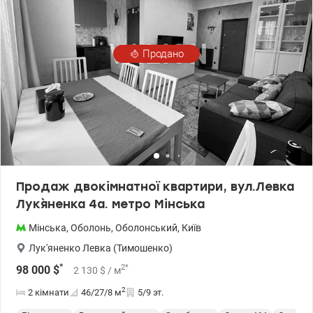
резервного живлення) - раціональне планування (кухня
поєднана з вітальнею, гардеробна кімната) - чарівний вид з
вікон на парк і набережну - потужна система резервоного
живлення (у разі відключення світла працює вся техніка) - тепла
Продано
підлога І, безперечно, будинок розташований в одній з
найкомфортніших локацій Києва, бо поруч: - Оболонська
набережна - парк Казка - парк Наталка. - ст.м. Мінська - зони
релаксу й відпочинку - супермаркети - ТРЦ Dream Berry - Dream
Yellow - школи - дитячі садки - ресторани й кафе - медичні
центри - спортвні зали й фітнес-клуби - спортивні й дитячі
майданчики, - магазини - ринки - банки. Будь-які послуги для
населення, магазини усіх напрямків Ви знайдете на проспектах
Івасюка, Оболонському, навколо ст.м. Мінська, Оболонь, Героїв
Дніпра. Все готове до угоди. valion.ua/1137191
Продаж двокімнатної квартири, вул.Левка
Лук`яненка 4а. метро Мінська
Мінська
,
Оболонь
,
Оболонський
,
Київ
Лук'яненко Левка (Тимошенко)
*
2
*
98 000
$
2 130
$
/ м
2
2 кімнати
46/27/8
м
5/9 эт.