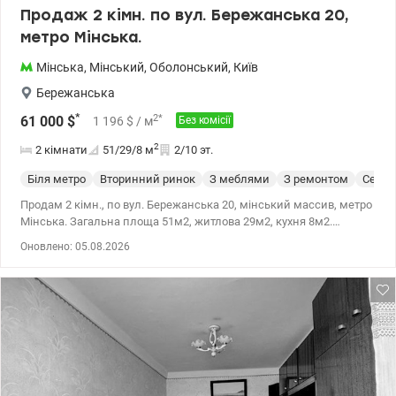
Продаж 2 кімн. по вул. Бережанська 20,
метро Мінська.
Мінська
,
Мінський
,
Оболонський
,
Київ
Бережанська
*
2
*
61 000
$
1 196
$
/ м
Без комісії
2
2 кімнати
51/29/8
м
2/10 эт.
Біля метро
Вторинний ринок
З меблями
З ремонтом
Cерия
Продам 2 кімн., по вул. Бережанська 20, мінський массив, метро
Мінська. Загальна площа 51м2, житлова 29м2, кухня 8м2.
Квартира знаходиться на 2 поверсі 10 поверхового будинку . Рік
Оновлено: 05.08.2026
забудови 1989 . Утепленна панель. Квартира в жилому стані.
Великий балкон на 2 кімнати( засклений ). Вікна на балконі
замінені на металопластикові. Залишаеться бойлер, пральна
машина, меблі на кухні і в кімнаті. Вбудинку охайний підізд.
Поруч парк. Є багато місць для паркування авто. У дворі
сучасний дитячий майданчик.Поруч дитячий садок. Метро
Мінська , Героів Дніпра 15 хвилин на транспорті. Ціна: 63000 у.о
моб. 0664863383 Тетяна. valion.ua/1133865