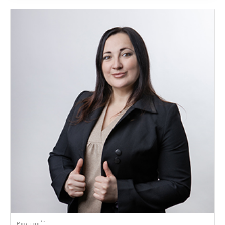
**
Рієлтор