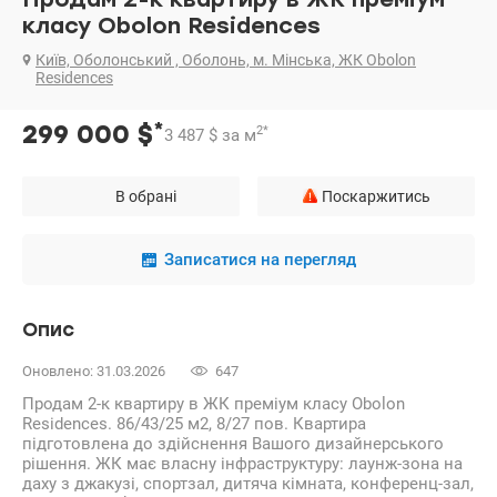
класу Obolon Residences
Київ, Оболонський , Оболонь, м. Мінська, ЖК Obolon
Residences
*
299 000
$
2
*
3 487
$
за м
В обрані
Поскаржитись
Записатися на перегляд
Опис
Оновлено: 31.03.2026
647
Продам 2-к квартиру в ЖК преміум класу Obolon
Residences. 86/43/25 м2, 8/27 пов. Квартира
підготовлена ​​до здійснення Вашого дизайнерського
рішення. ЖК має власну інфраструктуру: лаунж-зона на
даху з джакузі, спортзал, дитяча кімната, конференц-зал,