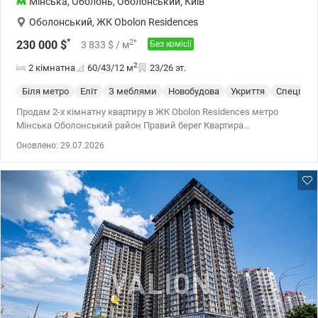
Мінська
,
Оболонь
,
Оболонський
,
Київ
Оболонський
,
ЖК Obolon Residences
*
2
*
230 000
$
3 833
$
/ м
Без комісії
2
2 кімнатна
60/43/12
м
23/26 эт.
Біля метро
Еліт
З меблями
Новобудова
Укриття
Спецпрое
Продам 2-х кімнатну квартиру в ЖК Obolon Residences метро
Мінська Оболонський район Правий берег Квартира
знаходиться на 23 поверсі 26-х поверхового будинку, загальною
Оновлено: 29.07.2026
площею 60м2, кухня та окремі 2 спальні. Квартира оснащена
екологічними матеріалами преміум якості, кондиціонери,
пральна та сушильна машина, бойлер. Функціональне
планування включає кухню з вбудованими меблями, окремі дві
закриті спальні з гардеробною кімнатою, місткий санвузол з
душевою кабіною. Якість ремонту відповідає статусу будинку.
Квартира в одному з найбільш найбільш преміальномих
комплексівд Києва ЖК Obolon Residences. Повна автономність.
Потужна система генераторів підтримує роботу ліфтів,
водопостачання та освітлення. Власна котельня гарантує
незалежність від міських мереж. Безпека. Цілодобова охорона,
дворівневий підземний паркінг, який є надійним укриттям
(зв'язок, вентиляція, ліфт). Інфраструктура рівня 5-ти зіркового