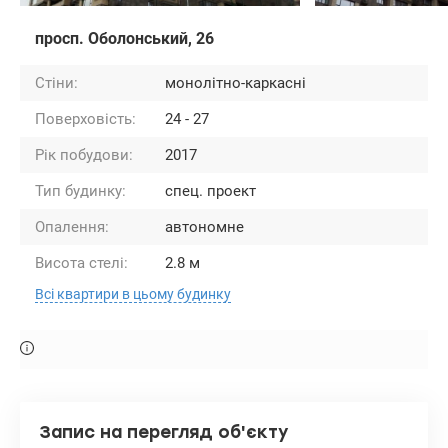
просп. Оболонський, 26
Стіни:
монолітно-каркасні
Поверховість:
24 - 27
Рік побудови:
2017
Тип будинку:
спец. проект
Опалення:
автономне
Висота стелі:
2.8 м
Всі квартири в цьому будинку
Запис на перегляд об'єкту