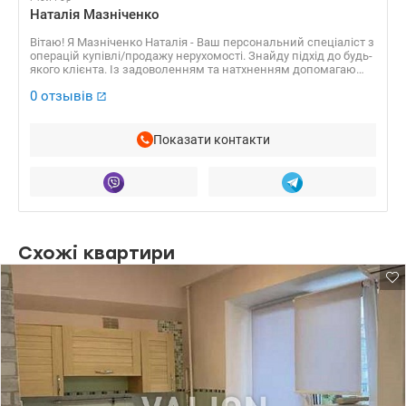
Наталія Мазніченко
Вітаю! Я Мазніченко Наталія - Ваш персональний спеціаліст з
операцій купівлі/продажу нерухомості. Знайду підхід до будь-
якого клієнта. Із задоволенням та натхненням допомагаю
вирішити навіть складні завдання з продажу та придбання
0 отзывів
нерухомості, що дозволяє отримати оптимальне рішення,
заощадити Вам час, емоційні, фізичні та матеріальні ресурси
й отримати відмінний результат.
Показати контакти
Схожі квартири