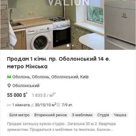
Продам 1 кімн. пр. Оболонський 14 е.
метро Мінська
Оболонь
,
Оболонь
,
Оболонський
,
Київ
Оболонський
*
2
*
55 000
$
1 833
$
/ м
2
1 кімната
30/15/10
м
7/9 эт.
Біля метро
Вторинний ринок
З меблями
Студія
Чешка
С 
Продам затишну кухню-студію . Загальна 30 м 2. Квартира
зремонтом. Продаэться з меблями та технІкою. Балкон
засклений. Газ . Метро 3 хвилини. Ціна.55000 у.о. моб,