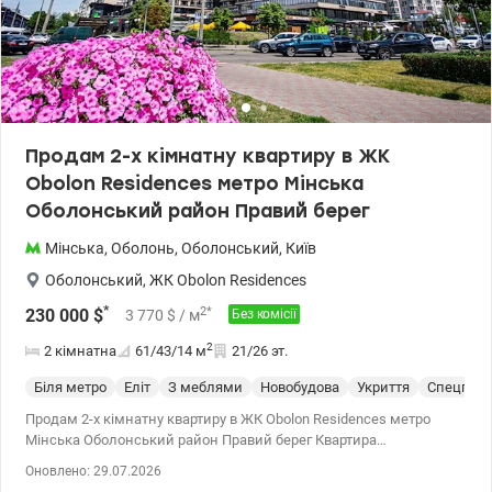
готелю. Власники мають ексклюзивний безкоштовний доступ
до внутрішніх сервісів: Roof-lounge: Лаунж-зона на даху з джакузі
та панорамним виглядом. Sport&Leisure: Сучасний фітнес-центр,
власний кінотеатр та дитяча кімната. Business& Service:
Конференц-зал, пральня та професійний консьєрж-сервіс 24/7.
Obolon Residences - це не просто нерухомість, це закрита
екосистема для комфортного життя за будь-яких умов Ціна:
Продам 2-х кімнатну квартиру в ЖК
230000 у.о. Валентина 0977893310 valion.ua/1152847
Obolon Residences метро Мінська
Оболонський район Правий берег
Мінська
,
Оболонь
,
Оболонський
,
Київ
Оболонський
,
ЖК Obolon Residences
*
2
*
230 000
$
3 770
$
/ м
Без комісії
2
2 кімнатна
61/43/14
м
21/26 эт.
Біля метро
Еліт
З меблями
Новобудова
Укриття
Спецпрое
Продам 2-х кімнатну квартиру в ЖК Obolon Residences метро
Мінська Оболонський район Правий берег Квартира
знаходиться на 21 поверсі 26-х поверхового будинку, загальною
Оновлено: 29.07.2026
площею 61м2, кухня та окремі 2 спальні. Квартира оснащена