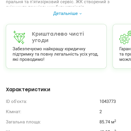
пральня та п’ятизірковий сервіс. ЖК створений з
якісних та преміальних будматеріалів.
ЖК обладнаний автономною насосною станцією,
Детальніше
лічильниками гарячої та холодної води, вбудованою
системою фільтрації та мінералізації води, автономною
газовою котельнею, системою протипожежної безпеки.
У ЖК встановлена ​​інтелектуальна система управління
Кришталево чисті
ліфтами, функціонує консьєрж-сервіс та цілодобова
угоди
охорона!
Забезпечуємо найкращу юридичну
Гара
Ціна 299 000 у.о.
підтримку та повну легальність усіх угод,
та пр
++380502138771, +380954905411 Наталия
які проводимо!
можл
www.valion.ua/1043773
Характеристики
ID об'єкта:
1043773
Кімнат:
2
2
Загальна площа:
85.74 м