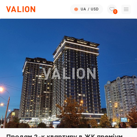
UA
/
USD
0
Продам 2-к квартиру в ЖК преміум