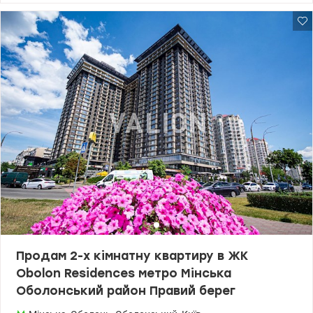
балкони, один із них засклений. Опалення центральне.
Встановлено лічильники на воду та електрику. У квартирі
залишається меблі та побутова техніка: телевізор, холодильник,
пральна машина, витяжка, кондиціонер. Прекрасне
розташування та транспортне сполучення: метро Оболонь у
пішій доступності 2 хвилини, поряд ТРЦ DREAM TOWN,
супермаркети Сільпо та Велмарт, ринки, дитячі садки та школи,
поліклініка та аптеки, банки та пошта, велике паркування.
Поблизу Оболонська набережна зі зручною зоною відпочинку та
чудовий парк Наталка з дитячими та спортивними
майданчиками, велодоріжками та виходом на берег Днепра.
ціна 65000 у.о. 050-590-03-30 Валентин Valion. ua/1153483
Продам 2-х кімнатну квартиру в ЖК
Obolon Residences метро Мінська
Оболонський район Правий берег