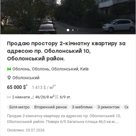
комісії для покупця 050-984-75-83 Леся valion.ua/1154173
Продаю простору 2-кімнатну квартиру за
адресою пр. Оболонський 10,
Оболонський район.
Оболонь
,
Оболонь
,
Оболонський
,
Київ
Оболонський
*
2
*
65 000
$
1 413
$
/ м
2
2 кімнати
46/26/8
м
6/9 эт.
Біля метро
Вторинний ринок
З меблями
З ремонтом
Cерия
Продам 2-кімнатну квартиру за адресою пр. Оболонський 10,
Оболонський район. Поверх 6/9 Загальна площа 46,0 кв.м.,
житлова 25,5 кв.м., кухня 7,6 кв.м. Стан квартири – житловий.
Оновлено: 29.07.2026
Планування кімнат роздільне. Вікна металопластикові Два