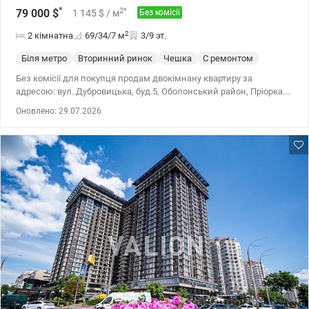
*
2
*
79 000
$
1 145
$
/ м
Без комісії
2
2 кімнатна
69/34/7
м
3/9 эт.
Біля метро
Вторинний ринок
Чешка
С ремонтом
Без комісії для покупця продам двокімнану квартиру за
адресою: вул. Дубровицька, буд.5, Оболонський район, Пріорка.
Розглядаємо безготівковий розрахунок. Ви неодмінно оціните
Оновлено: 29.07.2026
переваги квартири: - Загальна площа 69,4 кв.м, житлова площа -
33,7 кв.м - Просторі окремі кімнати - Комфортний третій поверх -
Газова плита - Кондиціонер - Охайне, доглянуте парадне - Новй
ліфт - Тихий затишний двір Поруч ЖК Паркове місто з
розвиненою інфраструктурою, школи, дитячі садочки, магазини.
До ст.м. Мінська, Оболонь - 15 хв маршруткою. Зупинка в 3 хв від
будинку. Запрошуємо на перегляд у зручний для Вас час. Ціна:
79000 у.о., тел.0506937454 Олена, valion.ua/1153225