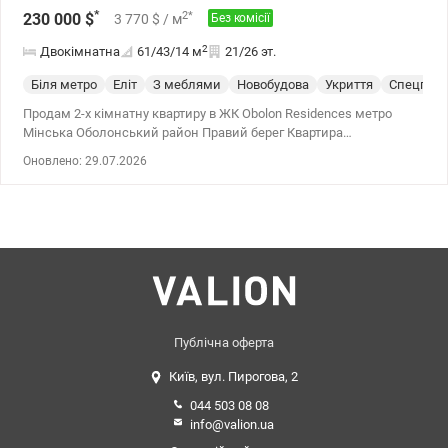
*
2
*
230 000
$
3 770
$
/ м
Без комісії
2
Двокімнатна
61/43/14
м
21/26 эт.
Біля метро
Еліт
З меблями
Новобудова
Укриття
Спецпрое
Продам 2-х кімнатну квартиру в ЖК Obolon Residences метро
Мінська Оболонський район Правий берег Квартира
знаходиться на 21 поверсі 26-х поверхового будинку, загальною
Оновлено: 29.07.2026
площею 61м2, кухня та окремі 2 спальні. Квартира оснащена
екологічними матеріалами преміум якості, кондиціонери,
пральна та сушильна машина, бойлер. Функціональне
планування включає кухню з вбудованими меблями, окремі дві
закриті спальні з гардеробною кімнатою, місткий санвузол з
душевою кабіною. Якість ремонту відповідає статусу будинку.
Квартира в одному з найбільш преміальних комплексів Києва
ЖК Obolon Residences. Повна автономність. Потужна система
генераторів підтримує роботу ліфтів, водопостачання та
освітлення. Власна котельня гарантує незалежність від міських
Публічна оферта
мереж. Безпека. Цілодобова охорона, дворівневий підземний
Київ, вул. Пирогова, 2
паркінг, який є надійним укриттям (зв'язок, вентиляція, ліфт).
Інфраструктура рівня 5-ти зіркового готелю. Власники мають
044 503 08 08
ексклюзивний безкоштовний доступ до внутрішніх сервісів:
info@valion.ua
Roof-lounge: Лаунж-зона на даху з джакузі та панорамним