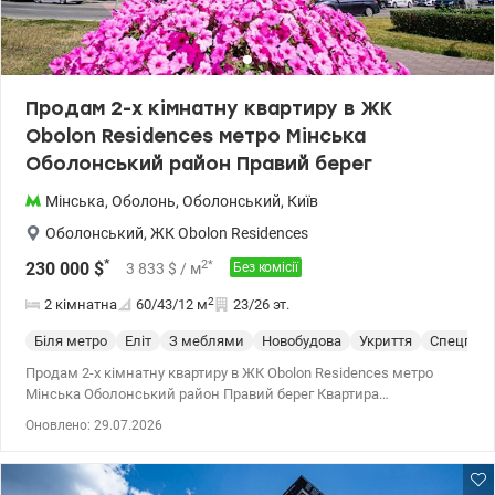
Продам 2-х кімнатну квартиру в ЖК
Obolon Residences метро Мінська
Оболонський район Правий берег
Мінська
,
Оболонь
,
Оболонський
,
Київ
Оболонський
,
ЖК Obolon Residences
*
2
*
230 000
$
3 833
$
/ м
Без комісії
2
2 кімнатна
60/43/12
м
23/26 эт.
Біля метро
Еліт
З меблями
Новобудова
Укриття
Спецпрое
Продам 2-х кімнатну квартиру в ЖК Obolon Residences метро
Мінська Оболонський район Правий берег Квартира
знаходиться на 23 поверсі 26-х поверхового будинку, загальною
Оновлено: 29.07.2026
площею 60м2, кухня та окремі 2 спальні. Квартира оснащена
екологічними матеріалами преміум якості, кондиціонери,
пральна та сушильна машина, бойлер. Функціональне