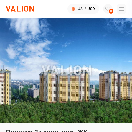
UA
/
USD
0
Продаж 2к квартири, ЖК