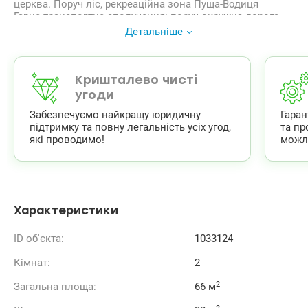
церква. Поруч ліс, рекреаційна зона Пуща-Водиця
Гарне транспортне сполучення: поруч окружна дорога,
кінцеві зупинки маршруток, автобусів.
Детальніше
Квартира розташована на 20 поверсі з 26. Загальна
площа 66 м кв, кімнати 17,45 і 14,85 м кв, кухня 10,64 м
кв, санвузол роздільний. Зручне, функціональне
планування, є балкон. Всі вікна виходять на південний
Кришталево чисті
захід, в сторону пл. Шевченка. Стан після будівельників,
угоди
на стінах чорнова штукатурка.
Забезпечуємо найкращу юридичну
Гара
044 200 10 80
підтримку та повну легальність усіх угод,
та пр
Valion.ua/1033124
які проводимо!
можл
Характеристики
ID об'єкта:
1033124
Кімнат:
2
2
Загальна площа:
66 м