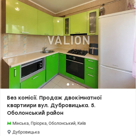
деревом. Меблі та техніка залишаються. В будинку газ,
лічильник на воду. Встановений бойлер. Біля будинку декілька
укриттів Розвинена інфрвструктура: школи, садочки, банки,
аптеки, кав'ярні, ТРЦ DREAM, Оболонська набережна. До метро
Мінська - 3 хв. пішки Ціна: 75000 у.о. Без комисії Телефон:
0507684400 Оксана valion.ua/1153859
Без комісії. Продаж двокімнатної
квартиири вул. Дубровицька. 5.
Оболонський район
Мінська
,
Пріорка
,
Оболонський
,
Київ
Дубровицька