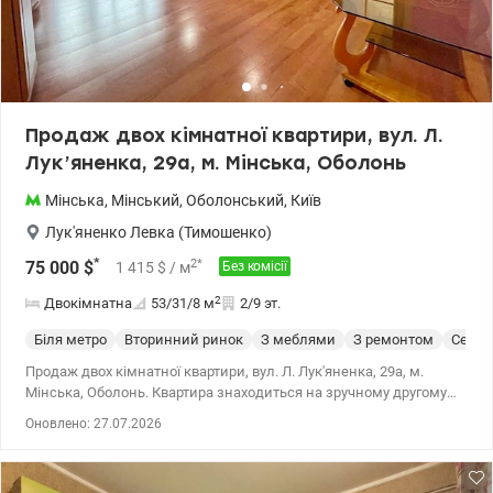
Продаж двох кімнатної квартири, вул. Л.
Лук’яненка, 29а, м. Мінська, Оболонь
Мінська
,
Мінський
,
Оболонський
,
Київ
Лук'яненко Левка (Тимошенко)
*
2
*
75 000
$
1 415
$
/ м
Без комісії
2
Двокімнатна
53/31/8
м
2/9 эт.
Біля метро
Вторинний ринок
З меблями
З ремонтом
Cерия
Продаж двох кімнатної квартири, вул. Л. Лук'яненка, 29а, м.
Мінська, Оболонь. Квартира знаходиться на зручному другому
поверсі дев'яти поверхового будинку. Загальна площа 53,2 кв.м,
Оновлено: 27.07.2026
житлова, 30,7 кв.м., кухня 7,5 кв.м. Квартира в житловому стані.
Встановлені металопластикові склопакети в кімнатах та на
кухні. Великий балкон з виходом з двох кімнат, засклений