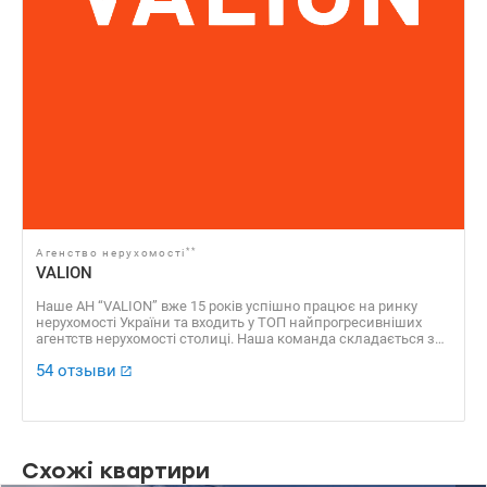
**
Агенство нерухомості
VALION
Наше АН “VALION” вже 15 років успішно працює на ринку
нерухомості України та входить у ТОП найпрогресивніших
агентств нерухомості столиці. Наша команда складається з
професійних агентів, які уклали сотні угод, які отримали
54 отзыви
безліч позитивних відгуків. Доказовою базою нашої
успішності є також численні нагороди, серед яких “ЗА
професіоналізм 2016”, “Найкращі ріелторські компанії України
2016”, “Найкращий Web ресурс ріелторської компанії 2016”, VІІ
Національний рейтинг “Найкращі ріелторські компанії 2013” ​​
та багато інших.
Схожі квартири