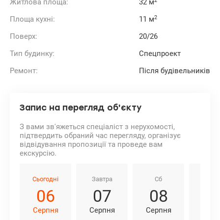
2
Житлова площа:
32 м
2
Площа кухні:
11 м
Поверх:
20/26
Тип будинку:
Спецпроект
Ремонт:
Після будівельників
Запис на перегляд об'єкту
З вами зв'яжеться спеціаліст з нерухомості,
підтвердить обраний час перегляду, організує
відвідування пропозиції та проведе вам
екскурсію.
Сьогодні
Завтра
Сб
Нд
06
07
08
0
Серпня
Серпня
Серпня
Серп