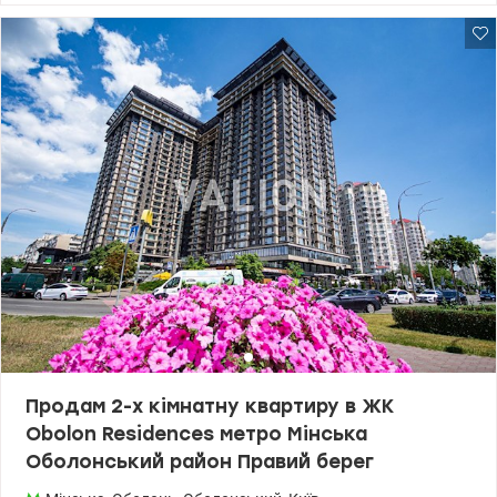
балкони, один із них засклений. Опалення центральне.
Встановлено лічильники на воду та електрику. У квартирі
залишається меблі та побутова техніка: телевізор, холодильник,
пральна машина, витяжка, кондиціонер. Прекрасне
розташування та транспортне сполучення: метро Оболонь у
пішій доступності 2 хвилини, поряд ТРЦ DREAM TOWN,
супермаркети Сільпо та Велмарт, ринки, дитячі садки та школи,
поліклініка та аптеки, банки та пошта, велике паркування.
Поблизу Оболонська набережна зі зручною зоною відпочинку та
чудовий парк Наталка з дитячими та спортивними
майданчиками, велодоріжками та виходом на берег Днепра.
ціна 65000 у.о. 050-590-03-30 Валентин Valion. ua/1153483
Продам 2-х кімнатну квартиру в ЖК
Obolon Residences метро Мінська
Оболонський район Правий берег