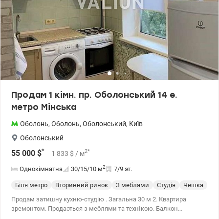
Продам 1 кімн. пр. Оболонський 14 е.
метро Мінська
Оболонь
,
Оболонь
,
Оболонський
,
Київ
Оболонський
*
2
*
55 000
$
1 833
$
/ м
2
Однокімнатна
30/15/10
м
7/9 эт.
Біля метро
Вторинний ринок
З меблями
Студія
Чешка
С 
Продам затишну кухню-студію . Загальна 30 м 2. Квартира
зремонтом. Продаэться з меблями та технІкою. Балкон
засклений. Газ . Метро 3 хвилини. Ціна.55000 у.о. моб,