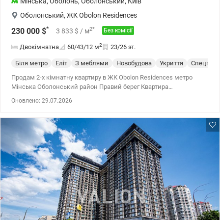
Мінська
,
Оболонь
,
Оболонський
,
Київ
Оболонський
,
ЖК Obolon Residences
*
2
*
230 000
$
3 833
$
/ м
Без комісії
2
Двокімнатна
60/43/12
м
23/26 эт.
Біля метро
Еліт
З меблями
Новобудова
Укриття
Спецпрое
Продам 2-х кімнатну квартиру в ЖК Obolon Residences метро
Мінська Оболонський район Правий берег Квартира
знаходиться на 23 поверсі 26-х поверхового будинку, загальною
Оновлено: 29.07.2026
площею 60м2, кухня та окремі 2 спальні. Квартира оснащена
екологічними матеріалами преміум якості, кондиціонери,
пральна та сушильна машина, бойлер. Функціональне
планування включає кухню з вбудованими меблями, окремі дві
закриті спальні з гардеробною кімнатою, місткий санвузол з
душевою кабіною. Якість ремонту відповідає статусу будинку.
Квартира в одному з найбільш найбільш преміальномих
комплексівд Києва ЖК Obolon Residences. Повна автономність.
Потужна система генераторів підтримує роботу ліфтів,
водопостачання та освітлення. Власна котельня гарантує
незалежність від міських мереж. Безпека. Цілодобова охорона,
дворівневий підземний паркінг, який є надійним укриттям
(зв'язок, вентиляція, ліфт). Інфраструктура рівня 5-ти зіркового