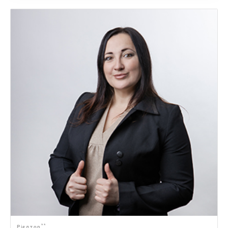
**
Рієлтор