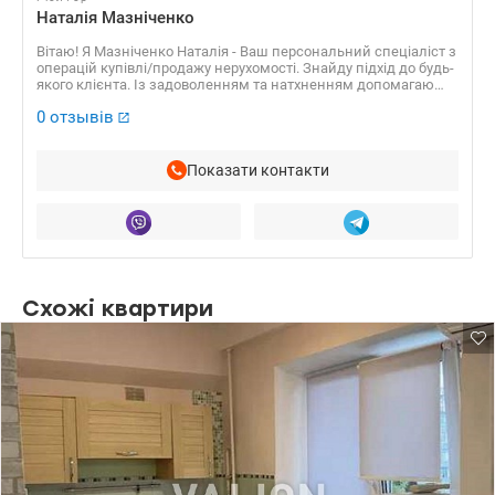
Наталія Мазніченко
Вітаю! Я Мазніченко Наталія - Ваш персональний спеціаліст з
операцій купівлі/продажу нерухомості. Знайду підхід до будь-
якого клієнта. Із задоволенням та натхненням допомагаю
вирішити навіть складні завдання з продажу та придбання
0 отзывів
нерухомості, що дозволяє отримати оптимальне рішення,
заощадити Вам час, емоційні, фізичні та матеріальні ресурси
й отримати відмінний результат.
Показати контакти
Схожі квартири