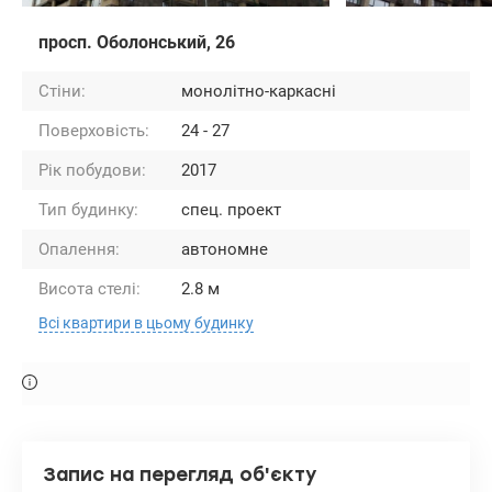
просп. Оболонський, 26
Стіни:
монолітно-каркасні
Поверховість:
24 - 27
Рік побудови:
2017
Тип будинку:
спец. проект
Опалення:
автономне
Висота стелі:
2.8 м
Всі квартири в цьому будинку
Запис на перегляд об'єкту