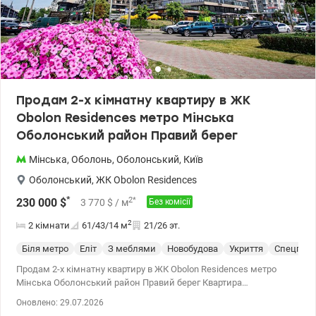
готелю. Власники мають ексклюзивний безкоштовний доступ
до внутрішніх сервісів: Roof-lounge: Лаунж-зона на даху з джакузі
та панорамним виглядом. Sport&Leisure: Сучасний фітнес-центр,
власний кінотеатр та дитяча кімната. Business& Service:
Конференц-зал, пральня та професійний консьєрж-сервіс 24/7.
Obolon Residences - це не просто нерухомість, це закрита
екосистема для комфортного життя за будь-яких умов Ціна:
Продам 2-х кімнатну квартиру в ЖК
230000 у.о. Валентина 0977893310 valion.ua/1152847
Obolon Residences метро Мінська
Оболонський район Правий берег
Мінська
,
Оболонь
,
Оболонський
,
Київ
Оболонський
,
ЖК Obolon Residences
*
2
*
230 000
$
3 770
$
/ м
Без комісії
2
2 кімнати
61/43/14
м
21/26 эт.
Біля метро
Еліт
З меблями
Новобудова
Укриття
Спецпрое
Продам 2-х кімнатну квартиру в ЖК Obolon Residences метро
Мінська Оболонський район Правий берег Квартира
знаходиться на 21 поверсі 26-х поверхового будинку, загальною
Оновлено: 29.07.2026
площею 61м2, кухня та окремі 2 спальні. Квартира оснащена