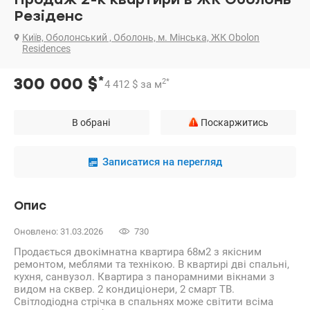
Резіденс
Київ, Оболонський , Оболонь, м. Мінська, ЖК Obolon
Residences
*
300 000
$
2
*
4 412
$
за м
В обрані
Поскаржитись
Записатися на перегляд
Опис
Оновлено: 31.03.2026
730
Продається двокімнатна квартира 68м2 з якісним
ремонтом, меблями та технікою. В квартирі дві спальні,
кухня, санвузол. Квартира з панорамними вікнами з
видом на сквер. 2 кондиціонери, 2 смарт ТВ.
Світлодіодна стрічка в спальнях може світити всіма