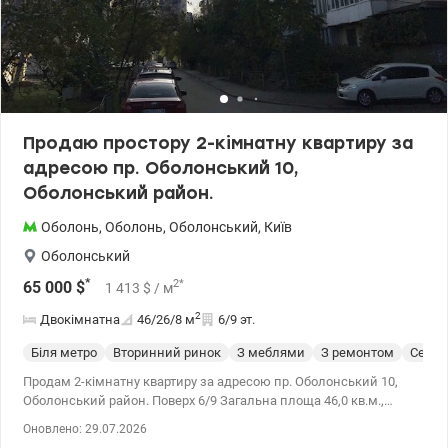
комісії для покупця 050-984-75-83 Леся valion.ua/1154173
Продаю простору 2-кімнатну квартиру за
адресою пр. Оболонський 10,
Оболонський район.
Оболонь
,
Оболонь
,
Оболонський
,
Київ
Оболонський
*
2
*
65 000
$
1 413
$
/ м
2
Двокімнатна
46/26/8
м
6/9 эт.
Біля метро
Вторинний ринок
З меблями
З ремонтом
Cерия
Продам 2-кімнатну квартиру за адресою пр. Оболонський 10,
Оболонський район. Поверх 6/9 Загальна площа 46,0 кв.м.,
житлова 25,5 кв.м., кухня 7,6 кв.м. Стан квартири – житловий.
Оновлено: 29.07.2026
Планування кімнат роздільне. Вікна металопластикові Два