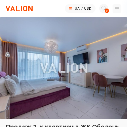
UA
/
USD
0
Продаж 2-к квартири в ЖК Оболонь