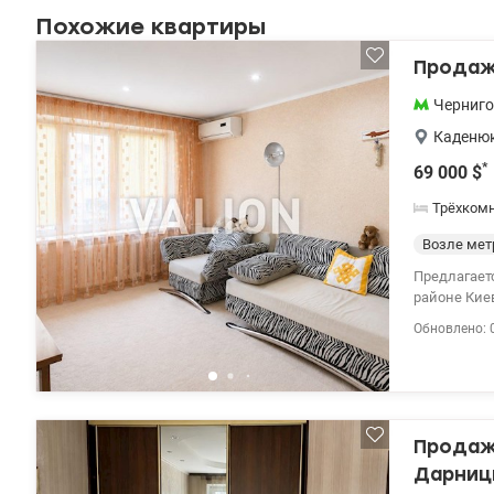
Похожие квартиры
Продажа
Черниго
Каденюк
*
69 000
$
Трёхком
Возле мет
Предлагает
районе Киева. Хар
Функционал
Обновлено: 
магистрале
пешком до 
Инфраструк
аптеки, бан
комиссии Мо
Продажа
Дарниц