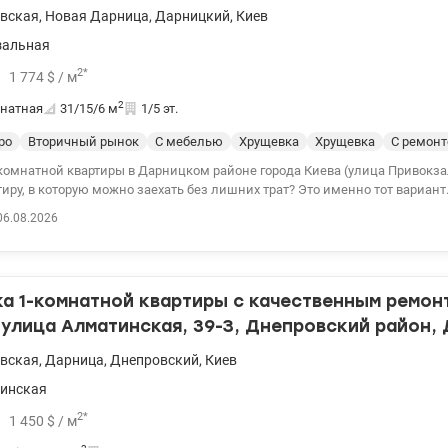
вская
,
Новая Дарница
,
Дарницкий
,
Киев
зальная
2
*
1 774
$
/ м
2
натная
31/15/6
м
1/5 эт.
ро
Вторичный рынок
С мебелью
Хрущевка
Хрущевка
С ремон
комнатной квартиры в Дарницком районе города Киева (улица Привокза
иру, в которую можно заехать без лишних трат? Это именно тот вариант
 хорошем жилом состоянии в кирпичном доме. Полностью укомплектов
06.08.2026
никой – отлично подойдет как для собственного проживания, так и для 
ва квартиры: - кирпичный дом (теплый зимой, холодный летом); - хор
- централизованное отопление; - бойлер – горячая вода круглый год; - 
 кондиционер в кухне; - мебель в комнате; - ниша в прихожей; - холодильн
а 1-комнатной квартиры с качественным ремон
яжка; – скоростной интернет. Локация, которая экономит ваше время. 
: - парк Партизанской славы и парк Таращанец; - Дворец культуры Дарн
улица Алматинская, 39-З, Днепровский район,
ожная станция Дарница; - школы, детские сады, поликлиника; - суперм
вская, ДВРЗ
вская
,
Дарница
,
Днепровский
,
Киев
аркет; - продуктовый и вещевой рынок; - кафе, магазины, Новая почта, у
сы. - метро Бориспольская, Вырлица и Харьковская – около 15 -20
инская
ственным транспортом. Удачное сочетание уюта, развитой инфраструкт
го сообщения. Квартира находится в собственности более 3 лет, поэтом
2
*
1 450
$
/ м
вает уплату налогов. Цена – 55 000 y.е. Комиссия 5% 096 644 99 34 – Ю