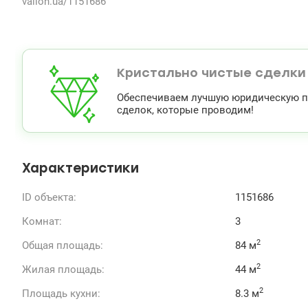
valion.ua/1151686
Кристально чистые сделки
Обеспечиваем лучшую юридическую по
сделок, которые проводим!
Характеристики
ID объекта:
1151686
Комнат:
3
2
Общая площадь:
84 м
2
Жилая площадь:
44 м
2
Площадь кухни:
8.3 м