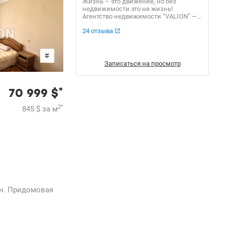
Жизнь – это движение, но без
недвижимости это не жизнь!
Агентство недвижимости “VALION” —
команда профессионалов, которая
24 отзыва
всегда поможет в поиске отличного
варианта для решения жилищного
вопроса, а также продаст Вашу
недвижимость по самой выгодной
стоимости! Наше АН “VALION” уже 15
Записаться на просмотр
лет успешно работает на рынке
недвижимости Украины и входит в
ТОП самых прогрессивных агентств
*
70 999
$
недвижимости столицы. Наша
команда состоит из
профессиональных агентов,
2
*
845
$
за м
заключивших сотни сделок, которые
получили множество положительных
отзывов. Доказательной базой нашей
успешности являются также
многочисленные награды, среди
которых “ЗА профессионализм 2016”,
“Лучшие риэлторские компании
Украины 2016”, “Лучший Web ресурс
риэлторской компании 2016”, VІІ
Национальный рейтинг “Лучшие
ен. Придомовая
риэлторские компании 2013” и
многие другие.