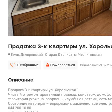
Продажа 3-к квартиры ул. Хорольс
Киев, Днепровский , Старая Дарница, м. Черниговская
В избранные
Пожаловаться
Обновлено: 29.07.20
Описание
Продажа 3-к квартиры ул. Хорольская 1.
Чистый отремонтированный подъезд, консьерж, домофон
территория ухожена, взорваны клумбы с цветами, есть м
Состояние квартиры – евроремонт, заменено все электри
044 200 10 80