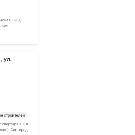
ская, 39-З,
счет,
сположена на 10
й вариант как
и кондиционер —
рная прихожая,
фтами. Подъезд
 ул.
парк, озеро,
фе,
орта. Остановки
Дарницкая
и лично ощутить
е строителей
кая), Соцгород,