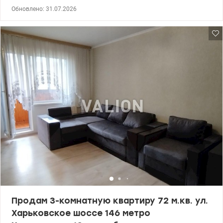
ремонтом, на две стороны дома, не угловая. Ремонт
Обновлено: 31.07.2026
производился для себя из хороших материалов. Вся мебель и
техника остаются новым владельцам. В доме два лифта, тамбур
на две квартиры, который закрывается. Возле дома есть
отличная сказочная детская площадка, сделанная
владельцами дома собственноручно. Неподалеку находится
озеро. Удобная локация, есть вся необходимая инфраструктура,
остановка общественного транспорта. Квартира свободна и
полностью готова к проживанию. Только наличные деньги.
Цена 78 500 у.е. Марина 0505077158 valion.ua /1151734
Продам 3-комнатную квартиру 72 м.кв. ул.
Харьковское шоссе 146 метро