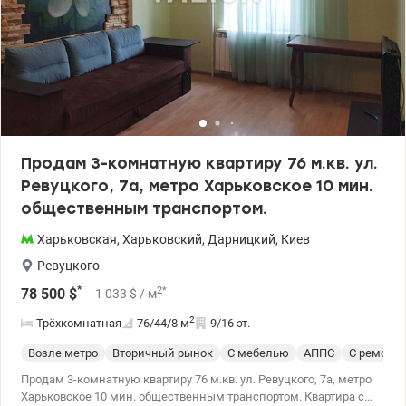
0976449950,Наталья, valion.ua/1152383
Продам 3-комнатную квартиру 76 м.кв. ул.
Ревуцкого, 7а, метро Харьковское 10 мин.
общественным транспортом.
Харьковская
,
Харьковский
,
Дарницкий
,
Киев
Ревуцкого
*
2
*
78 500
$
1 033
$
/ м
2
Трёхкомнатная
76/44/8
м
9/16 эт.
Возле метро
Вторичный рынок
С мебелью
АППС
С ремонт
Продам 3-комнатную квартиру 76 м.кв. ул. Ревуцкого, 7а, метро
Харьковское 10 мин. общественным транспортом. Квартира с