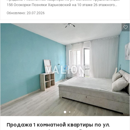
15б Осокорки Позняки Харьковский на 10 этаже 26 этажного
дома в Дарницком районе. Общая площадь 45кв.м.,жилая
Обновлено: 20.07.2026
площадь 15кв.м., площадь кухни 15кв.м. Квартира продается с
мебелью и техникой. В доме есть инвертор для бесперебойной
работы лифта и водоснабжения. Рассматриваем продажу по
государственным программам. Цена 85000у.е., 0976449950,
Наталья, valion.ua/1154126
Продажа 1 комнатной квартиры по ул.