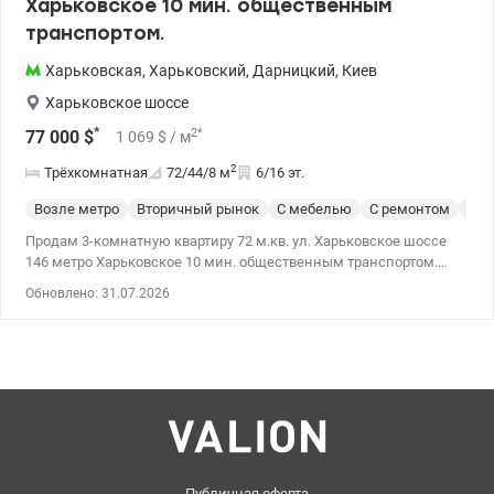
Харьковское 10 мин. общественным
транспортом.
Харьковская
,
Харьковский
,
Дарницкий
,
Киев
Харьковское шоссе
*
2
*
77 000
$
1 069
$
/ м
2
Трёхкомнатная
72/44/8
м
6/16 эт.
Возле метро
Вторичный рынок
С мебелью
С ремонтом
Сер
Продам 3-комнатную квартиру 72 м.кв. ул. Харьковское шоссе
146 метро Харьковское 10 мин. общественным транспортом.
Квартира на две стороны дома, не угловая, очень теплая, с
Обновлено: 31.07.2026
отдельными комнатами и санузлом. Отличная планировка:
большой холл, все двери из натурального массива – дубовые,
на полу ламинат, окна поменяны. Вся мебель и техника
остаются новым владельцам. Лоджии обшиты деревом. В доме
два лифта, закрывающийся тамбур - на две квартиры. Удобная
локация, есть необходимая инфраструктура. Квартира свободна
и полностью готова к проживанию. Только наличные деньги.
Цена 77 000 у.е. Марина 0505077158 Valion.ua /1151352
Публичная оферта