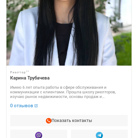
**
Риэлтор
Карина Трубачева
Имею 6 лет опыта работы в сфере обслуживания и
коммуникации с клиентами. Прошла школу риелторов,
изучаю рынок недвижимости, основы продаж и
сопровождения сделок. Ответственная, коммуникабельная,
0 отзывов
быстро обучаюсь и умею находить подход к людям.
Показать контакты