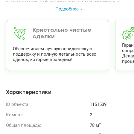
жилые комнаты общей площадью 40 м², просторную
кухню, удобную прихожую и дополнительные места для
Подробнее
хранения.
Квартира находится в хорошем жилом состоянии.
Полностью укомплектована необходимой мебелью и
бытовой техникой.
Кристально чистые
Дом расположен в уютном районе с развитой
сделки
инфраструктурой. Рядом находятся
Гара
супермаркеты,школы, детские сады, аптеки, кафе, зоны
Обеспечиваем лучшую юридическую
сопр
отдыха и удобная транспортная развязка.
поддержку и полную легальность всех
Дела
Цена 80000у.е.
сделок, которые проводим!
проце
Карина 0936611327
valion.ua/1151539
Характеристики
ID объекта:
1151539
Комнат:
2
2
Общая площадь:
78 м