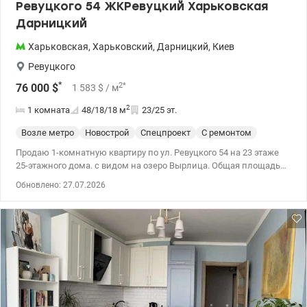
Ревуцкого 54 ЖКРевуцкий Харьковская
Дарницкий
Харьковская
,
Харьковский
,
Дарницкий
,
Киев
Ревуцкого
*
2
*
76 000
$
1 583
$
/ м
2
1 комната
48/18/18
м
23/25 эт.
Возле метро
Новострой
Спецпроект
С ремонтом
Продаю 1-комнатную квартиру по ул. Ревуцкого 54 на 23 этаже
25-этажного дома. с видом на озеро Вырлица. Общая площадь
48,11 кв. м., жилая площадь –17,70 кв.м, площадь кухны –17,58
Обновлено: 27.07.2026
кв.м. В доме собственная газовая котельная, установлен
генератор, благодаря чему автономно работает лифт, есть вода,
отопление. В квартире есть счетчики воды, тепла и
электроэнергии, стиральная машина без мебели. Право
собственности больше 3-х лет, никто не прописан, никто не
проживает. Рассматриваем государственные программы. Цена
76000у.е., 0976449950 Наталья, valion.ua/1154643