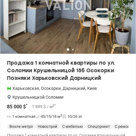
Продажа 1 комнатной квартиры по ул.
Соломии Крушельницой 15б Осокорки
Позняки Харьковский Дарницкий
Харьковская
,
Осокорки
,
Дарницкий
,
Киев
Крушельницкой Соломии
*
2
*
85 000
$
1 889
$
/ м
2
1 комнатная
45/15/18
м
10/26 эт.
Возле метро
Новострой
С мебелью
Спецпроект
С ремонто
Продажа 1 комнатной квартиры по ул. Соломии Крушельницой