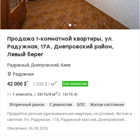
Продажа 1-комнатной квартиры, ул.
Радужная, 17А, Днепровский район,
Левый берег
Радужный
,
Днепровский
,
Киев
Радужная
*
2
*
42 000
$
1 235
$
/ м
Без комиссии
2
1 комната
34/16/8
м
16/16 эт.
Вторичный рынок
С ремонтом
БПС
Жилое состояние
Продаётся уютная однокомнатная квартира, не угловая, тёплая и
светлая. Ул. Радужная, 17А, Радужный массив, Днепровский
район Метро Левобережная, Дарница, Черниговская, Почайна
Обновлено: 06.08.2026
Без комиссии для покупателя. Рассматриваем все формы
оплаты, в том числе безналичный расчёт и государственные