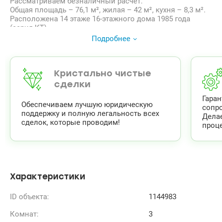
Рассматриваем безналичный расчет.
Общая площадь – 76,1 м², жилая – 42 м², кухня – 8,3 м².
Расположена 14 этаже 16-этажного дома 1985 года
(серия КТ).
Три отдельные комнаты, просторная кухня, прихожая,
Подробнее
раздельный санузел, кладовая, а также балкон с
панорамным видом.
Установленные металлопластиковые окна, квартира
нуждается в минимальном косметическом обновлении.
Кристально чистые
Аккуратный подъезд, осбб. Отопление центральное.
сделки
Озеро Радужное – несколько минут пешком до пляжа и
Гара
живописной набережной для прогулок и отдыха.
Обеспечиваем лучшую юридическую
сопр
Возле дома автобусная остановка. До м. Дарница, м.
поддержку и полную легальность всех
Дела
Левобережная — 15 мин. До городской электрички – 10
сделок, которые проводим!
проце
минут пешком.
Характеристики
ID объекта:
1144983
Комнат:
3