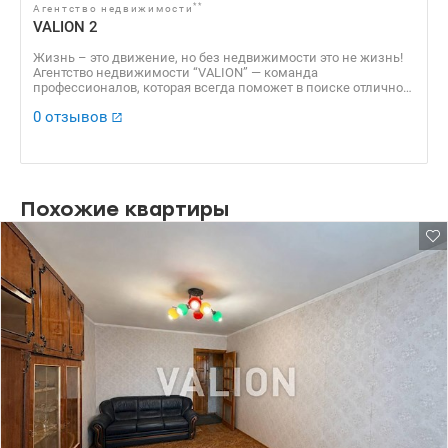
**
Агентство недвижимости
VALION 2
Жизнь – это движение, но без недвижимости это не жизнь!
Агентство недвижимости “VALION” — команда
профессионалов, которая всегда поможет в поиске отличного
варианта для решения жилищного вопроса, а также продаст
0 отзывов
Вашу недвижимость по самой выгодной стоимости!
Похожие квартиры