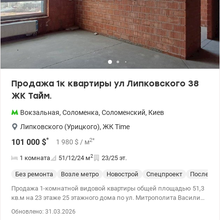
охрана, видеонаблюдение, система контроля доступа,
собственная сервисная компания. Есть подземный паркинг,
гостевые стоянки, детские и спортивные площадки, также
щеленые зоны отдыха. На первых этажах расположены
коммерческие помещения: продуктовые магазины, аптеки,
кафе, салоны красоты, отделения банков. Инфраструктура: • 5
мин пешком до метро Вокзальная • 10 мин в центр города •
Рядом детские сады, школы, фитнес-клубы • Удобная
транспортная развязка • Вблизи ТРЦ Ультрамарин, Планета
Продажа 1к квартиры ул Липковского 38
Кино, McDonald's Цена 130 000 у.е. Виктор 0935705384
ЖК Тайм.
valion.ua/1137685
Вокзальная
,
Соломенка
,
Соломенский
,
Киев
Липковского (Урицкого)
,
ЖК Time
*
2
*
101 000
$
1 980
$
/ м
2
1 комната
51/12/24
м
23/25 эт.
Без ремонта
Возле метро
Новострой
Спецпроект
После ст
Продажа 1-комнатной видовой квартиры общей площадью 51,3
кв.м на 23 этаже 25 этажного дома по ул. Митрополита Василия
Липковского, 38 в ЖК бизнес-класса Time Соломенский район.
Обновлено: 31.03.2026
Правильная и удобная планировка. ЖК Time: стильная