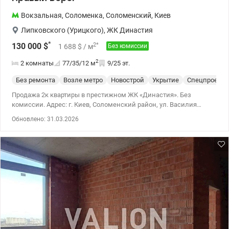
Вокзальная
,
Соломенка
,
Соломенский
,
Киев
Липковского (Урицкого)
,
ЖК Династия
*
2
*
130 000
$
1 688
$
/ м
Без комиссии
2
2 комнаты
77/35/12
м
9/25 эт.
Без ремонта
Возле метро
Новострой
Укрытие
Спецпроект
Продажа 2к квартиры в престижном ЖК «Династия». Без
комиссии. Адрес: г. Киев, Соломенский район, ул. Василия
Липковского, 37Г Правый берег Квартира расположена на 9
Обновлено: 31.03.2026
этаже 16-этажного монолитно-каркасного дома бизнес-класса.
(застройщик – Ковальская) Площадь квартиры: • Общая – 77 м² •
Жилая – 35 м² • Кухня – 12 м² • Высота потолков – 2.7 м
Планировка квартиры: • Просторная кухня с выходом на лоджию
• Две отдельные комнаты • Раздельный санузел • Просторный
коридор с возможностью обустройства гардероба • Две большие
лоджии (не застеклены) Квартира светлая и просторная, в
жилом состоянии, с возможностью реализовать
индивидуальный дизайнерский проект. О ЖК «Династия»:
Современный жилищный комплекс бизнес-класса,
построенный в 2018 году. Закрытая территория, круглосуточная