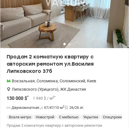
Продам 2 комнатную квартиру с
авторским ремонтом ул.Василия
Липковского 37б
Вокзальная
,
Соломенка
,
Соломенский
,
Киев
Липковского (Урицкого)
,
ЖК Династия
*
2
*
130 000
$
1 940
$
/ м
2
Двухкомнатная
67/47/10
м
26/26 эт.
Возле метро
Новострой
С мебелью
Укрытие
Спецпроект
Продам 2 комнатную квартиру с авторским ремонтом