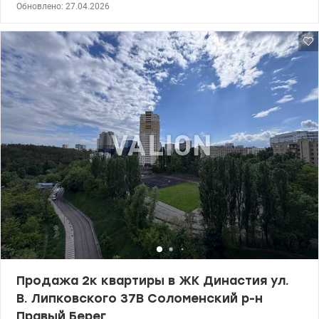
Обновлено: 27.04.2026
двустронняя, с красивым видом на город. Выполнен
качественный ремонт по авторскому проекту. Встроенная кухня,
бытовая техника., квартира полностью укомплектована
мебелью. Рациональная планировка: 3- спальни, кухня-
гостинная, два санузла, две застекленные лоджии. Закрытая
территория дома, видеонаблюдение, охрана, есть подземный
паркинг, У дома есть собственные солнечные батареи, есть
также генератор. Рядом есть вся необходимая инфрастуктура:
супермаркеты, салоны-красоты, школа и гимназия. Рядом в 5
минутах -Соломенская лесопарковая зона. 325 000 у.е Без
комиссии. Светлана, тел. 096-126-02-44. valion.ua/1143448
Продажа 2к квартиры в ЖК Династия ул.
В. Липковского 37В Соломенский р-н
Правый Берег