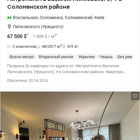
Соломенском районе
Вокзальная
,
Соломенка
,
Соломенский
,
Киев
Липковского (Урицкого)
*
2
*
67 500
$
1 406
$
/ м
2
2 комнатная
48/29/7
м
9/9 эт.
Возле метро
Вторичный рынок
Укрытие
Чешка
Без ремонт
Продажа 2к квартиры по адресу ул. Митрополита Василия
Липковского, (Урицкого), 9 в Соломенском районе. Квартира
расположена на 9 этаже 9-этажного дома (есть технический
Обновлено: 02.04.2026
этаж), расположена внутри дома, утеплена по всему периметру.
Эргономичное пространство, функциональное зонирование.
Планировка включает в себя раздельные комнаты. Общая
площадь – 47,5 кв.м., кухня – 7 кв.м, жилая – 29,4 кв.м. В
квартире начальная стадия ремонта (металлопластиковые
окна, медная проводка, утепленная, застеклена лоджия,
установлены счетчики воды и газа, частично заменены трубы).
Дом газифицирован. Несколько лет назад в доме был
произведен капитальный ремонт крыши. В доме ОСМД, есть
видеонаблюдение, аккуратная, ухоженная территория, чистый