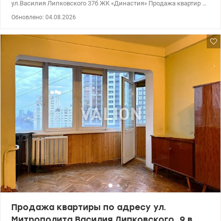
ул.Василия Липковского 37б ЖК «Династия» Продажа квартир с
авторским ремонтом и панорамным видом. Общая площадь –
Обновлено: 04.08.2026
67 м². Авторский ремонт. Продуманная планировка: кухня-
гостиная + отдельная спальня. Встроенная кухня премиум-
уровня (≈10 000$), бытовая техника Вся мебель изготовлена ​​на
заказ. Спальня с мебелью из Италии, выход на балкон.
Зонирование выполнено стеклянной дверью во французском
стиле. Есть отдельный гардероб. Теплый пол – по всей
квартире. ЖК закрытого типа, охрана, видеонаблюдение, кафе,
все рядом. улица Василия Липковского 37б Киев, Соломенский
район. 130000 у.е Светлана, тел. 096-126-02-44 valion.ua/1149426
Продажа квартиры по адресу ул.
Митрополита Василия Липковского, 9 в