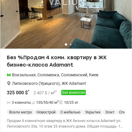
подъезд, новый лифт, обустроено укрытие. Во дворе есть
парковка авто. Квартира светлая и уютная, с великолепным
панорамным видом. Дом находится в 10 минутах ходьбы от
метро Вокзальная, рядом школа, детский сад, магазины,
прекрасно развитая инфраструктура. З воните для просмотров!
Цена 67 500 у.е. Марина 0937935908 valion.ua/1147944
Без %Продам 4 комн. квартиру в ЖК
бизнес-класса Adamant
Вокзальная
,
Соломенка
,
Соломенский
,
Киев
Липковского (Урицкого)
,
ЖК Adamant
*
2
*
325 000
$
2 407
$
/ м
Без комиссии
2
3 комнаты
135/55/40
м
10/25 эт.
Возле метро
Новострой
С мебелью
Укрытие
Элит
Спецпр
Продам 4 комнатную квартиру в ЖК бизнес-класса Adamant ул.
Липковского 33а. 10 этаж 25 этажного дома. Общая площадь- 135
кв.м, жилая 55 кв.м, кухня-гостинная -40 кв.м. Н-3 м. Квартира