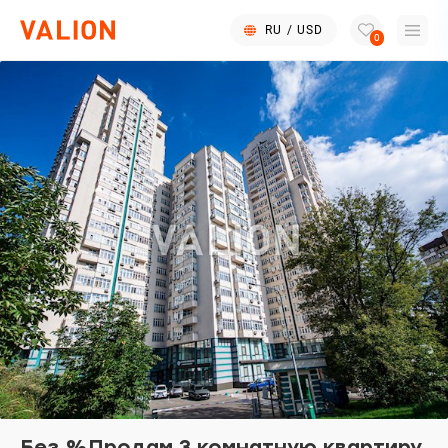
RU
/
USD
0
Без %Продам 3 комнатную квартиру