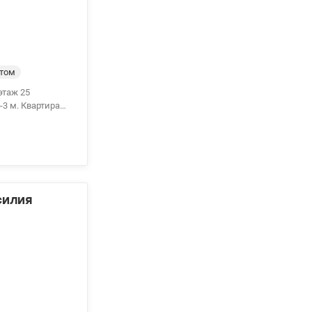
итая
.ua/1147944
нтом
-3 м. Квартира
скому проекту.
. Рациональная
ра:
ая лесопарковая
силия