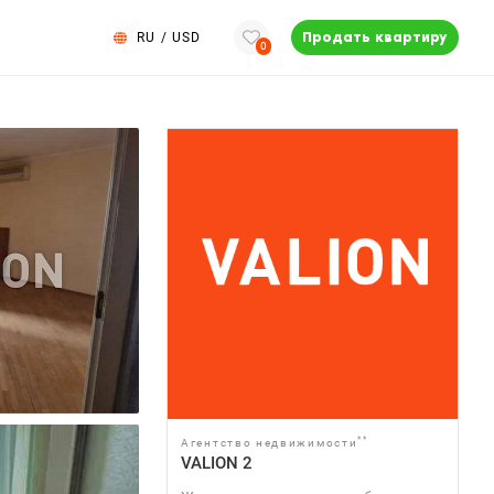
RU
/
USD
Продать квартиру
0
**
Агентство недвижимости
VALION 2