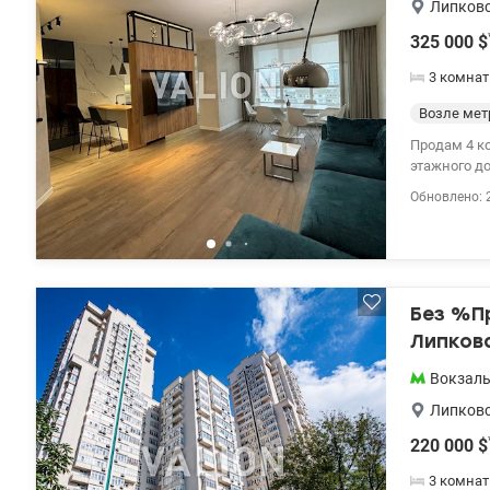
ходьбы от м
Липковс
инфраструкт
325 000
$
3 комна
Возле мет
Продам 4 ком
этажного до
двустроння
Обновлено: 
Встроенная
планировка: 
территория дом
солнечные б
супермарке
зона. 325 00
Без %П
Липков
Вокзал
Липковс
220 000
$
3 комнат