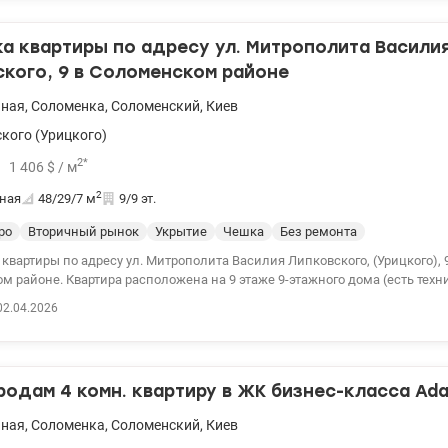
ардероб. Теплый пол – по всей квартире. ЖК закрытого типа, охрана,
е, кафе, все рядом. улица Василия Липковского 37б Киев, Соломенский район.
а квартиры по адресу ул. Митрополита Васили
130000 у.е Светлана, тел. 096-126-02-44 valion.ua/1149426
кого, 9 в Соломенском районе
ьная
,
Соломенка
,
Соломенский
,
Киев
кого (Урицкого)
2
*
1 406
$
/ м
2
ная
48/29/7
м
9/9 эт.
ро
Вторичный рынок
Укрытие
Чешка
Без ремонта
квартиры по адресу ул. Митрополита Василия Липковского, (Урицкого), 9
 районе. Квартира расположена на 9 этаже 9-этажного дома (есть техн
а внутри дома, утеплена по всему периметру. Эргономичное пространст
02.04.2026
ьное зонирование. Планировка включает в себя раздельные комнаты.
., кухня – 7 кв.м, жилая – 29,4 кв.м. В квартире начальная стадия ремонта
астиковые окна, медная проводка, утепленная, застеклена лоджия, ус
оды и газа, частично заменены трубы). Дом газифицирован. Несколько л
одам 4 комн. квартиру в ЖК бизнес-класса Ad
еден капитальный ремонт крыши. В доме ОСМД, есть видеонаблюдение,
ерритория, чистый подъезд, новый лифт, обустроено укрытие. Во дворе 
ьная
,
Соломенка
,
Соломенский
,
Киев
тира светлая и уютная, с великолепным панорамным видом. Дом находит