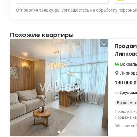
Отправляя заявку, вы соглашаетесь на обработку персона
Похожие квартиры
Продам 
Липков
Вокзал
Липковс
130 000
$
Двухком
Возле мет
Продам 2 ком
Продажа ква
ремонт. Продуманная планировка: кухня-гостиная + отдельная спальня. Встроенная кухня премиум-
Обновлено: 
уровня (≈10
Италии, вы