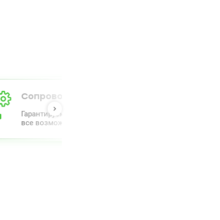
Сопровождение от А до Я
Гарантируем полный комлпекс сопровождения и прове
все возможное для облегчения процесса.