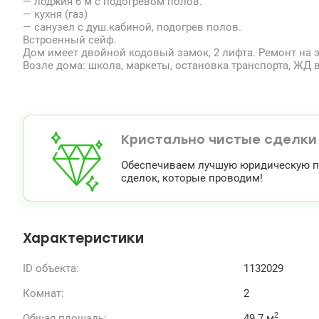
— лоджия 6 м с подогревом полов.
— кухня (газ)
— санузел с душ.кабиной, подогрев полов.
Встроенный сейф.
Дом имеет двойной кодовый замок, 2 лифта. Ремонт на э
Возле дома: школа, маркеты, остановка транспорта, ЖД 
Кристально чистые сделки
Обеспечиваем лучшую юридическую по
сделок, которые проводим!
Характеристики
ID объекта:
1132029
Комнат:
2
2
Общая площадь:
49.7 м