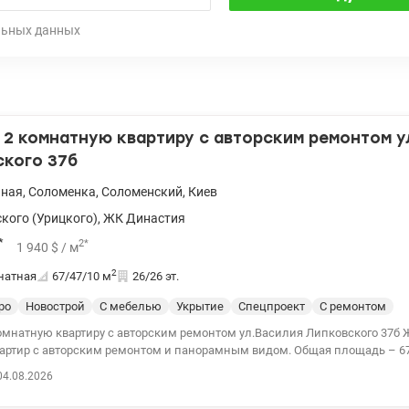
льных данных
2 комнатную квартиру с авторским ремонтом у
ского 37б
ьная
,
Соломенка
,
Соломенский
,
Киев
кого (Урицкого)
,
ЖК Династия
*
2
*
1 940
$
/ м
2
натная
67/47/10
м
26/26 эт.
ро
Новострой
С мебелью
Укрытие
Спецпроект
С ремонтом
натную квартиру с авторским ремонтом ул.Василия Липковского 37б ЖК «Династия»
ртир с авторским ремонтом и панорамным видом. Общая площадь – 67 м². Авто
04.08.2026
 000$), бытовая техника Вся мебель изготовлена ​​на заказ. Спальня с ме
ход на балкон. Зонирование выполнено стеклянной дверью во французс