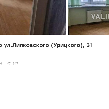
 ул.Липковского (Урицкого), 31
26
347
.