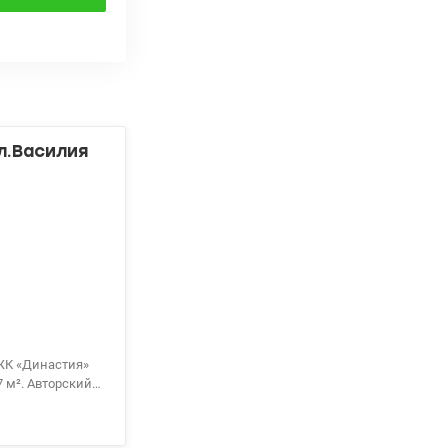
л.Василия
рский
белью из
ком стиле. Есть