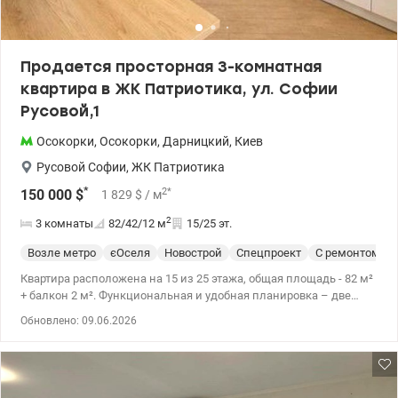
Продается просторная 3-комнатная
квартира в ЖК Патриотика, ул. Софии
Русовой,1
Осокорки
,
Осокорки
,
Дарницкий
,
Киев
Русовой Софии
,
ЖК Патриотика
*
2
*
150 000
$
1 829
$
/ м
2
3 комнаты
82/42/12
м
15/25 эт.
Возле метро
єОселя
Новострой
Спецпроект
С ремонтом
Квартира расположена на 15 из 25 этажа, общая площадь - 82 м²
+ балкон 2 м². Функциональная и удобная планировка – две
отдельные спальни, кабинет, просторная кухня, два санузла. В
Обновлено: 09.06.2026
квартире предусмотрена и душевая кабина, и большая угловая
ванна – комфорт для любого стиля жизни. Современный
ремонт, квартира укомплектована техникой - техника Bosch:
холодильник, стиральная машина, варочная поверхность и
духовой шкаф, инверторный кондиционер Cooper&Hunter с Wi-Fi