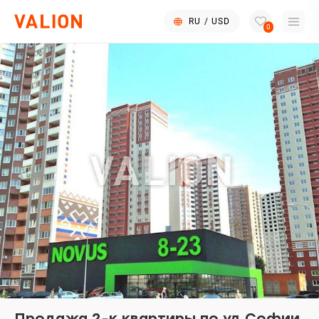
RU
/
USD
0
Продажа 2-к квартиры по ул.Софии