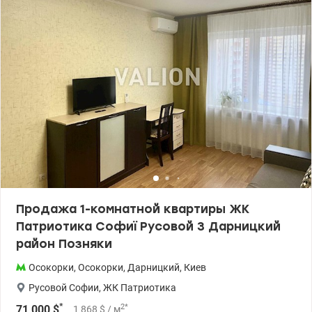
максимально эффективно организовать жилое пространство.
Преимущества: Дом введен в эксплуатацию 3кв. 2026г. Взносы
в жилищный кооператив уплачены в полном объеме.
Современный жилой комплекс с развитой инфраструктурой.
Рядом метро Осокорки и Позняки. В пешей доступности
супермаркеты, торговые центры, школы, детские сады, кафе,
спортивные клубы и живописные озера для отдыха, рядом
автопарковка на 1500 паркомест. Эта квартира идеально
подойдет как для собственного проживания, так и для
инвестиций с высоким потенциалом роста стоимости. Квартира
продается по переуступке. Звоните сегодня и записывайтесь на
просмотр. Цена 65000у.е., 0976449950, Наталья, valion.ua/1155081
Продажа 1-комнатной квартиры ЖК
Патриотика Софиї Русовой 3 Дарницкий
район Позняки
Осокорки
,
Осокорки
,
Дарницкий
,
Киев
Русовой Софии
,
ЖК Патриотика
*
2
*
71 000
$
1 868
$
/ м