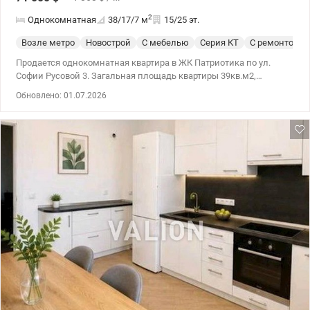
2
Однокомнатная
38/17/7
м
15/25 эт.
Возле метро
Новострой
С мебелью
Серия КТ
С ремонтом
Продается однокомнатная квартира в ЖК Патриотика по ул.
Софии Русовой 3. Загальная площадь квартиры 39кв.м2,
квартира просторная и затишна. В квартирах производится
Обновлено: 01.07.2026
ремонт, бытовая техника и техника: прямая машина,
кондиционер, телевизор, холодильник, мебель и техника в
квартире зашиваются. В доме установлен инвертор при
отключенном освещении, воде и отоплении, работает лифт, а
также консьерж и видеоогляд, три лифта. Найдите
путешественников среди детей и спортивных майданчиков.
Развита инфраструктура: до метро Позняки 10 хвилин пішки.
Поручи супермаркеты, гимназии, детские садочки, Метро, ​​
Епицентр, магазины, рестораны,кафе. Порядок гарні озера со
спортивными майданчиками, бесідками для отдыха Цена 71000
у.е , 066 676 22 40 Елена, Valion/ 1152090