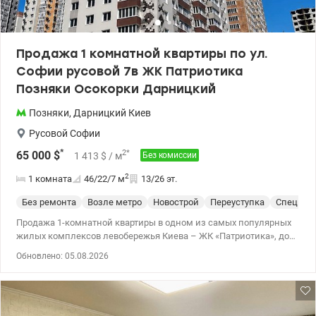
Продажа 1 комнатной квартиры по ул.
Софии русовой 7в ЖК Патриотика
Позняки Осокорки Дарницкий
Позняки
,
Дарницкий
Киев
Русовой Софии
*
2
*
65 000
$
1 413
$
/ м
Без комиссии
2
1 комната
46/22/7
м
13/26 эт.
Без ремонта
Возле метро
Новострой
Переуступка
Спецпро
Продажа 1-комнатной квартиры в одном из самых популярных
жилых комплексов левобережья Киева – ЖК «Патриотика», дом
27 «Збараж» по улице Софии Русовой 7в на 13 этаже 26 этажного
Обновлено: 05.08.2026
дома. Общая площадь - 46,23 кв.м., жилая площадь 21,95 кв.м.,
площадь кухни 6,95 кв.м. Квартира станет отличным вариантом
для тех, кто хочет создать интерьер своей мечты без переплаты
за чужой ремонт. Просторная планировка позволяет