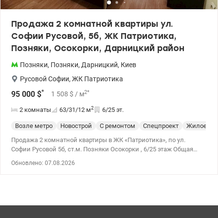
Продажа 2 комнатной квартиры ул.
Софии Русовой, 5б, ЖК Патриотика,
Позняки, Осокорки, Дарницкий район
Позняки
,
Позняки
,
Дарницкий
,
Киев
Русовой Софии
,
ЖК Патриотика
*
2
*
95 000
$
1 508
$
/ м
2
2 комнаты
63/31/12
м
6/25 эт.
Возле метро
Новострой
С ремонтом
Спецпроект
Жилое со
Продажа 2 комнатной квартиры в ЖК «Патриотика», по ул.
Софии Русовой 5б, ст.м. Позняки Осокорки , 6/25 этаж Общая
площадь квартиры 63,1м² , жилая площадь 30,8м², площадь
Обновлено: 07.08.2026
кухни 11,9м² В доме 3 лифта: 2 пассажирских лифта и 1 грузовой,
видеонаблюдение, консьерж, генератор. В пешей доступности
кафе, рестораны, бары, торговіые центры, аптеки, почтовые
отделения, школы, детские садикии, озеро для прогулок и
отдыха. До станции метро Позняки, Осокорки 10-15 минут
пешком. Цена 100000у.е., 0976449950, Наталья, valion,ua/1147863