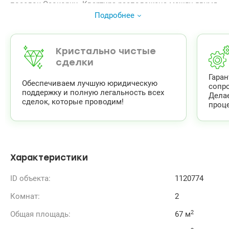
поселок Осокорки. Квартира расположена между двумя
соседями (стены всегда теплые).
Подробнее
044 200 10 80
Valion.ua/1120774
Кристально чистые
сделки
Гара
Обеспечиваем лучшую юридическую
сопр
поддержку и полную легальность всех
Дела
сделок, которые проводим!
проце
Характеристики
ID объекта:
1120774
Комнат:
2
2
Общая площадь:
67 м