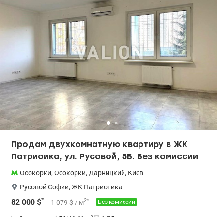
в одной из спален, в двух комнатах предусмотрены выводы под
кондиционеры, установлено два бойлера: Atlantic 50 л (с сухими)
кухня и одна из спален полностью меблированы. Дом
оборудован инверторной системой, благодаря чему при
отключениях электроэнергии работают лифт, отопление и
освещение. Развит современный район с полной
инфраструктурой: метро Осокорки / Позняки — 10 минут пешком
рядом школы и детские сады ТРЦ River Mall супермаркеты
«Фора» и «Novus» у дома рядом озера и зоны отдыха
Рассматриваем государственные программы Цена 150 000 у.е
Карина 0936611327 Valion.ua/1150724
Продам двухкомнатную квартиру в ЖК
Патриоика, ул. Русовой, 5Б. Без комиссии
Осокорки
,
Осокорки
,
Дарницкий
,
Киев
Русовой Софии
,
ЖК Патриотика
*
2
*
82 000
$
1 079
$
/ м
Без комиссии
2