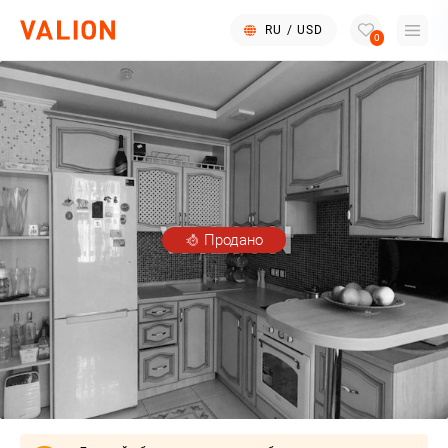
RU
/
USD
0
Продано