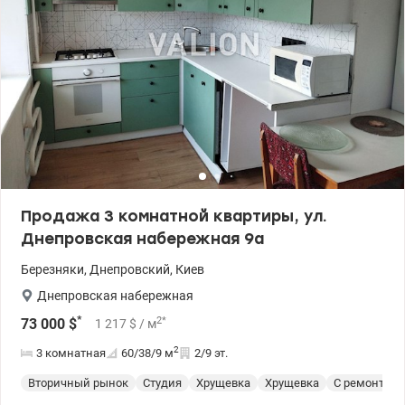
Продажа 3 комнатной квартиры, ул.
Днепровская набережная 9а
Березняки
,
Днепровский
,
Киев
Днепровская набережная
*
2
*
73 000
$
1 217
$
/ м
2
3 комнатная
60/38/9
м
2/9 эт.
Вторичный рынок
Студия
Хрущевка
Хрущевка
С ремонтом