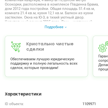
комнатная квартира, 4 минуты ПЕШКОМ метро
Осокорки, расположена в комплексе Південна Брама,
дом 2012 года постройки. Общая площадь 51.4 кв.м,
комната 21.4 кв.м, кухня 12,1 кв.м. Балкон из кухни
застеклен. Окна на Ю-З, в тихий уютный двор.
Капитальный ремонт 2015 года. Дом – кирпичный,
полы – паркет и плитка (с подогревом). Продажа с
Подробнее
мебелью, встроенной кухней и бытовой техникой,
бойлером на 80 литров, стиральной машиной,
кондиционером. Заходи, живи и радуйся. Консьерж, 3
лифта -2 пассажирских, 1 грузовой. Чистая продажа.
Кристально чистые
valion.ua/1109971
сделки
Гара
Обеспечиваем лучшую юридическую
сопр
поддержку и полную легальность всех
Дела
сделок, которые проводим!
проце
Характеристики
ID объекта:
1109971