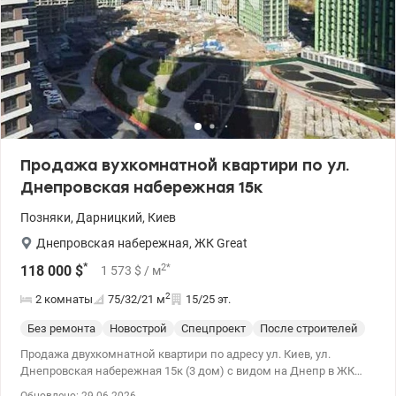
Продажа вухкомнатной квартири по ул.
Днепровская набережная 15к
Позняки
,
Дарницкий
,
Киев
Днепровская набережная
,
ЖК Great
*
2
*
118 000
$
1 573
$
/ м
2
2 комнаты
75/32/21
м
15/25 эт.
Без ремонта
Новострой
Спецпроект
После строителей
Продажа двухкомнатной квартири по адресу ул. Киев, ул.
Днепровская набережная 15к (3 дом) с видом на Днепр в ЖК
Great. 15 этаж. 75 м2. Высота стенок 2.85м. Раздельные комнаты.
Обновлено: 29.06.2026