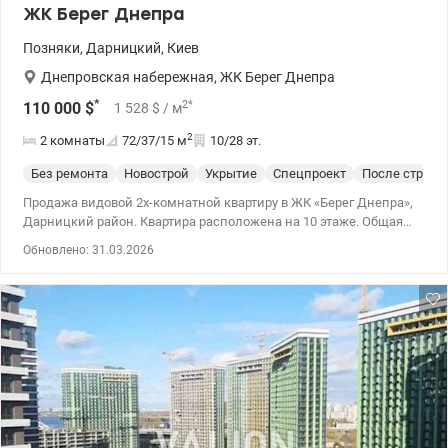
ЖК Берег Днепра
Позняки
,
Дарницкий
,
Киев
Днепровская набережная
,
ЖК Берег Днепра
*
2
*
110 000
$
1 528
$
/ м
2
2 комнаты
72/37/15
м
10/28 эт.
Без ремонта
Новострой
Укрытие
Спецпроект
После строит
Продажа видовой 2х-комнатной квартиру в ЖК «Берег Днепра»,
Дарницкий район. Квартира расположена на 10 этаже. Общая
площадь — 72 м². Планировка позволяет удобно зонировать
Обновлено: 31.03.2026
пространство под кухню-гостиную и две отдельные комнаты.
Квартира без ремонта — отличная возможность реализовать
собственный дизайн-проект. Из окон открывается красивый
панорамный вид на Днепр. Современный жилой комплекс с
ухоженной территорией, видеонаблюдением и комфортной
инфраструктурой. Рядом набережная для прогулок, зоны
отдыха, удобная транспортная развязка. Айпара Цена — 110 000
$. т. 0992733730 Valion.ua/1137354