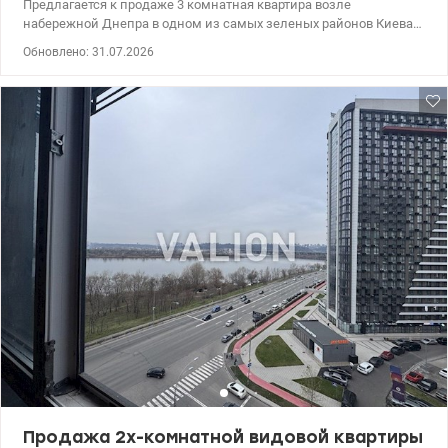
Предлагается к продаже 3 комнатная квартира возле
набережной Днепра в одном из самых зеленых районов Киева
– Березняки. – Адрес: ул. Днепровская набережная, 9а - Этаж: 2
Обновлено: 31.07.2026
из 9 - Площадь: 60 кв.м. Квартира односторонняя, кухня-студия и
две комнаты. Заменены окна на металлопластиковые, на полу
ламинат. Есть газ, бойлер. Чистый, ухоженный подъезд, тихий
двор с достаточным количеством парковочных мест. Район с
развитой инфраструктурой: рядом магазины, школы, детские
сады, набережная Днепра. Останов городского транспорта в 3
минутах. До метро Левобережная или Осокорки 10-15 мин.
городским транспортом. До центра города 10 мин. на авто. Цена:
73000у.е. 0505077158 Марина Valion.ua /1145480
Продажа 2х-комнатной видовой квартиры