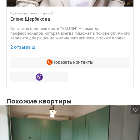
**
Руководитель отдела
Елена Щербакова
Агентство недвижимости “VALION” — команда
профессионалов, которая всегда поможет в поиске отличного
варианта для решения жилищного вопроса, а также продаст
Вашу недвижимость по самой выгодной стоимости! Наше АН
2 отзыва
“VALION” уже 15 лет успешно работает на рынке
недвижимости Украины и входит в ТОП самых
прогрессивных агентств недвижимости столицы.
Показать контакты
Похожие квартиры