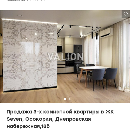
Просторная квартира. Право собственности. Налоги 50/50. Рядом
Днепр с маленьким пляжиком, в пешей доступности несколько
озер. Недалеко находятся Новус и Эпицентр. Также ТРЦ River
Mall с гипермаркетами, бутиками, кинотеатрами и фуд-кортом.
Между домами есть небольшой ландшафтный парк,
установлены современные детские площадки и оборудование
для воркаута. Вода, канализация, электричество подключены к
городу, а отопление в ЖК автономное, за счет собственных
котельных. т. Цена 118000у.е , 066 676 22 40 Елена
,Valion.ua/1095919
Продажа 3-х комнатной квартиры в ЖК
Seven, Осокорки, Днепровская
набережная,18б