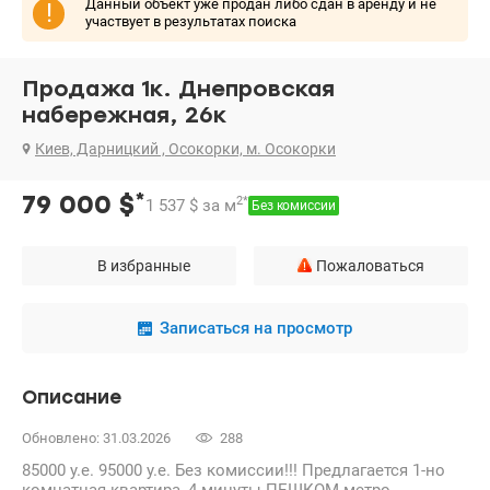
Данный объект уже продан либо сдан в аренду и не
!
участвует в результатах поиска
Продажа 1к. Днепровская
набережная, 26к
Киев, Дарницкий , Осокорки, м. Осокорки
*
79 000
$
2
*
1 537
$
за м
Без комиссии
В избранные
Пожаловаться
Записаться на просмотр
Описание
Обновлено: 31.03.2026
288
85000 у.е. 95000 у.е. Без комиссии!!! Предлагается 1-но