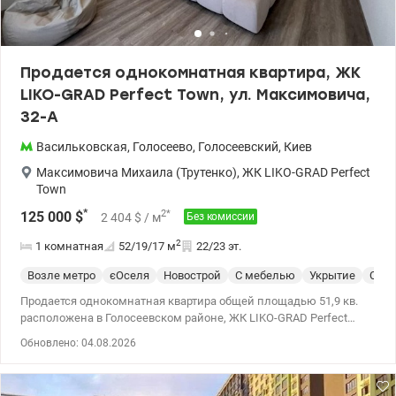
Продается однокомнатная квартира, ЖК
LIKO-GRAD Perfect Town, ул. Максимовича,
32-А
Васильковская
,
Голосеево
,
Голосеевский
,
Киев
Максимовича Михаила (Трутенко)
,
ЖК LIKO-GRAD Perfect
Town
*
2
*
125 000
$
2 404
$
/ м
Без комиссии
2
1 комнатная
52/19/17
м
22/23 эт.
Возле метро
єОселя
Новострой
С мебелью
Укрытие
Спец
Продается однокомнатная квартира общей площадью 51,9 кв.
расположена в Голосеевском районе, ЖК LIKO-GRAD Perfect
Town, ул. Максимовича, 32-а. Квартира находится в новом
Обновлено: 04.08.2026
готовом доме 2021 года постройки, 22/23 этаж. Вид из окон на
город. Квартира с современным ремонтом, полностью
меблирована качественной мебелью и оборудована