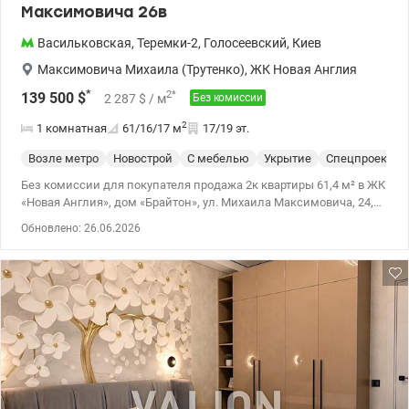
Максимовича 26в
Васильковская
,
Теремки-2
,
Голосеевский
,
Киев
Максимовича Михаила (Трутенко)
,
ЖК Новая Англия
*
2
*
139 500
$
2 287
$
/ м
Без комиссии
2
1 комнатная
61/16/17
м
17/19 эт.
Возле метро
Новострой
С мебелью
Укрытие
Спецпроект
Без комиссии для покупателя продажа 2к квартиры 61,4 м² в ЖК
«Новая Англия», дом «Брайтон», ул. Михаила Максимовича, 24,
которая расположена на 17 этаже 21-этажного дома.
Обновлено: 26.06.2026
Функциональная планировка квартиры включает просторную
кухню-гостиную, отдельную спальню, кабинет, санузел и
гардеробную комнату. Ремонт выполнен в современном стиле с
акцентом на комфорт и практичность. Основная спальня
оборудована удобной двуспальной кроватью, вместительным
шкафом и отдельной зоной для макияжа, что создает
атмосферу уюта и приватности. Вторая комната может
использоваться как кабинет или гостевая спальня — здесь
размещены диван, рабочий стол и шкаф для хранения вещей.
Квартира имеет панорамные окна с приятным видом во тихий