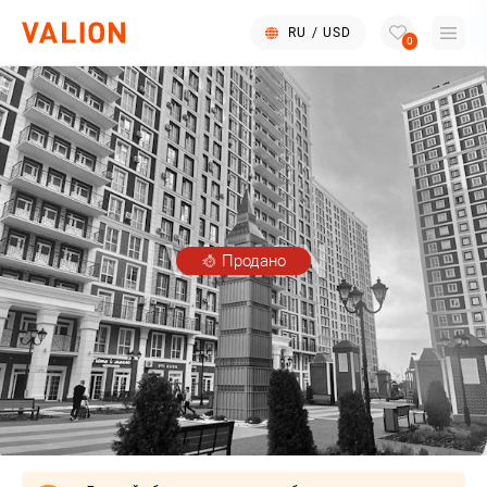
RU
/
USD
0
Продано