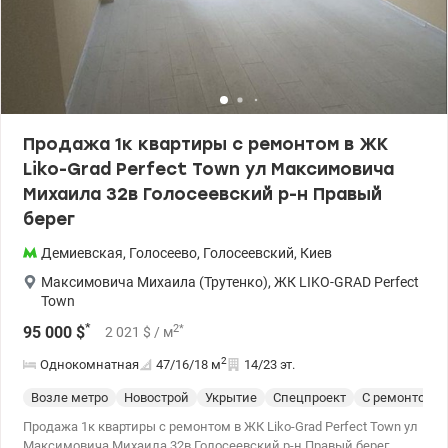
всего в 15 минутах ходьбы. - рядом расположены современные
государственные и частные детские сады, школы, лицеи,
языковые центры, медицинские учреждения - большой
спорткомплекс Sport Life с бассейном - ВДНХ (Экспоцентр
Украины) — огромная парковая зона, Голосеевский лес Звоните
для записи на просмотр. Цена 78500 у.е. 0937470721 Наталья
valion.ua/1152493
Продажа 1к квартиры с ремонтом в ЖК
Liko-Grad Perfect Town ул Максимовича
Михаила 32в Голосеевский р-н Правый
берег
Демиевская
,
Голосеево
,
Голосеевский
,
Киев
Максимовича Михаила (Трутенко)
,
ЖК LIKO-GRAD Perfect
Town
*
2
*
95 000
$
2 021
$
/ м
2
Однокомнатная
47/16/18
м
14/23 эт.
Возле метро
Новострой
Укрытие
Спецпроект
С ремонтом
Продажа 1к квартиры с ремонтом в ЖК Liko-Grad Perfect Town ул
Максимовича Михаила 32в Голосеевский р-н Правый берег