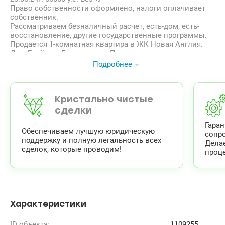
Право собственности оформлено, налоги оплачивает
собственник.
Рассматриваем безналичный расчет, есть-дом, есть-
восстановление, другие государственные программы.
Продается 1-комнатная квартира в ЖК Новая Англия.
Дом Брайтон. Без ремонта. Прекрасная транспортная
развязка, 15 минут до метро Васильковская. Этаж 19/19.
Подробнее
Площадь – 39,2/12,8/15,4 кв.м. Лазерная стяжка полов,
панорамные окна. Высота потолков 2.85м.
— Закрытая территория 24/7, круглосуточное
видеонаблюдение, пропускная система.
Кристально чистые
— 3 лифта
сделки
— подземный паркинг для жителей комплекса.
Гара
— уникальная архитектура
Обеспечиваем лучшую юридическую
сопр
— фонтаны.
поддержку и полную легальность всех
Дела
— зеленые ландшафтные скверы, прогулочные аллеи,
сделок, которые проводим!
проце
зоны отдыха.
— супермаркет, кафе, рестораны, новая почта, розетка,
барбершоп и салоны красоты.
Цена: 59 000 у.е., тел. 066 763 31 49,
Катерина valion.ua/1109255
Характеристики
ID объекта:
1109255