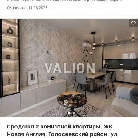
Квартира расположена на 14 этаже 23 этажного дома Квартира
Обновлено: 11.06.2026
состоит из -Большая кухня -Раздельная комната -Совмещенный
санузел (с ванной) -Просторная прихожая Светлая и уютная
квартира с современным ремонтом, выполненным в
нейтральных тонах легко адаптируется под любой стиль. О
доме: Современный ЖК с качественным строительством
Автономное отопление, индивидуальные счетчики, 3 лифта,
подземный паркинг Придомовая территория: Детские и
спортивные площадки Ухоженная зеленая территория
Инфраструктура: Магазины, супермаркеты, кафе, банки в пешей
доступности Ашан, Фора и спортклуб Sport Life с бассейном
рядом. Школы и детские сады поблизости Транспортная
доступность Удобная транспортная развязка Метро
«Васильковская» и «Выставочный центр» 10 мин пешком
Квартира идеально подойдет для проживания или инвестиции
под аренду. Большой опыт помощи по покупке квартир по
государственным программам, безналичный расчет Еоселя (Е-
оселя), Евидновлення, Сертификат Жилье для ВПЛ и военных
(постановление 280 , 719, держмолодь кредит и другие ) Цена
95000 у.е. Комиссия агентства 5% Виктор 0935705384
valion.ua/1151658
Продажа 2 комнатной квартиры, ЖК
Новая Англия, Голосеевский район, ул.