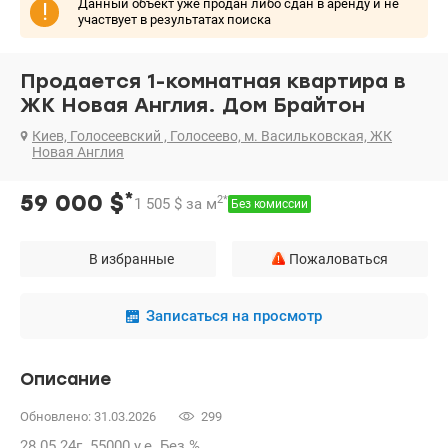
Данный объект уже продан либо сдан в аренду и не
!
участвует в результатах поиска
Продается 1-комнатная квартира в
ЖК Новая Англия. Дом Брайтон
Киев, Голосеевский , Голосеево, м. Васильковская, ЖК
Новая Англия
*
59 000
$
2
*
1 505
$
за м
Без комиссии
В избранные
Пожаловаться
Записаться на просмотр
Описание
Обновлено: 31.03.2026
299
28.05.24г. 55000 у.е. Без %