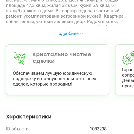
масиве, ул. Милютенко, 28, в Деснянский р-н. Общая
площадь 47,3 кв.м, жилая 32 кв.м, кухня 6.9 кв.м, 6
этаж/9 этажного дома. В квартире сделан частичный
ремонт, укомплектована встроенной кухней. Квартира
очень теплая, уютный зеленый двор. Рядом школы,
магазины, детские садики, супермаркеты. Удобная
транспортная развязка. Метро Лесная 15 минут пешком.
Подробнее
Цена 48000 у. е. торг на месте. 067 922 12 04, 063 485 02
70 Ольга valion.ua/1083238
Кристально чистые
сделки
Гара
Обеспечиваем лучшую юридическую
сопр
поддержку и полную легальность всех
Дела
сделок, которые проводим!
проце
Характеристики
ID объекта:
1083238