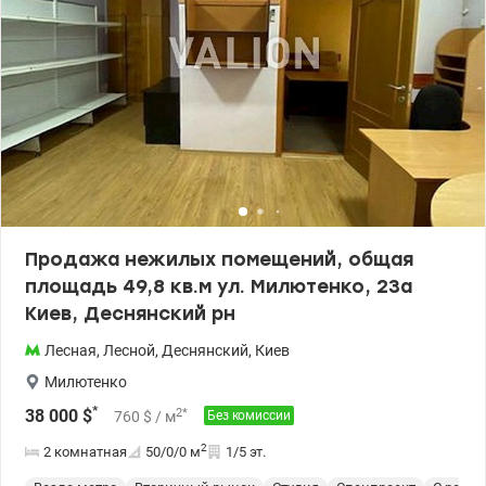
Продажа нежилых помещений, общая
площадь 49,8 кв.м ул. Милютенко, 23а
Киев, Деснянский рн
Лесная
,
Лесной
,
Деснянский
,
Киев
Милютенко
*
2
*
38 000
$
760
$
/ м
Без комиссии
2
2 комнатная
50/0/0
м
1/5 эт.