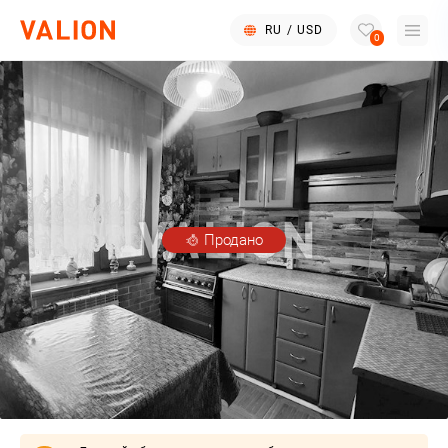
RU
/
USD
0
Продано