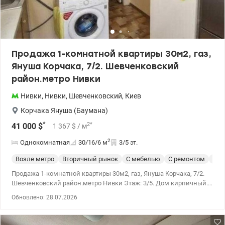
Продажа 1-комнатной квартиры 30м2, газ,
Януша Корчака, 7/2. Шевченковский
район.метро Нивки
Нивки
,
Нивки
,
Шевченковский
,
Киев
Корчака Януша (Баумана)
*
2
*
41 000
$
1 367
$
/ м
2
Однокомнатная
30/16/6
м
3/5 эт.
Возле метро
Вторичный рынок
С мебелью
С ремонтом
Укр
Продажа 1-комнатной квартиры 30м2, газ, Януша Корчака, 7/2.
Шевченковский район.метро Нивки Этаж: 3/5. Дом кирпичный.
Площадь: общая - 30 кв.м, жилая - 16 кв.м, кухня - 6 кв.м. На
Обновлено: 28.07.2026
балконе установлены стеклопакеты. Квартира газифицирована,
установлены счетчики на воду. Санузел совмещен. Состояние:
жилое. Квартира продается с имеющейся мебелью и бытовой