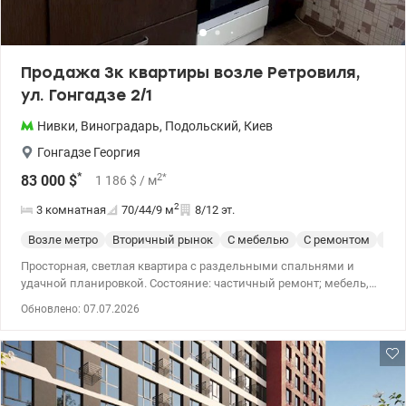
Продажа 3к квартиры возле Ретровиля,
ул. Гонгадзе 2/1
Нивки
,
Виноградарь
,
Подольский
,
Киев
Гонгадзе Георгия
*
2
*
83 000
$
1 186
$
/ м
2
3 комнатная
70/44/9
м
8/12 эт.
Возле метро
Вторичный рынок
С мебелью
С ремонтом
Сер
Просторная, светлая квартира с раздельными спальнями и
удачной планировкой. Состояние: частичный ремонт; мебель,
техника и газовая плита остаются. Преимущества: теплая зимой
Обновлено: 07.07.2026
и прохладная летом (зеленый двор), есть возможность
расширить кухню. Инфраструктура: рядом ТРЦ Ретровиль, озера
Синее и Голубое, лес, лицеи и детские сады. Транспорт: строится
станция метро. Цена: 83 000 у.е. Звоните! Леся 0509847583,
valion.ua/1153537