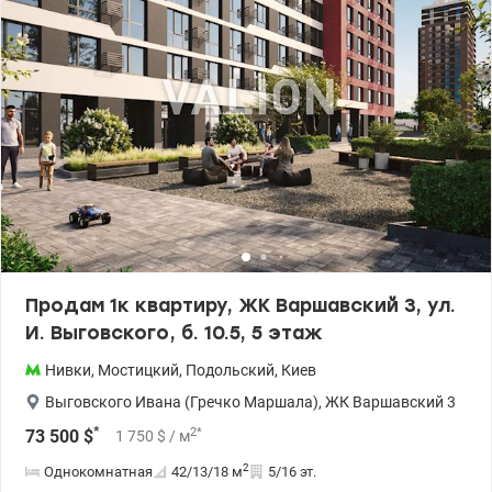
Продам 1к квартиру, ЖК Варшавский 3, ул.
И. Выговского, б. 10.5, 5 этаж
Нивки
,
Мостицкий
,
Подольский
,
Киев
Выговского Ивана (Гречко Маршала)
,
ЖК Варшавский 3
*
2
*
73 500
$
1 750
$
/ м
2
Однокомнатная
42/13/18
м
5/16 эт.