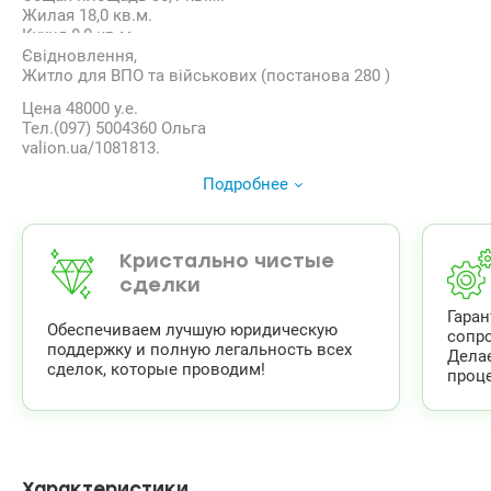
Жилая 18,0 кв.м.
Кухня 8,0 кв.м.
Санузел совмещенный
Євідновлення,
Дом расположен в тихом зеленом дворе , вдали от
Житло для ВПО та військових (постанова 280 )
дороги , рядом с парком Нивки. И в тоже время в 10
Цена 48000 у.е.
минутах ходьбы от метро Нивки . Квартира светлая ,
Тел.(097) 5004360 Ольга
теплая. Под ремонт, есть возможность обустроить под
valion.ua/1081813.
себя. Подьезд чистый , свежий ремонт.
Прекрасно развитая инфраструктура : вся необходимая
Подробнее
для жизни — супермаркеты, магазины, аптеки, детские
сады, школы и отличная транспортная развязка.
Рассматриваем безналичный расчет.
Кристально чистые
сделки
Гара
Обеспечиваем лучшую юридическую
сопр
поддержку и полную легальность всех
Дела
сделок, которые проводим!
проце
Характеристики