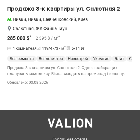
Продажа 3-к квартиры ул. Салютная 2
Нивки
,
Нивки
,
Шевченковский
,
Киев
Салютная
,
ЖК Файна Таун
*
2
*
285 000
$
2 395
$
/ м
2
4 комнатная
119/47/37
м
5/14 эт.
Без ремонта
Возле метро
Новострой
Укрытие
Элит
Спец
Продажа 3-к квартиры ул. Салютная 2. Одне з найкращих
планувань комплексу. Вікна виходять на променад і головну
площу. Общая площадь квартиры состовляет 118 м2.
Обновлено: 03.08.2026
Расположена на комфортном 5-м этаже из 14-ти. У вартість
входить дизайн-проект в мінімалістичному стилі з усіма
специфікаціями і підбором меблів, сантехніки, освітлення,
матеріалів. Проект передбачає: кухню-вітальню з виходом на
терасу, гардеробну, гостьовий санвузол, пральню, 2 дитячих
кімнати, господарську спальню з власним санвузлом і виходом
на балкон. Без комиссии для покупателя. Цена- 285000 у.е.
Зарицкая Анастасия тел. 0994463599 valion.ua/1151661
Публичная оферта