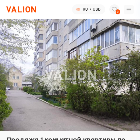
RU
/
USD
0
Продажа 1 комнатной квартиры по