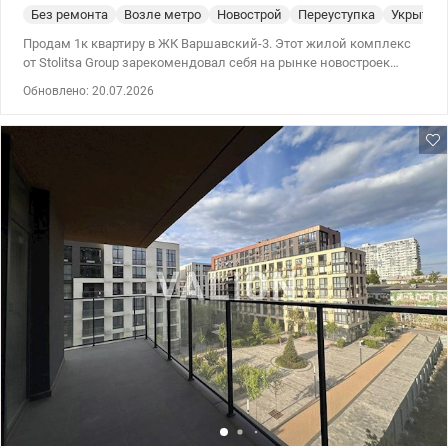
Без ремонта
Возле метро
Новострой
Переуступка
Укрытие
Продам 1к квартиру в ЖК Варшавский-3. Этот жилой комплекс
от Stolitsa Group зарекомендовал себя на рынке новостроек
благодаря стабильно высокому качеству строительства,
Обновлено: 20.07.2026
соответствию современным требованиям
энергонезависимости и безопасности. Дом 10.5 расположен
вдоль улицы Ивана Выговского. Этажность 14-25. Отопление
автономное. Есть резервное питание на дом от застройщика,
гарантирующее бесперебойное отопление, водоснабжение и
работу лифтов. Также в подвале обустраивается укрытие. Охрана
дома и консьерж предусмотрены. Территория закрыта от авто.
Во дворе зона прогулок, детская и спортивная площадка.
Квартира расположена на удобном и безопасном 5 этаже. Окна
к западу, ул. И Выговского. Планировка 1С4, общая площадь
квартиры 42,4м2. Функционально состоит из большой кухни-
гостиной 18,5 м2, комнаты 13 м2, просторного коридора 6,3 м2 и
санузла 4,65 м2. Дом на стадии ввода в эксплуатацию.
Получение ключей спустя 2-3 месяца. Сделать ремонт и
отпраздновать новоселье в этом году вполне реально. Цена –
лучшая в комплексе. Переуступка входит в стоимость. Есть
другие варианты. Звоните, чтобы узнать больше) Цена: 73500 у.е.
0504434948 Оксана Романец valion.ua/1152862