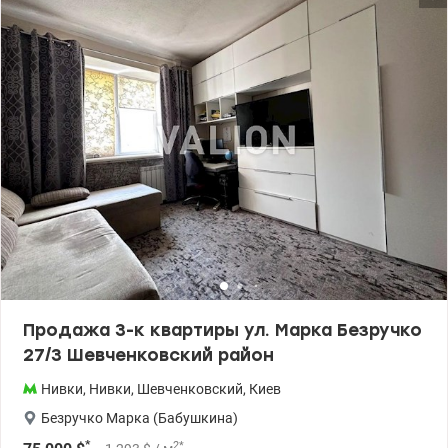
техникой. Расположение и инфраструктура: – тихий зеленый
двор. - в непосредственной близости находятся два
бомбоубежища Парк «Нивки» – большая зеленая зона с
озерами и прогулочными дорожками всего в 10 минутах ходьбы.
Сырецкий Гай – парк-памятник садово-паркового искусства,
который граничит с улицей Януша Корчака и идеально подходит
для пробежек или выгула домашних животных. Транспорт:
Станция метро «Нивки» – ключевой транспортный узел.
Пешком до нее идти около 10–12 минут через парк или по
жилым кварталам. Цена 41000 у.е. 0503932257 Мария
Valion.ua/1154392
Продажа 3-к квартиры ул. Марка Безручко
27/3 Шевченковский район
Нивки
,
Нивки
,
Шевченковский
,
Киев
Безручко Марка (Бабушкина)
*
2
*