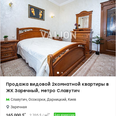
домом (есть аренда и покупка) * Закрытая территория, охрана,
видеонаблюдение * Собственная набережная Днепра *
Современные лифты и входные группы * Инфраструктура в
комплексе — все под рукой - Таких цен в этом ЖК уже нет -
Сотрудничаем с проверенными компаниями по ремонту “под
ключ” - Отлично подойдет как для жизни, так и под инвестицию
- Высокий спрос на аренду Цена:125 000 у.е. без комиссии
Айпара тел.0992733730 valion.ua/1148361
Продажа видовой 2комнатной квартиры в
ЖК Заречный, метро Славутич
Славутич
,
Осокорки
,
Дарницкий
,
Киев
Заречная
*
2
*
165 000
$
2 705
$
/ м
Без комиссии