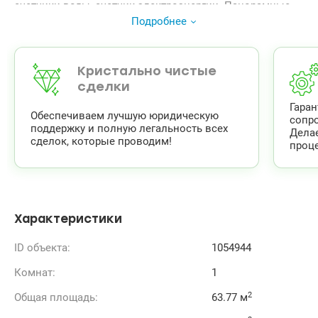
счетчики воды, счетчик электроэнергии. Панорамные
металлопластиковые окна, входные противоударные
Подробнее
металлические двери, радиаторы с терморегуляторами.
Отличная расположение дома — первая линия от
Днепра. Из окон вид на Днепр.
Кристально чистые
сделки
Гара
Обеспечиваем лучшую юридическую
сопр
поддержку и полную легальность всех
Дела
сделок, которые проводим!
проце
Характеристики
ID объекта:
1054944
Комнат:
1
2
Общая площадь:
63.77 м