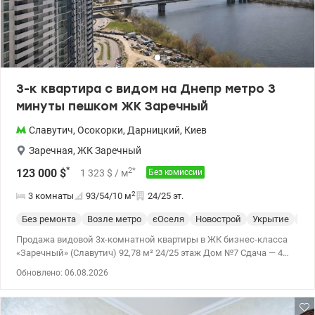
квартира отлично подойдет тем, кто ценит простор, комфорт,
современные технологии и красивые виды на Днепр.
Идеальный вариант как для собственного проживания, так и
для инвестиции. Звоните, что бы узнать все детали и
договориться на просмотр Цена 185000 у.е. 0770070188 Оксана
valion.ua/1154289
3-к квартира с видом на Днепр метро 3
минуты пешком ЖК Заречный
Славутич
,
Осокорки
,
Дарницкий
,
Киев
Заречная
,
ЖК Заречный
*
2
*
123 000
$
1 323
$
/ м
Без комиссии
2
3 комнаты
93/54/10
м
24/25 эт.
Без ремонта
Возле метро
єОселя
Новострой
Укрытие
Сп
Продажа видовой 3х-комнатной квартиры в ЖК бизнес-класса
«Заречный» (Славутич) 92,78 м² 24/25 этаж Дом №7 Сдача — 4
квартал 2026 года * Бизнес-класс * Первая линия Днепра —
Обновлено: 06.08.2026
панорамный вид * 3 минуты пешком до метро Славутич * 3
полноценные комнаты — идеальна для семьи * Без ремонта —
сделаете под себя, без переплат * Подземный паркинг под