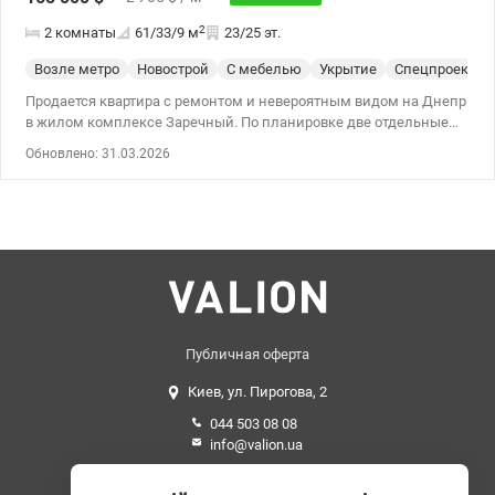
2
2 комнаты
61/33/9
м
23/25 эт.
Возле метро
Новострой
С мебелью
Укрытие
Спецпроект
Продается квартира с ремонтом и невероятным видом на Днепр
в жилом комплексе Заречный. По планировке две отдельные
комнаты и кухня. Просторная видовая двухкомнатная квартира
Обновлено: 31.03.2026
расположена на 23-м этаже, общей площадью - 62 квадратных
метра: - кухня, большая светлая гостиная - спальня - санузел. В
квартире выполнен качественный ремонт. Все окна квартиры с
панорамным видом на Днепр и исторический Киев.
Ортопедический матрас, встроенная мебель, вся встроенная
техника. Рядом с жилым комплексом отличная инфраструктура
- проспект Николая Бажана, до остановки общественного
транспорта и станции метро Славутич 5 минут пешком. Для
комфортного проживания жителей дома - на территории
расположено много магазинов, кафе, отделений банков,
Публичная оферта
салонов красоты, офисных помещений, спортивных залов,
Киев, ул. Пирогова, 2
детских площадок, футбольное поле, современные
медицинские клиники и лаборатории. Цена: 165 000 у.е. без
044 503 08 08
комиссии для покупателя Звоните: 0935487025 Татьяна
info@valion.ua
valion.ua/1139508
Средний рейтинг