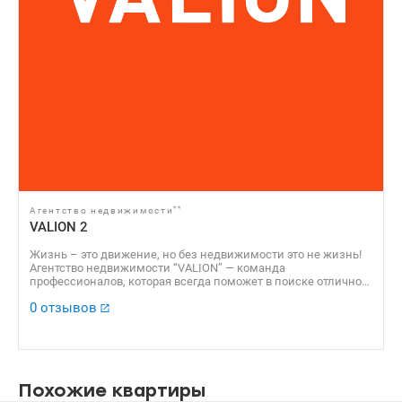
**
Агентство недвижимости
VALION 2
Жизнь – это движение, но без недвижимости это не жизнь!
Агентство недвижимости “VALION” — команда
профессионалов, которая всегда поможет в поиске отличного
варианта для решения жилищного вопроса, а также продаст
0 отзывов
Вашу недвижимость по самой выгодной стоимости!
Похожие квартиры