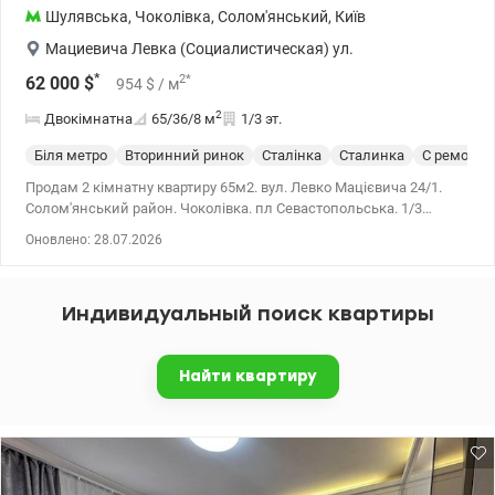
Шулявська
,
Чоколівка
,
Солом'янський
,
Київ
Мациевича Левка (Социалистическая) ул.
*
2
*
62 000
$
954
$
/ м
2
Двокімнатна
65/36/8
м
1/3 эт.
Біля метро
Вторинний ринок
Сталінка
Сталинка
С ремонто
Продам 2 кімнатну квартиру 65м2. вул. Левко Мацієвича 24/1.
Солом'янський район. Чоколівка. пл Севастопольська. 1/3
поверхового цегляного будинку сталінського проекту. 65/36/8м2
Оновлено: 28.07.2026
Квартира вільного планування з ремонтом під офіс. Високі стелі
дають почуття простору. Товсті стіни зберігають комфортну
температуру. Квартира тристороння з індивідуальним входом.
Индивидуальный поиск квартиры
Вигідна пропозиція як для бізнесу, так і для житла. Локація:
вулиця Левка Мацієвича – центер Чоколівки. Тиха вулиця
гомінкого мегаполісу. Через дорогу парк, салон краси, магазини,
Найти квартиру
відділення банку, аптека. У 5 хвилинах ходьби Севастопольська
площа, ринок, зупинки транспорту в різні напрямки міста та
передмістя. Ціна 62000 у.о +38 095 233 13 13 Інна
valion.ua/1153098