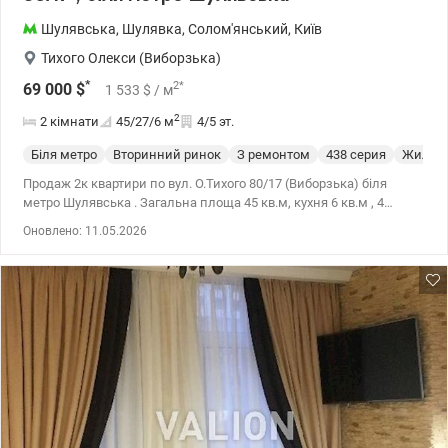
Шулявська
,
Шулявка
,
Солом'янський
,
Київ
Тихого Олекси (Виборзька)
*
2
*
69 000
$
1 533
$
/ м
2
2 кімнати
45/27/6
м
4/5 эт.
Біля метро
Вторинний ринок
З ремонтом
438 серия
Жилое 
Продаж 2к квартири по вул. О.Тихого 80/17 (Виборзька) біля
метро Шулявська . Загальна площа 45 кв.м, кухня 6 кв.м , 4
поверх 5 поверхнового цегляного будинку. Не кутова, світла,
Оновлено: 11.05.2026
тепла та охайна квартира. Встановлені металопластикові вікна,
балкон застеклён, мебльована, кондиціонер.Тихий затишний
двір,у дворі парковка, дитячий садок, школа, магазини. Зручне
транспортне сполучення, поруч ТЦ Більшовик (Космополіт), ТЦ
Аркадія, ТЦ Мармелад, АТБ. ст.МШулявська 5 хвилин пішки.
Цына 69000 у.о 0509051192 Алена Valion.ua/1097087