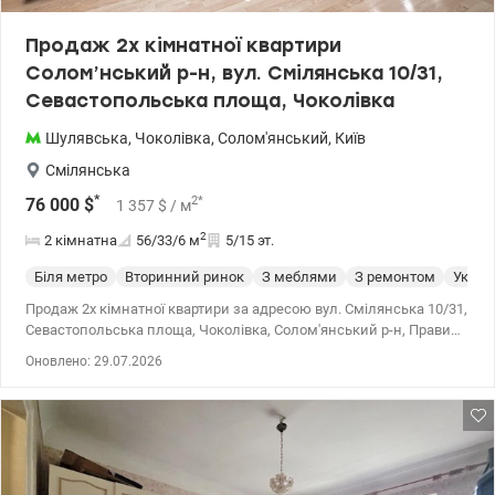
Продаж 2х кімнатної квартири
Солом’нський р-н, вул. Смілянська 10/31,
Севастопольська площа, Чоколівка
Шулявська
,
Чоколівка
,
Солом'янський
,
Київ
Смілянська
*
2
*
76 000
$
1 357
$
/ м
2
2 кімнатна
56/33/6
м
5/15 эт.
Біля метро
Вторинний ринок
З меблями
З ремонтом
Укрит
Продаж 2х кімнатної квартири за адресою вул. Смілянська 10/31,
Севастопольська площа, Чоколівка, Солом'янський р-н, Правий
берег. Розглянемо усі Держпрограми, постанови, житлові
Оновлено: 29.07.2026
ваучери. Характеристики: Загальна площа - 56 кв.м., житлова -
32,9 кв.м., кухня - 5,6 кв.м. Поверх - 5/15. 2 нових ліфти. Квартира
має функціональне планування. Велика гостьова кімната,
спальня та окрема кухня, укомплектована усією необхідною
технікою (вбудований холодильник, посудомийна машина,
варильна поверхня на 2 комфорки, мікрохвильова піч). В