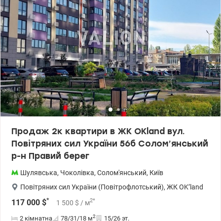
Продаж 2к квартири в ЖК OKland вул.
Повітряних сил України 56б Солом’янський
р-н Правий берег
Шулявська
,
Чоколівка
,
Солом'янський
,
Київ
Повітряних сил України (Повітрофлотський)
,
ЖК OK’land
*
2
*
117 000
$
1 500
$
/ м
2
2 кімнатна
78/31/18
м
15/26 эт.