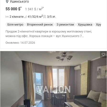
Ушинського
*
2
*
55 000
$
1 341
$
/ м
2
2 кімнати
41/32/6
м
3/5 эт.
Біля метро
Вторинний ринок
З ремонтом
Хрущовка
Хрущев
Продаж 2-кімнатної квартири в хорошому житловому стані,
можна під офіс. Хороша локація – вул.Ушинського 7
Солом'янський район. Сідній 3\5 поверх. Стелі-2.75. У ванній та
Оновлено: 14.07.2026
туалеті свіжий ремонт. У кімнатах косметичний. Можливий
продаж з гаражем поряд. Ціна 55000 у.о., 0994232408, Олена,
valion.ua/958382