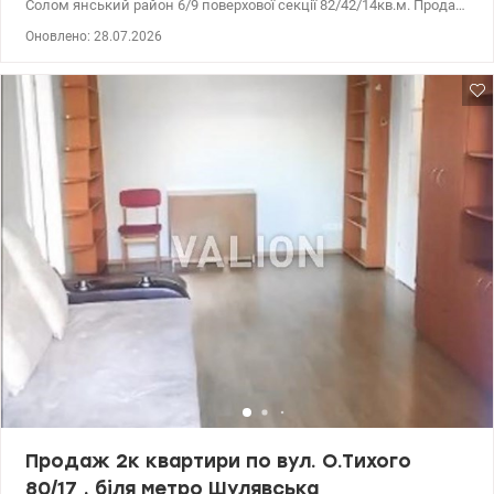
Солом янський район 6/9 поверхової секції 82/42/14кв.м. Продаж
квартир з ремонтом з високоякісних матеріалів. Меблі та
Оновлено: 28.07.2026
побутова техніка світових брендів. Комора-гардероб. Два
балкони. Охорона в будинку та охорона території. Дитячий
майданчик. Тихе місце. м. Шулявська 15хв пішки. Лінія
швидкісного трамвая - зупинка Індустріальна. Поруч парк КПІ,
басейн, магазини, кафе, ТРЦ Аркадія, Мармелад. Ціна 130000 у.о
095 233 13 13 Інна Valion.ua/1102278
Продаж 2к квартири по вул. О.Тихого
80/17 , біля метро Шулявська