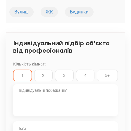
Вулиці
ЖК
Будинки
Індивідуальний підбір об'єкта
від професіоналів
Кількість кімнат:
1
2
3
4
5+