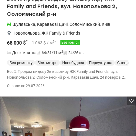
Family аnd Friends, вул. Новопольова 2,
Соломенский р-н
Шулявська
,
Караваєві Дачі
,
Солом'янський
,
Київ
Новопольова
,
ЖК Family & Friends
*
2
*
68 000
$
1 063
$
/ м
Без комісії
2
Двокімнатна
64/31/11
м
24/26 эт.
Без ремонту
Біля метро
Новобудова
Переуступка
Спецпрое
Без% Продам видову 2к квартиру ЖК Family аnd Friends, вул.
Новопольова 2, Соломенский р-н, Караваєві Дачі. 24 поверх з 26
Площа 63.86 кв.м, житлова 30.94 кв.м, кухня 11.24 кв.м. Засклена
Оновлено: 29.07.2026
лоджія з панорамним вікном, 2 с/в, лазерна стяжка. В ЖК
Фемелі енд френдс є власна котельня. Гарна інфраструктура. На
території дитячий та спортивний майданчик, магазини, аптека,
кафе, салон краси, також супермаркети Novus, АТБ, Фора,
транспортна зупинка. На поверсі є ще 1к квартира в продажу,
родина/друзі поруч. Будинок введено в експлуатацію.
Перепоступка. Телефонуйте 0637120786.valion.ua/1134256 Ціна 68
000 у.о. Без комісії