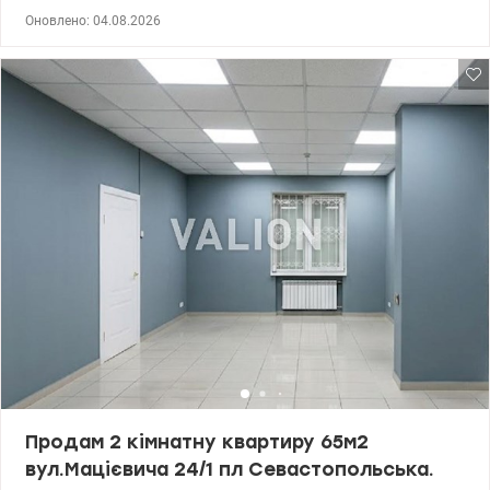
цегляного будинку. Загальна площа 47,8 м²; житлова площа 32,3
Оновлено: 04.08.2026
м²; кухня 6,5 м²; дві просторі кімнати 18,5 м² та 13,8 м²; висота
стелі 2,65 м; роздільний санвузол, засклений балкон,
централізоване опалення, газова плита. Квартира у хорошому
житловому стані . Зроблено частково ремонт у кухні, кімнатах та
коридорі. Встановлено металопластикові вікна, паркет у
кімнатах. Частково залишаються меблі та техніка. Квартира
тепла, світла та має зручне планування. Охайний під'їзд з
домофоном, хороші тихі сусіди. Повністю закритий тихий
внутрішній зелений двір, у дворі будинку є великий дитячий та
спортивний майданчики та парковка. Район із добре
розвиненою інфраструктурою поруч магазини (АТБ, Сільпо,
Фора, ринок), школи, дитячі садочки та зупинки громадського
транспорту, пряме сполучення до метро Шулявська 10 хвил. Ціна
66 000 у.о. Світлана, тел. 096-126-02-44 valion.ua/1153262
Продам 2 кімнатну квартиру 65м2
вул.Мацієвича 24/1 пл Севастопольська.