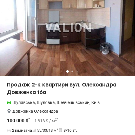
меблями. Окрема спальня з великим ліжком, просторий
коридор із великою шафою-купе. Квартира укомплектована
необхідною технікою: холодильник, пральна машина, бойлер,
мікрохвильова піч, кондиціонери. Зручна локація – поряд
станція метро Шулявська (всього 5 хв пішки), громадський
транспорт у різні райони міста, проспект Перемоги, швидкісний
трамвай. Розвинена інфраструктура: супермаркети, магазини,
макдональдс, ТРЦ Cosmo Multimall, садки, школа, лікарня. 044
200 10 80 Valion.ua/1148820
Продаж 2-к квартири вул. Олександра
Довженка 16а
Шулявська
,
Шулявка
,
Шевченківський
,
Київ
Довженка Олександра
*
2
*
100 000
$
1 818
$
/ м
2
2 кімнатна
55/33/13
м
8/16 эт.