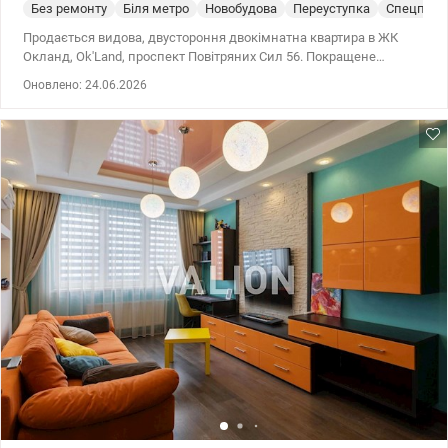
Без ремонту
Біля метро
Новобудова
Переуступка
Спецпрое
Продається видова, двустороння двокімнатна квартира в ЖК
Окланд, Ok'Land, проспект Повітряних Сил 56. Покращене
планування: • Загальна площа 76,68 м² • Простора кухня-
Оновлено: 24.06.2026
вітальня • Передпокій та вбиральня. • Панорамні вікна на
підлогу. • Великий заскленний балкон • Вікна з чудовим видом
на двір та місто.  Внутрішні стіни у квартирі можна зносити та
робити перепланування. Будинок №1. (за рахунком від
проспекту третій) Поверх11 та 24. Для опалення в будинку
встановлено власну газову котельню. Технологія - Розумний дім.
(Керуйте Вашою квартирою зі смартфона) • Квартира продається
за переуступкою. У день покупки з переуступки, Ви можете
одночасно оформити право власності. Інні 0674047669
Ціна:107000у.о valion.ua/1146365