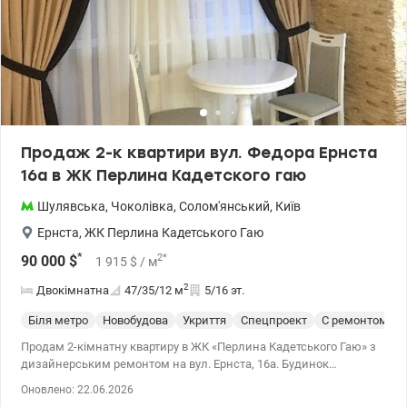
Продаж 2-к квартири вул. Федора Ернста
16а в ЖК Перлина Кадетского гаю
Шулявська
,
Чоколівка
,
Солом'янський
,
Київ
Ернста
,
ЖК Перлина Кадетського Гаю
*
2
*
90 000
$
1 915
$
/ м
2
Двокімнатна
47/35/12
м
5/16 эт.
Біля метро
Новобудова
Укриття
Спецпроект
С ремонтом
Продам 2-кімнатну квартиру в ЖК «Перлина Кадетського Гаю» з
дизайнерським ремонтом на вул. Ернста, 16а. Будинок
введення в експлуатацію у 2012 році. 5 поверх/16 поверхового
Оновлено: 22.06.2026
цегляного будинку. Загальна площа 46 м. кв., Житлова 32 м. кв.,