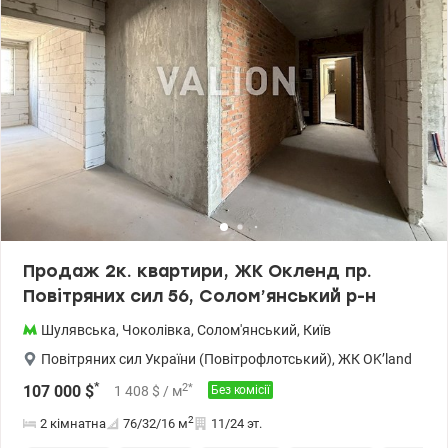
територія з відмінною внутрішньою інфраструктурою: , На
перших поверхах у комплексі відкрито магазини, кафе,
репетиторський центр вивчення мов. Поруч навчальні заклади:
НАУ, ліцей КПІ, НВК «Ерудит», школа мистецтв. Неподалік
комплексу озеро та парк «Відрадний», ТРЦ «Мармелад», ТРЦ
«Космополіт». Зручна транспортна розв'язка. метро Шулявська -
10 хв. на транспорті. Продаж по переуступці. Розглядаємо
продаж за безготівковим розрахунком. Ціна 65 000 у.о. Светлана
0669569268, 0989748035 www.valion.ua/1147967
Продаж 2к. квартири, ЖК Окленд пр.
Повітряних сил 56, Солом’янський р-н
Шулявська
,
Чоколівка
,
Солом'янський
,
Київ
Повітряних сил України (Повітрофлотський)
,
ЖК OK’land
*
2
*
107 000
$
1 408
$
/ м
Без комісії
2
2 кімнатна
76/32/16
м
11/24 эт.