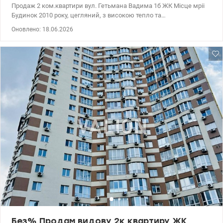
Продаж 2 ком.квартири вул. Гетьмана Вадима 1б ЖК Місце мріі
Будинок 2010 року, цегляний, з високою тепло та
шумоізоляцією. У квартирі встановлено сигналізацію. 15 поверх
Оновлено: 18.06.2026
із 25. Загальна площа 75 кв.м., житлова 36 кв.м., кухня 12 кв.м.,
висота стелі -3 м. Ремонт 2012 року зробленний за
дизайнерським проектом. Квартира утеплена по внутрішньому
периметру, підігрів підлоги, клімат-контроль, дві обладнані
вбиральні кімнати. Зоноване освітлення. Простора кухня-
вітальня, меблі, техніка та сантехніка відомих виробників,
вбудовані шафи. Встановлено фільтри води, лічильники,
терморегулятори, якісна сантехніка, італійська плитка. Зоноване
освітлення. У санвузлі душова кабіна, бойлер Два ліфти,
генератор, Сучасний ЖК з закритою теріторією, підземним та
гостьовим паркінгом, відеонаглядом , єлектронні ключі та
консьєрж- сервісом. На теріторіі супермаркет, дитячий та
спортивний майданчик, поруч парк, школа, дитячий садок,
метро Шулявська - 5 хв. пішки. Ціна - 149000 у.е без комісіі для
покупця. 0672353314 Ірина. www.valion.ua/1139828
Без% Продам видову 2к квартиру ЖК