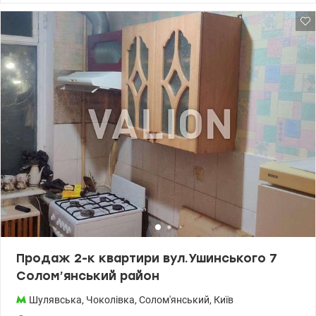
Кухня 8 м, кв. Продумане планування, комфортна житлова зона,
багатофункціональна кухня. Квартира повністю готова до
проживання без додаткових вкладень. Санвузол сумісний,
встановлений бойлер, душова кабіна. Комплекс закритий, з
охороною та відеоспостереженням, відкритим паркінгом,
Переваги: ​​комфортний 5 поверх, сучасний будинок,
дизайнерський ремонт, підходить для життя або здачі в оренду.
Розвинута інфраструктура АТБ, Фора, Аптеки, Школа, дитячий
садок. Поруч парк, озеро. Зручна транспортна розв'язка. Тел +38
097 246 89 89 Оксана Ціна 90 000 у.о. valion.ua /1076182
Продаж 2-к квартири вул.Ушинського 7
Солом’янський район
Шулявська
,
Чоколівка
,
Солом'янський
,
Київ