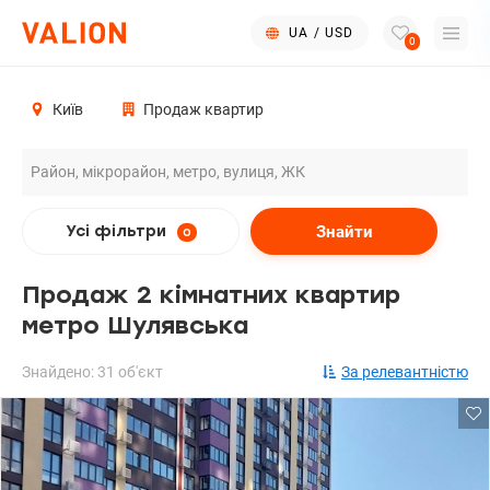
UA
/
USD
0
Київ
Продаж квартир
Знайти
Усі фільтри
0
Продаж 2 кімнатних квартир
метро Шулявська
Знайдено: 31 об'єкт
За релевантністю