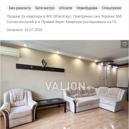
Без ремонту
Біля метро
єОселя
Новобудова
Спецпроект
Продаж 2к квартири в ЖК OKland вул. Повітряних сил України 56б
Солом’янський р-н Правий берег Квартира розташована на 15
поверсі 26 поверхового будинку Загальна площа квартири 78 м2
Оновлено: 28.07.2026
Квартира складається з : 2 роздільні кімнати Велика кухня
Роздільний санвузол Балкон ЖК OKland це – монолітно
каркасний будинок введений в експлуатацію в 2022 році.
Будинок з автономним опаленням, підземним паркінгом з
ліфтом на 750 місць. Поблизу кілька супермаркетів : Billa , Сільпо,
Novus та АТБ. Дошкільний центр поруч з будинком: дитячий
садок з яслами №146 та дитячий садок «Слов'яночка» — 8
хвилин пішки. Також поряд спорт зали, магазини. Ціна 117 000
у.о. Комісія агенства 5% Віктор 0935705384 valion.ua/1154669