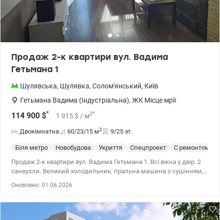
Продаж 2-к квартири вул. Вадима
Гетьмана 1
Шулявська
,
Шулявка
,
Солом'янський
,
Київ
Гетьмана Вадима (Індустріальна)
,
ЖК Місце мрії
*
2
*
114 900
$
1 915
$
/ м
2
Двокімнатна
60/23/15
м
9/25 эт.
Біля метро
Новобудова
Укриття
Спецпроект
С ремонтом
Продаж 2-к квартири вул. Вадима Гетьмана 1. Всі вікна у двір. 2
санвузли. Великий холодильник, пральна машина з сушінням,
електричний бойлер на 100л. Електричний підігрів підлоги у
Оновлено: 01.06.2026
балконній частині. сучасний ремонт у стилі industrial.
Автономність при блекауті: ліфт, інтернет, водопопостачання,
опалення. метро Шулявська - 300 м. 044 200 10 80
valion.ua/1149468