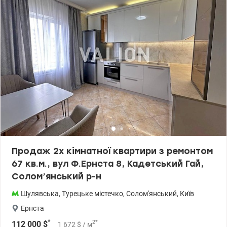
Продаж 2х кімнатної квартири з ремонтом
67 кв.м., вул Ф.Ернста 8, Кадетський Гай,
Солом’янський р-н
Шулявська
,
Турецьке містечко
,
Солом'янський
,
Київ
Ернста
*
2
*
112 000
$
1 672
$
/ м