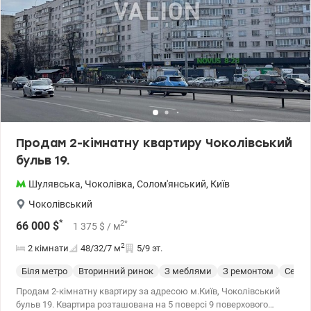
Продам 2-кімнатну квартиру Чоколівський
бульв 19.
Шулявська
,
Чоколівка
,
Солом'янський
,
Київ
Чоколівський
*
2
*
66 000
$
1 375
$
/ м
2
2 кімнати
48/32/7
м
5/9 эт.
Біля метро
Вторинний ринок
З меблями
З ремонтом
Cерия
Продам 2-кімнатну квартиру за адресою м.Київ, Чоколівський
бульв 19. Квартира розташована на 5 поверсі 9 поверхового