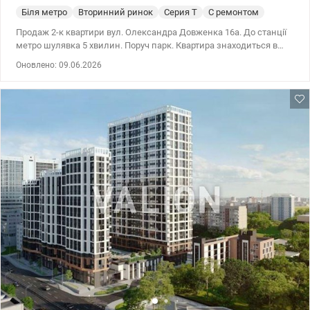
Біля метро
Вторинний ринок
Серия Т
С ремонтом
Продаж 2-к квартири вул. Олександра Довженка 16а. До станції
метро шулявка 5 хвилин. Поруч парк. Квартира знаходиться в
дуже гарній локації, все поруч- супермаркети, метро, дуже гарна
Оновлено: 09.06.2026
транспортна розвязка. Будинок розташований в середені двору,
зроблений ремонт. 044 200 10 80 valion.ua/1147698