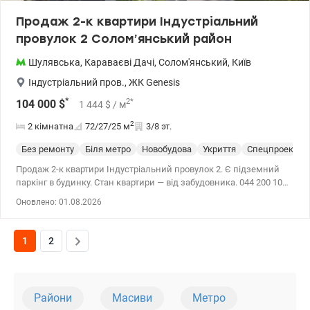
Продаж 2-к квартири Індустріальний
провулок 2 Солом’янський район
Шулявська
,
Караваєві Дачі
,
Солом'янський
,
Київ
Індустріальний пров.
,
ЖК Genesis
*
2
*
104 000
$
1 444
$
/ м
2
2 кімнатна
72/27/25
м
3/8 эт.
Без ремонту
Біля метро
Новобудова
Укриття
Спецпроект
Продаж 2-к квартири Індустріальний провулок 2. Є підземний
паркінг в будинку. Стан квартири — від забудовника. 044 200 10
80 valion.ua/1145823
Оновлено: 01.08.2026
1
2
Райони
Масиви
Метро