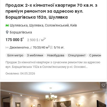
Продаж 2-х кімнатної квартири 70 кв.м. з
преміум ремонтом за адресою вул.
Борщагівська 152а, Шулявка
Шулявська
,
Шулявка
,
Солом'янський
,
Київ
Борщагівська
*
2
*
175 000
$
2 500
$
/ м
2
Двокімнатна
70/20/40
м
5/16 эт.
Біля метро
З меблями
Новобудова
Спецпроект
С ремонтом
Продаж 2х кімнатної квартири з сучасним ремонтом за адресою
вул. Борщагівська 152а в Солом'янському р-ні. Основні
параметри: Загальна площа: 70 кв.м., житлова - 40 кв.м., кухня-
Оновлено: 04.05.2026
20 кв.м. Поверх: 5 /16 Планування: простора кухня, затишна
спальня, світла вітальня, окрема гардеробна кімната, ванна
кімната, балкон. Інтер'єр та комплектація: квартира реалізована
за індивідуальним дизайн-проєктом з використанням елітних
матеріалів європейського виробництва. Техніка та сантехніка:
повний комплект від культового бренду SMEG (Італія). Меблі та
світло виготовлені провідними фабриками Німеччини та Італії.