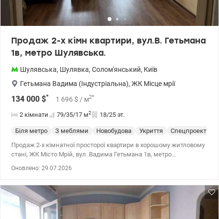
Продаж 2-х кімн квартири, вул.В. Гетьмана
1в, метро Шулявська.
Шулявська
,
Шулявка
,
Солом'янський
,
Київ
Гетьмана Вадима (Індустріальна)
,
ЖК Місце мрії
*
2
*
134 000
$
1 696
$
/ м
2
2 кімнати
79/35/17
м
18/25 эт.
Біля метро
З меблями
Новобудова
Укриття
Спецпроект
С
Продаж 2-х кімнатної просторої квартири в хорошому житловому
стані, ЖК Місто Мрій, вул. Вадима Гетьмана 1в, метро
Шулявська, Солом'янський р-н. Загальна площа – 78,5 м²,
Оновлено: 29.07.2026
житлова – 35 кв.м., кухня – 16,9 кв.м. Поверх - 18/25 . Квартира
світла з гарним плануванням, готова до переїзду. Всі кімнати
просторі та затишні. Ідеальний варіант для сім'ї, яка бажає жити
комфортно та затишно. Кухня з обідньою зоною та виходом на
балкон. Велика вітальня укомплектована необхідними