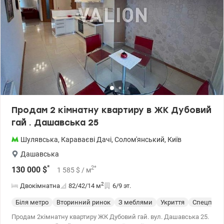
Продам 2 кімнатну квартиру в ЖК Дубовий
гай . Дашавська 25
Шулявська
,
Караваєві Дачі
,
Солом'янський
,
Київ
Дашавська
*
2
*
130 000
$
1 585
$
/ м
2
Двокімнатна
82/42/14
м
6/9 эт.
Біля метро
Вторинний ринок
З меблями
Укриття
Спецпрое
Продам 2кімнатну квартиру ЖК Дубовий гай. вул. Дашавська 25.