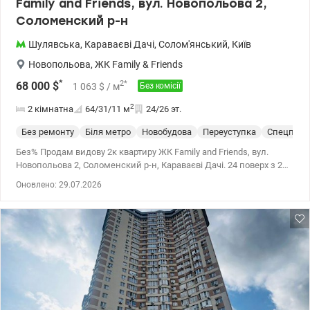
Family аnd Friends, вул. Новопольова 2,
Соломенский р-н
Шулявська
,
Караваєві Дачі
,
Солом'янський
,
Київ
Новопольова
,
ЖК Family & Friends
*
2
*
68 000
$
1 063
$
/ м
Без комісії
2
2 кімнатна
64/31/11
м
24/26 эт.
Без ремонту
Біля метро
Новобудова
Переуступка
Спецпрое
Без% Продам видову 2к квартиру ЖК Family аnd Friends, вул.
Новопольова 2, Соломенский р-н, Караваєві Дачі. 24 поверх з 26
Площа 63.86 кв.м, житлова 30.94 кв.м, кухня 11.24 кв.м. Засклена
Оновлено: 29.07.2026
лоджія з панорамним вікном, 2 с/в, лазерна стяжка. В ЖК
Фемелі енд френдс є власна котельня. Гарна інфраструктура. На
території дитячий та спортивний майданчик, магазини, аптека,
кафе, салон краси, також супермаркети Novus, АТБ, Фора,
транспортна зупинка. На поверсі є ще 1к квартира в продажу,
родина/друзі поруч. Будинок введено в експлуатацію.
Перепоступка. Телефонуйте 0637120786.valion.ua/1134256 Ціна 68
000 у.о. Без комісії