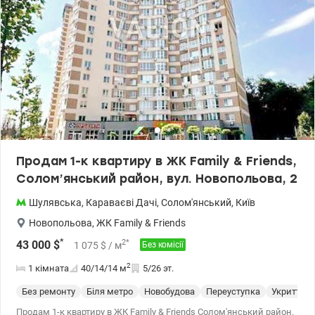
Продам 1-к квартиру в ЖК Family & Friends,
Солом’янський район, вул. Новопольова, 2
Шулявська
,
Караваєві Дачі
,
Солом'янський
,
Київ
Новопольова
,
ЖК Family & Friends
*
2
*
43 000
$
1 075
$
/ м
Без комісії
2
1 кімната
40/14/14
м
5/26 эт.
Без ремонту
Біля метро
Новобудова
Переуступка
Укриття
Продам 1-к квартиру в ЖК Family & Friends Солом'янський район.