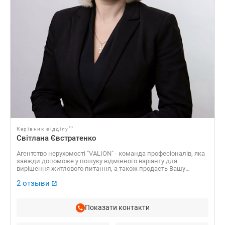
**
Керівник відділу
Світлана Євстратенко
Агентство нерухомості "VALION" - команда професіоналів, яка
завжди допоможе у пошуку відмінного варіанту для
вирішення житлового питання, а також продасть Вашу
нерухомість за найвигіднішою вартістю!
2 отзыви
Показати контакти