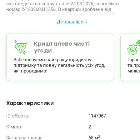
яка введена в експлуатацію 24.03.2026, сертифікат
номер ІУ123260311356. В квартирі зроблена від
забудовника: лазерна стяжка полу, встановлені
радіатори, склопакети, лічильники на воду,
Детальніше
електроенргію, індивідуальний лічильник на опалення,
власна котельня. Консьєрж, відеоспостереження.
Закрита безпечна територія з відмінною внутрішньою
інфраструктурою: , На перших поверхах у комплексі
Кришталево чисті
відкрито магазини, кафе, репетиторський центр
угоди
вивчення мов.
Забезпечуємо найкращу юридичну
Гара
Поруч навчальні заклади: НАУ, ліцей КПІ, НВК «Ерудит»,
підтримку та повну легальність усіх угод,
та пр
школа мистецтв. Неподалік комплексу озеро та парк
які проводимо!
можл
«Відрадний», ТРЦ «Мармелад», ТРЦ «Космополіт».
Зручна транспортна розв’язка. метро Шулявська – 10 хв.
на транспорті.
Продаж по переуступці. Розглядаємо продаж за
безготівковим розрахунком. Ціна 65 000 у.о. Светлана
0669569268, 0989748035 www.valion.ua/1147967
Характеристики
ID об'єкта:
1147967
Кімнат:
2
2
Загальна площа:
68 м