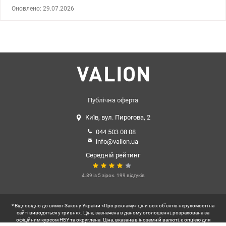
Площа 46.88 кв.м, житлова 18.43 кв.м, кухня 12.30 кв.м. Засклена
Оновлено: 29.07.2026
лоджія панорамним вікном, сумісний с/в, лазерна стяжка. В ЖК
власна котельня. Гарна інфраструктура. На території дитячий та
спортивний майданчик, магазини, аптека, кафе, салон краси,
також супермаркети Novus, АТБ, Фора, транспортна зупинка. На
поверсі є ще 2к квартира в продажу, родина/друзі поруч. Будинок
введено в експлуатуцію. Перепоступка. Телефонуйте 0637120786
Тетяна valion.ua/1134252 Ціна 60 000 у.о.
Публічна оферта
Київ, вул. Пирогова, 2
044 503 08 08
info@valion.ua
Середній рейтинг
4.89 із 5 зірок. 199 відгуків
* Відповідно до вимог Закону України «Про рекламу» ціни всіх об'єктів нерухомості на
сайті виводяться у гривнях. Ціна, зазначена в даному оголошенні, розрахована за
офіційним курсом НБУ та округлена. Ціна, вказана в іноземній валюті, є опцією для