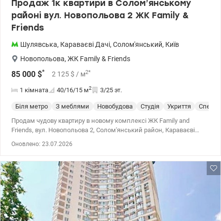
Продаж 1к квартири в Солом’янському
районі вул. Новопольова 2 ЖК Family &
Friends
Шулявська
,
Караваєві Дачі
,
Солом'янський
,
Київ
Новопольова
,
ЖК Family & Friends
*
2
*
85 000
$
2 125
$
/ м
2
1 кімната
40/16/15
м
3/25 эт.
Біля метро
З меблями
Новобудова
Студія
Укриття
Спецпр
Продам чудову квартиру в новому комплексі ЖК Family and
Friends, вул. Новопольова 2, Солом'янський район, Караваєві
дачі. Квартира розташована на 3 поверсі. Площа 40/16/15 кв. У
Оновлено: 23.07.2026
квартирі виконаний сучасний ремонт з якісних матеріалів, є всі
необхідні меблі та техніка. Вікна виходять Схід. Будинок
монолітно-каркасний, має свою закриту територію, магазини,
фітнес-студію, кафе. Поруч ліцей Ерудит, НАУ, КПІ, сади, школи,
ТРЦ Космополіт, ТРЦ Аркадія. Зручна транспортна розв'язка,
швидкісний трамвай до метро Шулявська 10 хвилин. Перегляди
за домовленістю Цена 85 000 у.е. Светлана 0669569268,
0989748035 valion.ua/1153923