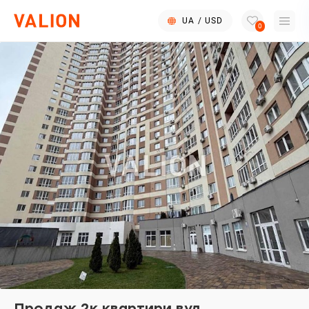
UA
/
USD
0
Продаж 2к квартири вул.