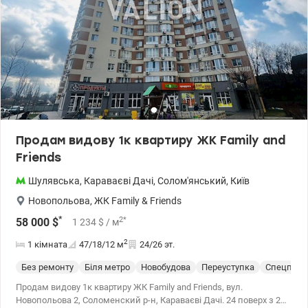
Продам видову 1к квартиру ЖК Family аnd
Friends
Шулявська
,
Караваєві Дачі
,
Солом'янський
,
Київ
Новопольова
,
ЖК Family & Friends
*
2
*
58 000
$
1 234
$
/ м
2
1 кімната
47/18/12
м
24/26 эт.
Без ремонту
Біля метро
Новобудова
Переуступка
Спецпрое
Продам видову 1к квартиру ЖК Family аnd Friends, вул.
Новопольова 2, Соломенский р-н, Караваєві Дачі. 24 поверх з 26