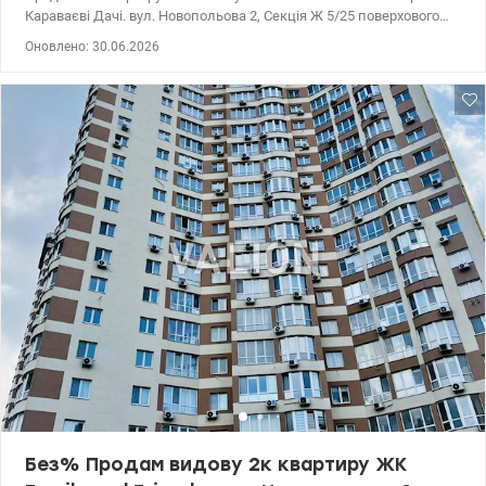
Караваєві Дачі. вул. Новопольова 2, Секція Ж 5/25 поверхового
комплексу, зі своєю котельнею. 39,58/13,84/13,64 кв.м.
Оновлено: 30.06.2026
Продумане планування з окремою кімнатою, великою та
просторою кухнею. Квартира в стані від забудовника та готова
для здійснення ваших дизайнерських рішень. Поруч дитячий
садок і школа. Сквери для прогулянок з дітьми, кав'ярні та
ресторани для зустрічей із друзями. Чудова транспортна
розв'язка. ж/д Караваєві Дачі. 5 хвилин до зупинки
громадського транспорту на всі боки міста та передмістя. 10 хв.
на авто до м. Вокзальна, Шулявка, Деміївська. Подано
документи на введення в експлуатацію (до кінця 2026 року),
продаж за перепоступкою. Ціна 43 000 у.о. +38 050 213 87 71, +38
095 490 54 11, Наталія valion.ua/1153215
Без% Продам видову 2к квартиру ЖК