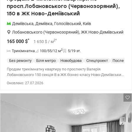
просп.Лобановського (Червонозоряний),
150 в ЖК Ново-Деміївський
Деміївська
,
Деміївка
,
Голосіївський
,
Київ
Лобановського (Червонозоряний)
,
ЖК Ново-Деміївський
*
2
*
165 000
$
1 650
$
/ м
2
Трикімнатна
100/55/12
м
5/19 эт.
Без ремонту
Біля метро
Новобудова
Спецпроект
После стр
Продам трикімнатну квартиру по проспекту Валерія
Лобановського 150 секція В в ЖК бізнес-класу Ново-Деміївський.
Будинок монолітно-каркасний 2014 року, повністю заселений.
Оновлено: 27.07.2026
Площа 100 м.2. Поверх 5. Вільне планування, без ремонту. Після
будівельників. Встановлені лічильники на воду, електрику та
опалення. Розвинена інфраструктура, поруч дитячий садок,
школа, у дворі новий дитячий майданчик, спортивний
майданчик, закрита територія, що охороняється. Підземний
паркінг. Навпаки бізнес-центр. 7 хв пішки метро Деміївська.
Відмінна транспортна розвязка. т.044 200 10 80 Valion.ua/1055946