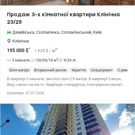
Продаж 3-х кімнатної квартири Клінічна
23/25
Деміївська
,
Солом'янка
,
Солом'янський
,
Київ
Клінічна
*
2
*
195 000
$
1 625
$
/ м
2
3 кімнати
120/65/18
м
9/24 эт.
Біля метро
Вторинний ринок
Укриття
Спецпроект
С ремон
В квартирі 3 кімнати, висота стелі 2.9 метра. В квартирі 5 вікон,
Вид з вікон на місто. Квартира стандартна, планування кімнат
Роздільне. Немає газу. Гаряча вода - централізована. Опалення
Оновлено: 27.07.2026
центральне. В квартирі 2 роздільних санвузла, туалет/ванна/
душ. Сантехніка в нормальному стані. Проведені
металопластикові труби. Вхідні двері залізні. Покриття підлоги -
дерево, плитка, є підігрів підлоги. 2 балкони засклені. Є лоджія,
засклена. Стан стін - ремонту не потребують, стеля підвісна.
Вікна металопластикові. Міжкімнатні двері деревяні. Тамбур
суміщений, капітальний. В квартирі є вся необхідна техніка.