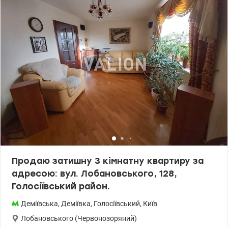
супермаркет, Голосіївський парк. Навпроти будинку стоянка для
автомобілів з охороною Можливість поділу на дві однокімнатні
квартири. Зручна транспортна розв'язка – до метро Деміївська
10 хвилин міським транспортом. Ціна 100000 у.о. Без комісії для
покупця. 063 886 73 50 Іван Valion.ua/1127447
Продаю затишну 3 кімнатну квартиру за
адресою: вул. Лобановського, 128,
Голосіївський район.
Деміївська
,
Деміївка
,
Голосіївський
,
Київ
Лобановського (Червонозоряний)