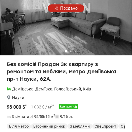
Продано
Без комісії! Продам 3к квартиру з
ремонтом та меблями, метро Деміївська,
пр-т Науки, 62А.
Деміївська
,
Деміївка
,
Голосіївський
,
Київ
Науки
*
2
*
98 000
$
1 032
$
/ м
Без комісії
2
3 кімнати
95/55/15
м
9/16 эт.
Біля метро
Вторинний ринок
З меблями
Спецпроект
С рем