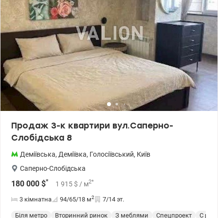
аптеки, церква, банки та пошта, озера, місця для відпочинку та
дозвілля. Квартира повністю готова до продажу. Ціна 130000 у.о.
0509051192 Альона. valion.ua/1067809
Продаж 3-к квартири вул.Саперно-
Слобідська 8
Деміївська
,
Деміївка
,
Голосіївський
,
Київ
Саперно-Слобідська
*
2
*
180 000
$
1 915
$
/ м
2
3 кімнатна
94/65/18
м
7/14 эт.
Біля метро
Вторинний ринок
З меблями
Спецпроект
С рем