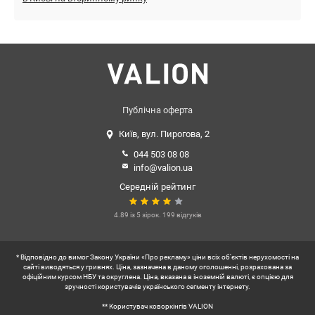
Публічна оферта
Київ, вул. Пирогова, 2
044 503 08 08
info@valion.ua
Середній рейтинг
4.89 із 5 зірок. 199 відгуків
* Відповідно до вимог Закону України «Про рекламу» ціни всіх об'єктів нерухомості на
сайті виводяться у гривнях. Ціна, зазначена в даному оголошенні, розрахована за
офіційним курсом НБУ та округлена. Ціна, вказана в іноземній валюті, є опцією для
зручності користувачів українського сегменту інтернету.
** Користувач коворкінгів VALION