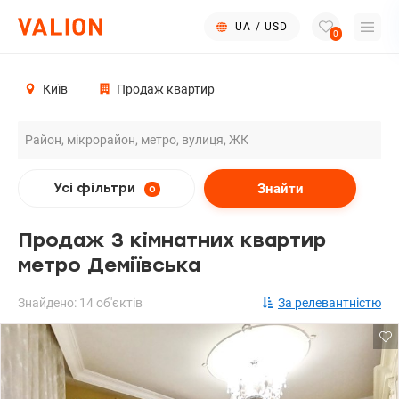
UA
/
USD
0
Київ
Продаж квартир
Знайти
Усі фільтри
0
Продаж 3 кімнатних квартир
метро Деміївська
Знайдено: 14 об'єктів
За релевантністю