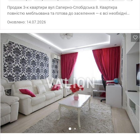
Продаж 3-к квартири вул.Саперно-Слобідська 8. Квартира
повністю мебльована та готова до заселення — є всі необхідні
меблі й техніка. Виконаний якісний сучасний ремонт, світлі та
Оновлено: 14.07.2026
затишні кімнати, продумане планування для комфортного
життя всієї родини. Зручне розташування- лише 10 хвилин до
метро Деміївська, поруч дитячий садок та школа, магазини. 044
200 10 80 valion.ua/1151536