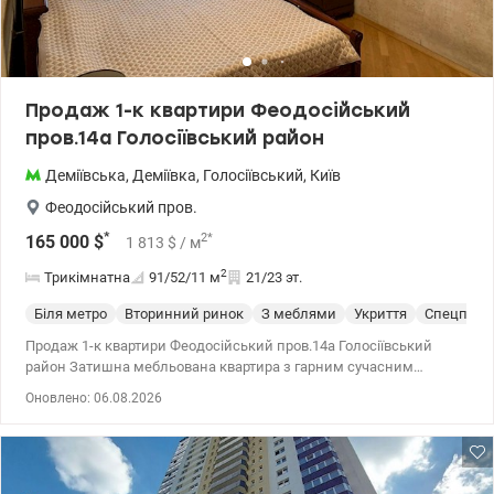
Продаж 1-к квартири Феодосійський
пров.14а Голосіївський район
Деміївська
,
Деміївка
,
Голосіївський
,
Київ
Феодосійський пров.
*
2
*
165 000
$
1 813
$
/ м
2
Трикімнатна
91/52/11
м
21/23 эт.
Біля метро
Вторинний ринок
З меблями
Укриття
Спецпрое
Продаж 1-к квартири Феодосійський пров.14а Голосіївський
район Затишна мебльована квартира з гарним сучасним
ремонтом, якісними меблями та побутовою технікою повністю
Оновлено: 06.08.2026
готова до експлуатації без додаткових вкладень на ремонт та
меблювання. Піша доступність метро Деміївська та Голосіївська
- 15- 20 хвилин пішки. Квартира продається разом з паркінгом (1
паркомісце) у підземному паркінгу з опаленням та охороною.
Ціна паркомісця - 20 тис дол. США (не входить у вартість