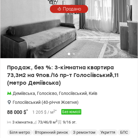
Продано
Продаж, без %: 3-кімнатна квартира
73,3м2 на 9пов./16 пр-т Голосіївський,11
(метро Деміївська)
Деміївська
,
Голосієво
,
Голосіївський
,
Київ
Голосіївський (40-річчя Жовтня)
*
2
*
88 000
$
1 205
$
/ м
Без комісії
2
3 кімнатна
73/46/8
м
9/16 эт.
Біля метро
Вторинний ринок
З ремонтом
Укриття
БПС
Жи