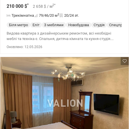
*
2
*
210 000
$
2 658
$
/ м
2
Трикімнатна
79/46/20
м
20/24 эт.
Біля метро
Еліт
З меблями
Новобудова
Студія
Спецпроек
Видова квартира з дизайнерським ремонтом, всі необхідні
меблі та техніка є. Спальня, дитяча кімната та кухня-студія.
Високоякісні матеріали, сучасний дизайн, великі вікна з
Оновлено: 12.05.2026
чудовим видом. Інфраструктура: Фора, АТБ, аптека, кавʼярня.
Поруч зупинка, є можливість придбати гараж. Додаткові
переваги: Цілодобова охорона, укриття в будинку. Поруч дитячий
садочок та дитячий майданчик. 044 200 10 80 Valion.ua/1133461