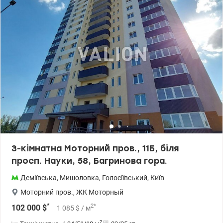
квартири). Паркінг знаходиться біля будинку (3 хвилини) може
використовуватись як підземне укриття (для власників
паркомісць). 044 200 10 80 Valion.ua/1104416
3-кімнатна Моторний пров., 11Б, біля
просп. Науки, 58, Багринова гора.
Деміївська
,
Мишоловка
,
Голосіївський
,
Київ
Моторний пров.
,
ЖК Моторный
*
2
*
102 000
$
1 085
$
/ м
2