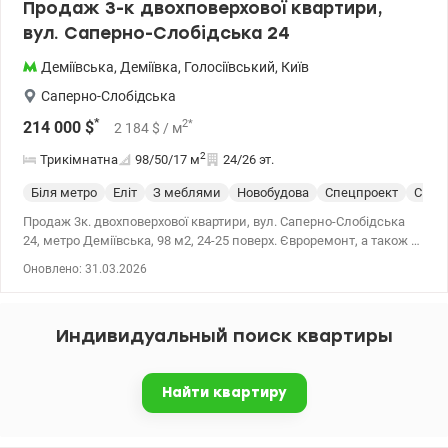
Продаж 3-к двохповерхової квартири,
вул. Саперно-Слобідська 24
Деміївська
,
Деміївка
,
Голосіївський
,
Київ
Саперно-Слобідська
*
2
*
214 000
$
2 184
$
/ м
2
Трикімнатна
98/50/17
м
24/26 эт.
Біля метро
Еліт
З меблями
Новобудова
Спецпроект
С ре
Продаж 3к. двохповерхової квартири, вул. Саперно-Слобідська
24, метро Деміївська, 98 м2, 24-25 поверх. Євроремонт, а також в
квартирі є все необхідне для комфортного проживання:
Оновлено: 31.03.2026
вбудована кухня, побутова техніка, меблі. Розвинена
інфраструктура, магазини, дитячий садок, кафе, чудова
транспортна розвязка, близькість до центру столиці.
Индивидуальный поиск квартиры
Дизайнерський ремонт. Розвинена інфраструктура: магазини,
дитячий садок, кафе, чудова транспортна розвязка, близькість
до центру столиці, до метро Деміївська 15 хвилин, до ТРЦ
Найти квартиру
Оушен Плаза 20 хв. 044 200 10 80 Valion.ua/1145082