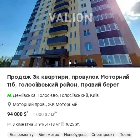
Будинок побудований в 2001 році. У квартири 1 власник,
прописані 3 людини. Загальний стан квартири - чудовий стан.
Автопарковка, охорона, консьєрж. Поруч є школа, дитсадок,
зупинки, супермаркет, парк, розважальні заклади. Квартира
приватизована. Документи на квартиру: свідоцтво про право
власності на квартиру. Прямий продаж. Тел.(044) 200-10-80
valion.ua/1099884
Продаж 3к квартири, провулок Моторний
11б, Голосіївський район, Правий берег
Деміївська
,
Голосієво
,
Голосіївський
,
Київ
Моторний пров.
,
ЖК Моторный
*
2
*
94 000
$
1 000
$
/ м
2
3 кімнатна
94/51/18
м
9/25 эт.
Без ремонту
Біля метро
Новобудова
Спецпроект
После стр