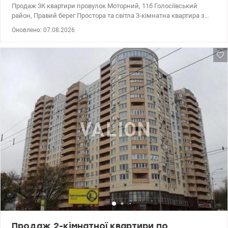
Продаж 3К квартири провулок Моторний, 11б Голосіївський
район, Правий берег Простора та світла 3-кімнатна квартира з
панорамним видом на місто та річку Дніпро. Вікна виходять на
Оновлено: 07.08.2026
дві сторони, що забезпечує максимум природного світла та
комфорт у будь-яку пору року. 9 поверх із 25 Загальна площа — 94
м² Житлова — 51,4 м² Кухня — 12 м² Функціональне планування з
роздільними кімнатами — чудовий варіант для сім’ї. Будинок
2021 року, введений в експлуатацію та заселений. У будинку є 3
ліфти, консьєрж, власна котельня, встановлені лічильники на
електроенергію, воду та опалення, радіатори, засклений балкон,
утеплений фасад. Стан квартири — після будівельників. Виконані
всі необхідні чорнові роботи: стяжка підлоги, розведення
електрики та водопостачання. Простір для реалізації власного
дизайн-проєкту. Доглянута прибудинкова територія. Тихий,
зелений район із розвиненою інфраструктурою: у пішій
доступності супермаркети, школи, дитячі садки, аптеки, кав’ярні
та зупинки громадського транспорту. Комфортне життя на
Правому березі з гарним краєвидом та зручною локацією. 044
200 10 80 valion.ua/1090293
Продаж 2-кімнатної квартири по