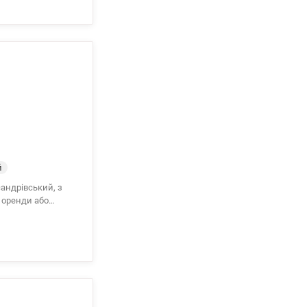
а лоджія у
й
на система,
ля будівельників.
матології,
лади, зупинки