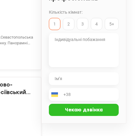
Кількість кімнат:
1
2
3
4
5+
..Севастопольська
альні, невелика
 та пральня.
онсьєрж - 4 ліфти
оматологія,
ion.ua/1150369
Ново-
сіївський