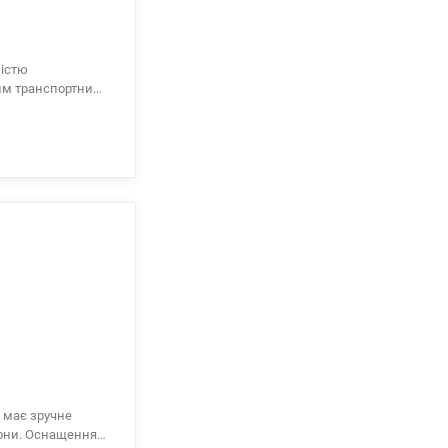
ністю
вим транспортним
усе необхідне для
щення