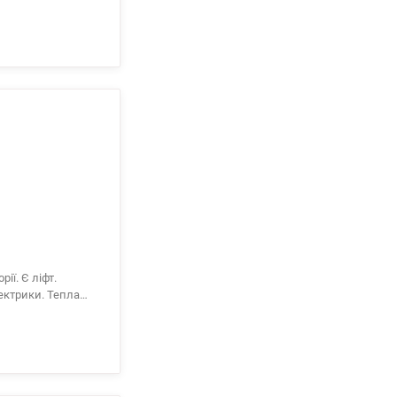
нер, пральну
ину. Кухня
ним бойлером. Є
нь електроенергії
ії. Є ліфт.
ектрики. Тепла
80