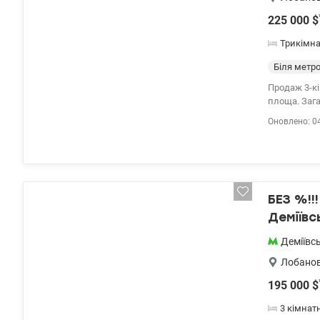
225 000
$
Трикімн
Біля метр
Продаж 3-кі
площа. Загальна площа 136,3 кв. Видова квартира на 25 поверсі 25-поверхового будинку. Панорамні
вікна. Буди
Оновлено: 0
кімната під
-квартира п
(один веде 
дитячий садо
БЕЗ %!!
Деміївс
район, 
Деміївс
Лобанов
195 000
$
3 кімнат