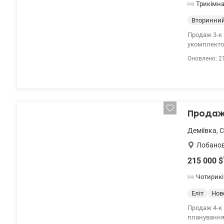
Трикімн
Вторинний
Продаж 3-к 
укомплекто
сполученням
Оновлено: 2
комфортного
Продаж 
Деміївка
,
С
Лобанов
215 000
$
Чотирик
Еліт
Нов
Продаж 4-к ква
планування: 