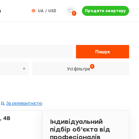
и
UA
/
USD
Продати квартиру
0
Пошук
0
Усі фільтри
За релевантністю
, 4В
Індивідуальний
підбір об'єкта від
професіоналів