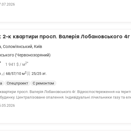
лючає все необхідне для комфортного життя: телевізор, камін, кондиціо
7.07.2026
ову кабіну та ванну, холодильник, мікрохвильову піч і посудомийну маш
електричною плитою. Гаряче водопостачання забезпечується електрич
 інтернет. Важливою перевагою є автономність: навіть під час відключе
допостачання, опалення та ліфт. 044 200 10 80 valion.ua/1148704
2-к квартири просп. Валерія Лобановського 4г
а
,
Солом'янський
,
Київ
ського (Червонозоряний)
*
2
*
1 941
$
/ м
2
и
68/57/10
м
25/25 эт.
а
Спецпроект
С ремонтом
квартири просп. Валерія Лобановського 4г. Відеоспостереження на територ
будинку. Централізоване опалення. Індивідуальні лічильники газу та ел
 З бойлером. Інтернет є дротовий. У квартирі є техніка та меблі. З суміжним
5.05.2026
 Дизайнерський ремонт. З броньованими дверима. Є балкон. 044 200 10 
148596