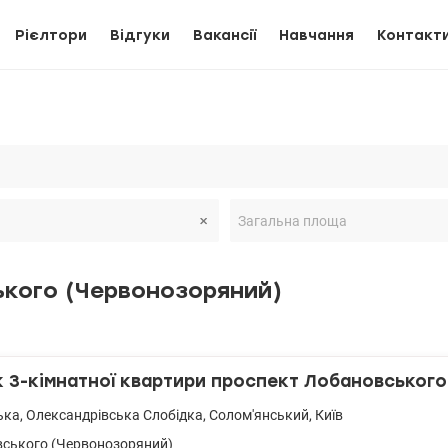
Рієлтори
Відгуки
Вакансії
Навчання
Контакт
ького (Червонозоряний)
3-кімнатної квартири проспект Лобановського
ька
,
Олександрівська Слобідка
,
Солом'янський
,
Київ
ського (Червонозоряний)