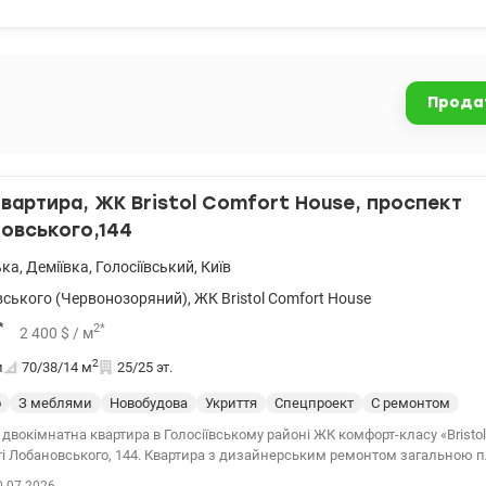
 приміщення на поверсі для речей. Світла, затишна, з налаштованим ос
я, відеоспостереження на поверсі. Ідеальна шумоізоляція. У вартість вхо
 бажанням і побутові гаджети (окрім TV у вітальні). Паркомісце в оренді — 
оруч школи, садочки, магазини, парки, ресторани, зручна транспортна роз
Прода
n.ua/1130766
квартира, ЖК Bristol Comfort House, проспект
овського,144
ька
,
Деміївка
,
Голосіївський
,
Київ
ського (Червонозоряний)
,
ЖК Bristol Comfort House
*
2
*
2 400
$
/ м
2
и
70/38/14
м
25/25 эт.
о
З меблями
Новобудова
Укриття
Спецпроект
С ремонтом
двокімнатна квартира в Голосіївському районі ЖК комфорт-класу «Bristol
ті Лобановського, 144. Квартира з дизайнерським ремонтом загальною п
/25 поверсі нового будинку 2019 року будівництва. Зручне планування: дві роздільні