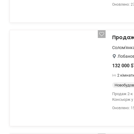
квартири вк
Оновлено: 2
машину, душ
обладнана 
бездротовий
працюють во
Продаж 
Солом'янк
Лобанов
132 000
$
2 кімнат
Новобудов
Продаж 2-к 
Консьєрж у 
вода централізована.
Оновлено: 1
санвузлом.
valion.ua/1