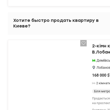
Зберігальне
Сигналізаці
техніка, за
укриттям. П
Хотите быстро продать квартиру в
10 80 Valio
Киеве?
2-кімн 
В.Лобан
Деміївс
Лобанов
168 000
$
2 кімнат
Біля метр
Продається 
на проспек
знаходиться на 25