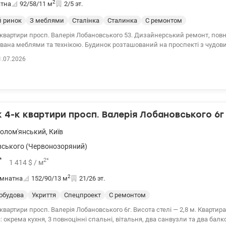
2
атна
92/58/11
м
2/5 эт.
 ринок
З меблями
Сталінка
Сталинка
С ремонтом
квартири просп. Валерія Лобановського 53. Дизайнерський ремонт, пов
вана меблями та технікою. Будинок розташований на проспекті з чудо
. Поруч магазини, супермаркети, школи, садочки, зупинки транспорту 
1.07.2026
 життя в пішій доступності. 044 200 10 80 valion.ua/1152294
4-к квартири просп. Валерія Лобановського 6г
олом'янський
,
Київ
ського (Червонозоряний)
*
2
*
1 414
$
/ м
2
імнатна
152/90/13
м
21/26 эт.
обудова
Укриття
Спецпроект
С ремонтом
ртири просп. Валерія Лобановського 6г. Висота стелі — 2,8 м. Квартира має зручне
окрема кухня, 3 повноцінні спальні, вітальня, два санвузли та два балкони. Осна