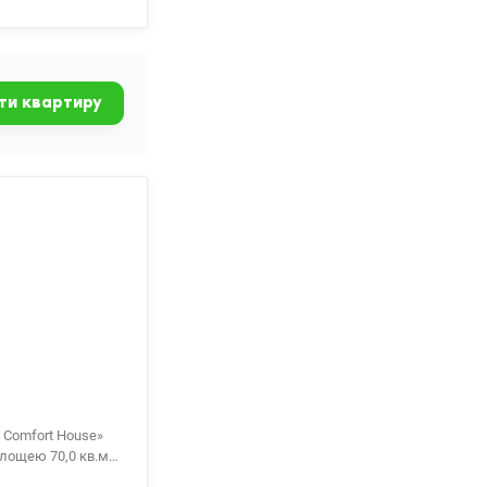
вітленням.
дить усе — меблі,
зручне, з
в’язка. т.044 200
ти квартиру
 Comfort House»
лощею 70,0 кв.м.