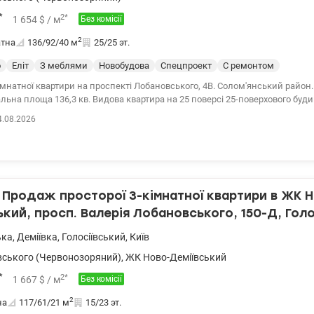
*
2
*
1 654
$
/ м
Без комісії
2
атна
136/92/40
м
25/25 эт.
о
Еліт
З меблями
Новобудова
Спецпроект
С ремонтом
мнатної квартири на проспекті Лобановського, 4В. Солом'янський район
нок монолітно-каркасний, цегла, зовнішній утеплювач. -дві роздільні сп
4.08.2026
 кабінет або дитячу, кухня об'єднана з вітальнею, два балкони, вбиральня
родається з технікою та меблями. -в будинку пропускна система, в холі к
до підземного паркінгу) Інфраструктура: поряд ТЦ Новус, салон краси, ст
к (5 хв), банк (3 хв), парк та озеро. Ціна 225 000 у.о. Анна 0675523014 Val
! Продаж просторої 3-кімнатної квартири в ЖК 
ький, просп. Валерія Лобановського, 150-Д, Голо
метро Деміївська, метро Либідська
ька
,
Деміївка
,
Голосіївський
,
Київ
ського (Червонозоряний)
,
ЖК Ново-Деміївський
*
2
*
1 667
$
/ м
Без комісії
2
на
117/61/21
м
15/23 эт.