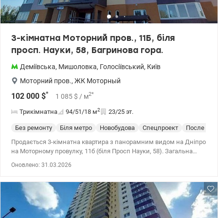
3-кімнатна Моторний пров., 11Б, біля
просп. Науки, 58, Багринова гора.
Деміївська
,
Мишоловка
,
Голосіївський
,
Київ
Моторний пров.
,
ЖК Моторный
*
2
*
102 000
$
1 085
$
/ м
2
Трикімнатна
94/51/18
м
23/25 эт.
Без ремонту
Біля метро
Новобудова
Спецпроект
После стр
Продається 3-кімнатна квартира з панорамним видом на Дніпро
на Моторному провулку, 11б (біля Просп Науки, 58). Загальна
площа – 93,9 кв.м., житлова – 51,4 кв.м., кухня – 18 кв.м.
Оновлено: 31.03.2026
Висотний поверх, вікна виходять на дві сторони, квартира світла
та простора. Після будівельників Гарна транспортна розв'язка,
метро Деміївська - 7 хвилин, Оушен Плаза (м. Либідська) 10-12
хв на автомобілі або 15-18 хв. громадським транспортом. Район
спокійний, в пішій доступності дитсадок, школа, супермаркети.
Будинок зданий та заселений у 2021 році, в будинку 3 ліфти,