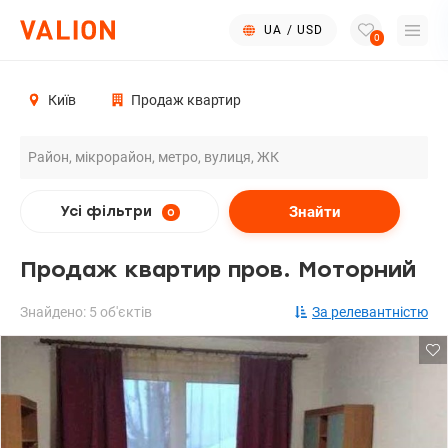
UA
/
USD
0
Київ
Продаж квартир
Знайти
Усі фільтри
0
Продаж квартир пров. Моторний
Знайдено: 5 об'єктів
За релевантністю