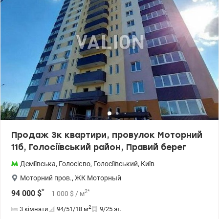
лічильники на електрику, воду та опалення, радіатори, балкон
засклений. У будинку є власна котельня. Консьєрж. Тел.(044)
200-10-80 valion.ua/1103554
Продаж 3к квартири, провулок Моторний
11б, Голосіївський район, Правий берег
Деміївська
,
Голосієво
,
Голосіївський
,
Київ
Моторний пров.
,
ЖК Моторный
*
2
*
94 000
$
1 000
$
/ м
2
3 кімнати
94/51/18
м
9/25 эт.