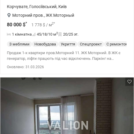
Корчувате
,
Голосіївський
,
Київ
Моторний пров.
,
ЖК Моторный
*
2
*
80 000
$
1 778
$
/ м
2
1 кімнатна
45/18/10
м
20/25 эт.
З меблями
Новобудова
Укриття
Спецпроект
С ремонтом
Продаж 1-к квартири пров.Моторний 11. ЖК Моторний. В ЖК є
генератор, ліфти працють під час відключень. Паркінг на
території ЖК. Працює консʼєрж та відеоспостереження. Поруч
Оновлено: 31.03.2026
зупинка громадського транпорту (зручна транспортна
розвʼязка), супермаркети, нова пошта, заправка, кафе, аптеки,
фітнес клуби, дитачі майданчики, парки. Новий сучасний
ремонт. Сумісний санвузол. Велика засклена лоджія. Тепла
підлога в ванній кімнаті. Якісні меблі та техніка (за
домовленістю). 044 200 10 80 valion.ua/1144226