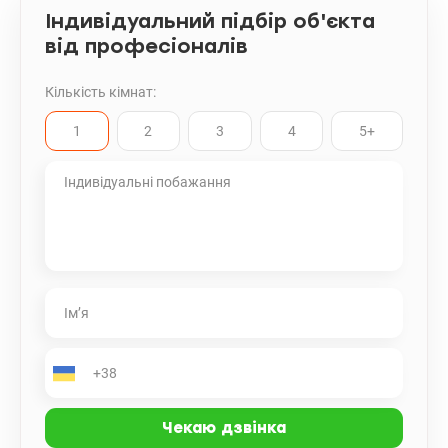
Індивідуальний підбір об'єкта
від професіоналів
Кількість кімнат:
1
2
3
4
5+