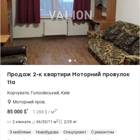
Продаж 2-к квартири Моторний провулок
11а
Корчувате
,
Голосіївський
,
Київ
Моторний пров.
*
2
*
85 000
$
1 288
$
/ м
2
2 кімнати
66/33/11
м
2/25 эт.
З меблями
Новобудова
Спецпроект
С ремонтом