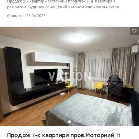
Продаж 2-к квартири Моторний провулок 11а. Квартира з
ремонтом. Будинок оснащений автономною котельнею та
резервним генератором, що забезпечує безперебійну роботу
Оновлено: 28.04.2026
насосів водопостачання та тепломереж. Шпалери на стінах,
лінолеум, у ванній частково плитка, встановлена сантехніка. Є
дивани, столи, шкафи, базові кухонні меблі, холодильник,
бойлер, плита. Великий коридор з шафою. Лічильники на все -
електроенергія, вода, тепло. 044 200 10 80 valion.ua/1148509
Продаж 1-к квартири пров.Моторний 11