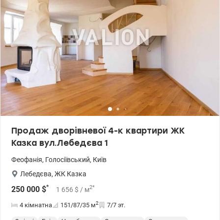
Продаж дворівневої 4-к квартири ЖК
Казка вул.Лебедєва 1
Феофанія
,
Голосіївський
,
Київ
Лебедєва
,
ЖК Казка
*
2
*
250 000
$
1 656
$
/ м
2
4 кімнатна
151/87/35
м
7/7 эт.