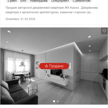
2 рівні
Еліт
Новобудова
Спецпроект
С ремонтом
Продаж авторскої дворівневої квартири ЖК Казка . Дворівнева
квартира з органічною архітектурою, каміном і сауною Це
непросто квартира, а простір, створений за принципами
Оновлено: 31.03.2026
органічної архітектури — мінімум прямих кутів, гармонійні
об’єми, особливий мікроклімат. Стеля має об’єм і органічні
форми, що додає простору особливу атмосферу та підкреслює
неповторність квартири. 150,9 м² + бонус 30 м² горища Камін
ручної роботи від скульптора Власна сауна на другому рівні Вид
на парк і ліс, поруч Свято-Пантелеймонівський монастир
Перший рівень . Бонус - Горище ~30 м² з входом із квартири: ЖК
«Казка» - Закрита територія з охороною 24/7, відеонагляд,
контроль доступу. Поруч парк Феофанія, музей Пирогово та
монастир . 044 200 10 80 Valion.ua/1137713
Продано