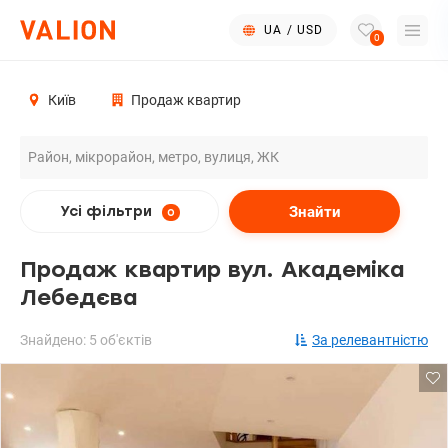
UA
/
USD
0
Київ
Продаж квартир
Знайти
Усі фільтри
0
Продаж квартир вул. Академіка
Лебедєва
Знайдено: 5 об'єктів
За релевантністю