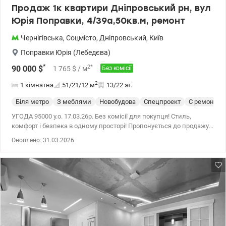
Продаж 1к квартири Дніпровський рн, вул
Юрія Поправки, 4/39а,50кв.м, ремонт
Чернігівська
,
Соцмісто
,
Дніпровський
,
Київ
Поправки Юрія (Лебедєва)
*
2
*
90 000
$
1 765
$
/ м
Без комісії
2
1 кімнатна
51/21/12
м
13/22 эт.
Біля метро
З меблями
Новобудова
Спецпроект
С ремонтом
УГОДА 95000 у.о. 17.03.26р. Без комісії для покупця! Стиль,
комфорт і безпека в одному просторі! Пропонується до продажу
вишукана 1-кімнатна квартира у сучасному будинку 2016 року
Оновлено: 31.03.2026
введення в експлуатацію, розташованому в Дніпровському
районі, вул. Юрія Поправки, 4/39а. Загальна площа — 51,0 м² •
житлова — 20,8 м² • кухня — 12,3 м² • поверх — 13 із 22 • висота
стелі — 3,0 м, що додає простору й повітря Квартира створена
для тих, хто цінує якість, естетику та продумані деталі. Інтер’єр
виконаний за індивідуальним дизайн-проєктом із
використанням сучасних технологій та преміальних матеріалів.
Повністю укомплектована та готова до проживання • простора
кухня та вітальня • окрема затишна спальня • засклений балкон