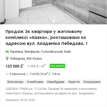
Продаж 3к квартири у житловому
комплексі «Казка», розташована за
адресою вул. Академіка Лебедєва, 1
Теремки
,
Феофанія
,
Голосіївський
,
Київ
Лебедєва
,
ЖК Казка
*
2
*
125 000
$
1 096
$
/ м
Без комісії
2
3 кімнатна
114/52/16
м
7/8 эт.
Біля метро
З меблями
Новобудова
Укриття
Спецпроект
С
СДЕЛКА 179000 у.е. 11.04.26г. Продаж 3к квартири у житловому
комплексі «Казка», розташована за адресою вул. Академіка
Лебедєва, 1, у тихому і зеленому Голосіївському районі Києва,
Оновлено: 05.05.2026
Феофанія на Правому березі. Загальна площа квартири
становить 114 м², житлова 52,3 м², кухня 16,2 м², розміщена на 7